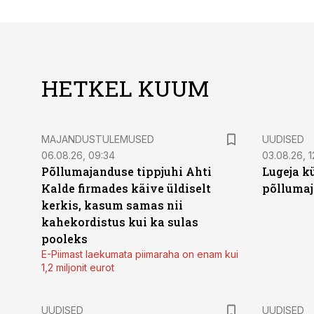
HETKEL KUUM
MAJANDUSTULEMUSED
UUDISED
06.08.26, 09:34
03.08.26, 1
Põllumajanduse tippjuhi Ahti
Lugeja kü
Kalde firmades käive üldiselt
põllumaj
kerkis, kasum samas nii
kahekordistus kui ka sulas
pooleks
E-Piimast laekumata piimaraha on enam kui
1,2 miljonit eurot
UUDISED
UUDISED