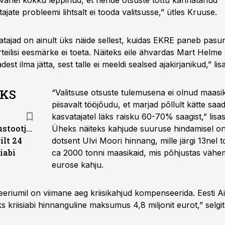
ahel kokku leppinud, et nende otsuste tõttu kannatanud
jate probleemi lihtsalt ei tooda valitsusse,” ütles Kruuse.
tajad on ainult üks näide sellest, kuidas EKRE paneb pasun
teilisi eesmärke ei toeta. Näiteks eile ähvardas Mart Helme
est ilma jätta, sest talle ei meeldi sealsed ajakirjanikud,” li
AKS
“Valitsuse otsuste tulemusena ei olnud maasi
piisavalt tööjõudu, et marjad põllult kätte saa
kasvatajatel läks raisku 60-70% saagist,” lisa
stootjad
Üheks näiteks kahjude suuruse hindamisel 
ilt 24
dotsent Ulvi Moori hinnang, mille järgi 13nel t
iabi
ca 2000 tonni maasikaid, mis põhjustas vähe
eurose kahju.
eriumil on viimane aeg kriisikahjud kompenseerida. Eesti Ai
s kriisiabi hinnanguline maksumus 4,8 miljonit eurot,” selgi