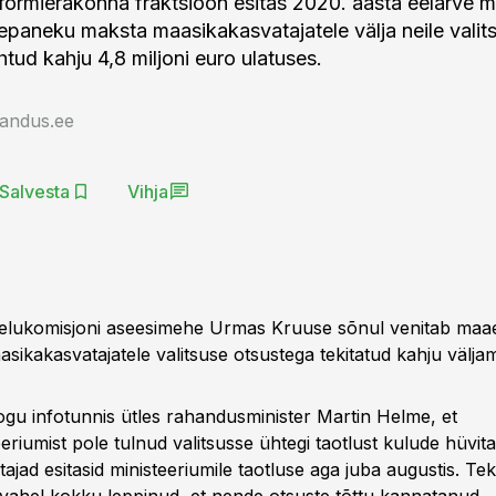
formierakonna fraktsioon esitas 2020. aasta eelarve 
paneku maksta maasikakasvatajatele välja neile valit
tud kahju 4,8 miljoni euro ulatuses.
jandus.ee
Salvesta
Vihja
elukomisjoni aseesimehe Urmas Kruuse sõnul venitab maae
asikakasvatajatele valitsuse otsustega tekitatud kahju välj
kogu infotunnis ütles rahandusminister Martin Helme, et
riumist pole tulnud valitsusse ühtegi taotlust kulude hüvit
jad esitasid ministeeriumile taotluse aga juba augustis. Tek