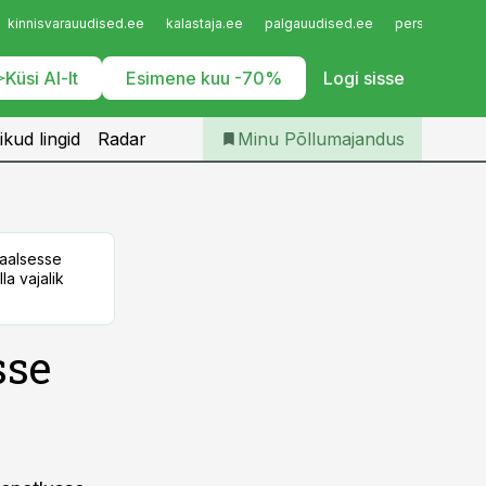
Iseteenindus
kinnisvarauudised.ee
kalastaja.ee
palgauudised.ee
personaliuudi
Telli Põllumajandus
Küsi AI-lt
Esimene kuu -70%
Logi sisse
ikud lingid
Radar
Minu Põllumajandus
taalsesse
la vajalik
sse