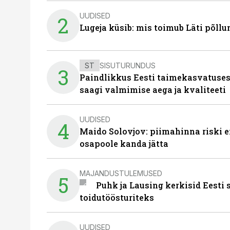
UUDISED
2
Lugeja küsib: mis toimub Läti põll
ST
SISUTURUNDUS
3
Paindlikkus Eesti taimekasvatuses
saagi valmimise aega ja kvaliteeti
UUDISED
4
Maido Solovjov: piimahinna riski ei
osapoole kanda jätta
MAJANDUSTULEMUSED
5
Puhk ja Lausing kerkisid Eesti
toidutöösturiteks
UUDISED