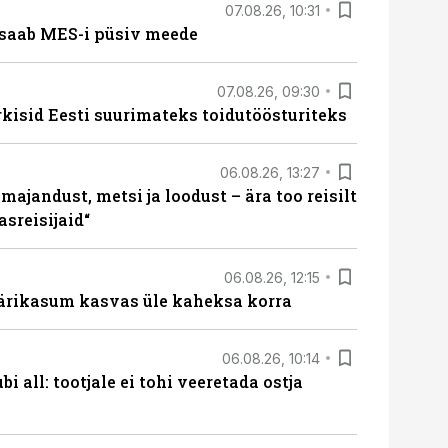
07.08.26, 10:31
saab MES-i püsiv meede
07.08.26, 09:30
rkisid Eesti suurimateks toidutöösturiteks
06.08.26, 13:27
majandust, metsi ja loodust – ära too reisilt
sreisijaid“
06.08.26, 12:15
ärikasum kasvas üle kaheksa korra
06.08.26, 10:14
i all: tootjale ei tohi veeretada ostja