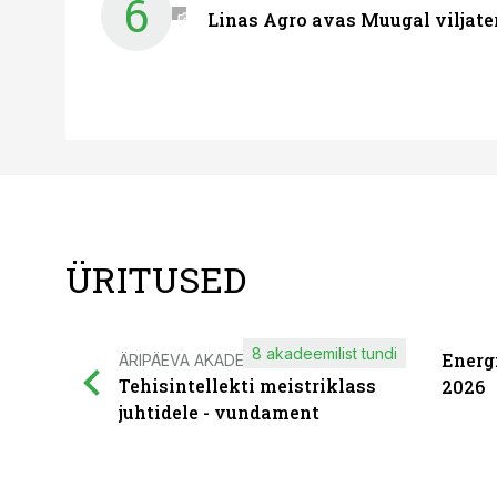
6
Linas Agro avas Muugal viljate
ÜRITUSED
8 akadeemilist tundi
Energ
ÄRIPÄEVA AKADEEMIA
Tehisintellekti meistriklass
2026
juhtidele - vundament