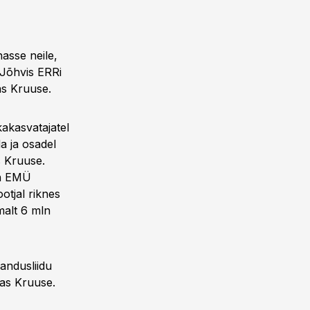
asse neile,
 Jõhvis ERRi
sas Kruuse.
kakasvatajatel
da ja osadel
s Kruuse.
on EMÜ
ootjal riknes
malt 6 mln
andusliidu
tas Kruuse.