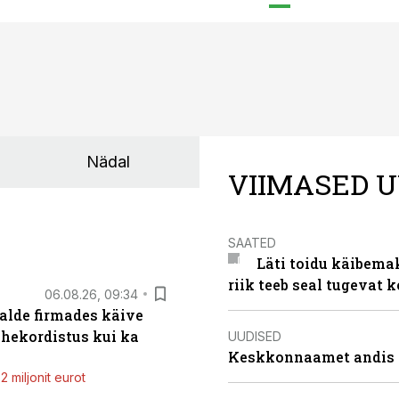
Nädal
VIIMASED U
SAATED
Läti toidu käibema
riik teeb seal tugevat k
06.08.26, 09:34
alde firmades käive
ahekordistus kui ka
UUDISED
Keskkonnaamet andis J
 miljonit eurot