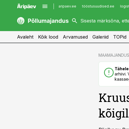
aripaev.ee
tööstusuudised.ee
logis
kaubandus.ee
imelineajalugu.ee
kinnisvarauudised.ee
imelineteadus.ee
Avaleht
Kõik lood
Arvamused
Galeriid
TOPid
cebook
cebook
MAAMAJANDUS
Twitter)
Twitter)
Tähele
kedIn
kedIn
arhiivi
kaasaeg
ail
ail
Kruu
k
k
kõigil