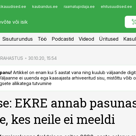
tikauudised.ee
kaubandus.ee
raamatupidaja.ee
ehitusuudised.ee
Infopank
Radar
Sisuturundus
Töö
Podcastid
Videod
Üritused
Kasul
RAHASTUS
30.10.20, 15:54
panu!
Artikkel on enam kui 5 aastat vana ning kuulub väljaande digi
. Väljaanne ei uuenda ega kaasajasta arhiveeritud sisu, mistõttu võib ol
sete allikatega tutvumine
se: EKRE annab pasuna
e, kes neile ei meeldi