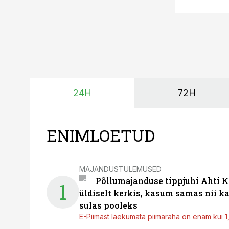
24H
72H
ENIMLOETUD
MAJANDUSTULEMUSED
Põllumajanduse tippjuhi Ahti K
1
üldiselt kerkis, kasum samas nii k
sulas pooleks
E-Piimast laekumata piimaraha on enam kui 1,2