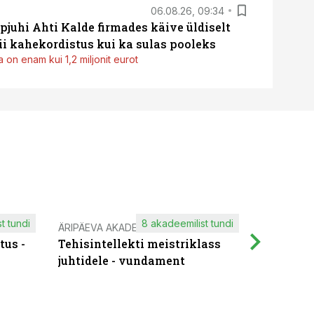
06.08.26, 09:34
pjuhi Ahti Kalde firmades käive üldiselt
i kahekordistus kui ka sulas pooleks
 on enam kui 1,2 miljonit eurot
t tundi
8 akadeemilist tundi
ÄRIPÄEVA AKADEEMIA
IT KOOLIT
tus -
Tehisintellekti meistriklass
Muutuste
juhtidele - vundament
praktilis