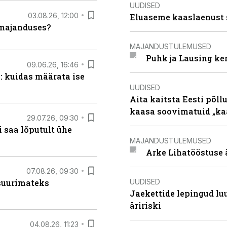
UUDISED
03.08.26, 12:00
Eluaseme kaaslaenust 
umajanduses?
MAJANDUSTULEMUSED
Puhk ja Lausing ke
09.06.26, 16:46
: kuidas määrata ise
UUDISED
Aita kaitsta Eesti põllu
kaasa soovimatuid „kaa
29.07.26, 09:30
 saa lõputult ühe
MAJANDUSTULEMUSED
Arke Lihatööstuse 
07.08.26, 09:30
UUDISED
 suurimateks
Jaekettide lepingud luub
äririski
04.08.26, 11:23