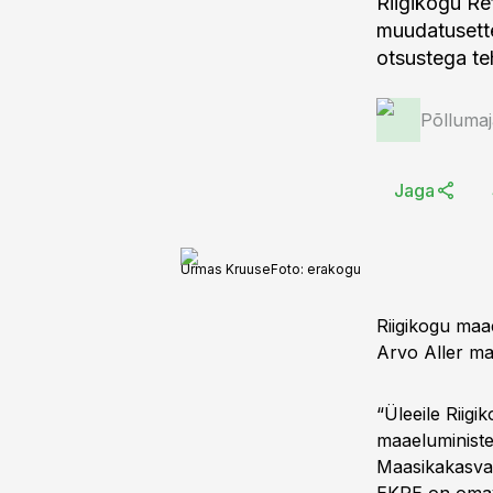
Riigikogu Re
muudatusette
otsustega teh
Põlluma
Jaga
Urmas Kruuse
Foto:
erakogu
Riigikogu maa
Arvo Aller ma
“Üleeile Riigi
maaeluministee
Maasikakasvata