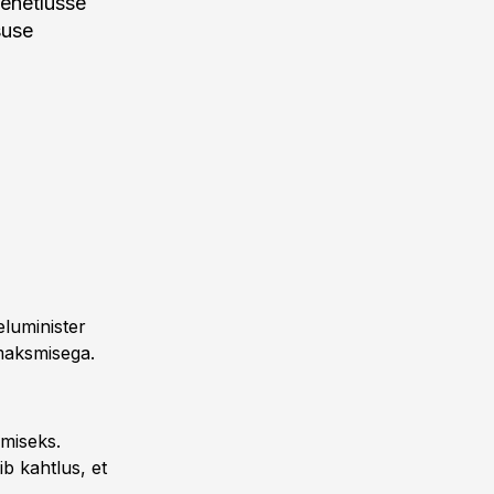
menetlusse
suse
luminister
amaksmisega.
amiseks.
ib kahtlus, et