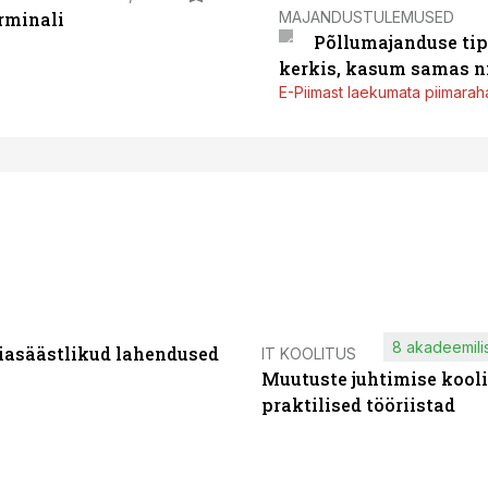
MAJANDUSTULEMUSED
rminali
Põllumajanduse tip
kerkis, kasum samas ni
E-Piimast laekumata piimaraha
8 akadeemilis
iasäästlikud lahendused
IT KOOLITUS
Muutuste juhtimise kooli
praktilised tööriistad