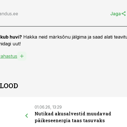
andus.ee
Jaga
kub huvi?
Hakka neid märksõnu jälgima ja saad alati teavitu
idagi uut!
ahastus
 LOOD
01.06.26, 13:29
Nutikad akusalvestid muudavad
päikeseenergia taas tasuvaks