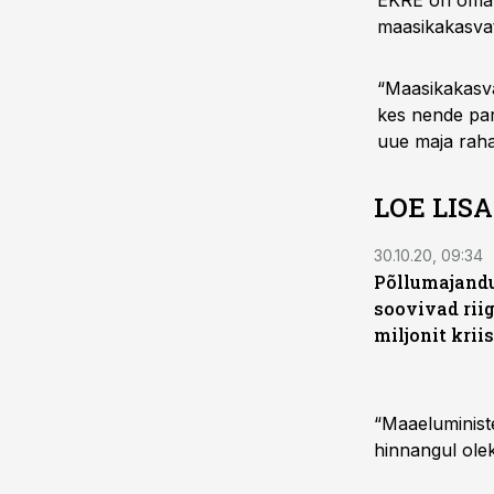
EKRE on omav
maasikakasvata
“Maasikakasva
kes nende par
uue maja rahad
LOE LIS
30.10.20, 09:34
Põllumajandu
soovivad riig
miljonit kriis
“Maaeluministe
hinnangul olek