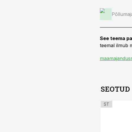
Põllumaj
See teema pa
teemal ilmub m
maamajandusr
SEOTUD
ST