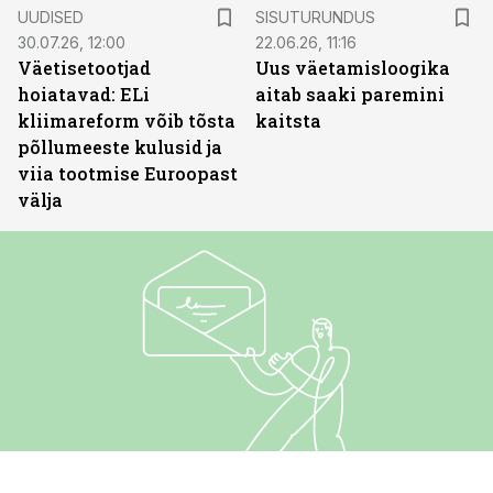
ST
UUDISED
SISUTURUNDUS
30.07.26, 12:00
22.06.26, 11:16
Väetisetootjad
Uus väetamisloogika
hoiatavad: ELi
aitab saaki paremini
kliimareform võib tõsta
kaitsta
põllumeeste kulusid ja
viia tootmise Euroopast
välja