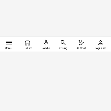
Menüü
Uudised
Raadio
Otsing
AI Chat
Logi sisse
Vana-Lõuna 39/1, 19094 Tallinn
(+372) 667 0111
pollumajandus@pollumajandus.ee
Telli
Reklaam
Firmast