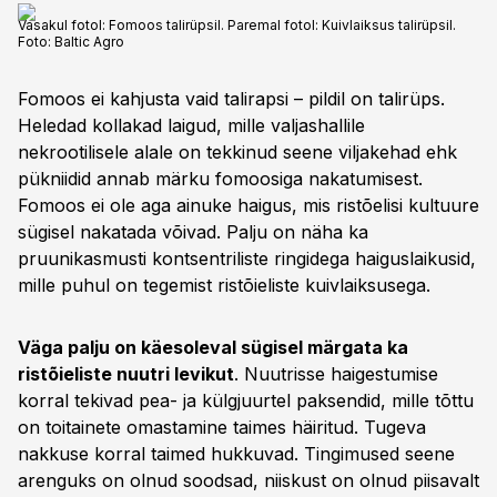
Vasakul fotol: Fomoos talirüpsil. Paremal fotol: Kuivlaiksus talirüpsil.
Foto:
Baltic Agro
Fomoos ei kahjusta vaid talirapsi – pildil on talirüps.
Heledad kollakad laigud, mille valjashallile
nekrootilisele alale on tekkinud seene viljakehad ehk
pükniidid annab märku fomoosiga nakatumisest.
Fomoos ei ole aga ainuke haigus, mis ristõelisi kultuure
sügisel nakatada võivad. Palju on näha ka
pruunikasmusti kontsentriliste ringidega haiguslaikusid,
mille puhul on tegemist ristõieliste kuivlaiksusega.
Väga palju on käesoleval sügisel märgata ka
ristõieliste nuutri levikut
. Nuutrisse haigestumise
korral tekivad pea- ja külgjuurtel paksendid, mille tõttu
on toitainete omastamine taimes häiritud. Tugeva
nakkuse korral taimed hukkuvad. Tingimused seene
arenguks on olnud soodsad, niiskust on olnud piisavalt