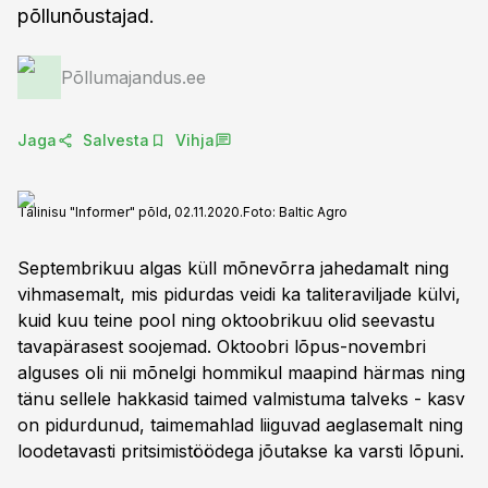
põllunõustajad.
Põllumajandus.ee
Jaga
Salvesta
Vihja
Talinisu "Informer" põld, 02.11.2020.
Foto:
Baltic Agro
Septembrikuu algas küll mõnevõrra jahedamalt ning
vihmasemalt, mis pidurdas veidi ka taliteraviljade külvi,
kuid kuu teine pool ning oktoobrikuu olid seevastu
tavapärasest soojemad. Oktoobri lõpus-novembri
alguses oli nii mõnelgi hommikul maapind härmas ning
tänu sellele hakkasid taimed valmistuma talveks - kasv
on pidurdunud, taimemahlad liiguvad aeglasemalt ning
loodetavasti pritsimistöödega jõutakse ka varsti lõpuni.