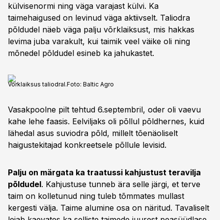
külvisenormi ning väga varajast külvi. Ka
taimehaigused on levinud väga aktiivselt. Taliodra
põldudel näeb väga palju võrklaiksust, mis hakkas
levima juba varakult, kui taimik veel väike oli ning
mõnedel põldudel esineb ka jahukastet.
Võrklaiksus taliodral.
Foto:
Baltic Agro
Vasakpoolne pilt tehtud 6.septembril, oder oli vaevu
kahe lehe faasis. Eelviljaks oli põllul põldhernes, kuid
lähedal asus suviodra põld, millelt tõenäoliselt
haigustekitajad konkreetsele põllule levisid.
Palju on märgata ka traatussi kahjustust teravilja
põldudel
. Kahjustuse tunneb ära selle järgi, et terve
taim on kolletunud ning tuleb tõmmates mullast
kergesti välja. Taime alumine osa on näritud. Tavaliselt
leiab kaevates ka selliste taimede juurest peasüüdlase