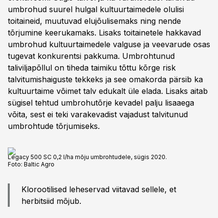
umbrohud suurel hulgal kultuurtaimedele olulisi
toitaineid, muutuvad elujõulisemaks ning nende
tõrjumine keerukamaks. Lisaks toitainetele hakkavad
umbrohud kultuurtaimedele valguse ja veevarude osas
tugevat konkurentsi pakkuma. Umbrohtunud
taliviljapõllul on tiheda taimiku tõttu kõrge risk
talvitumishaiguste tekkeks ja see omakorda pärsib ka
kultuurtaime võimet talv edukalt üle elada. Lisaks aitab
sügisel tehtud umbrohutõrje kevadel palju lisaaega
võita, sest ei teki varakevadist vajadust talvitunud
umbrohtude tõrjumiseks.
Legacy 500 SC 0,2 l/ha mõju umbrohtudele, sügis 2020.
Foto:
Baltic Agro
Klorootilised leheservad viitavad sellele, et
herbitsiid mõjub.