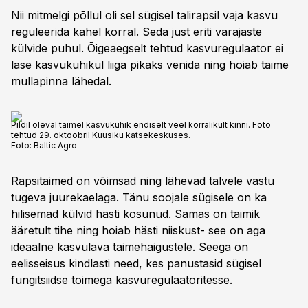
Nii mitmelgi põllul oli sel sügisel talirapsil vaja kasvu
reguleerida kahel korral. Seda just eriti varajaste
külvide puhul. Õigeaegselt tehtud kasvuregulaator ei
lase kasvukuhikul liiga pikaks venida ning hoiab taime
mullapinna lähedal.
Pildil oleval taimel kasvukuhik endiselt veel korralikult kinni. Foto
tehtud 29. oktoobril Kuusiku katsekeskuses.
Foto:
Baltic Agro
Rapsitaimed on võimsad ning lähevad talvele vastu
tugeva juurekaelaga. Tänu soojale sügisele on ka
hilisemad külvid hästi kosunud. Samas on taimik
ääretult tihe ning hoiab hästi niiskust- see on aga
ideaalne kasvulava taimehaigustele. Seega on
eelisseisus kindlasti need, kes panustasid sügisel
fungitsiidse toimega kasvuregulaatoritesse.