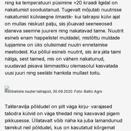
ning ka temperatuuri püsimine +20 kraadi ligidal on
nakatumist soodustanud. Tugevalt mõjutab nuutrisse
nakatumist külviaegne ilmastik- kui talirapsi külvi ajal
on mullas niiskust palju, siis jõuavad seeneeosed
idaneva seemne juureni ning nakatavad taime. Nuutrit
esineb enam happelistel muldadel, mistõttu muldade
lupjamine on üks olulisimaid nuutri ennetamise
meetodeid. Kui põllul esineb nuutrit, siis ära jäta taimi
nälga, sest taimed, mis on vähem nakatunud,
suudavad piisava lämmastiku olemasolul kasvatada
uusi juuri ning seeläbi hankida mullast toitu.
Ristõieliste nuuter talirapsil, 30.09.2020 .
Foto:
Baltic Agro
Taliteravilja põldudel on pilt väga kirju- varajased
taliodra külvid on väga tihedad ning kasvavad pigem
pikkusesse. Üllatavalt võib näha ka juba lamandunud
taimikut neil põldudel, kus on kasutatud kõrgemat