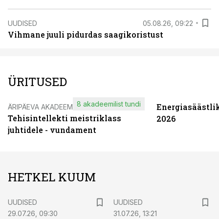
UUDISED
05.08.26, 09:22
Vihmane juuli pidurdas saagikoristust
ÜRITUSED
8 akadeemilist tundi
Energiasäästli
ÄRIPÄEVA AKADEEMIA
Tehisintellekti meistriklass
2026
juhtidele - vundament
HETKEL KUUM
UUDISED
UUDISED
29.07.26, 09:30
31.07.26, 13:21