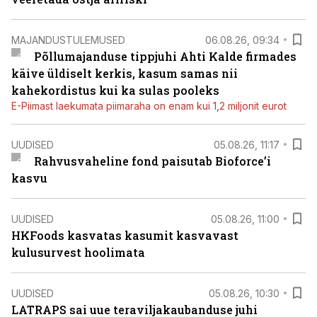
MAJANDUSTULEMUSED
06.08.26, 09:34
Põllumajanduse tippjuhi Ahti Kalde firmades
käive üldiselt kerkis, kasum samas nii
kahekordistus kui ka sulas pooleks
E-Piimast laekumata piimaraha on enam kui 1,2 miljonit eurot
UUDISED
05.08.26, 11:17
Rahvusvaheline fond paisutab Bioforce’i
kasvu
UUDISED
05.08.26, 11:00
HKFoods kasvatas kasumit kasvavast
kulusurvest hoolimata
UUDISED
05.08.26, 10:30
LATRAPS sai uue teraviljakaubanduse juhi