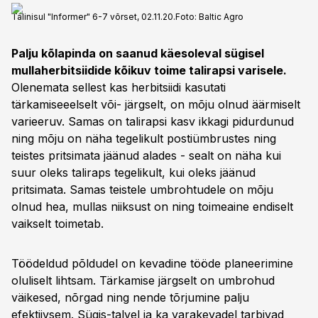
Talinisul "Informer" 6-7 võrset, 02.11.20.
Foto:
Baltic Agro
Palju kõlapinda on saanud käesoleval sügisel
mullaherbitsiidide kõikuv toime talirapsi varisele.
Olenemata sellest kas herbitsiidi kasutati
tärkamiseeelselt või- järgselt, on mõju olnud äärmiselt
varieeruv. Samas on talirapsi kasv ikkagi pidurdunud
ning mõju on näha tegelikult postiümbrustes ning
teistes pritsimata jäänud alades - sealt on näha kui
suur oleks taliraps tegelikult, kui oleks jäänud
pritsimata. Samas teistele umbrohtudele on mõju
olnud hea, mullas niiksust on ning toimeaine endiselt
vaikselt toimetab.
Töödeldud põldudel on kevadine tööde planeerimine
oluliselt lihtsam. Tärkamise järgselt on umbrohud
väikesed, nõrgad ning nende tõrjumine palju
efektiivsem. Sügis-talvel ja ka varakevadel tarbivad