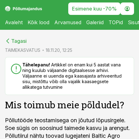
Esimene kuu -70%
Avaleht
Kõik lood
Arvamused
Galeriid
TOPid
Sisu
cebook
cebook
Tagasi
Twitter)
Twitter)
TAIMEKASVATUS
18.11.20, 12:25
kedIn
kedIn
Tähelepanu!
Artikkel on enam kui 5 aastat vana
ning kuulub väljaande digitaalsesse arhiivi.
ail
ail
Väljaanne ei uuenda ega kaasajasta arhiveeritud
sisu, mistõttu võib olla vajalik kaasaegsete
k
k
allikatega tutvumine
Mis toimub meie põldudel?
Põllutööde teostamisega on jõutud lõpusirgele.
Soe sügis on soosinud taimede kasvu ja arengut.
Põllutiirul nähtu toovad lugejateni Baltic Agro