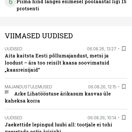
6
Piima hind langes esimesel poolaastal ligi 15
protsenti
VIIMASED UUDISED
UUDISED
06.08.26, 13:27
Aita kaitsta Eesti põllumajandust, metsi ja
loodust – ära too reisilt kaasa soovimatuid
„kaasreisijaid“
MAJANDUSTULEMUSED
06.08.26, 12:15
Arke Lihatööstuse ärikasum kasvas üle
kaheksa korra
UUDISED
06.08.26, 10:14
Jaekettide lepingud luubi all: tootjale ei tohi
veeretada ostja äririski