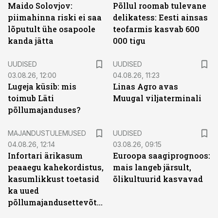
Maido Solovjov:
Põllul roomab tulevane
piimahinna riski ei saa
delikatess: Eesti ainsas
lõputult ühe osapoole
teofarmis kasvab 600
kanda jätta
000 tigu
UUDISED
UUDISED
03.08.26, 12:00
04.08.26, 11:23
Lugeja küsib: mis
Linas Agro avas
toimub Läti
Muugal viljaterminali
põllumajanduses?
MAJANDUSTULEMUSED
UUDISED
04.08.26, 12:14
03.08.26, 09:15
Infortari ärikasum
Euroopa saagiprognoos:
peaaegu kahekordistus,
mais langeb järsult,
kasumlikkust toetasid
õlikultuurid kasvavad
ka uued
põllumajandusettevõtted