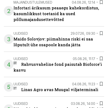
MAJANDUSTULEMUSED
04.08.26, 12:14
Infortari ärikasum peaaegu kahekordistus,
2
kasumlikkust toetasid ka uued
põllumajandusettevõtted
UUDISED
29.07.26, 09:30
3
Maido Solovjov: piimahinna riski ei saa
lõputult ühe osapoole kanda jätta
UUDISED
05.08.26, 11:17
4
Rahvusvaheline fond paisutab Bioforce’i
kasvu
UUDISED
04.08.26, 11:23
5
Linas Agro avas Muugal viljaterminali
UUDISED
03.08.26, 14:00