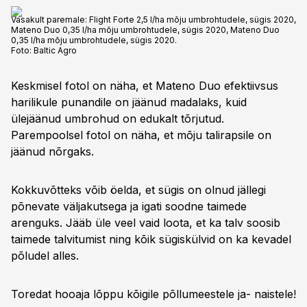
Vasakult paremale: Flight Forte 2,5 l/ha mõju umbrohtudele, sügis 2020,
Mateno Duo 0,35 l/ha mõju umbrohtudele, sügis 2020, Mateno Duo
0,35 l/ha mõju umbrohtudele, sügis 2020.
Foto:
Baltic Agro
Keskmisel fotol on näha, et Mateno Duo efektiivsus
harilikule punandile on jäänud madalaks, kuid
ülejäänud umbrohud on edukalt tõrjutud.
Parempoolsel fotol on näha, et mõju talirapsile on
jäänud nõrgaks.
Kokkuvõtteks võib öelda, et sügis on olnud jällegi
põnevate väljakutsega ja igati soodne taimede
arenguks. Jääb üle veel vaid loota, et ka talv soosib
taimede talvitumist ning kõik sügiskülvid on ka kevadel
põludel alles.
Toredat hooaja lõppu kõigile põllumeestele ja- naistele!