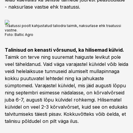
- naksurlase vastse ehk traatussi.
Traatussi poolt kahjustatud taliodra taimik, naksurlase ehk traatussi
vastne.
Foto:
Baltic Agro
Talinisud on kenasti võrsunud, ka hilisemad külvid.
Taimik on terve ning suuremat haiguste levikut pole
veel täheldanud. Vaid väga varajastel külvidel võib leida
veidi helelaiksuse tunnuseid alumiselt mullapinnaga
kokku puutuvatel lehtedel ning ka jahukaste
sümptomeid. Varajastel külvidel, mis jäid augusti lõppu
ning septembri esimesse nädalasse, on kõrvalvõrseid
juba 6-7, augusti lõpu külvidel rohkemgi. Hilisematel
külvidel on veel 2-3 kõrvalvõrset, kuid see on edukaks
talvitumiseks täiesti piisav. Kokkuvõtteks võib öelda, et
talinisu põldudel on pilt väga ilus.