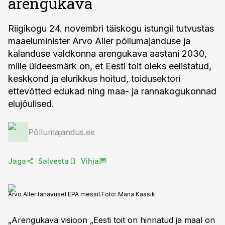
arengukava
Riigikogu 24. novembri täiskogu istungil tutvustas
maaeluminister Arvo Aller põllumajanduse ja
kalanduse valdkonna arengukava aastani 2030,
mille üldeesmärk on, et Eesti toit oleks eelistatud,
keskkond ja elurikkus hoitud, toidusektori
ettevõtted edukad ning maa- ja rannakogukonnad
elujõulised.
Põllumajandus.ee
Jaga
Salvesta
Vihja
Arvo Aller tänavusel EPA messil.
Foto:
Mana Kaasik
„Arengukava visioon „Eesti toit on hinnatud ja maal on