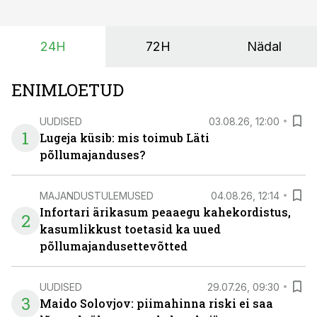
surub börsihinna madalaks või isegi negatiivseks.
Seetõttu on akusalvestid muutumas nii ehitus- kui ka
24H
72H
Nädal
põllumajandusettevõtete jaoks üheks olulisemaks
investeeringuks energialahendustes.
ENIMLOETUD
UUDISED
03.08.26, 12:00
1
Lugeja küsib: mis toimub Läti
põllumajanduses?
MAJANDUSTULEMUSED
04.08.26, 12:14
Infortari ärikasum peaaegu kahekordistus,
2
kasumlikkust toetasid ka uued
põllumajandusettevõtted
UUDISED
29.07.26, 09:30
3
Maido Solovjov: piimahinna riski ei saa