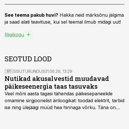
See teema pakub huvi?
Hakka neid märksõnu jälgima
ja saad alati teavituse, kui sel teemal ilmub midagi uut!
Riigikogu
SEOTUD LOOD
SISUTURUNDUS
01.06.26, 13:29
ST
Nutikad akusalvestid muudavad
päikeseenergia taas tasuvaks
Veel mõni aasta tagasi tähendas päikesepaneelide
omamine sirgjoonelist äriloogikat: toodad elektrit, tarbid
ise ning ülejäägi müüd hea hinnaga võrku. Täna on
olukord energiaturul muutunud. Taastuvenergia
tootmisvõimsusi on lisandunud omajagu ning
päikeselistel tundidel tekib võrku suur ületootmine, mis