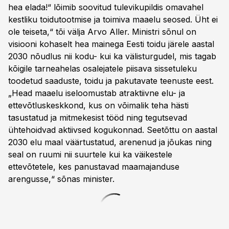
hea elada!“ lõimib soovitud tulevikupildis omavahel
kestliku toidutootmise ja toimiva maaelu seosed. Üht ei
ole teiseta,“ tõi välja Arvo Aller. Ministri sõnul on
visiooni kohaselt hea mainega Eesti toidu järele aastal
2030 nõudlus nii kodu- kui ka välisturgudel, mis tagab
kõigile tarneahelas osalejatele piisava sissetuleku
toodetud saaduste, toidu ja pakutavate teenuste eest.
„Head maaelu iseloomustab atraktiivne elu- ja
ettevõtluskeskkond, kus on võimalik teha hästi
tasustatud ja mitmekesist tööd ning tegutsevad
ühtehoidvad aktiivsed kogukonnad. Seetõttu on aastal
2030 elu maal väärtustatud, arenenud ja jõukas ning
seal on ruumi nii suurtele kui ka väikestele
ettevõtetele, kes panustavad maamajanduse
arengusse,“ sõnas minister.