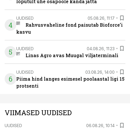
lõputult ühe osapoole kanda jätta
UUDISED
05.08.26, 11:17
4
Rahvusvaheline fond paisutab Bioforce’i
kasvu
UUDISED
04.08.26, 11:23
5
Linas Agro avas Muugal viljaterminali
UUDISED
03.08.26, 14:00
6
Piima hind langes esimesel poolaastal ligi 15
protsenti
VIIMASED UUDISED
UUDISED
06.08.26, 10:14