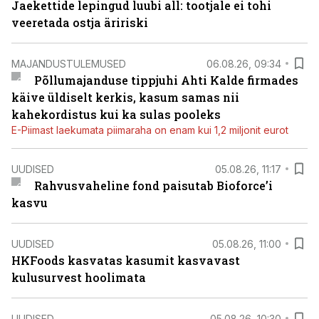
Jaekettide lepingud luubi all: tootjale ei tohi
veeretada ostja äririski
MAJANDUSTULEMUSED
06.08.26, 09:34
Põllumajanduse tippjuhi Ahti Kalde firmades
käive üldiselt kerkis, kasum samas nii
kahekordistus kui ka sulas pooleks
E-Piimast laekumata piimaraha on enam kui 1,2 miljonit eurot
UUDISED
05.08.26, 11:17
Rahvusvaheline fond paisutab Bioforce’i
kasvu
UUDISED
05.08.26, 11:00
HKFoods kasvatas kasumit kasvavast
kulusurvest hoolimata
UUDISED
05.08.26, 10:30