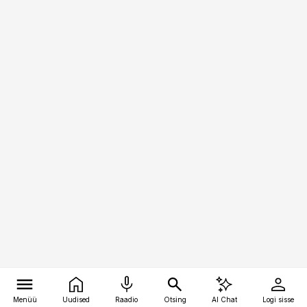
Menüü
Uudised
Raadio
Otsing
AI Chat
Logi sisse