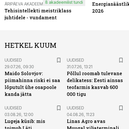
8 akadeemilist tundi
Energiasäästli
ÄRIPÄEVA AKADEEMIA
Tehisintellekti meistriklass
2026
juhtidele - vundament
HETKEL KUUM
UUDISED
UUDISED
29.07.26, 09:30
31.07.26, 13:21
Maido Solovjov:
Põllul roomab tulevane
piimahinna riski ei saa
delikatess: Eesti ainsas
lõputult ühe osapoole
teofarmis kasvab 600
kanda jätta
000 tigu
UUDISED
UUDISED
03.08.26, 12:00
04.08.26, 11:23
Lugeja küsib: mis
Linas Agro avas
toimub Läti
Muugal viljaterminali