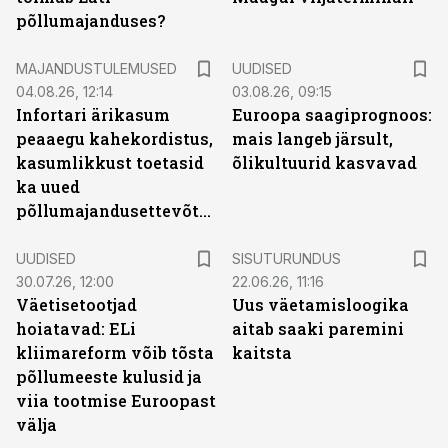
põllumajanduses?
MAJANDUSTULEMUSED
UUDISED
04.08.26, 12:14
03.08.26, 09:15
Infortari ärikasum
Euroopa saagiprognoos:
peaaegu kahekordistus,
mais langeb järsult,
kasumlikkust toetasid
õlikultuurid kasvavad
ka uued
põllumajandusettevõtted
ST
UUDISED
SISUTURUNDUS
30.07.26, 12:00
22.06.26, 11:16
Väetisetootjad
Uus väetamisloogika
hoiatavad: ELi
aitab saaki paremini
kliimareform võib tõsta
kaitsta
põllumeeste kulusid ja
viia tootmise Euroopast
välja