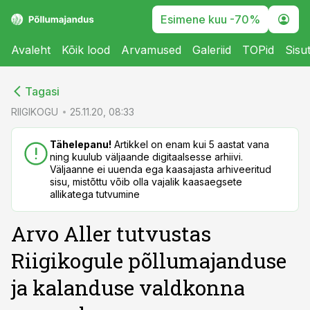
Esimene kuu -70%
Avaleht
Kõik lood
Arvamused
Galeriid
TOPid
Sisu
cebook
Tagasi
Twitter)
RIIGIKOGU
25.11.20, 08:33
kedIn
Tähelepanu!
Artikkel on enam kui 5 aastat vana
ning kuulub väljaande digitaalsesse arhiivi.
ail
Väljaanne ei uuenda ega kaasajasta arhiveeritud
sisu, mistõttu võib olla vajalik kaasaegsete
k
allikatega tutvumine
Arvo Aller tutvustas
Riigikogule põllumajanduse
ja kalanduse valdkonna