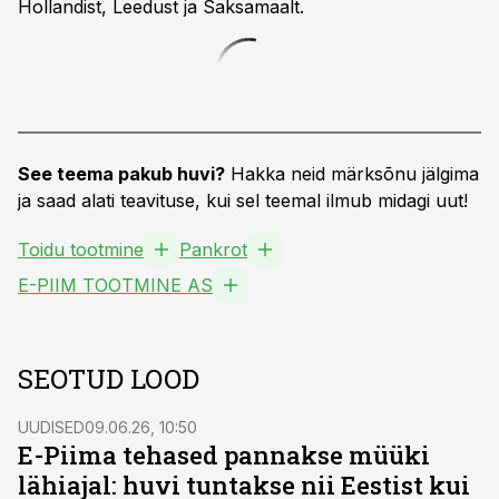
Hollandist, Leedust ja Saksamaalt.
See teema pakub huvi?
Hakka neid märksõnu jälgima
ja saad alati teavituse, kui sel teemal ilmub midagi uut!
Toidu tootmine
Pankrot
E-PIIM TOOTMINE AS
SEOTUD LOOD
UUDISED
09.06.26, 10:50
E-Piima tehased pannakse müüki
lähiajal: huvi tuntakse nii Eestist kui