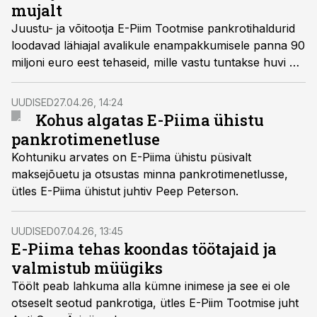
mujalt
Juustu- ja võitootja E-Piim Tootmise pankrotihaldurid
loodavad lähiajal avalikule enampakkumisele panna 90
miljoni euro eest tehaseid, mille vastu tuntakse huvi nii
Eestis kui ka välismaal.
UUDISED
27.04.26, 14:24
Kohus algatas E-Piima ühistu
pankrotimenetluse
Kohtuniku arvates on E-Piima ühistu püsivalt
maksejõuetu ja otsustas minna pankrotimenetlusse,
ütles E-Piima ühistut juhtiv Peep Peterson.
UUDISED
07.04.26, 13:45
E-Piima tehas koondas töötajaid ja
valmistub müügiks
Töölt peab lahkuma alla kümne inimese ja see ei ole
otseselt seotud pankrotiga, ütles E-Piim Tootmise juht