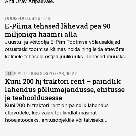
Anti Orav Äripäevale.
UUDISED
07.04.26, 12:15
E-Piima tehased lähevad pea 90
miljoniga haamri alla
Juustu- ja võitootja E-Piim Tootmise võlausaldajad
otsustasid tootmise käimas hoida ning leida ettevõtte
kolmele tehasele ostjad juulikuuks. Tehased müüakse
kahe eraldi ettevõttena, alghinnaga kokku 88 miljonit
eurot.
SISUTURUNDUS
03.07.26, 10:27
ST
Kuni 200 hj traktori rent – paindlik
lahendus põllumajandusse, ehitusse
ja teehooldusesse
Kuni 200 hj traktori rent
on paindlik lahendus
ettevõttele, kes vajab töökindlat masinat
hooajatöödeks, ehitusobjektile või talviseks
lumetõrjeks. Renditraktor kuni 200 hj aitab katta
hooajalisi töötippe, ootamatuid lisatöid või asendada