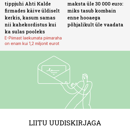
tippjuhi Ahti Kalde
maksta üle 30 000 euro:
firmades käive üldiselt
miks tasub kombain
kerkis, kasum samas
enne hooaega
nii kahekordistus kui
põhjalikult üle vaadata
ka sulas pooleks
E-Piimast laekumata piimaraha
on enam kui 1,2 miljonit eurot
LIITU UUDISKIRJAGA