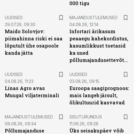
000 tigu
UUDISED
MAJANDUSTULEMUSED
29.07.26, 09:30
04.08.26, 12:14
Maido Solovjov:
Infortari ärikasum
piimahinna riski ei saa
peaaegu kahekordistus,
lõputult ühe osapoole
kasumlikkust toetasid
kanda jätta
ka uued
põllumajandusettevõtted
UUDISED
UUDISED
04.08.26, 11:23
03.08.26, 09:15
Linas Agro avas
Euroopa saagiprognoos:
Muugal viljaterminali
mais langeb järsult,
õlikultuurid kasvavad
ST
MAJANDUSTULEMUSED
SISUTURUNDUS
06.08.26, 09:34
11.06.26, 09:28
Põllumajanduse
Üks seisakupäev võib