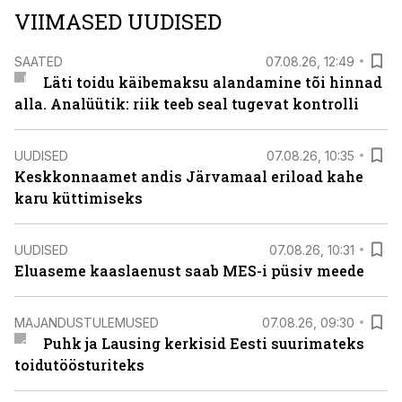
VIIMASED UUDISED
SAATED
07.08.26, 12:49
Läti toidu käibemaksu alandamine tõi hinnad
alla. Analüütik: riik teeb seal tugevat kontrolli
UUDISED
07.08.26, 10:35
Keskkonnaamet andis Järvamaal eriload kahe
karu küttimiseks
UUDISED
07.08.26, 10:31
Eluaseme kaaslaenust saab MES-i püsiv meede
MAJANDUSTULEMUSED
07.08.26, 09:30
Puhk ja Lausing kerkisid Eesti suurimateks
toidutöösturiteks