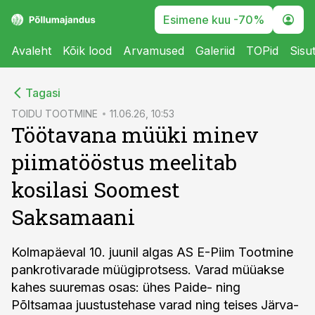
Esimene kuu -70%
Avaleht
Kõik lood
Arvamused
Galeriid
TOPid
Sisu
cebook
Tagasi
Twitter)
TOIDU TOOTMINE
11.06.26, 10:53
Töötavana müüki minev
kedIn
piimatööstus meelitab
ail
kosilasi Soomest
k
Saksamaani
Kolmapäeval 10. juunil algas AS E-Piim Tootmine
pankrotivarade müügiprotsess. Varad müüakse
kahes suuremas osas: ühes Paide- ning
Põltsamaa juustustehase varad ning teises Järva-