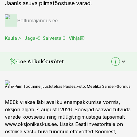
Jaanis asuva piimatööstuse varad.
Põllumajandus.ee
Kuula
Jaga
Salvesta
Vihja
Loe AI kokkuvõtet
AS E-Piim Tootmine juustutehas Paides.
Foto:
Meelika Sander-Sõrmus
Müük viiakse läbi avaliku enampakkumise vormis,
oksjon algab 7. augustil 2026. Soovijad saavad tutvuda
varade koosseisu ning müügitingimustega täpsemalt
www.oksjonikeskus.ee. Lisaks Eesti investoritele on
ostmise vastu huvi tundnud ettevõtted Soomest,