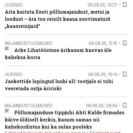
UUDISED
06.08.26, 13:27
Aita kaitsta Eesti põllumajandust, metsi ja
loodust – ära too reisilt kaasa soovimatuid
„kaasreisijaid“
MAJANDUSTULEMUSED
06.08.26, 12:15
Arke Lihatööstuse ärikasum kasvas üle
kaheksa korra
UUDISED
06.08.26, 10:14
Jaekettide lepingud luubi all: tootjale ei tohi
veeretada ostja äririski
MAJANDUSTULEMUSED
06.08.26, 09:34
Põllumajanduse tippjuhi Ahti Kalde firmades
käive üldiselt kerkis, kasum samas nii
kahekordistus kui ka sulas pooleks