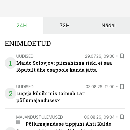
ajutiselt rivist välja langenud tehnikat, ja seda ilma suuri
investeeringuid tegemata. Baltic Agro masinarent tagab
vajaliku traktori ja lisavarustuse just siis, kui töömaht
24H
72H
Nädal
on suurim ning iga töötund on oluline.
ENIMLOETUD
UUDISED
29.07.26, 09:30
1
Maido Solovjov: piimahinna riski ei saa
lõputult ühe osapoole kanda jätta
UUDISED
03.08.26, 12:00
2
Lugeja küsib: mis toimub Läti
põllumajanduses?
MAJANDUSTULEMUSED
06.08.26, 09:34
Põllumajanduse tippjuhi Ahti Kalde