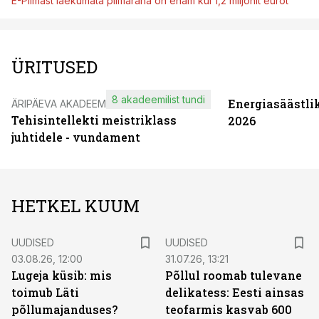
E-Piimast laekumata piimaraha on enam kui 1,2 miljonit eurot
ÜRITUSED
8 akadeemilist tundi
Energiasäästli
ÄRIPÄEVA AKADEEMIA
Tehisintellekti meistriklass
2026
juhtidele - vundament
HETKEL KUUM
UUDISED
UUDISED
03.08.26, 12:00
31.07.26, 13:21
Lugeja küsib: mis
Põllul roomab tulevane
toimub Läti
delikatess: Eesti ainsas
põllumajanduses?
teofarmis kasvab 600