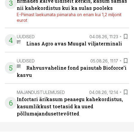
firmades käive üldiselt kerkis, kasum samas
3
nii kahekordistus kui ka sulas pooleks
E-Piimast laekumata piimaraha on enam kui 1,2 miljonit
eurot
UUDISED
04.08.26, 11:23
4
Linas Agro avas Muugal viljaterminali
UUDISED
05.08.26, 11:17
5
Rahvusvaheline fond paisutab Bioforce’i
kasvu
MAJANDUSTULEMUSED
04.08.26, 12:14
Infortari ärikasum peaaegu kahekordistus,
6
kasumlikkust toetasid ka uued
põllumajandusettevõtted