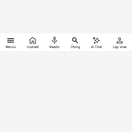
Menüü
Uudised
Raadio
Otsing
AI Chat
Logi sisse
Vana-Lõuna 39/1, 19094 Tallinn
(+372) 667 0111
pollumajandus@pollumajandus.ee
Telli
Reklaam
Firmast
Sisu kasutamisõigused
Ajakirjaniku