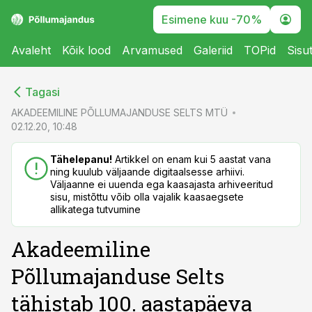
Esimene kuu -70%
Avaleht
Kõik lood
Arvamused
Galeriid
TOPid
Sisu
cebook
cebook
Tagasi
Twitter)
Twitter)
AKADEEMILINE PÕLLUMAJANDUSE SELTS MTÜ
02.12.20, 10:48
kedIn
kedIn
Tähelepanu!
Artikkel on enam kui 5 aastat vana
ail
ail
ning kuulub väljaande digitaalsesse arhiivi.
Väljaanne ei uuenda ega kaasajasta arhiveeritud
k
k
sisu, mistõttu võib olla vajalik kaasaegsete
allikatega tutvumine
Akadeemiline
Põllumajanduse Selts
tähistab 100. aastapäeva