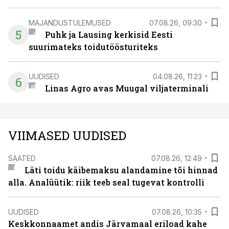
MAJANDUSTULEMUSED
07.08.26, 09:30
5
Puhk ja Lausing kerkisid Eesti
suurimateks toidutöösturiteks
UUDISED
04.08.26, 11:23
6
Linas Agro avas Muugal viljaterminali
VIIMASED UUDISED
SAATED
07.08.26, 12:49
Läti toidu käibemaksu alandamine tõi hinnad
alla. Analüütik: riik teeb seal tugevat kontrolli
UUDISED
07.08.26, 10:35
Keskkonnaamet andis Järvamaal eriload kahe