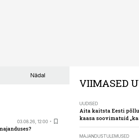
ks või isegi negatiivseks. Seetõttu on akusalvestid muutuma
e jaoks üheks olulisemaks investeeringuks energialahendus
Nädal
VIIMASED U
UUDISED
Aita kaitsta Eesti põllu
kaasa soovimatuid „kaa
03.08.26, 12:00
umajanduses?
MAJANDUSTULEMUSED