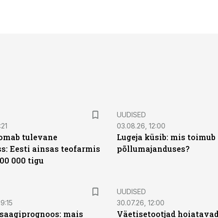
UUDISED
:21
03.08.26, 12:00
oomab tulevane
Lugeja küsib: mis toimub 
s: Eesti ainsas teofarmis
põllumajanduses?
00 000 tigu
UUDISED
9:15
30.07.26, 12:00
saagiprognoos: mais
Väetisetootjad hoiatavad