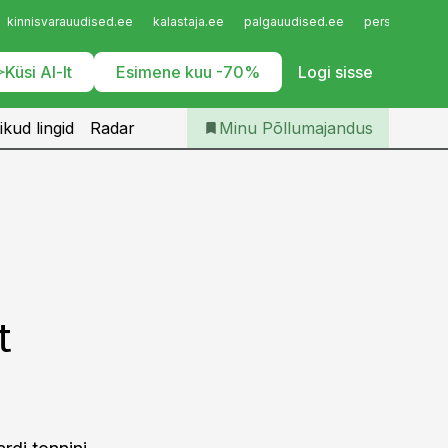
Iseteenindus
kinnisvarauudised.ee
kalastaja.ee
palgauudised.ee
personaliuudi
Telli Põllumajandus
Küsi AI-lt
Esimene kuu -70%
Logi sisse
ikud lingid
Radar
Minu Põllumajandus
t