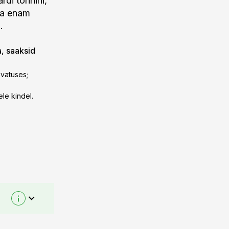
di tonnini,
va enam
.
a, saaksid
vatuses;
le kindel.