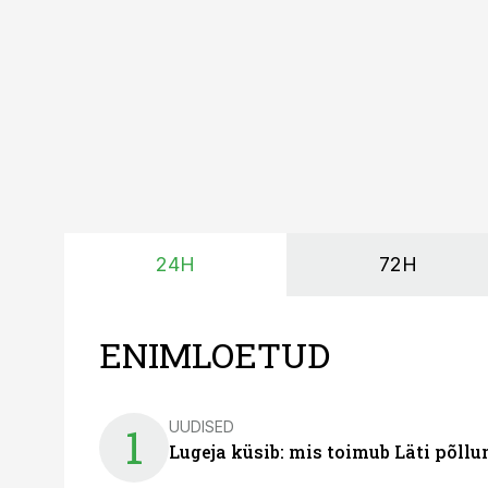
surub börsihinna madala
põllumajandusettevõtet
24H
72H
ENIMLOETUD
UUDISED
1
Lugeja küsib: mis toimub Läti põll