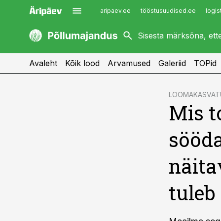
aripaev.ee
tööstusuudised.ee
logis
kaubandus.ee
imelineajalugu.ee
kinnisvarauudised.ee
imelineteadus.ee
Avaleht
Kõik lood
Arvamused
Galeriid
TOPid
cebook
LOOMAKASVAT
Mis 
Twitter)
kedIn
sööd
ail
näita
k
tuleb