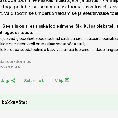
sööda tootmine kasvas mullu 2,9% ja ulatus 1,44 miljar
e taga peitub sisulisem muutus: loomakasvatus ei kas
t, vaid tootmise ümberkorraldamise ja efektiivsuse toel
 See siin on alles sisuka loo esimene lõik. Kui sa oleks tellij
lit lugedes teada:
õjutavad globaalset söödatootmist struktuursed muutused loomakas
riikide domineeriv roll on maailma segasööda turul;
ole Euroopa söödatootmise kasv vaatamata tooraine hindade languse
 Sander-Sõrmus
ndus.ee juht
Jaga
Salvesta
Vihja
I kokkuvõtet