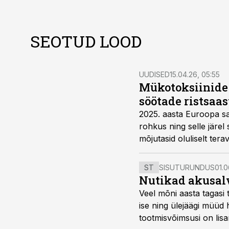
SEOTUD LOOD
UUDISED
15.04.26, 05:55
Mükotoksiinide 
söötade ristsaa
2025. aasta Euroopa sa
rohkus ning selle järe
mõjutasid oluliselt ter
kui 1200 söödaproovi an
ST
SISUTURUNDUS
01.0
Nutikad akusal
Veel mõni aasta tagasi 
ise ning ülejäägi müüd
tootmisvõimsusi on lisa