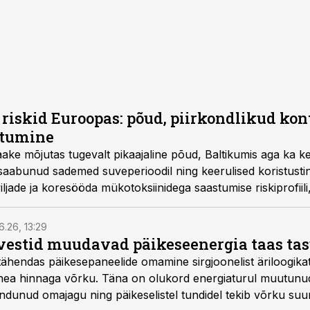
riskid Euroopas: põud, piirkondlikud kont
stumine
ake mõjutas tugevalt pikaajaline põud, Baltikumis aga ka 
l saabunud sademed suveperioodil ning keerulised koristust
aviljade ja koresööda mükotoksiinidega saastumise riskiprofii
alüüsi tulemused, mis teostati Alltech 37+ labori ja SGS-i 
6.26, 13:29
vestid muudavad päikeseenergia taas ta
tähendas päikesepaneelide omamine sirgjoonelist äriloogikat:
 hea hinnaga võrku. Täna on olukord energiaturul muutunu
ndunud omajagu ning päikeselistel tundidel tekib võrku suu