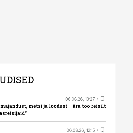
s nii ehitus- kui ka
tes.
UDISED
06.08.26, 13:27
majandust, metsi ja loodust – ära too reisilt
sreisijaid“
06.08.26, 12:15