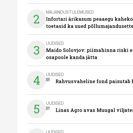
MAJANDUSTULEMUSED
2
Infortari ärikasum peaaegu kaheko
toetasid ka uued põllumajandusett
UUDISED
3
Maido Solovjov: piimahinna riski ei
osapoole kanda jätta
UUDISED
4
Rahvusvaheline fond paisutab B
UUDISED
5
Linas Agro avas Muugal viljate
UUDISED