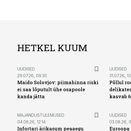
HETKEL KUUM
UUDISED
UUDISED
29.07.26, 09:30
31.07.26, 13
Maido Solovjov: piimahinna riski
Põllul r
ei saa lõputult ühe osapoole
delikates
kanda jätta
kasvab 6
MAJANDUSTULEMUSED
UUDISED
04.08.26, 12:14
03.08.26, 0
Infortari ärikasum peaaegu
Euroopa 