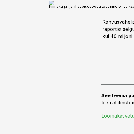
Piimakarja- ja lihaveisesööda tootmine oli väiks
Rahvusvahelis
raportist sel
kui 40 miljoni
See teema pa
teemal ilmub m
Loomakasvat