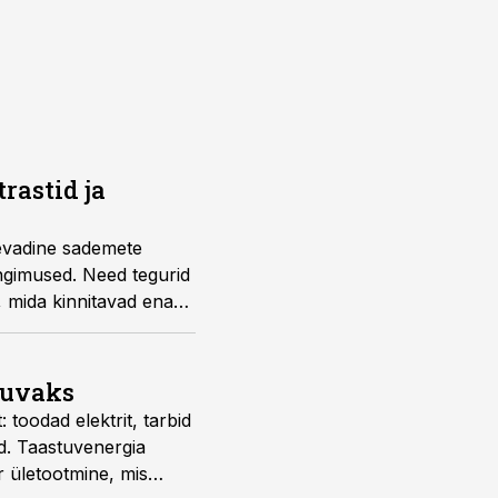
rastid ja
kevadine sademete
ingimused. Need tegurid
li, mida kinnitavad enam
laborivõrgustiku poolt.
suvaks
 toodad elektrit, tarbid
d. Taastuvenergia
r ületootmine, mis