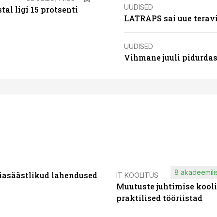
UUDISED
al ligi 15 protsenti
LATRAPS sai uue teravi
UUDISED
Vihmane juuli pidurdas
8 akadeemilis
iasäästlikud lahendused
IT KOOLITUS
Muutuste juhtimise kooli
praktilised tööriistad