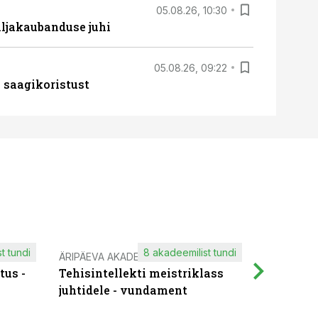
05.08.26, 10:30
ljakaubanduse juhi
05.08.26, 09:22
 saagikoristust
t tundi
8 akadeemilist tundi
ÄRIPÄEVA AKADEEMIA
IT KOOLIT
tus -
Tehisintellekti meistriklass
Muutuste
juhtidele - vundament
praktilis