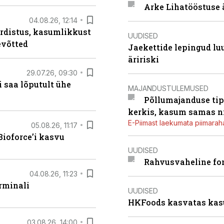
Arke Lihatööstuse 
04.08.26, 12:14
rdistus, kasumlikkust
UUDISED
evõtted
Jaekettide lepingud luub
äririski
29.07.26, 09:30
 saa lõputult ühe
MAJANDUSTULEMUSED
Põllumajanduse tip
kerkis, kasum samas ni
E-Piimast laekumata piimaraha
05.08.26, 11:17
ioforce’i kasvu
UUDISED
Rahvusvaheline fon
04.08.26, 11:23
rminali
UUDISED
HKFoods kasvatas kas
03.08.26, 14:00