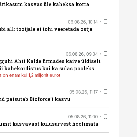
ärikasum kasvas üle kaheksa korra
06.08.26, 10:14
i all: tootjale ei tohi veeretada ostja
06.08.26, 09:34
pjuhi Ahti Kalde firmades käive üldiselt
i kahekordistus kui ka sulas pooleks
 on enam kui 1,2 miljonit eurot
05.08.26, 11:17
d paisutab Bioforce’i kasvu
05.08.26, 11:00
umit kasvavast kulusurvest hoolimata