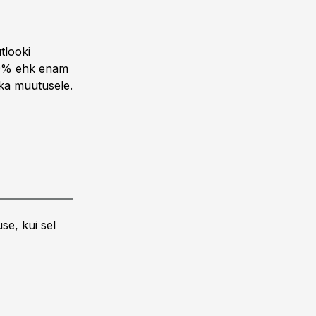
tlooki
2,9% ehk enam
l ka muutusele.
se, kui sel