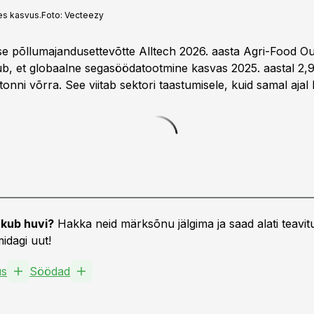
es kasvus.
Foto:
Vecteezy
e põllumajandusettevõtte Alltech 2026. aasta Agri-Food Ou
gub, et globaalne segasöödatootmine kasvas 2025. aastal 
 tonni võrra. See viitab sektori taastumisele, kuid samal aja
kub huvi?
Hakka neid märksõnu jälgima ja saad alati teavitu
idagi uut!
us
Söödad