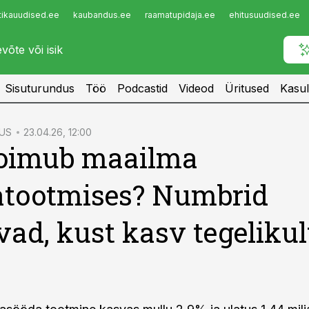
tikauudised.ee
kaubandus.ee
raamatupidaja.ee
ehitusuudised.ee
Infopank
Radar
Sisuturundus
Töö
Podcastid
Videod
Üritused
Kasul
US
23.04.26, 12:00
toimub maailma
atootmises? Numbrid
vad, kust kasv tegelikul