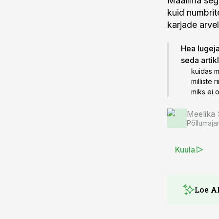
Maailma sega
kuid numbrit
karjade arvel
Hea lugeja!
seda artik
kuidas m
milliste 
miks ei 
Meelika
Põllumaja
Kuula
Loe A