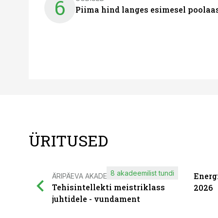
6
Piima hind langes esimesel poolaast
ÜRITUSED
8 akadeemilist tundi
Energ
ÄRIPÄEVA AKADEEMIA
Tehisintellekti meistriklass
2026
juhtidele - vundament