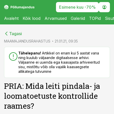
Esimene kuu -70%
Avaleht
Kõik lood
Arvamused
Galeriid
TOPid
Sisu
cebook
Tagasi
Twitter)
MAAMAJANDUSRAHASTUS
21.01.21, 09:35
kedIn
Tähelepanu!
Artikkel on enam kui 5 aastat vana
ning kuulub väljaande digitaalsesse arhiivi.
ail
Väljaanne ei uuenda ega kaasajasta arhiveeritud
sisu, mistõttu võib olla vajalik kaasaegsete
k
allikatega tutvumine
PRIA: Mida leiti pindala- ja
loomatoetuste kontrollide
raames?