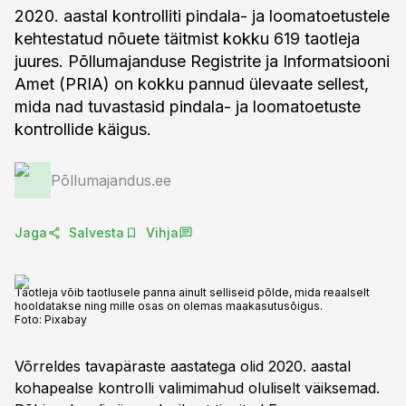
2020. aastal kontrolliti pindala- ja loomatoetustele
kehtestatud nõuete täitmist kokku 619 taotleja
juures. Põllumajanduse Registrite ja Informatsiooni
Amet (PRIA) on kokku pannud ülevaate sellest,
mida nad tuvastasid pindala- ja loomatoetuste
kontrollide käigus.
Põllumajandus.ee
Jaga
Salvesta
Vihja
Taotleja võib taotlusele panna ainult selliseid põlde, mida reaalselt
hooldatakse ning mille osas on olemas maakasutusõigus.
Foto:
Pixabay
Võrreldes tavapäraste aastatega olid 2020. aastal
kohapealse kontrolli valimimahud oluliselt väiksemad.