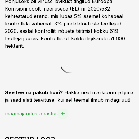
Põhjuseks oli viiruse levikust tingitud Euroopa
Komisjoni poolt
määrusega (EL) nr 2020/532
kehtestatud erand, mis lubas 5% asemel kohapeal
kontrollida vähemalt 3% pindalatoetuste taotlejaid.
2020. aastal kontrolliti nõuete täitmist kokku 619
taotleja juures. Kontrollis oli kokku ligikaudu 51 600
hektarit.
See teema pakub huvi?
Hakka neid märksõnu jälgima
ja saad alati teavituse, kui sel teemal ilmub midagi uut!
maamajandusrahastus