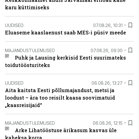
karu küttimiseks
UUDISED
07.08.26, 10:31
Eluaseme kaaslaenust saab MES-i püsiv meede
MAJANDUSTULEMUSED
07.08.26, 09:30
Puhk ja Lausing kerkisid Eesti suurimateks
toidutöösturiteks
UUDISED
06.08.26, 13:27
Aita kaitsta Eesti põllumajandust, metsi ja
loodust – ära too reisilt kaasa soovimatuid
„kaasreisijaid“
MAJANDUSTULEMUSED
06.08.26, 12:15
Arke Lihatööstuse ärikasum kasvas üle
kaheksa korra