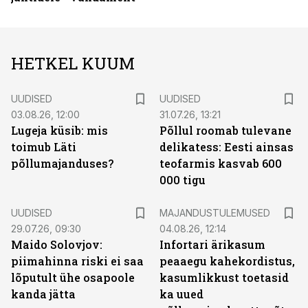
HETKEL KUUM
UUDISED
UUDISED
03.08.26, 12:00
31.07.26, 13:21
Lugeja küsib: mis
Põllul roomab tulevane
toimub Läti
delikatess: Eesti ainsas
põllumajanduses?
teofarmis kasvab 600
000 tigu
UUDISED
MAJANDUSTULEMUSED
29.07.26, 09:30
04.08.26, 12:14
Maido Solovjov:
Infortari ärikasum
piimahinna riski ei saa
peaaegu kahekordistus,
lõputult ühe osapoole
kasumlikkust toetasid
kanda jätta
ka uued