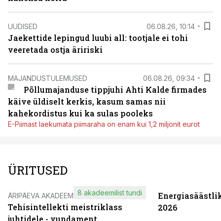
UUDISED
06.08.26, 10:14
Jaekettide lepingud luubi all: tootjale ei tohi
veeretada ostja äririski
MAJANDUSTULEMUSED
06.08.26, 09:34
Põllumajanduse tippjuhi Ahti Kalde firmades
käive üldiselt kerkis, kasum samas nii
kahekordistus kui ka sulas pooleks
E-Piimast laekumata piimaraha on enam kui 1,2 miljonit eurot
ÜRITUSED
8 akadeemilist tundi
Energiasäästli
ÄRIPÄEVA AKADEEMIA
Tehisintellekti meistriklass
2026
juhtidele - vundament