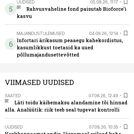
UUDISED
05.08.26, 11:17
5
Rahvusvaheline fond paisutab Bioforce’i
kasvu
MAJANDUSTULEMUSED
04.08.26, 12:14
Infortari ärikasum peaaegu kahekordistus,
6
kasumlikkust toetasid ka uued
põllumajandusettevõtted
VIIMASED UUDISED
SAATED
07.08.26, 12:49
Läti toidu käibemaksu alandamine tõi hinnad
alla. Analüütik: riik teeb seal tugevat kontrolli
UUDISED
07.08.26, 10:35
Keskkonnaamet andis Järvamaal eriload kahe