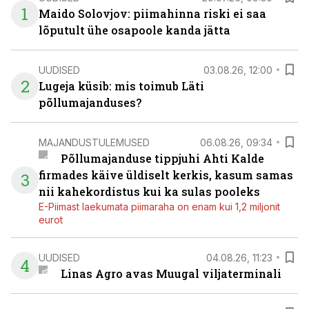
1
Maido Solovjov: piimahinna riski ei saa
lõputult ühe osapoole kanda jätta
UUDISED
03.08.26, 12:00
2
Lugeja küsib: mis toimub Läti
põllumajanduses?
MAJANDUSTULEMUSED
06.08.26, 09:34
Põllumajanduse tippjuhi Ahti Kalde
firmades käive üldiselt kerkis, kasum samas
3
nii kahekordistus kui ka sulas pooleks
E-Piimast laekumata piimaraha on enam kui 1,2 miljonit
eurot
UUDISED
04.08.26, 11:23
4
Linas Agro avas Muugal viljaterminali