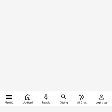
Menüü
Uudised
Raadio
Otsing
AI Chat
Logi sisse