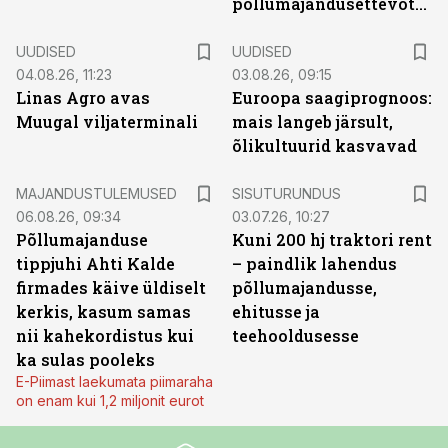
põllumajandusettevõtted
UUDISED
UUDISED
04.08.26, 11:23
03.08.26, 09:15
Linas Agro avas
Euroopa saagiprognoos:
Muugal viljaterminali
mais langeb järsult,
õlikultuurid kasvavad
ST
MAJANDUSTULEMUSED
SISUTURUNDUS
06.08.26, 09:34
03.07.26, 10:27
Põllumajanduse
Kuni 200 hj traktori rent
tippjuhi Ahti Kalde
– paindlik lahendus
firmades käive üldiselt
põllumajandusse,
kerkis, kasum samas
ehitusse ja
nii kahekordistus kui
teehooldusesse
ka sulas pooleks
E-Piimast laekumata piimaraha
on enam kui 1,2 miljonit eurot