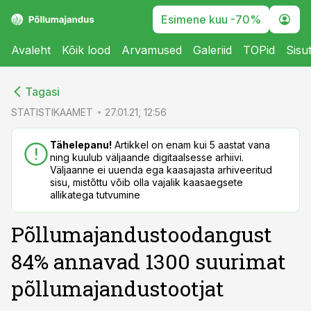
Esimene kuu -70%
Avaleht
Kõik lood
Arvamused
Galeriid
TOPid
Sisu
cebook
Tagasi
Twitter)
STATISTIKAAMET
27.01.21, 12:56
kedIn
Tähelepanu!
Artikkel on enam kui 5 aastat vana
ning kuulub väljaande digitaalsesse arhiivi.
ail
Väljaanne ei uuenda ega kaasajasta arhiveeritud
sisu, mistõttu võib olla vajalik kaasaegsete
k
allikatega tutvumine
Põllumajandustoodangust
84% annavad 1300 suurimat
põllumajandustootjat