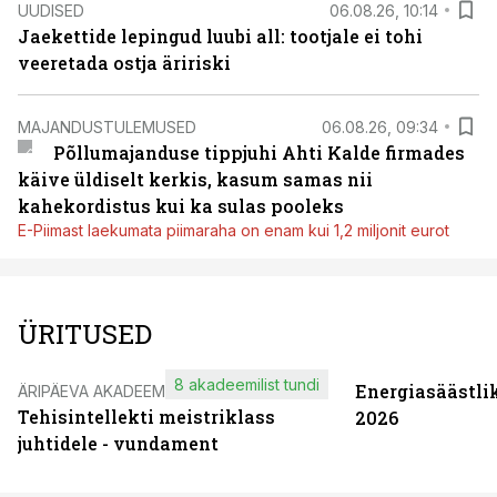
UUDISED
06.08.26, 10:14
Jaekettide lepingud luubi all: tootjale ei tohi
veeretada ostja äririski
MAJANDUSTULEMUSED
06.08.26, 09:34
Põllumajanduse tippjuhi Ahti Kalde firmades
käive üldiselt kerkis, kasum samas nii
kahekordistus kui ka sulas pooleks
E-Piimast laekumata piimaraha on enam kui 1,2 miljonit eurot
ÜRITUSED
8 akadeemilist tundi
Energiasäästli
ÄRIPÄEVA AKADEEMIA
Tehisintellekti meistriklass
2026
juhtidele - vundament