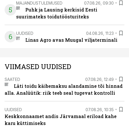
MAJANDUSTULEMUSED
07.08.26, 09:30
5
Puhk ja Lausing kerkisid Eesti
suurimateks toidutöösturiteks
UUDISED
04.08.26, 11:23
6
Linas Agro avas Muugal viljaterminali
VIIMASED UUDISED
SAATED
07.08.26, 12:49
Läti toidu käibemaksu alandamine tõi hinnad
alla. Analüütik: riik teeb seal tugevat kontrolli
UUDISED
07.08.26, 10:35
Keskkonnaamet andis Järvamaal eriload kahe
karu küttimiseks