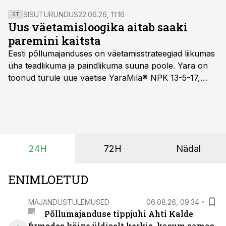
SISUTURUNDUS
22.06.26, 11:16
ST
Uus väetamisloogika aitab saaki
paremini kaitsta
Eesti põllumajanduses on väetamisstrateegiad liikumas
üha teadlikuma ja paindlikuma suuna poole. Yara on
toonud turule uue väetise YaraMila® NPK 13-5-17,
mille eesmärk on mitte ainult parandada saagikust,
vaid ka muuta põllumeeste mõtteviisi väetamise
ajastuse ja koguste osas.
24H
72H
Nädal
ENIMLOETUD
MAJANDUSTULEMUSED
06.08.26, 09:34
Põllumajanduse tippjuhi Ahti Kalde
firmades käive üldiselt kerkis, kasum samas