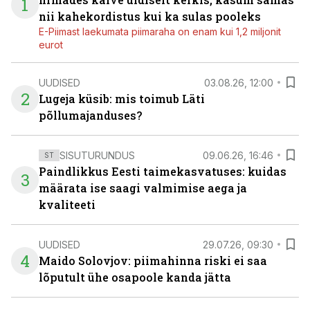
1
nii kahekordistus kui ka sulas pooleks
E-Piimast laekumata piimaraha on enam kui 1,2 miljonit
eurot
UUDISED
03.08.26, 12:00
2
Lugeja küsib: mis toimub Läti
põllumajanduses?
SISUTURUNDUS
09.06.26, 16:46
ST
Paindlikkus Eesti taimekasvatuses: kuidas
3
määrata ise saagi valmimise aega ja
kvaliteeti
UUDISED
29.07.26, 09:30
4
Maido Solovjov: piimahinna riski ei saa
lõputult ühe osapoole kanda jätta