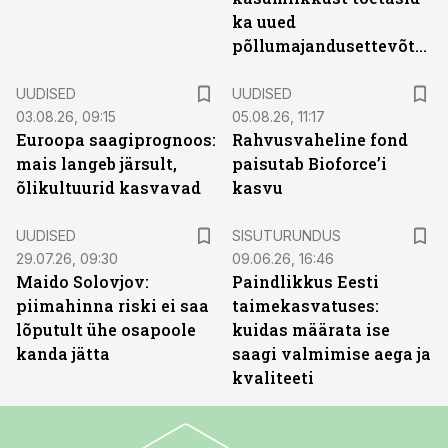
ka uued
põllumajandusettevõtted
UUDISED
UUDISED
03.08.26, 09:15
05.08.26, 11:17
Euroopa saagiprognoos:
Rahvusvaheline fond
mais langeb järsult,
paisutab Bioforce’i
õlikultuurid kasvavad
kasvu
ST
UUDISED
SISUTURUNDUS
29.07.26, 09:30
09.06.26, 16:46
Maido Solovjov:
Paindlikkus Eesti
piimahinna riski ei saa
taimekasvatuses:
lõputult ühe osapoole
kuidas määrata ise
kanda jätta
saagi valmimise aega ja
kvaliteeti