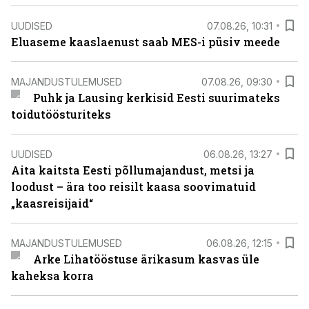
UUDISED
07.08.26, 10:31
Eluaseme kaaslaenust saab MES-i püsiv meede
MAJANDUSTULEMUSED
07.08.26, 09:30
Puhk ja Lausing kerkisid Eesti suurimateks
toidutöösturiteks
UUDISED
06.08.26, 13:27
Aita kaitsta Eesti põllumajandust, metsi ja
loodust – ära too reisilt kaasa soovimatuid
„kaasreisijaid“
MAJANDUSTULEMUSED
06.08.26, 12:15
Arke Lihatööstuse ärikasum kasvas üle
kaheksa korra