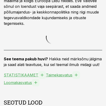
maailma ja kõigis Euroopa Liidu riikides. Eve Valdvee
sõnul on loendust vaja seepärast, et saada andmeid
põllumajandus- ja keskkonnapoliitika ning riigi muude
tegevusvaldkondade kujundamiseks ja otsuste
tegemiseks.
See teema pakub huvi?
Hakka neid märksõnu jälgima
ja saad alati teavituse, kui sel teemal ilmub midagi uut!
STATISTIKAAMET
Taimekasvatus
Loomakasvatus
SEOTUD LOOD