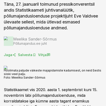
Täna, 27. jaanuaril toimunud pressikonverentsil
andis Statistikaameti juhtivanalüütik,
põllumajandusloenduse projektijuht Eve Valdvee
ülevaate sellest, mida ütlevad esmased
põllumajandusloenduse andmed.
Meelika Sander-Sõrmus
Põllumajandus.ee juht
Jaga
Salvesta
Vihja
Hoolimata paljude väikeste majapidamiste kadumisest, on neid Eestis
siiski veel palju.
Foto:
Meelika Sander-Sõrmus
Statistikaamet viis 2020. aasta 1. septembrist kuni 15.
novembrini läbi põllumajandusloenduse, mida
korraldatakse iga kümne aasta tagant enamikus