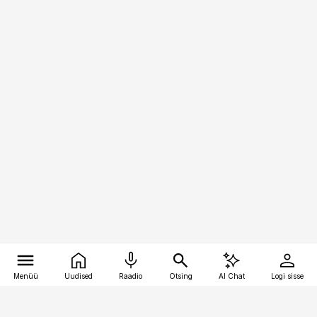
Menüü
Uudised
Raadio
Otsing
AI Chat
Logi sisse