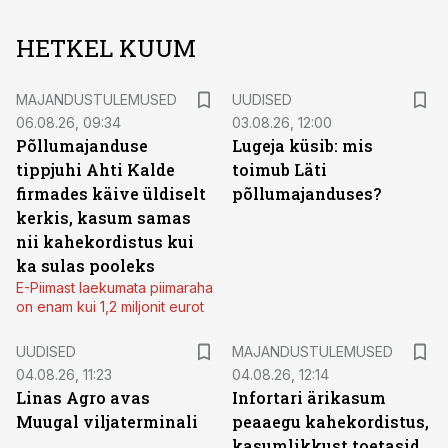
HETKEL KUUM
MAJANDUSTULEMUSED
UUDISED
06.08.26, 09:34
03.08.26, 12:00
Põllumajanduse
Lugeja küsib: mis
tippjuhi Ahti Kalde
toimub Läti
firmades käive üldiselt
põllumajanduses?
kerkis, kasum samas
nii kahekordistus kui
ka sulas pooleks
E-Piimast laekumata piimaraha
on enam kui 1,2 miljonit eurot
UUDISED
MAJANDUSTULEMUSED
04.08.26, 11:23
04.08.26, 12:14
Linas Agro avas
Infortari ärikasum
Muugal viljaterminali
peaaegu kahekordistus,
kasumlikkust toetasid