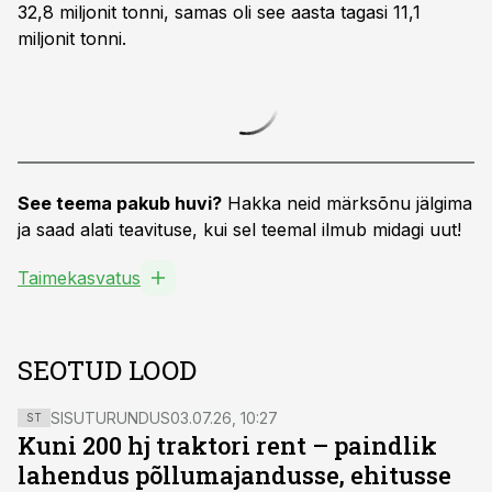
32,8 miljonit tonni, samas oli see aasta tagasi 11,1
miljonit tonni.
See teema pakub huvi?
Hakka neid märksõnu jälgima
ja saad alati teavituse, kui sel teemal ilmub midagi uut!
Taimekasvatus
SEOTUD LOOD
SISUTURUNDUS
03.07.26, 10:27
ST
Kuni 200 hj traktori rent – paindlik
lahendus põllumajandusse, ehitusse