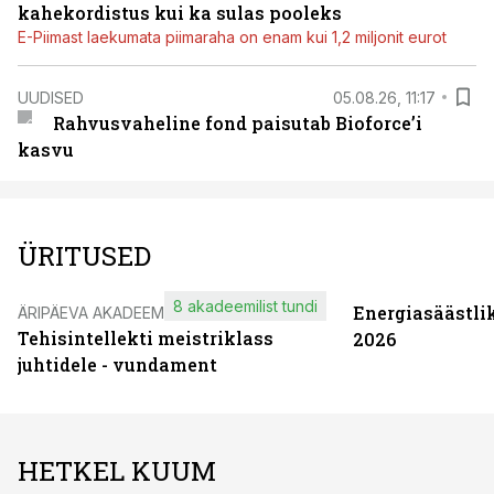
kahekordistus kui ka sulas pooleks
E-Piimast laekumata piimaraha on enam kui 1,2 miljonit eurot
UUDISED
05.08.26, 11:17
Rahvusvaheline fond paisutab Bioforce’i
kasvu
ÜRITUSED
8 akadeemilist tundi
Energiasäästli
ÄRIPÄEVA AKADEEMIA
Tehisintellekti meistriklass
2026
juhtidele - vundament
HETKEL KUUM