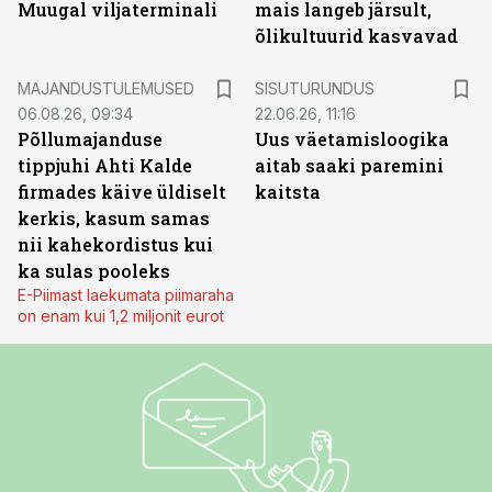
Muugal viljaterminali
mais langeb järsult,
õlikultuurid kasvavad
ST
MAJANDUSTULEMUSED
SISUTURUNDUS
06.08.26, 09:34
22.06.26, 11:16
Põllumajanduse
Uus väetamisloogika
tippjuhi Ahti Kalde
aitab saaki paremini
firmades käive üldiselt
kaitsta
kerkis, kasum samas
nii kahekordistus kui
ka sulas pooleks
E-Piimast laekumata piimaraha
on enam kui 1,2 miljonit eurot