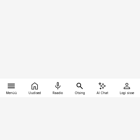
Menüü
Uudised
Raadio
Otsing
AI Chat
Logi sisse
Vana-Lõuna 39/1, 19094 Tallinn
(+372) 667 0111
pollumajandus@pollumajandus.ee