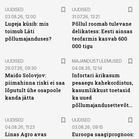
UUDISED
UUDISED
03.08.26, 12:00
31.07.26, 13:21
Lugeja küsib: mis
Põllul roomab tulevane
toimub Läti
delikatess: Eesti ainsas
põllumajanduses?
teofarmis kasvab 600
000 tigu
UUDISED
MAJANDUSTULEMUSED
29.07.26, 09:30
04.08.26, 12:14
Maido Solovjov:
Infortari ärikasum
piimahinna riski ei saa
peaaegu kahekordistus,
lõputult ühe osapoole
kasumlikkust toetasid
kanda jätta
ka uued
põllumajandusettevõtted
UUDISED
UUDISED
04.08.26, 11:23
03.08.26, 09:15
Linas Agro avas
Euroopa saagiprognoos: