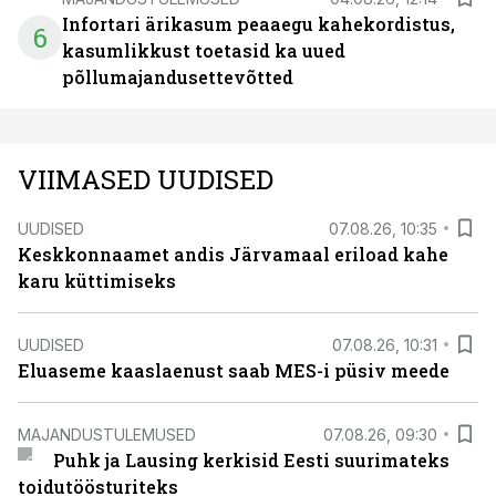
Infortari ärikasum peaaegu kahekordistus,
6
kasumlikkust toetasid ka uued
põllumajandusettevõtted
VIIMASED UUDISED
UUDISED
07.08.26, 10:35
Keskkonnaamet andis Järvamaal eriload kahe
karu küttimiseks
UUDISED
07.08.26, 10:31
Eluaseme kaaslaenust saab MES-i püsiv meede
MAJANDUSTULEMUSED
07.08.26, 09:30
Puhk ja Lausing kerkisid Eesti suurimateks
toidutöösturiteks