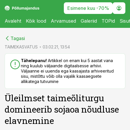
Esimene kuu -70%
Avaleht
Kõik lood
Arvamused
Galeriid
TOPid
Sisu
cebook
Tagasi
Twitter)
TAIMEKASVATUS
03.02.21, 13:54
kedIn
Tähelepanu!
Artikkel on enam kui 5 aastat vana
ning kuulub väljaande digitaalsesse arhiivi.
ail
Väljaanne ei uuenda ega kaasajasta arhiveeritud
sisu, mistõttu võib olla vajalik kaasaegsete
k
allikatega tutvumine
Üleilmset taimeõliturgu
domineerib sojaoa nõudluse
elavnemine