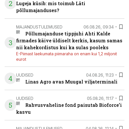
2
Lugeja küsib: mis toimub Läti
põllumajanduses?
MAJANDUSTULEMUSED
06.08.26, 09:34
Põllumajanduse tippjuhi Ahti Kalde
firmades käive üldiselt kerkis, kasum samas
3
nii kahekordistus kui ka sulas pooleks
E-Piimast laekumata piimaraha on enam kui 1,2 miljonit
eurot
UUDISED
04.08.26, 11:23
4
Linas Agro avas Muugal viljaterminali
UUDISED
05.08.26, 11:17
5
Rahvusvaheline fond paisutab Bioforce’i
kasvu
MAJANDUSTULEMUSED
04.08.26, 12:14