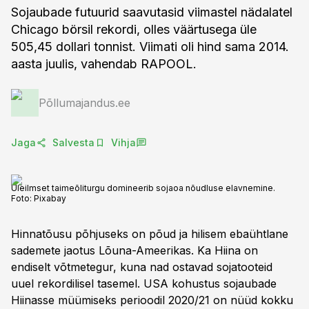
Sojaubade futuurid saavutasid viimastel nädalatel
Chicago börsil rekordi, olles väärtusega üle
505,45 dollari tonnist. Viimati oli hind sama 2014.
aasta juulis, vahendab RAPOOL.
Põllumajandus.ee
Jaga
Salvesta
Vihja
Üleilmset taimeõliturgu domineerib sojaoa nõudluse elavnemine.
Foto:
Pixabay
Hinnatõusu põhjuseks on põud ja hilisem ebaühtlane
sademete jaotus Lõuna-Ameerikas. Ka Hiina on
endiselt võtmetegur, kuna nad ostavad sojatooteid
uuel rekordilisel tasemel. USA kohustus sojaubade
Hiinasse müümiseks perioodil 2020/21 on nüüd kokku