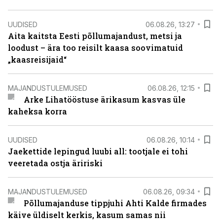
UUDISED
06.08.26, 13:27
Aita kaitsta Eesti põllumajandust, metsi ja
loodust – ära too reisilt kaasa soovimatuid
„kaasreisijaid“
MAJANDUSTULEMUSED
06.08.26, 12:15
Arke Lihatööstuse ärikasum kasvas üle
kaheksa korra
UUDISED
06.08.26, 10:14
Jaekettide lepingud luubi all: tootjale ei tohi
veeretada ostja äririski
MAJANDUSTULEMUSED
06.08.26, 09:34
Põllumajanduse tippjuhi Ahti Kalde firmades
käive üldiselt kerkis, kasum samas nii