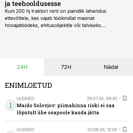
ja teehooldusesse
Kuni 200 hj traktori rent
on paindlik lahendus
ettevõttele, kes vajab töökindlat masinat
hooajatöödeks, ehitusobjektile või talviseks
lumetõrjeks. Renditraktor kuni 200 hj aitab katta
hooajalisi töötippe, ootamatuid lisatöid või asendada
ajutiselt rivist välja langenud tehnikat, ja seda ilma suuri
investeeringuid tegemata. Baltic Agro masinarent tagab
vajaliku traktori ja lisavarustuse just siis, kui töömaht
24H
72H
Nädal
on suurim ning iga töötund on oluline.
ENIMLOETUD
UUDISED
29.07.26, 09:30
1
Maido Solovjov: piimahinna riski ei saa
lõputult ühe osapoole kanda jätta
UUDISED
03.08.26, 12:00