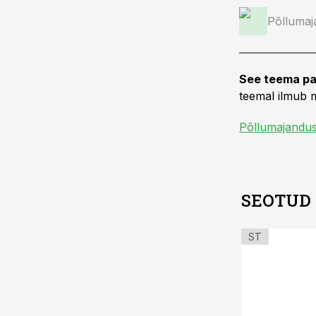
Põllumaj
See teema pa
teemal ilmub m
Põllumajandu
SEOTUD
ST