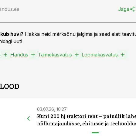
andus.ee
Jaga
kub huvi?
Hakka neid märksõnu jälgima ja saad alati teavitu
idagi uut!
s
Haridus
Taimekasvatus
Loomakasvatus
 LOOD
03.07.26, 10:27
Kuni 200 hj traktori rent – paindlik la
põllumajandusse, ehitusse ja teehooldu