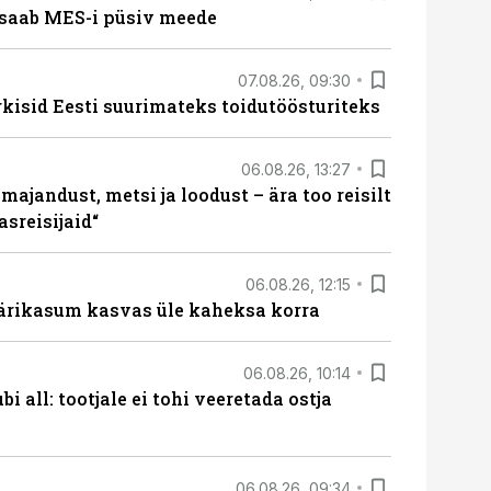
saab MES-i püsiv meede
07.08.26, 09:30
rkisid Eesti suurimateks toidutöösturiteks
06.08.26, 13:27
majandust, metsi ja loodust – ära too reisilt
sreisijaid“
06.08.26, 12:15
ärikasum kasvas üle kaheksa korra
06.08.26, 10:14
i all: tootjale ei tohi veeretada ostja
06.08.26, 09:34