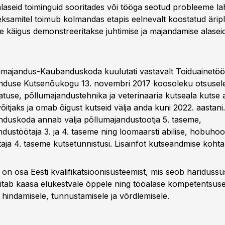
laseid toiminguid sooritades või tööga seotud probleeme la
ksamitel toimub kolmandas etapis eelnevalt koostatud äripl
le käigus demonstreeritakse juhtimise ja majandamise alasei
lumajandus-Kaubanduskoda kuulutati vastavalt Toiduainetöö
nduse Kutsenõukogu 13. novembri 2017 koosoleku otsusele
tuse, põllumajandustehnika ja veterinaaria kutseala kutse 
õitjaks ja omab õigust kutseid välja anda kuni 2022. aastani.
nduskoda annab välja põllumajandustootja 5. taseme,
dustöötaja 3. ja 4. taseme ning loomaarsti abilise, hobuhool
aja 4. taseme kutsetunnistusi. Lisainfot kutseandmise kohta
on osa Eesti kvalifikatsioonisüsteemist, mis seob haridussü
aitab kaasa elukestvale õppele ning tööalase kompetentsus
 hindamisele, tunnustamisele ja võrdlemisele.