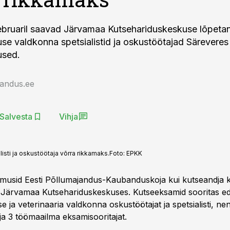
ebruaril saavad Järvamaa Kutsehariduskeskuse lõpeta
se valdkonna spetsialistid ja oskustöötajad Säreveres
used.
jandus.ee
Salvesta
Vihja
isti ja oskustöötaja võrra rikkamaks.
Foto:
EPKK
imusid Eesti Põllumajandus-Kaubanduskoja kui kutseandja k
Järvamaa Kutsehariduskeskuses. Kutseeksamid sooritas ed
 ja veterinaaria valdkonna oskustöötajat ja spetsialisti, n
 ja 3 töömaailma eksamisooritajat.