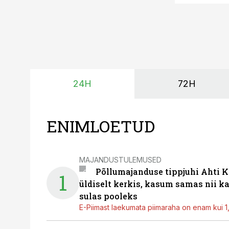
24H
72H
ENIMLOETUD
MAJANDUSTULEMUSED
Põllumajanduse tippjuhi Ahti K
1
üldiselt kerkis, kasum samas nii k
sulas pooleks
E-Piimast laekumata piimaraha on enam kui 1,2