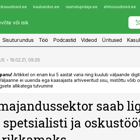
tikauudised.ee
kaubandus.ee
raamatupidaja.ee
ehitusuudised.ee
Infopank
Radar
Sisuturundus
Töö
Podcastid
Videod
Üritused
Kasul
US
19.02.21, 09:26
panu!
Artikkel on enam kui 5 aastat vana ning kuulub väljaande digi
. Väljaanne ei uuenda ega kaasajasta arhiveeritud sisu, mistõttu võib ol
sete allikatega tutvumine
majandussektor saab lig
 spetsialisti ja oskustöö
a rikkamaks