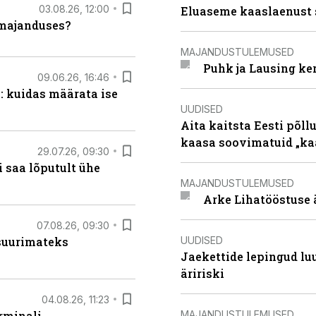
03.08.26, 12:00
Eluaseme kaaslaenust 
umajanduses?
MAJANDUSTULEMUSED
Puhk ja Lausing ke
09.06.26, 16:46
: kuidas määrata ise
UUDISED
Aita kaitsta Eesti põllu
kaasa soovimatuid „kaa
29.07.26, 09:30
 saa lõputult ühe
MAJANDUSTULEMUSED
Arke Lihatööstuse 
07.08.26, 09:30
UUDISED
 suurimateks
Jaekettide lepingud luub
äririski
04.08.26, 11:23
MAJANDUSTULEMUSED
rminali