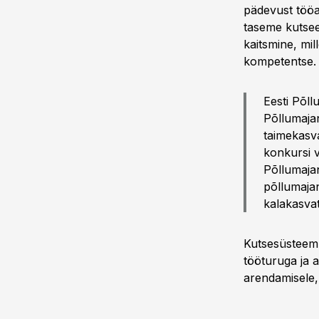
pädevust tööa
taseme kutsee
kaitsmine, mil
kompetentse.
Eesti Põl
Põllumaja
taimekasva
konkursi v
Põllumaja
põllumajan
kalakasvat
Kutsesüsteem 
tööturuga ja 
arendamisele,