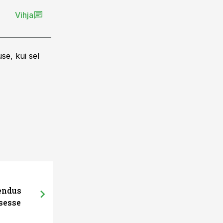
Vihja
se, kui sel
hendus
sesse