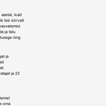
aastal, kuid
pib töö kõrvalt
kasvatamist.
a ja talu
atusega ning
at ja
eli
at.
tajat ja 23
damist
ja oma