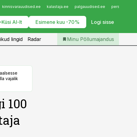
Iseteenindus
kinnisvarauudised.ee
kalastaja.ee
palgauudised.ee
personaliuudi
Telli Põllumajandus
Küsi AI-lt
Esimene kuu -70%
Logi sisse
ikud lingid
Radar
Minu Põllumajandus
taalsesse
la vajalik
i 100
taja