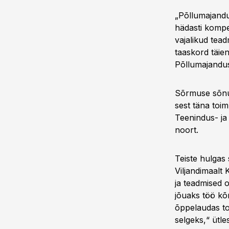
„Põllumajandu
hädasti kompet
vajalikud tea
taaskord täien
Põllumajandu
Sõrmuse sõnul
sest täna toi
Teenindus- ja
noort.
Teiste hulgas
Viljandimaalt
ja teadmised o
jõuaks töö kõ
õppelaudas to
selgeks,“ ütl