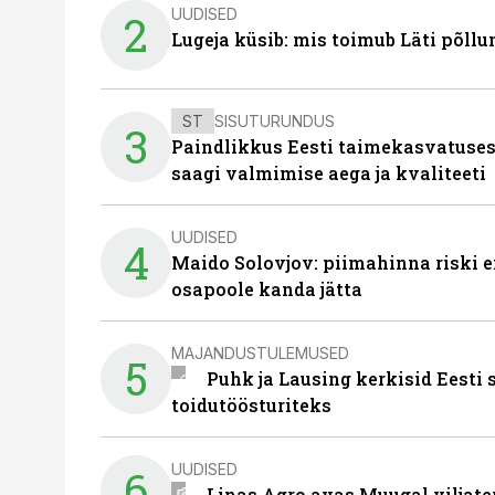
UUDISED
2
Lugeja küsib: mis toimub Läti põll
ST
SISUTURUNDUS
3
Paindlikkus Eesti taimekasvatuses
saagi valmimise aega ja kvaliteeti
UUDISED
4
Maido Solovjov: piimahinna riski ei
osapoole kanda jätta
MAJANDUSTULEMUSED
5
Puhk ja Lausing kerkisid Eesti
toidutöösturiteks
UUDISED
6
Linas Agro avas Muugal viljate