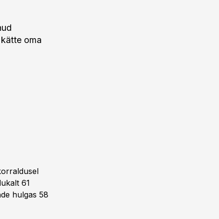
nud
 kätte oma
orraldusel
ukalt 61
ende hulgas 58