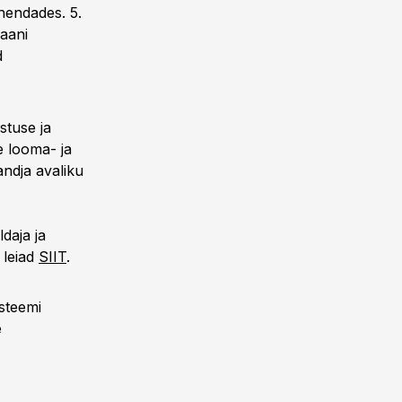
hendades. 5.
aani
d
stuse ja
 looma- ja
andja avaliku
daja ja
 leiad
SIIT
.
steemi
e