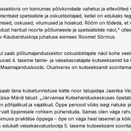
ssektoris on toimumas põlvkondade vahetus ja ettevõtted 
entseid spetsialiste ja oskustöötajaid, kellel on edukaks t
dmised, oskused, vilumused ja hoiakud. Rõõm on tõdeda, et
dust haritud noorte põllumeeste ja spetsialistide näol,“ ütles
s-Kaubanduskoja juhatuse esimees Roomet Sõrmus.
 saab põllumajandussektor oskustöötajate näol kohe veelg
muvad 4. taseme taime- ja veisekasvatajate kutseeksamid ka
 Maamajanduskoolis. Olustveres on kutseeksamit sooritam
 saab täna kutsetunnistuse kätte noor talupidaja Jaanika V
 Kissa-Märdi talust. „Järvamaa Kutsehariduskeskuses õpeta
n põhjalikud ja vajalikud. Õppe periood võiks isegi natuke p
rvalt õppimisele rohkem pühenduda. Samas olen väga rah
imuva praktilise õppega – õpe on väga heal tasemel ja kõik 
es edukalt veisekasvatustootja 5. taseme kutseeksami soorit