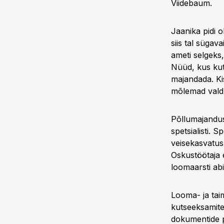
Viidebaum.
Jaanika pidi 
siis tal sügav
ameti selgeks,
Nüüd, kus kut
majandada. Kis
mõlemad vald
Põllumajandus
spetsialisti. S
veisekasvatus-
Oskustöötaja e
loomaarsti abil
Looma- ja taim
kutseeksamite
dokumentide põ