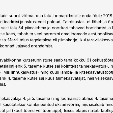
olude sunnil võtma oma talu loomapidamise enda õlule 2018. 
aid teadmisi ja oskusi veel polnud. Ta otsustas, et läheb ja õ
 sest talu 54 piimalehma ja noorkari tahavad hooldamist ja 
se käes, tahab ta veel paremini oma loomade eest hoolitsed
sa-Märdi talus tegeletakse nii piimakarja- kui teraviljakasv
konnad vajavad arendamist.
valdkonna kutsetunnistuse saab täna kokku 61 oskustöötaj
petsialisti ehk 5. taseme kutse sai kolmteist taimekasvatus-, n
, viis linnukasvatus- ning kuus lamba- ja kitsekasvatustootj
hk 4. taseme kutse sai kuus taimekasvatajat, neli veisekasva
ist.
ekasvataja 4. ja 5. taseme ning loomaarsti abilise 4. taseme
l kasutatakse kombineeritud eksamivormi, mis sisaldab hin
hjal (kooli tõend või töömapp), teises etapis näitab taotle