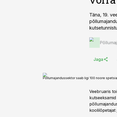
Täna, 19. ve
põllumajandu
kutsetunnist
Põlluma
Jaga
Põllumajandussektor saab ligi 100 noore spetsial
Veebruaris to
kutseeksamid 
põllumajanduse
koolilõpetajat