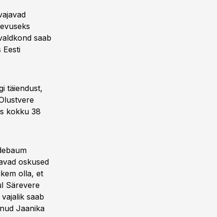
vajavad
egevuseks
 valdkond saab
 Eesti
i täiendust,
 Olustvere
as kokku 38
iidebaum
tavad oskused
ikem olla, et
ul Särevere
vajalik saab
anud Jaanika