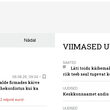
Nädal
VIIMASED U
SAATED
Läti toidu käibema
riik teeb seal tugevat k
06.08.26, 09:34
alde firmades käive
ahekordistus kui ka
UUDISED
Keskkonnaamet andis J
 miljonit eurot
UUDISED