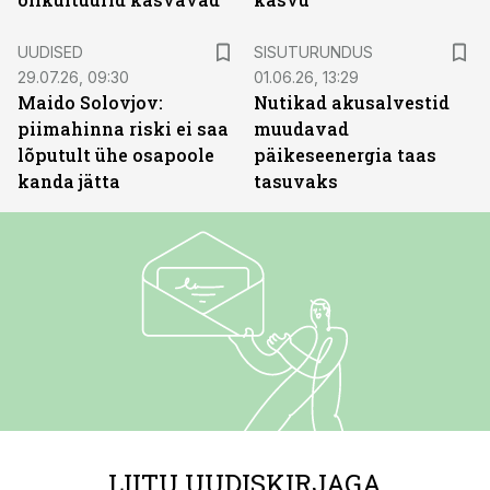
ST
UUDISED
SISUTURUNDUS
29.07.26, 09:30
01.06.26, 13:29
Maido Solovjov:
Nutikad akusalvestid
piimahinna riski ei saa
muudavad
lõputult ühe osapoole
päikeseenergia taas
kanda jätta
tasuvaks
LIITU UUDISKIRJAGA