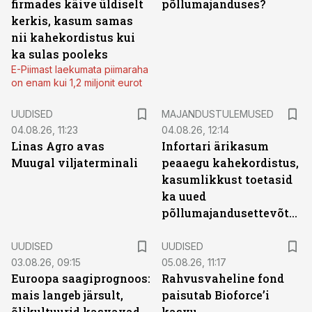
firmades käive üldiselt
põllumajanduses?
kerkis, kasum samas
nii kahekordistus kui
ka sulas pooleks
E-Piimast laekumata piimaraha
on enam kui 1,2 miljonit eurot
UUDISED
MAJANDUSTULEMUSED
04.08.26, 11:23
04.08.26, 12:14
Linas Agro avas
Infortari ärikasum
Muugal viljaterminali
peaaegu kahekordistus,
kasumlikkust toetasid
ka uued
põllumajandusettevõtted
UUDISED
UUDISED
03.08.26, 09:15
05.08.26, 11:17
Euroopa saagiprognoos:
Rahvusvaheline fond
mais langeb järsult,
paisutab Bioforce’i
õlikultuurid kasvavad
kasvu