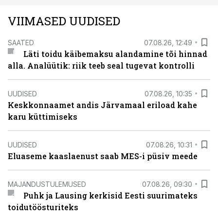
VIIMASED UUDISED
SAATED
07.08.26, 12:49
Läti toidu käibemaksu alandamine tõi hinnad
alla. Analüütik: riik teeb seal tugevat kontrolli
UUDISED
07.08.26, 10:35
Keskkonnaamet andis Järvamaal eriload kahe
karu küttimiseks
UUDISED
07.08.26, 10:31
Eluaseme kaaslaenust saab MES-i püsiv meede
MAJANDUSTULEMUSED
07.08.26, 09:30
Puhk ja Lausing kerkisid Eesti suurimateks
toidutöösturiteks