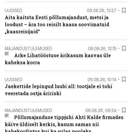
UUDISED
06.08.26, 13:27
Aita kaitsta Eesti põllumajandust, metsi ja
loodust – ära too reisilt kaasa soovimatuid
„kaasreisijaid“
MAJANDUSTULEMUSED
06.08.26, 12:15
Arke Lihatööstuse ärikasum kasvas üle
kaheksa korra
UUDISED
06.08.26, 10:14
Jaekettide lepingud luubi all: tootjale ei tohi
veeretada ostja äririski
MAJANDUSTULEMUSED
06.08.26, 09:34
Põllumajanduse tippjuhi Ahti Kalde firmades
käive üldiselt kerkis, kasum samas nii
kahekordistus kui ka sulas pooleks