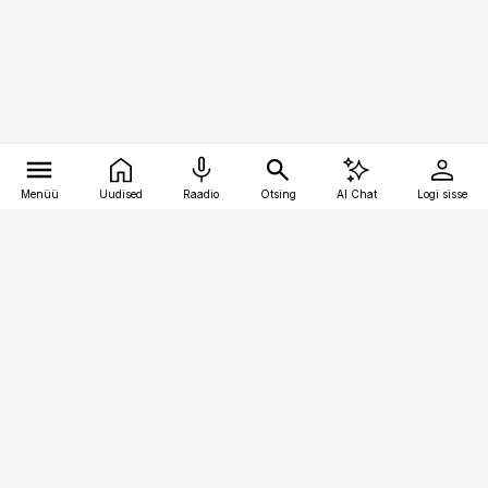
Menüü
Uudised
Raadio
Otsing
AI Chat
Logi sisse
Vana-Lõuna 39/1, 19094 Tallinn
(+372) 667 0111
pollumajandus@pollumajandus.ee
Telli
Reklaam
Firmast