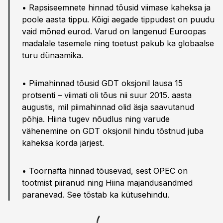
• Rapsiseemnete hinnad tõusid viimase kaheksa ja
poole aasta tippu. Kõigi aegade tippudest on puudu
vaid mõned eurod. Varud on langenud Euroopas
madalale tasemele ning toetust pakub ka globaalse
turu dünaamika.
• Piimahinnad tõusid GDT oksjonil lausa 15
protsenti – viimati oli tõus nii suur 2015. aasta
augustis, mil piimahinnad olid äsja saavutanud
põhja. Hiina tugev nõudlus ning varude
vähenemine on GDT oksjonil hindu tõstnud juba
kaheksa korda järjest.
• Toornafta hinnad tõusevad, sest OPEC on
tootmist piiranud ning Hiina majandusandmed
paranevad. See tõstab ka kütusehindu.