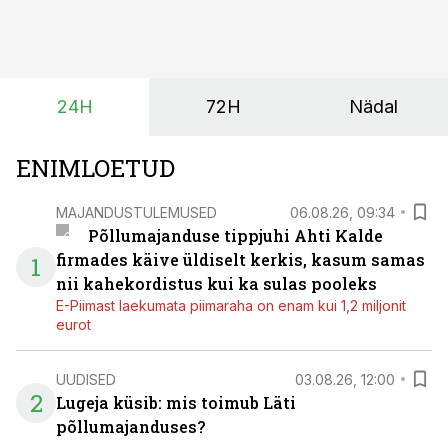
vaid ka muuta põllumeeste mõtteviisi väetamise
ajastuse ja koguste osas.
24H
72H
Nädal
ENIMLOETUD
MAJANDUSTULEMUSED
06.08.26, 09:34
Põllumajanduse tippjuhi Ahti Kalde
firmades käive üldiselt kerkis, kasum samas
1
nii kahekordistus kui ka sulas pooleks
E-Piimast laekumata piimaraha on enam kui 1,2 miljonit
eurot
UUDISED
03.08.26, 12:00
2
Lugeja küsib: mis toimub Läti
põllumajanduses?