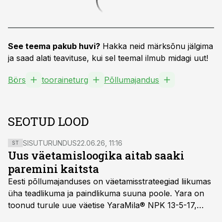
See teema pakub huvi?
Hakka neid märksõnu jälgima
ja saad alati teavituse, kui sel teemal ilmub midagi uut!
Börs
tooraineturg
Põllumajandus
SEOTUD LOOD
SISUTURUNDUS
22.06.26, 11:16
ST
Uus väetamisloogika aitab saaki
paremini kaitsta
Eesti põllumajanduses on väetamisstrateegiad liikumas
üha teadlikuma ja paindlikuma suuna poole. Yara on
toonud turule uue väetise YaraMila® NPK 13-5-17,
mille eesmärk on mitte ainult parandada saagikust,