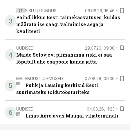
SISUTURUNDUS
09.06.26, 16:46
ST
Paindlikkus Eesti taimekasvatuses: kuidas
3
määrata ise saagi valmimise aega ja
kvaliteeti
UUDISED
29.07.26, 09:30
4
Maido Solovjov: piimahinna riski ei saa
lõputult ühe osapoole kanda jätta
MAJANDUSTULEMUSED
07.08.26, 09:30
5
Puhk ja Lausing kerkisid Eesti
suurimateks toidutöösturiteks
UUDISED
04.08.26, 11:23
6
Linas Agro avas Muugal viljaterminali