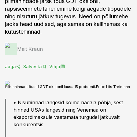
piimahindade järsk tõus GDT oksjonil,
rapsiseemnete lähenemine kõigi aegade tippudele
ning nisuturu jätkuv tugevus. Need on põllumehe
jaoks head uudised, aga samas on kallinemas ka
kütustehinnad.
Mait Kraun
Jaga
Salvesta
Vihja
Piimahinnad tõusid GDT oksjonil lausa 15 protsenti.
Foto:
Liis Treimann
• Nisuhinnad langesid kolme nädala põhja, sest
hinnad USAs langesid ning Venemaa on
ekspordimaksule vaatamata turgudel jätkuvalt
konkurentsis.