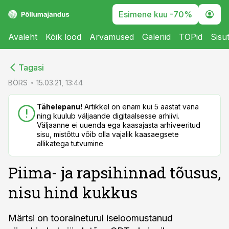
Esimene kuu -70%
Avaleht
Kõik lood
Arvamused
Galeriid
TOPid
Sisu
cebook
Tagasi
Twitter)
BÖRS
15.03.21, 13:44
kedIn
Tähelepanu!
Artikkel on enam kui 5 aastat vana
ning kuulub väljaande digitaalsesse arhiivi.
ail
Väljaanne ei uuenda ega kaasajasta arhiveeritud
sisu, mistõttu võib olla vajalik kaasaegsete
k
allikatega tutvumine
Piima- ja rapsihinnad tõusus,
nisu hind kukkus
Märtsi on tooraineturul iseloomustanud