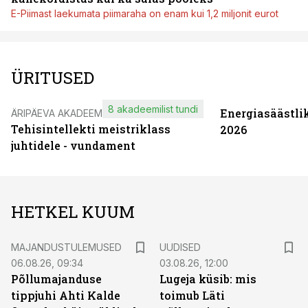
E-Piimast laekumata piimaraha on enam kui 1,2 miljonit eurot
ÜRITUSED
8 akadeemilist tundi
Energiasäästli
ÄRIPÄEVA AKADEEMIA
Tehisintellekti meistriklass
2026
juhtidele - vundament
HETKEL KUUM
MAJANDUSTULEMUSED
UUDISED
06.08.26, 09:34
03.08.26, 12:00
Põllumajanduse
Lugeja küsib: mis
tippjuhi Ahti Kalde
toimub Läti