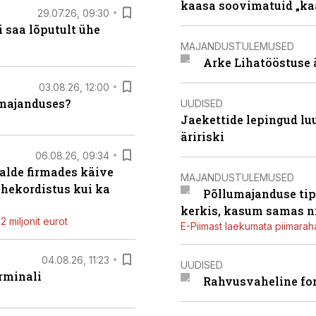
kaasa soovimatuid „kaa
29.07.26, 09:30
 saa lõputult ühe
MAJANDUSTULEMUSED
Arke Lihatööstuse 
03.08.26, 12:00
umajanduses?
UUDISED
Jaekettide lepingud luub
äririski
06.08.26, 09:34
alde firmades käive
MAJANDUSTULEMUSED
ahekordistus kui ka
Põllumajanduse tip
kerkis, kasum samas ni
 miljonit eurot
E-Piimast laekumata piimaraha
04.08.26, 11:23
UUDISED
rminali
Rahvusvaheline fon