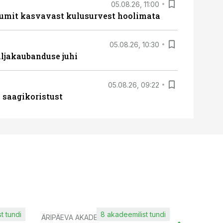
05.08.26, 11:00
umit kasvavast kulusurvest hoolimata
05.08.26, 10:30
ljakaubanduse juhi
05.08.26, 09:22
 saagikoristust
t tundi
8 akadeemilist tundi
ÄRIPÄEVA AKADEEMIA
IT KOOLIT