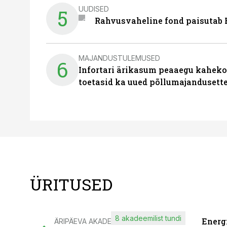
UUDISED
5
Rahvusvaheline fond paisutab B
MAJANDUSTULEMUSED
6
Infortari ärikasum peaaegu kaheko
toetasid ka uued põllumajandusett
ÜRITUSED
8 akadeemilist tundi
Energ
ÄRIPÄEVA AKADEEMIA