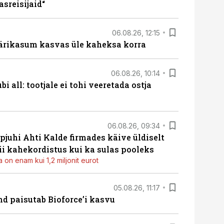
sreisijaid“
06.08.26, 12:15
ärikasum kasvas üle kaheksa korra
06.08.26, 10:14
i all: tootjale ei tohi veeretada ostja
06.08.26, 09:34
pjuhi Ahti Kalde firmades käive üldiselt
i kahekordistus kui ka sulas pooleks
 on enam kui 1,2 miljonit eurot
05.08.26, 11:17
d paisutab Bioforce’i kasvu