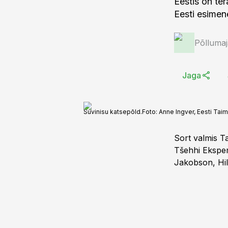
Eestis on te
Eesti esimene
Põlluma
Jaga
Suvinisu katsepõld.
Foto:
Anne Ingver, Eesti Taim
Sort valmis Ta
Tšehhi Eksper
Jakobson, Hil