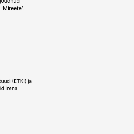
 jõudnud
‛Mireete’.
tuudi (ETKI) ja
id Irena