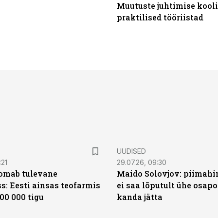
Muutuste juhtimise kooli
praktilised tööriistad
UUDISED
:21
29.07.26, 09:30
oomab tulevane
Maido Solovjov: piimahi
s: Eesti ainsas teofarmis
ei saa lõputult ühe osapo
00 000 tigu
kanda jätta