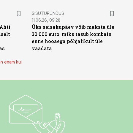
ST
SISUTURUNDUS
11.06.26, 09:28
 Ahti
Üks seisakupäev võib maksta üle
iselt
30 000 euro: miks tasub kombain
enne hooaega põhjalikult üle
as
vaadata
on enam kui