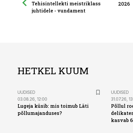
Tehisintellekti meistriklass
2026
juhtidele - vundament
HETKEL KUUM
UUDISED
UUDISED
03.08.26, 12:00
31.07.26, 13
Lugeja küsib: mis toimub Läti
Põllul r
põllumajanduses?
delikates
kasvab 6