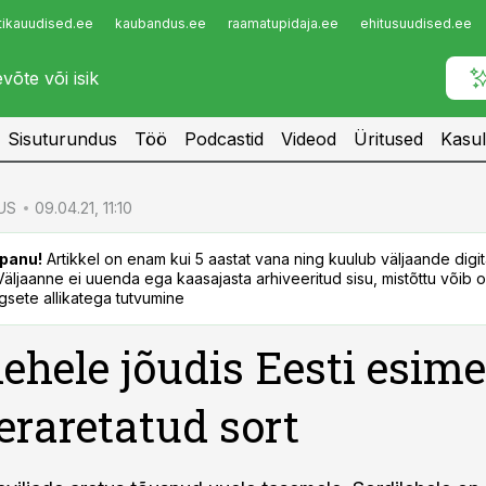
tikauudised.ee
kaubandus.ee
raamatupidaja.ee
ehitusuudised.ee
Infopank
Radar
Sisuturundus
Töö
Podcastid
Videod
Üritused
Kasul
US
09.04.21, 11:10
panu!
Artikkel on enam kui 5 aastat vana ning kuulub väljaande digi
. Väljaanne ei uuenda ega kaasajasta arhiveeritud sisu, mistõttu võib ol
sete allikatega tutvumine
lehele jõudis Eesti esim
raretatud sort