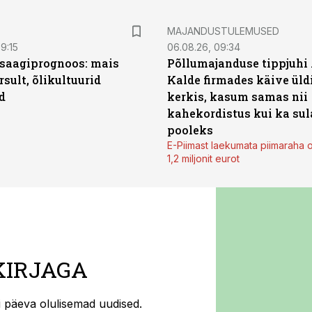
MAJANDUSTULEMUSED
9:15
06.08.26, 09:34
saagiprognoos: mais
Põllumajanduse tippjuhi
rsult, õlikultuurid
Kalde firmades käive üld
d
kerkis, kasum samas nii
kahekordistus kui ka sul
pooleks
E-Piimast laekumata piimaraha 
1,2 miljonit eurot
KIRJAGA
ti päeva olulisemad uudised.