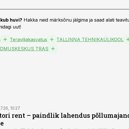
kub huvi?
Hakka neid märksõnu jälgima ja saad alati teavitu
idagi uut!
s
Teraviljakasvatus
TALLINNA TEHNIKAÜLIKOOL
ADMUSKESKUS TRAS
7.26, 10:27
ktori rent – paindlik lahendus põllumajan
se