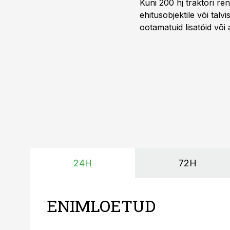
Kuni 200 hj traktori ren
ehitusobjektile või talv
ootamatuid lisatöid või 
tegemata. Baltic Agro m
ning iga töötund on olu
24H
72H
ENIMLOETUD