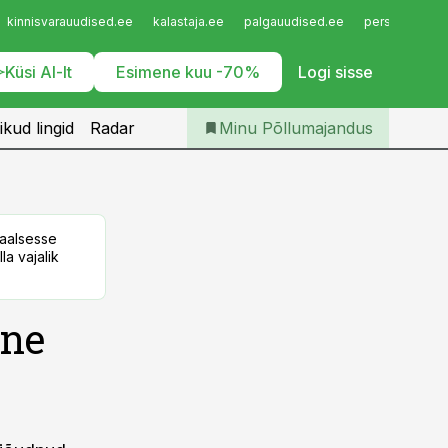
Iseteenindus
kinnisvarauudised.ee
kalastaja.ee
palgauudised.ee
personaliuudi
Telli Põllumajandus
Küsi AI-lt
Esimene kuu -70%
Logi sisse
ikud lingid
Radar
Minu Põllumajandus
taalsesse
la vajalik
ene