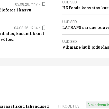
UUDISED
05.08.26, 11:17
HKFoods kasvatas kas
ioforce’i kasvu
UUDISED
LATRAPS sai uue teravi
04.08.26, 12:14
rdistus, kasumlikkust
evõtted
UUDISED
Vihmane juuli pidurdas
8 akadeemilis
iasäästlikud lahendused
IT KOOLITUS