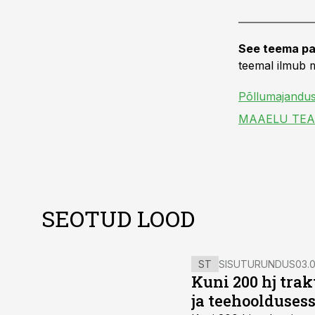
See teema pa
teemal ilmub m
Põllumajandu
MAAELU TE
SEOTUD LOOD
ST
SISUTURUNDUS
03.0
Kuni 200 hj tra
ja teehoolduses