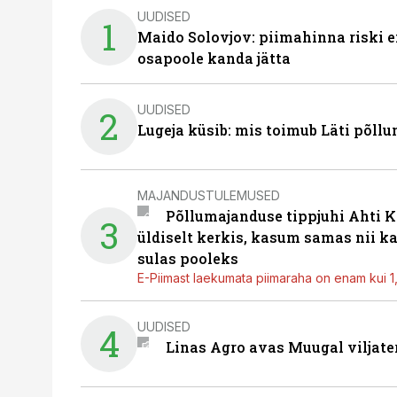
UUDISED
1
Maido Solovjov: piimahinna riski ei
osapoole kanda jätta
UUDISED
2
Lugeja küsib: mis toimub Läti põll
MAJANDUSTULEMUSED
Põllumajanduse tippjuhi Ahti K
3
üldiselt kerkis, kasum samas nii k
sulas pooleks
E-Piimast laekumata piimaraha on enam kui 1,2
UUDISED
4
Linas Agro avas Muugal viljate