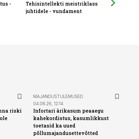
tus -
Tehisintellekti meistriklass
Muutuste
juhtidele - vundament
praktilis
MAJANDUSTULEMUSED
04.08.26, 12:14
nna riski
Infortari ärikasum peaaegu
ole
kahekordistus, kasumlikkust
toetasid ka uued
põllumajandusettevõtted