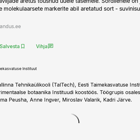
raviljade aretus tõusnud uuele tasemele. Sordilehele on
 molekulaarsete markerite abil aretatud sort - suvinisu 
jandus.ee
Salvesta
Vihja
ekasvatuse Instituut
llinna Tehnikaülikooli (TalTech), Eesti Taimekasvatuse Insti
imentaalse botaanika Instituudi koostöös. Töögrupis osales
ma Peusha, Anne Ingver, Miroslav Valarik, Kadri Järve.