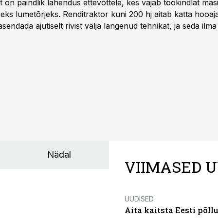
t
on paindlik lahendus ettevõttele, kes vajab töökindlat ma
iseks lumetõrjeks. Renditraktor kuni 200 hj aitab katta hooajal
asendada ajutiselt rivist välja langenud tehnikat, ja seda ilm
asinarent tagab vajaliku traktori ja lisavarustuse just siis,
line.
Nädal
VIIMASED U
UUDISED
Aita kaitsta Eesti põllu