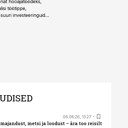
sinat hooajatöödeks,
isi töötippe,
a suuri investeeringuid
 kui töömaht on suurim
UDISED
06.08.26, 13:27
majandust, metsi ja loodust – ära too reisilt