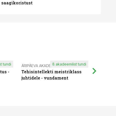
 saagikoristust
t tundi
8 akadeemilist tundi
ÄRIPÄEVA AKADEEMIA
IT KOOLIT
tus -
Tehisintellekti meistriklass
Muutuste
juhtidele - vundament
praktilis