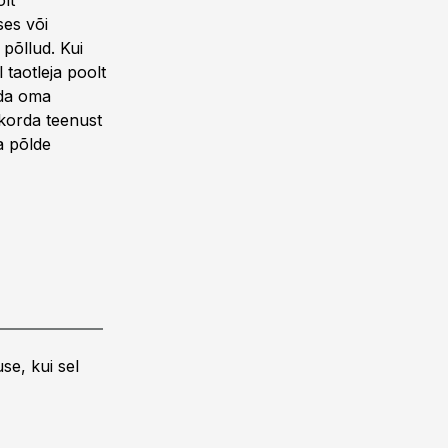
olt
ses või
d põllud. Kui
 taotleja poolt
ada oma
 korda teenust
a põlde
se, kui sel