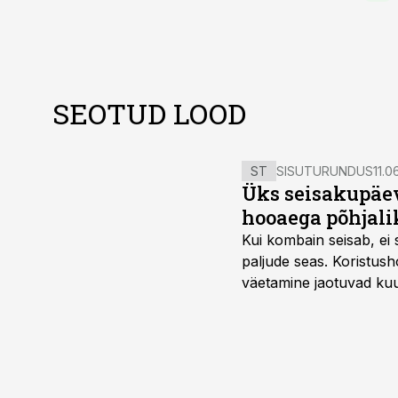
SEOTUD LOOD
ST
SISUTURUNDUS
11.0
Üks seisakupäev
hooaega põhjali
Kui kombain seisab, ei 
paljude seas. Koristusho
väetamine jaotuvad kuud
ajavahemiku jooksul – 