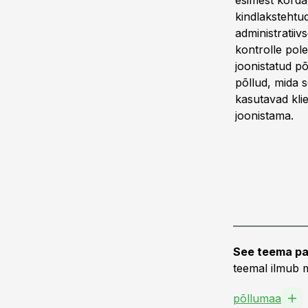
esimest korda 
kindlakstehtu
administratiivs
kontrolle pole
joonistatud p
põllud, mida s
kasutavad kli
joonistama.
See teema pa
teemal ilmub m
põllumaa