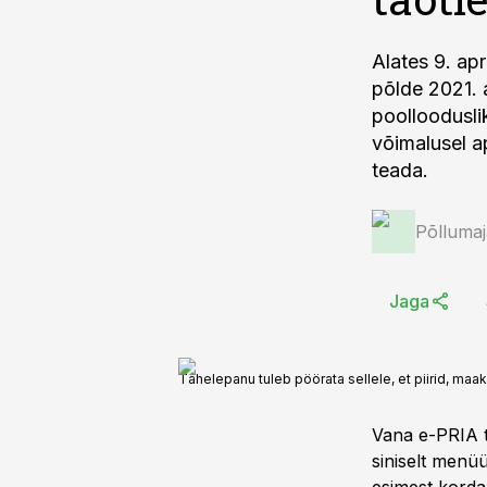
Alates 9. ap
põlde 2021. 
poolloodusli
võimalusel ap
teada.
Põlluma
Jaga
Tähelepanu tuleb pöörata sellele, et piirid, maak
Vana e-PRIA t
siniselt menüü