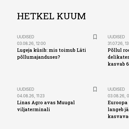
HETKEL KUUM
UUDISED
UUDISED
03.08.26, 12:00
31.07.26, 13
Lugeja küsib: mis toimub Läti
Põllul r
põllumajanduses?
delikates
kasvab 6
UUDISED
UUDISED
04.08.26, 11:23
03.08.26, 0
Linas Agro avas Muugal
Euroopa 
viljaterminali
langeb jä
kasvava