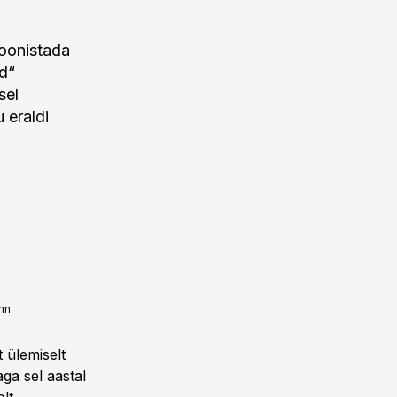
joonistada
ud“
sel
 eraldi
nn
t ülemiselt
ga sel aastal