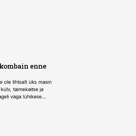
b kombain enne
i ole lihtsalt üks masin
külv, taimekaitse ja
ageli väga lühikese