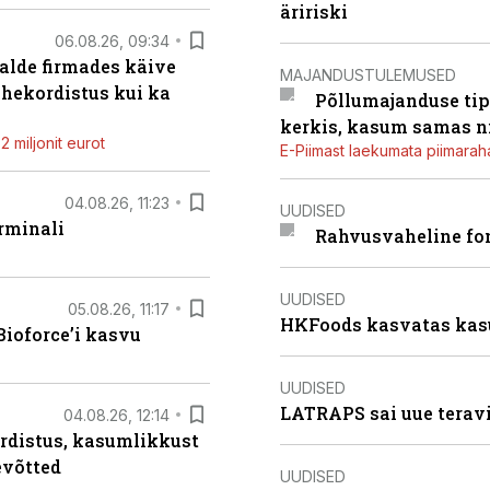
äririski
06.08.26, 09:34
alde firmades käive
MAJANDUSTULEMUSED
ahekordistus kui ka
Põllumajanduse tip
kerkis, kasum samas ni
 miljonit eurot
E-Piimast laekumata piimaraha
04.08.26, 11:23
UUDISED
rminali
Rahvusvaheline fon
UUDISED
05.08.26, 11:17
HKFoods kasvatas kas
ioforce’i kasvu
UUDISED
LATRAPS sai uue teravi
04.08.26, 12:14
rdistus, kasumlikkust
evõtted
UUDISED