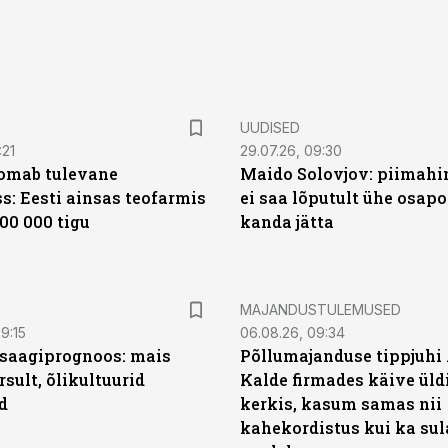
UUDISED
:21
29.07.26, 09:30
oomab tulevane
Maido Solovjov: piimahi
s: Eesti ainsas teofarmis
ei saa lõputult ühe osapo
00 000 tigu
kanda jätta
MAJANDUSTULEMUSED
9:15
06.08.26, 09:34
saagiprognoos: mais
Põllumajanduse tippjuhi
rsult, õlikultuurid
Kalde firmades käive üld
d
kerkis, kasum samas nii
kahekordistus kui ka sul