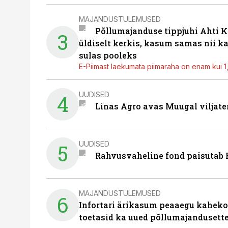
MAJANDUSTULEMUSED
Põllumajanduse tippjuhi Ahti K
3
üldiselt kerkis, kasum samas nii k
sulas pooleks
E-Piimast laekumata piimaraha on enam kui 1,2
UUDISED
4
Linas Agro avas Muugal viljate
UUDISED
5
Rahvusvaheline fond paisutab B
MAJANDUSTULEMUSED
6
Infortari ärikasum peaaegu kaheko
toetasid ka uued põllumajandusett