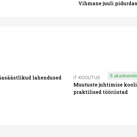
Vihmane juuli pidurdas
8 akadeemilis
iasäästlikud lahendused
IT KOOLITUS
Muutuste juhtimise kooli
praktilised tööriistad