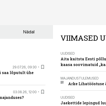
Nädal
VIIMASED U
UUDISED
Aita kaitsta Eesti põllu
kaasa soovimatuid „kaa
29.07.26, 09:30
 saa lõputult ühe
MAJANDUSTULEMUSED
Arke Lihatööstuse 
03.08.26, 12:00
umajanduses?
UUDISED
Jaekettide lepingud luub