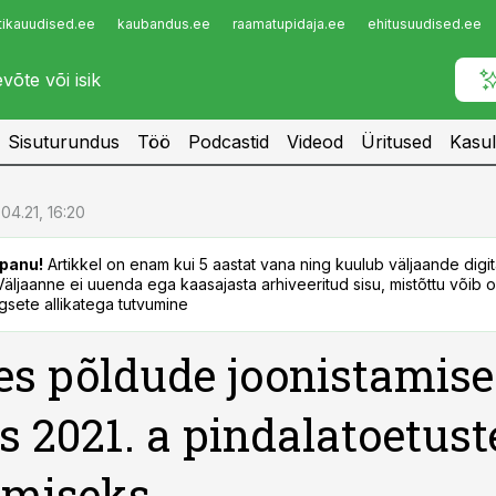
tikauudised.ee
kaubandus.ee
raamatupidaja.ee
ehitusuudised.ee
Infopank
Radar
Sisuturundus
Töö
Podcastid
Videod
Üritused
Kasul
.04.21, 16:20
panu!
Artikkel on enam kui 5 aastat vana ning kuulub väljaande digi
. Väljaanne ei uuenda ega kaasajasta arhiveeritud sisu, mistõttu võib ol
sete allikatega tutvumine
s põldude joonistamise
s 2021. a pindalatoetust
emiseks