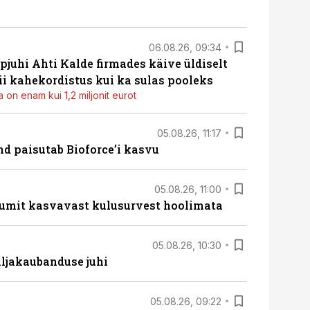
06.08.26, 09:34
pjuhi Ahti Kalde firmades käive üldiselt
i kahekordistus kui ka sulas pooleks
 on enam kui 1,2 miljonit eurot
05.08.26, 11:17
d paisutab Bioforce’i kasvu
05.08.26, 11:00
umit kasvavast kulusurvest hoolimata
05.08.26, 10:30
ljakaubanduse juhi
05.08.26, 09:22