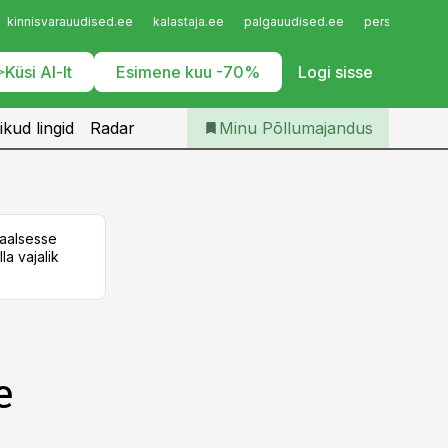
Iseteenindus
kinnisvarauudised.ee
kalastaja.ee
palgauudised.ee
personaliuudi
Telli Põllumajandus
Küsi AI-lt
Esimene kuu -70%
Logi sisse
ikud lingid
Radar
Minu Põllumajandus
taalsesse
la vajalik
e