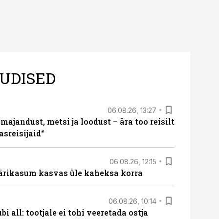
UDISED
06.08.26, 13:27
majandust, metsi ja loodust – ära too reisilt
sreisijaid“
06.08.26, 12:15
ärikasum kasvas üle kaheksa korra
06.08.26, 10:14
i all: tootjale ei tohi veeretada ostja