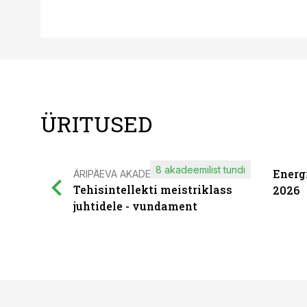
ÜRITUSED
8 akadeemilist tundi
Energ
ÄRIPÄEVA AKADEEMIA
Tehisintellekti meistriklass
2026
juhtidele - vundament