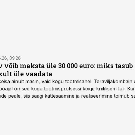
6.26, 09:28
 võib maksta üle 30 000 euro: miks tasu
kult üle vaadata
seisa ainult masin, vaid kogu tootmisahel.
Teraviljakombain e
oajal on see kogu tootmisprotsessi kõige kriitilisem lüli. Kui 
e peale, siis saagi kättesaamine ja realiseerimine toimub s
kõigest 2-4 nädalaga.