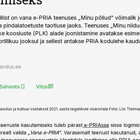
rillist on vana e-PRIA teenuses „Minu põllud“ võimalik 
a pindalatoetuste taotluse jaoks. Teenuses „Minu niid
ke koosluste (PLK) alade joonistamine avatakse esime
rillikuu jooksul ja sellest antakse PRIA kodulehe kaudu
jandus.ee
Salvesta
Vihja
asutus ja kultuur vastaksid 2021. aasta tegelikule olukorrale.
Foto:
Liis Treima
eenuste kasutamiseks tuleb pärast
e-PRIAsse
sisse logimis
realt valida „
Vana e-PRIA
“. Varasemalt teenust kasutanud, a