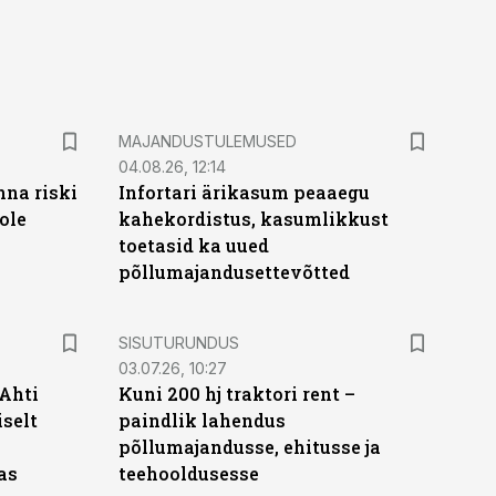
MAJANDUSTULEMUSED
04.08.26, 12:14
nna riski
Infortari ärikasum peaaegu
ole
kahekordistus, kasumlikkust
toetasid ka uued
põllumajandusettevõtted
ST
SISUTURUNDUS
03.07.26, 10:27
 Ahti
Kuni 200 hj traktori rent –
iselt
paindlik lahendus
põllumajandusse, ehitusse ja
as
teehooldusesse