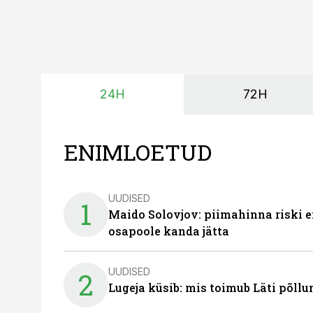
24H
72H
ENIMLOETUD
UUDISED
1
Maido Solovjov: piimahinna riski ei
osapoole kanda jätta
UUDISED
2
Lugeja küsib: mis toimub Läti põll