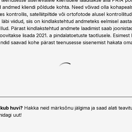
teenusesse sisenevatele klientidele laaditakse alla PRIA po
d andmed kliendi põldude kohta. Need võivad olla kohapeal
es kontrollis, satelliitpiltide või ortofotode alusel kontrollitu
 läbi viidud, siis on kindlakstehtud andmeteks eelmisel aastal
õllud. Pärast kindlakstehtud andmete laadimist saab joonist
oovitakse lisada 2021. a pindalatoetuste taotlusele. Esimest
endid saavad kohe pärast teenusesse sisenemist hakata om
kub huvi?
Hakka neid märksõnu jälgima ja saad alati teavitu
idagi uut!