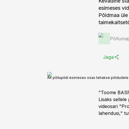
Kevadine star
esimeses vi
Põldmaa üle t
taimekaitset
Põlluma
Jaga
AK põllupildi esimeses osas tehakse põldudele e
"Toome BASFi 
Lisaks sellel
videosari "Pr
lahendusi," t