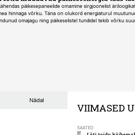
tähendas päikesepaneelide omamine sirgjoonelist äriloogikat:
 hea hinnaga võrku. Täna on olukord energiaturul muutunu
ndunud omajagu ning päikeselistel tundidel tekib võrku suu
ks või isegi negatiivseks. Seetõttu on akusalvestid muutuma
e jaoks üheks olulisemaks investeeringuks energialahendus
Nädal
VIIMASED U
SAATED
Läti toidu käibema