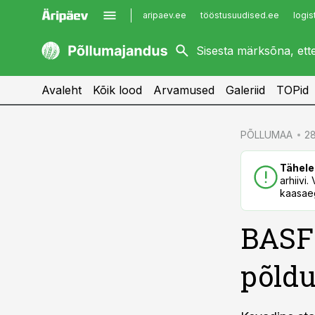
aripaev.ee
tööstusuudised.ee
logis
kaubandus.ee
imelineajalugu.ee
kinnisvarauudised.ee
imelineteadus.ee
Avaleht
Kõik lood
Arvamused
Galeriid
TOPid
cebook
PÕLLUMAA
28
Twitter)
Tähele
kedIn
arhiivi
kaasaeg
ail
BASF 
k
põldu