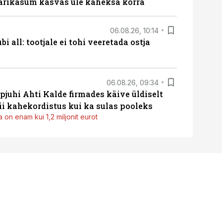
ärikasum kasvas üle kaheksa korra
06.08.26, 10:14
i all: tootjale ei tohi veeretada ostja
06.08.26, 09:34
pjuhi Ahti Kalde firmades käive üldiselt
i kahekordistus kui ka sulas pooleks
 on enam kui 1,2 miljonit eurot