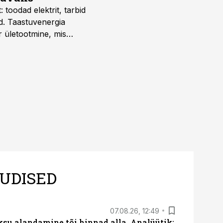
 toodad elektrit, tarbid
d. Taastuvenergia
r ületootmine, mis
s nii ehitus- kui ka
tes.
UDISED
07.08.26, 12:49
ksu alandamine tõi hinnad alla. Analüütik: