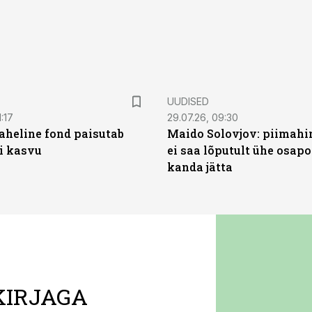
UUDISED
:17
29.07.26, 09:30
heline fond paisutab
Maido Solovjov: piimahi
’i kasvu
ei saa lõputult ühe osapo
kanda jätta
KIRJAGA