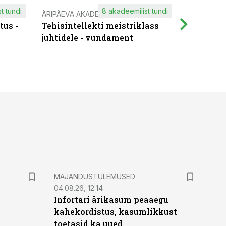
t tundi
8 akadeemilist tundi
ÄRIPÄEVA AKADEEMIA
IT KOOLIT
tus -
Tehisintellekti meistriklass
Muutuste
juhtidele - vundament
praktilis
MAJANDUSTULEMUSED
04.08.26, 12:14
Infortari ärikasum peaaegu
kahekordistus, kasumlikkust
toetasid ka uued