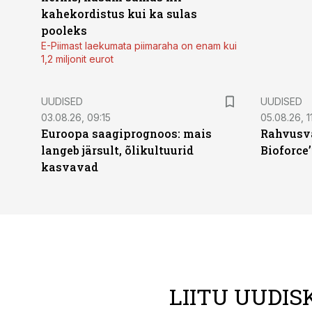
kahekordistus kui ka sulas
pooleks
E-Piimast laekumata piimaraha on enam kui
1,2 miljonit eurot
UUDISED
UUDISED
03.08.26, 09:15
05.08.26, 11
Euroopa saagiprognoos: mais
Rahvusva
langeb järsult, õlikultuurid
Bioforce
kasvavad
LIITU UUDIS