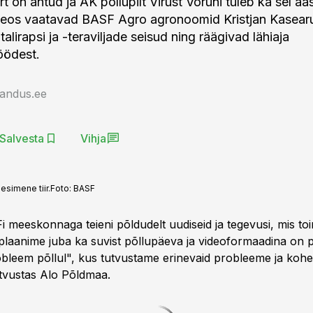
t on antud ja AK põllupilt Virust Võruni tuleb ka sel aa
deos vaatavad BASF Agro agronoomid Kristjan Kasearu
alirapsi ja -teraviljade seisud ning räägivad lähiaja
öödest.
jandus.ee
Salvesta
Vihja
simene tiir.
Foto:
BASF
meeskonnaga teieni põldudelt uudiseid ja tegevusi, mis t
e plaanime juba ka suvist põllupäeva ja videoformaadina on p
obleem põllul", kus tutvustame erinevaid probleeme ja kohe
utvustas Alo Põldmaa.