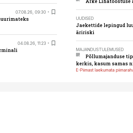
Arke Lihatööstuse 
07.08.26, 09:30
UUDISED
 suurimateks
Jaekettide lepingud luub
äririski
04.08.26, 11:23
MAJANDUSTULEMUSED
rminali
Põllumajanduse tip
kerkis, kasum samas ni
E-Piimast laekumata piimaraha