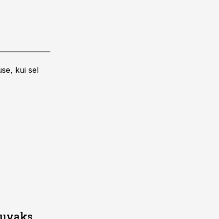
se, kui sel
suvaks