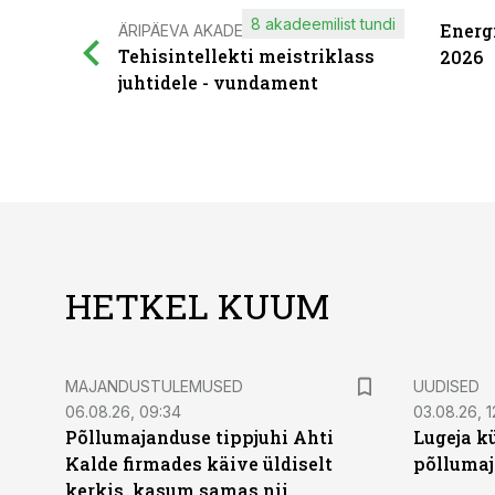
8 akadeemilist tundi
Energ
ÄRIPÄEVA AKADEEMIA
Tehisintellekti meistriklass
2026
juhtidele - vundament
HETKEL KUUM
MAJANDUSTULEMUSED
UUDISED
06.08.26, 09:34
03.08.26, 1
Põllumajanduse tippjuhi Ahti
Lugeja kü
Kalde firmades käive üldiselt
põllumaj
kerkis, kasum samas nii