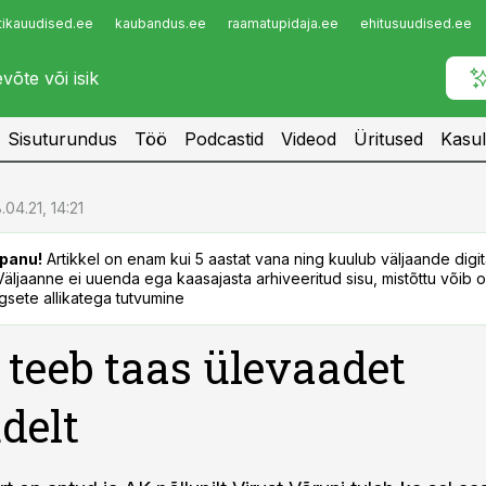
tikauudised.ee
kaubandus.ee
raamatupidaja.ee
ehitusuudised.ee
Infopank
Radar
Sisuturundus
Töö
Podcastid
Videod
Üritused
Kasul
.04.21, 14:21
panu!
Artikkel on enam kui 5 aastat vana ning kuulub väljaande digi
. Väljaanne ei uuenda ega kaasajasta arhiveeritud sisu, mistõttu võib ol
sete allikatega tutvumine
teeb taas ülevaadet
delt