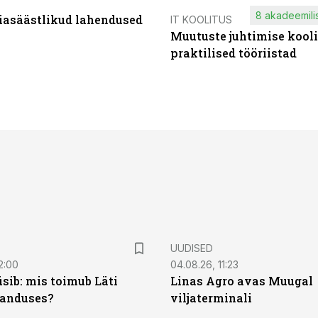
8 akadeemilis
iasäästlikud lahendused
IT KOOLITUS
Muutuste juhtimise kooli
praktilised tööriistad
UUDISED
2:00
04.08.26, 11:23
sib: mis toimub Läti
Linas Agro avas Muugal
anduses?
viljaterminali