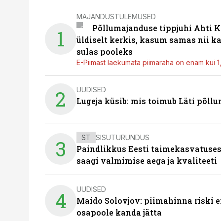
MAJANDUSTULEMUSED
Põllumajanduse tippjuhi Ahti K
1
üldiselt kerkis, kasum samas nii k
sulas pooleks
E-Piimast laekumata piimaraha on enam kui 1,2
UUDISED
2
Lugeja küsib: mis toimub Läti põll
ST
SISUTURUNDUS
3
Paindlikkus Eesti taimekasvatuses
saagi valmimise aega ja kvaliteeti
UUDISED
4
Maido Solovjov: piimahinna riski ei
osapoole kanda jätta