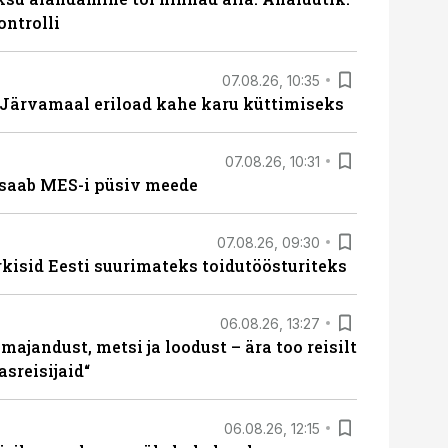
ontrolli
07.08.26, 10:35
ärvamaal eriload kahe karu küttimiseks
07.08.26, 10:31
saab MES-i püsiv meede
07.08.26, 09:30
rkisid Eesti suurimateks toidutöösturiteks
06.08.26, 13:27
majandust, metsi ja loodust – ära too reisilt
sreisijaid“
06.08.26, 12:15