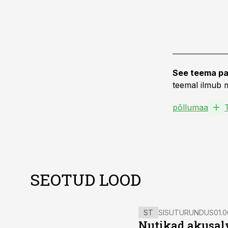
See teema pa
teemal ilmub m
põllumaa
SEOTUD LOOD
ST
SISUTURUNDUS
01.0
Nutikad akusal