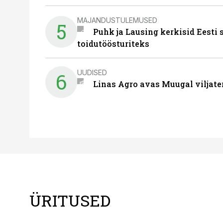
MAJANDUSTULEMUSED
5
Puhk ja Lausing kerkisid Eesti
toidutöösturiteks
UUDISED
6
Linas Agro avas Muugal viljate
ÜRITUSED