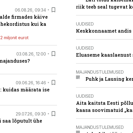
riik teeb seal tugevat k
06.08.26, 09:34
alde firmades käive
ahekordistus kui ka
UUDISED
Keskkonnaamet andis J
 miljonit eurot
UUDISED
03.08.26, 12:00
Eluaseme kaaslaenust 
umajanduses?
MAJANDUSTULEMUSED
Puhk ja Lausing ke
09.06.26, 16:46
: kuidas määrata ise
UUDISED
Aita kaitsta Eesti põllu
kaasa soovimatuid „kaa
29.07.26, 09:30
 saa lõputult ühe
MAJANDUSTULEMUSED