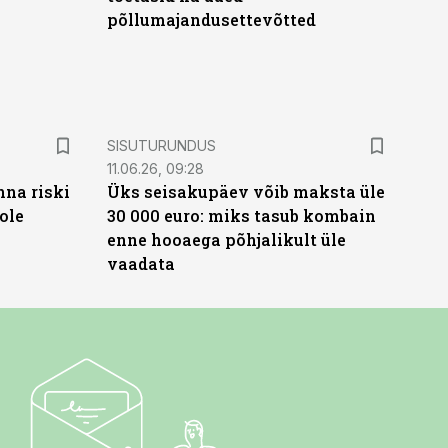
põllumajandusettevõtted
ST
SISUTURUNDUS
11.06.26, 09:28
nna riski
Üks seisakupäev võib maksta üle
ole
30 000 euro: miks tasub kombain
enne hooaega põhjalikult üle
vaadata