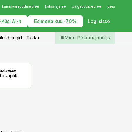
Iseteenindus
kinnisvarauudised.ee
kalastaja.ee
palgauudised.ee
personaliuudi
Telli Põllumajandus
Küsi AI-lt
Esimene kuu -70%
Logi sisse
ikud lingid
Radar
Minu Põllumajandus
taalsesse
la vajalik