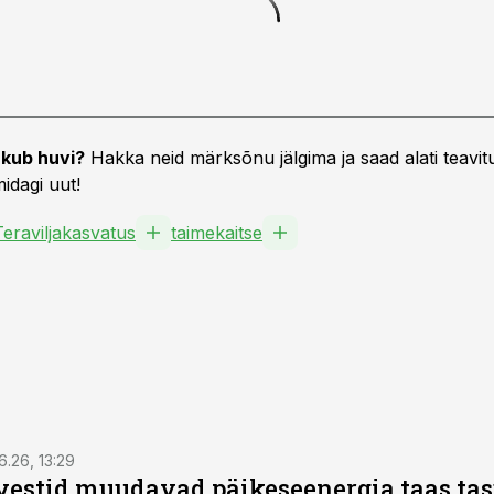
kub huvi?
Hakka neid märksõnu jälgima ja saad alati teavitu
idagi uut!
Teraviljakasvatus
taimekaitse
6.26, 13:29
vestid muudavad päikeseenergia taas ta