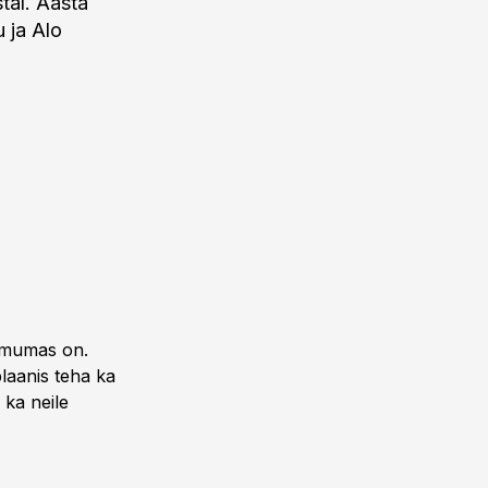
stal. Aasta
 ja Alo
oimumas on.
laanis teha ka
 ka neile