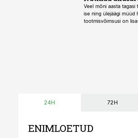
Veel mõni aasta tagasi 
ise ning ülejäägi müüd
tootmisvõimsusi on lisa
surub börsihinna madala
põllumajandusettevõtet
24H
72H
ENIMLOETUD