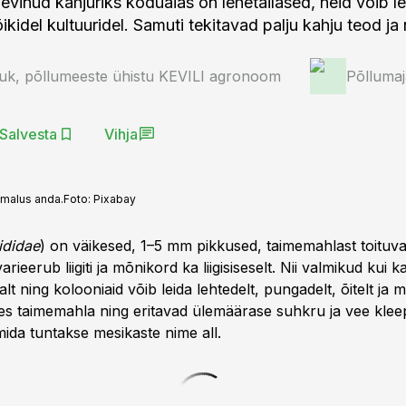
vinud kahjuriks koduaias on lehetäilased, neid võib le
kõikidel kultuuridel. Samuti tekitavad palju kahju teod ja 
uk, põllumeeste ühistu KEVILI agronoom
Põlluma
Salvesta
Vihja
imalus anda.
Foto:
Pixabay
ididae
) on väikesed, 1–5 mm pikkused, taimemahlast toituv
rieerub liigiti ja mõnikord ka liigisiseselt. Nii valmikud kui 
alt ning kolooniaid võib leida lehtedelt, pungadelt, õitelt ja m
s taimemahla ning eritavad ülemäärase suhkru ja vee klee
mida tuntakse mesikaste nime all.