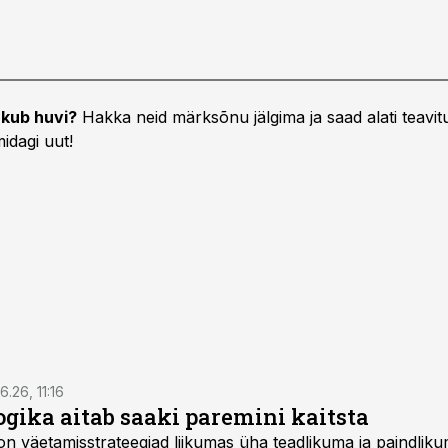
kub huvi?
Hakka neid märksõnu jälgima ja saad alati teavitu
idagi uut!
6.26, 11:16
gika aitab saaki paremini kaitsta
on väetamisstrateegiad liikumas üha teadlikuma ja paindlik