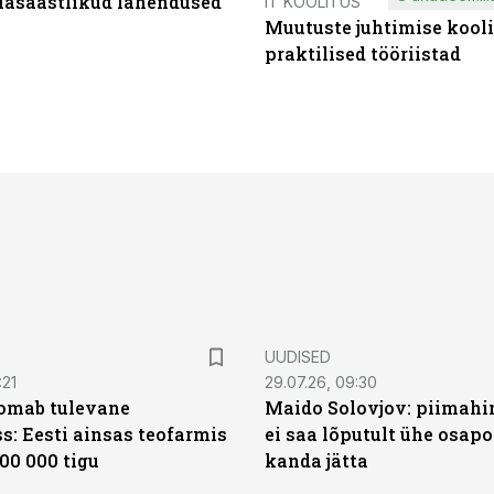
iasäästlikud lahendused
IT KOOLITUS
Muutuste juhtimise kooli
praktilised tööriistad
UUDISED
:21
29.07.26, 09:30
oomab tulevane
Maido Solovjov: piimahi
s: Eesti ainsas teofarmis
ei saa lõputult ühe osapo
00 000 tigu
kanda jätta