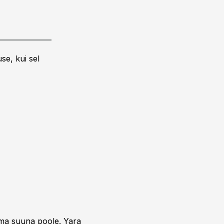
se, kui sel
uma suuna poole. Yara