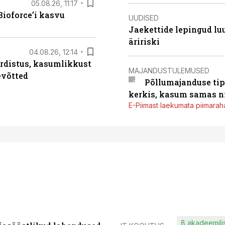
05.08.26, 11:17
ioforce’i kasvu
UUDISED
Jaekettide lepingud luub
äririski
04.08.26, 12:14
rdistus, kasumlikkust
MAJANDUSTULEMUSED
evõtted
Põllumajanduse tip
kerkis, kasum samas ni
E-Piimast laekumata piimaraha
8 akadeemilis