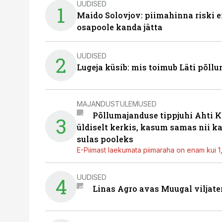
UUDISED
1
Maido Solovjov: piimahinna riski ei
osapoole kanda jätta
UUDISED
2
Lugeja küsib: mis toimub Läti põll
MAJANDUSTULEMUSED
Põllumajanduse tippjuhi Ahti K
3
üldiselt kerkis, kasum samas nii k
sulas pooleks
E-Piimast laekumata piimaraha on enam kui 1,2
UUDISED
4
Linas Agro avas Muugal viljate