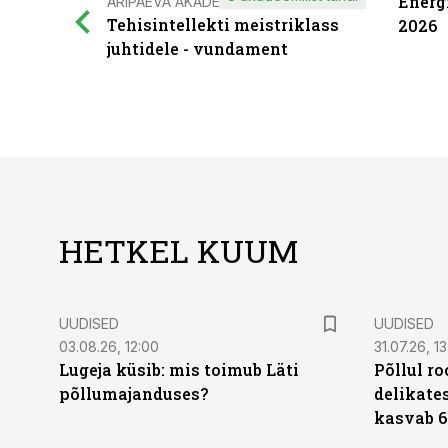
Energ
ÄRIPÄEVA AKADEEMIA
Tehisintellekti meistriklass
2026
juhtidele - vundament
HETKEL KUUM
UUDISED
UUDISED
03.08.26, 12:00
31.07.26, 13
Lugeja küsib: mis toimub Läti
Põllul r
põllumajanduses?
delikates
kasvab 6