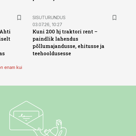
ST
SISUTURUNDUS
03.07.26, 10:27
 Ahti
Kuni 200 hj traktori rent –
iselt
paindlik lahendus
põllumajandusse, ehitusse ja
as
teehooldusesse
on enam kui