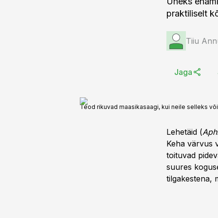
Üheks enamle
praktiliselt 
Tiiu Ann
Jaga
Teod rikuvad maasikasaagi, kui neile selleks võ
Lehetäid (
Aph
Keha värvus va
toituvad pidev
suures koguse
tilgakestena, 