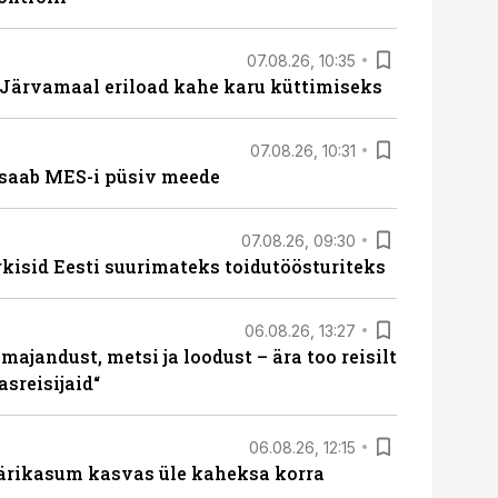
07.08.26, 10:35
ärvamaal eriload kahe karu küttimiseks
07.08.26, 10:31
saab MES-i püsiv meede
07.08.26, 09:30
rkisid Eesti suurimateks toidutöösturiteks
06.08.26, 13:27
majandust, metsi ja loodust – ära too reisilt
sreisijaid“
06.08.26, 12:15
ärikasum kasvas üle kaheksa korra