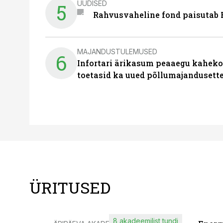
UUDISED
5
Rahvusvaheline fond paisutab B
MAJANDUSTULEMUSED
6
Infortari ärikasum peaaegu kaheko
toetasid ka uued põllumajandusett
ÜRITUSED
8 akadeemilist tundi