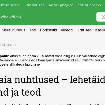
tikauudised.ee
kaubandus.ee
raamatupidaja.ee
ehitusuudised.ee
Infopank
Radar
Sisuturundus
Töö
Podcastid
Videod
Üritused
Kasul
5.21, 09:30
panu!
Artikkel on enam kui 5 aastat vana ning kuulub väljaande digi
. Väljaanne ei uuenda ega kaasajasta arhiveeritud sisu, mistõttu võib ol
sete allikatega tutvumine
ia nuhtlused – lehetäid
ad ja teod