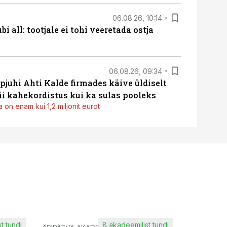
06.08.26, 10:14
i all: tootjale ei tohi veeretada ostja
06.08.26, 09:34
pjuhi Ahti Kalde firmades käive üldiselt
i kahekordistus kui ka sulas pooleks
 on enam kui 1,2 miljonit eurot
t tundi
8 akadeemilist tundi