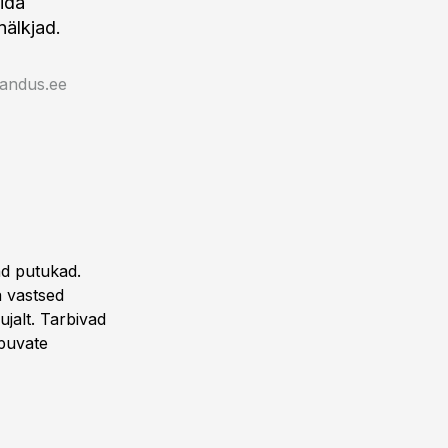
ida
nälkjad.
jandus.ee
ad putukad.
ka vastsed
ujalt. Tarbivad
puvate