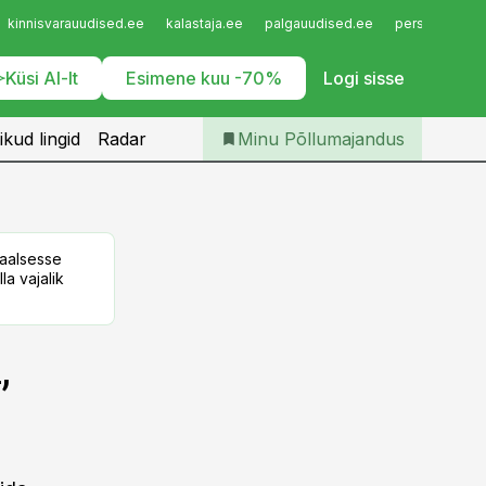
Iseteenindus
kinnisvarauudised.ee
kalastaja.ee
palgauudised.ee
personaliuudi
Telli Põllumajandus
Küsi AI-lt
Esimene kuu -70%
Logi sisse
ikud lingid
Radar
Minu Põllumajandus
taalsesse
la vajalik
,