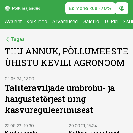
Esimene kuu -70%
Avaleht
Kõik lood
Arvamused
Galeriid
TOPid
Sisu
Tagasi
TIIU ANNUK, PÕLLUMEESTE
ÜHISTU KEVILI AGRONOOM
03.05.24, 12:00
Taliteraviljade umbrohu- ja
haigustetõrjest ning
kasvureguleerimisest
23.08.22, 10:30
20.09.21, 15:34
Kuidas hoida
Nälkjad kahjustavad