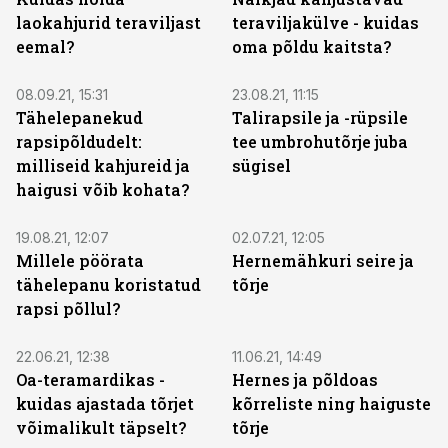
laokahjurid teraviljast
teraviljakülve - kuidas
eemal?
oma põldu kaitsta?
08.09.21, 15:31
23.08.21, 11:15
Tähelepanekud
Talirapsile ja -rüpsile
rapsipõldudelt:
tee umbrohutõrje juba
milliseid kahjureid ja
sügisel
haigusi võib kohata?
19.08.21, 12:07
02.07.21, 12:05
Millele pöörata
Hernemähkuri seire ja
tähelepanu koristatud
tõrje
rapsi põllul?
22.06.21, 12:38
11.06.21, 14:49
Oa-teramardikas -
Hernes ja põldoas
kuidas ajastada tõrjet
kõrreliste ning haiguste
võimalikult täpselt?
tõrje