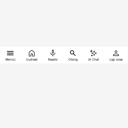
Menüü
Uudised
Raadio
Otsing
AI Chat
Logi sisse
Vana-Lõuna 39/1, 19094 Tallinn
(+372) 667 0111
pollumajandus@pollumajandus.ee
Telli
Reklaam
Firmast