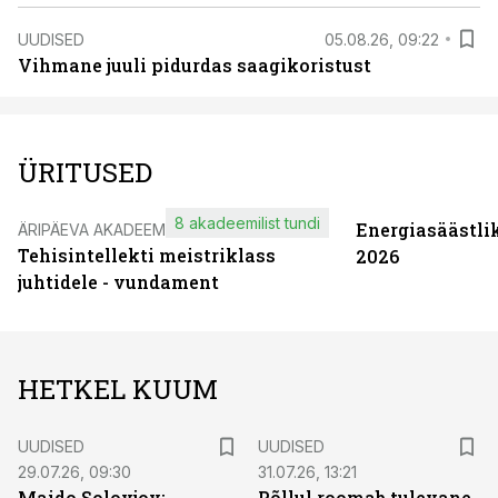
UUDISED
05.08.26, 09:22
Vihmane juuli pidurdas saagikoristust
ÜRITUSED
8 akadeemilist tundi
Energiasäästli
ÄRIPÄEVA AKADEEMIA
Tehisintellekti meistriklass
2026
juhtidele - vundament
HETKEL KUUM
UUDISED
UUDISED
29.07.26, 09:30
31.07.26, 13:21
Maido Solovjov:
Põllul roomab tulevane