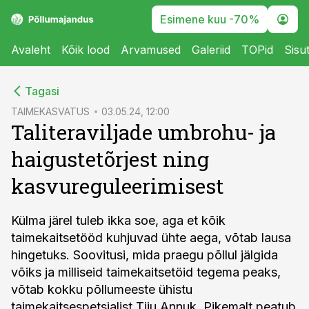
Esimene kuu -70%
Avaleht
Kõik lood
Arvamused
Galeriid
TOPid
Sisu
cebook
Tagasi
Twitter)
TAIMEKASVATUS
03.05.24, 12:00
Taliteraviljade umbrohu- ja
kedIn
haigustetõrjest ning
ail
kasvureguleerimisest
k
Külma järel tuleb ikka soe, aga et kõik
taimekaitsetööd kuhjuvad ühte aega, võtab lausa
hingetuks. Soovitusi, mida praegu põllul jälgida
võiks ja milliseid taimekaitsetöid tegema peaks,
võtab kokku põllumeeste ühistu
taimekaitsespetsialist Tiiu Annuk. Pikemalt peatub