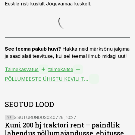
Eestile risti kuskilt Jõgevamaa keskelt.
See teema pakub huvi?
Hakka neid märksõnu jälgima
ja saad alati teavituse, kui sel teemal ilmub midagi uut!
Taimekasvatus
taimekaitse
PÕLLUMEESTE ÜHISTU KEVILI TuÜ
SEOTUD LOOD
SISUTURUNDUS
03.07.26, 10:27
ST
Kuni 200 hj traktori rent – paindlik
lahendus põllumajandusse, ehitusse