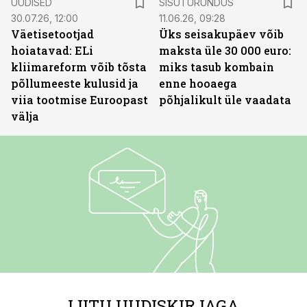
UUDISED
SISUTURUNDUS
30.07.26, 12:00
11.06.26, 09:28
Väetisetootjad
Üks seisakupäev võib
hoiatavad: ELi
maksta üle 30 000 euro:
kliimareform võib tõsta
miks tasub kombain
põllumeeste kulusid ja
enne hooaega
viia tootmise Euroopast
põhjalikult üle vaadata
välja
LIITU UUDISKIRJAGA