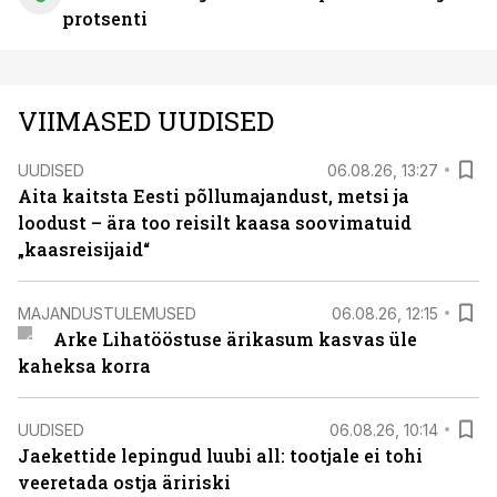
protsenti
VIIMASED UUDISED
UUDISED
06.08.26, 13:27
Aita kaitsta Eesti põllumajandust, metsi ja
loodust – ära too reisilt kaasa soovimatuid
„kaasreisijaid“
MAJANDUSTULEMUSED
06.08.26, 12:15
Arke Lihatööstuse ärikasum kasvas üle
kaheksa korra
UUDISED
06.08.26, 10:14
Jaekettide lepingud luubi all: tootjale ei tohi
veeretada ostja äririski