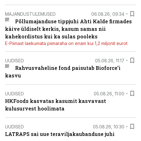
MAJANDUSTULEMUSED
06.08.26, 09:34
Põllumajanduse tippjuhi Ahti Kalde firmades
käive üldiselt kerkis, kasum samas nii
kahekordistus kui ka sulas pooleks
E-Piimast laekumata piimaraha on enam kui 1,2 miljonit eurot
UUDISED
05.08.26, 11:17
Rahvusvaheline fond paisutab Bioforce’i
kasvu
UUDISED
05.08.26, 11:00
HKFoods kasvatas kasumit kasvavast
kulusurvest hoolimata
UUDISED
05.08.26, 10:30
LATRAPS sai uue teraviljakaubanduse juhi