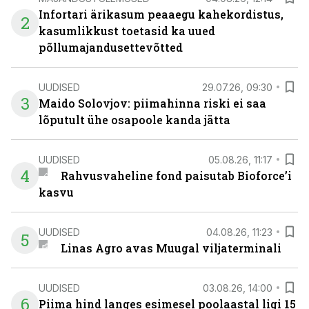
Infortari ärikasum peaaegu kahekordistus,
2
kasumlikkust toetasid ka uued
põllumajandusettevõtted
UUDISED
29.07.26, 09:30
3
Maido Solovjov: piimahinna riski ei saa
lõputult ühe osapoole kanda jätta
UUDISED
05.08.26, 11:17
4
Rahvusvaheline fond paisutab Bioforce’i
kasvu
UUDISED
04.08.26, 11:23
5
Linas Agro avas Muugal viljaterminali
UUDISED
03.08.26, 14:00
6
Piima hind langes esimesel poolaastal ligi 15