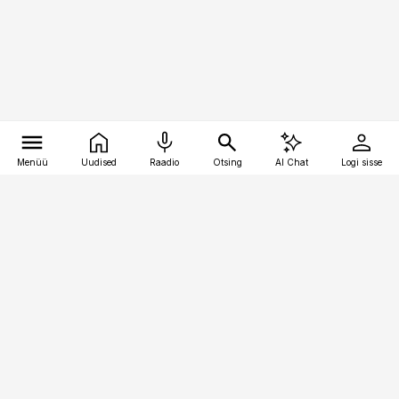
Menüü
Uudised
Raadio
Otsing
AI Chat
Logi sisse
Vana-Lõuna 39/1, 19094 Tallinn
(+372) 667 0111
pollumajandus@pollumajandus.ee
Telli
Reklaam
Firmast