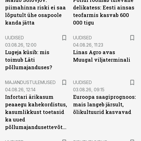
piimahinna riski ei saa
delikatess: Eesti ainsas
lõputult ühe osapoole
teofarmis kasvab 600
kanda jätta
000 tigu
UUDISED
UUDISED
03.08.26, 12:00
04.08.26, 11:23
Lugeja küsib: mis
Linas Agro avas
toimub Läti
Muugal viljaterminali
põllumajanduses?
MAJANDUSTULEMUSED
UUDISED
04.08.26, 12:14
03.08.26, 09:15
Infortari ärikasum
Euroopa saagiprognoos:
peaaegu kahekordistus,
mais langeb järsult,
kasumlikkust toetasid
õlikultuurid kasvavad
ka uued
põllumajandusettevõtted
ST