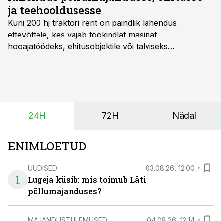
ja teehooldusesse
Kuni 200 hj traktori rent
on paindlik lahendus
ettevõttele, kes vajab töökindlat masinat
hooajatöödeks, ehitusobjektile või talviseks
lumetõrjeks. Renditraktor kuni 200 hj aitab katta
hooajalisi töötippe, ootamatuid lisatöid või asendada
ajutiselt rivist välja langenud tehnikat, ja seda ilma suuri
investeeringuid tegemata. Baltic Agro masinarent tagab
vajaliku traktori ja lisavarustuse just siis, kui töömaht
24H
72H
Nädal
on suurim ning iga töötund on oluline.
ENIMLOETUD
UUDISED
03.08.26, 12:00
1
Lugeja küsib: mis toimub Läti
põllumajanduses?
MAJANDUSTULEMUSED
04.08.26, 12:14