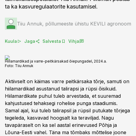
ta ka kasvuregulaatorite kasutamisel.
Tiiu Annuk, põllumeeste ühistu KEVILI agronoom
Kuula
Jaga
Salvesta
Vihja
Hiilamardikad ja varre-peitkärsakad õiepungadel, 2024.a.
Foto:
Tiiu Annuk
Aktiivselt on käimas varre peitkärsaka tõrje, samuti on
hiilamardikad asustanud talirapsi ja rüpsi õisikuid.
Hiilamardikate puhul tuleb arvestada, et suuremad
kahjustused tehaksegi rohelise punga staadiumis.
Samal ajal, kui tuleb talirapsil ja rüpsil putukate tõrjega
tegeleda, kasvavad hoogsalt ka teraviljad. Nagu
tavapäraselt on ka sel aastal erinevused Põhja ja
Lõuna-Eesti vahel. Täna ma tõmbaks mõttelise joone