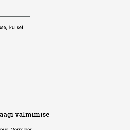
se, kui sel
saagi valmimise
unud. Võrreldes