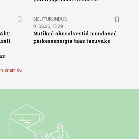
ST
SISUTURUNDUS
01.06.26, 13:29
 Ahti
Nutikad akusalvestid muudavad
iselt
päikeseenergia taas tasuvaks
as
on enam kui