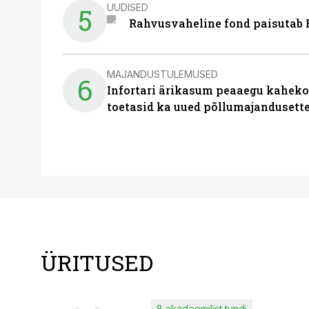
UUDISED
5
Rahvusvaheline fond paisutab B
MAJANDUSTULEMUSED
6
Infortari ärikasum peaaegu kaheko
toetasid ka uued põllumajandusett
ÜRITUSED
8 akadeemilist tundi