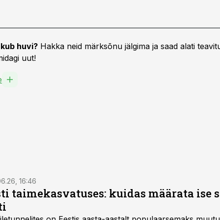
kub huvi?
Hakka neid märksõnu jälgima ja saad alati teavitu
idagi uut!
e
6.26, 16:46
ti taimekasvatuses: kuidas määrata ise 
ti
letunnelites on Eestis aasta-aastalt populaarsemaks muut