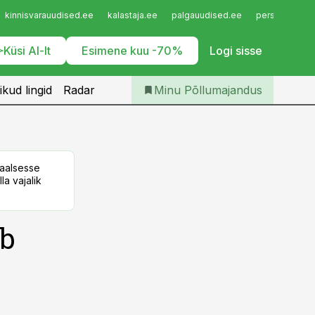
Iseteenindus
kinnisvarauudised.ee
kalastaja.ee
palgauudised.ee
personaliuudi
Telli Põllumajandus
Küsi AI-lt
Esimene kuu -70%
Logi sisse
ikud lingid
Radar
Minu Põllumajandus
taalsesse
la vajalik
ib