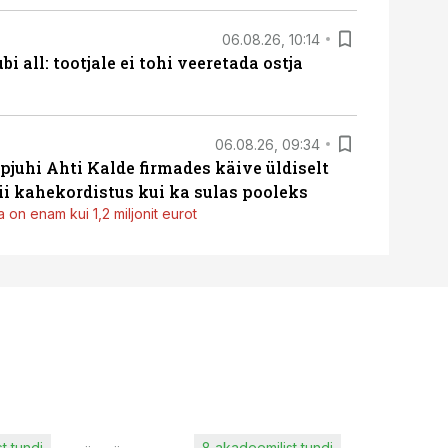
06.08.26, 10:14
i all: tootjale ei tohi veeretada ostja
06.08.26, 09:34
pjuhi Ahti Kalde firmades käive üldiselt
i kahekordistus kui ka sulas pooleks
 on enam kui 1,2 miljonit eurot
t tundi
8 akadeemilist tundi