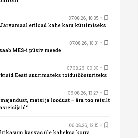
ontrolli
07.08.26, 10:35
ärvamaal eriload kahe karu küttimiseks
07.08.26, 10:31
saab MES-i püsiv meede
07.08.26, 09:30
rkisid Eesti suurimateks toidutöösturiteks
06.08.26, 13:27
majandust, metsi ja loodust – ära too reisilt
sreisijaid“
06.08.26, 12:15
ärikasum kasvas üle kaheksa korra