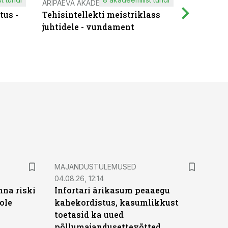
ÄRIPÄEVA AKADEEMIA
IT KOOLIT
tus -
Tehisintellekti meistriklass
Muutuste
juhtidele - vundament
praktilis
MAJANDUSTULEMUSED
04.08.26, 12:14
nna riski
Infortari ärikasum peaaegu
ole
kahekordistus, kasumlikkust
toetasid ka uued
põllumajandusettevõtted