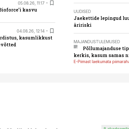
05.08.26, 11:17
ioforce’i kasvu
UUDISED
Jaekettide lepingud luub
äririski
04.08.26, 12:14
rdistus, kasumlikkust
MAJANDUSTULEMUSED
evõtted
Põllumajanduse tip
kerkis, kasum samas ni
E-Piimast laekumata piimaraha
8 akadeemilis