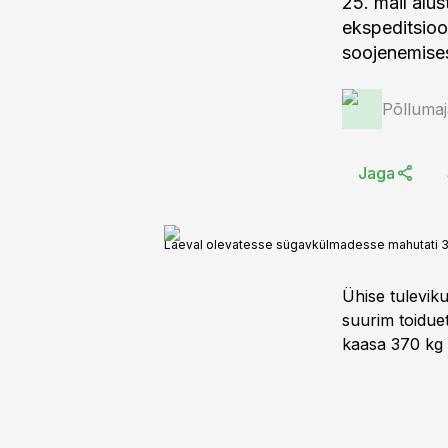
25. mail alus
ekspeditsioo
soojenemises
Põlluma
Jaga
Laeval olevatesse sügavkülmadesse mahutati 37
Ühise tuleviku
suurim toidue
kaasa 370 kg 