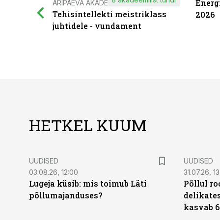
Energ
ÄRIPÄEVA AKADEEMIA
Tehisintellekti meistriklass
2026
juhtidele - vundament
HETKEL KUUM
UUDISED
UUDISED
03.08.26, 12:00
31.07.26, 13
Lugeja küsib: mis toimub Läti
Põllul r
põllumajanduses?
delikates
kasvab 6