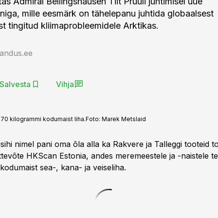
tas Admiral Bellingshausen Tiit Pruuli juhtimisel uue
niga, mille eesmärk on tähelepanu juhtida globaalsest
t tingitud kliimaprobleemidele Arktikas.
jandus.ee
Salvesta
Vihja
0 kilogrammi kodumaist liha.
Foto:
Marek Metslaid
sihi nimel pani oma õla alla ka Rakvere ja Talleggi tooteid t
ttevõte HKScan Estonia, andes meremeestele ja -naistele t
kodumaist sea-, kana- ja veiseliha.