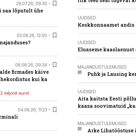
riik teeb seal tugevat k
29.07.26, 09:30
 saa lõputult ühe
UUDISED
Keskkonnaamet andis J
03.08.26, 12:00
umajanduses?
UUDISED
Eluaseme kaaslaenust 
06.08.26, 09:34
MAJANDUSTULEMUSED
alde firmades käive
Puhk ja Lausing ke
ahekordistus kui ka
UUDISED
 miljonit eurot
Aita kaitsta Eesti põllu
kaasa soovimatuid „kaa
04.08.26, 11:23
rminali
MAJANDUSTULEMUSED
Arke Lihatööstuse 