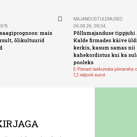
MAJANDUSTULEMUSED
9:15
06.08.26, 09:34
saagiprognoos: mais
Põllumajanduse tippjuhi
rsult, õlikultuurid
Kalde firmades käive üld
d
kerkis, kasum samas nii
kahekordistus kui ka sul
pooleks
E-Piimast laekumata piimaraha 
1,2 miljonit eurot
KIRJAGA