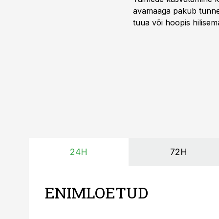
avamaaga pakub tunnel
tuua või hoopis hilisem
kõrgemat hinda.
24H
72H
ENIMLOETUD