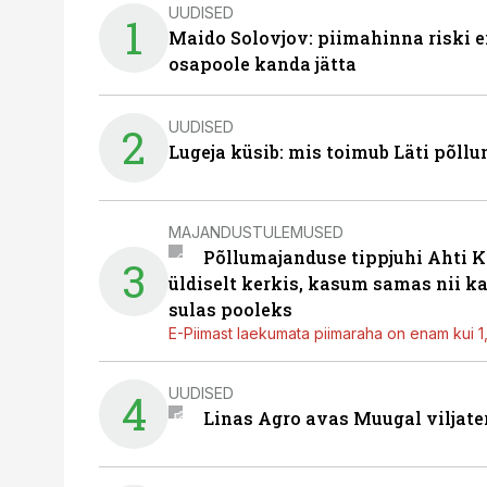
UUDISED
1
Maido Solovjov: piimahinna riski ei
osapoole kanda jätta
UUDISED
2
Lugeja küsib: mis toimub Läti põll
MAJANDUSTULEMUSED
Põllumajanduse tippjuhi Ahti K
3
üldiselt kerkis, kasum samas nii k
sulas pooleks
E-Piimast laekumata piimaraha on enam kui 1,2
UUDISED
4
Linas Agro avas Muugal viljate