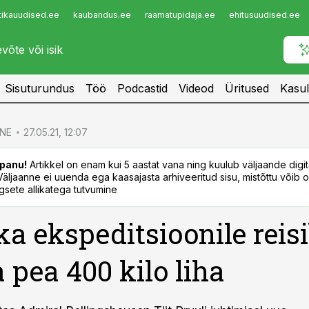
tikauudised.ee
kaubandus.ee
raamatupidaja.ee
ehitusuudised.ee
Infopank
Radar
Sisuturundus
Töö
Podcastid
Videod
Üritused
Kasul
NE
27.05.21, 12:07
panu!
Artikkel on enam kui 5 aastat vana ning kuulub väljaande digi
. Väljaanne ei uuenda ega kaasajasta arhiveeritud sisu, mistõttu võib ol
sete allikatega tutvumine
ka ekspeditsioonile reis
 pea 400 kilo liha