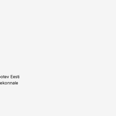
ootev Eesti
eekonnale