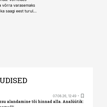
la võrra varasemaks
ka saagi eest turul
UDISED
07.08.26, 12:49
ksu alandamine tõi hinnad alla. Analüütik: