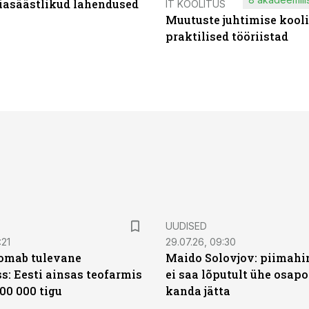
iasäästlikud lahendused
IT KOOLITUS
Muutuste juhtimise kooli
praktilised tööriistad
UUDISED
:21
29.07.26, 09:30
oomab tulevane
Maido Solovjov: piimahi
s: Eesti ainsas teofarmis
ei saa lõputult ühe osapo
00 000 tigu
kanda jätta