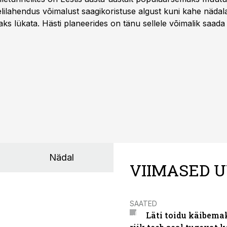
ilahendus võimalust saagikoristuse algust kuni kahe näda
aks lükata. Hästi planeerides on tänu sellele võimalik saada 
Nädal
VIIMASED U
SAATED
Läti toidu käibema