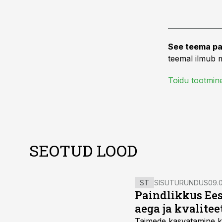
See teema pa
teemal ilmub m
Toidu tootmin
SEOTUD LOOD
ST
SISUTURUNDUS
09.0
Paindlikkus Ees
aega ja kvalitee
Taimede kasvatamine ki