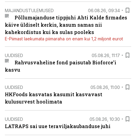
MAJANDUSTULEMUSED
06.08.26, 09:34
Põllumajanduse tippjuhi Ahti Kalde firmades
käive üldiselt kerkis, kasum samas nii
kahekordistus kui ka sulas pooleks
E-Piimast laekumata piimaraha on enam kui 1,2 miljonit eurot
UUDISED
05.08.26, 11:17
Rahvusvaheline fond paisutab Bioforce’i
kasvu
UUDISED
05.08.26, 11:00
HKFoods kasvatas kasumit kasvavast
kulusurvest hoolimata
UUDISED
05.08.26, 10:30
LATRAPS sai uue teraviljakaubanduse juhi