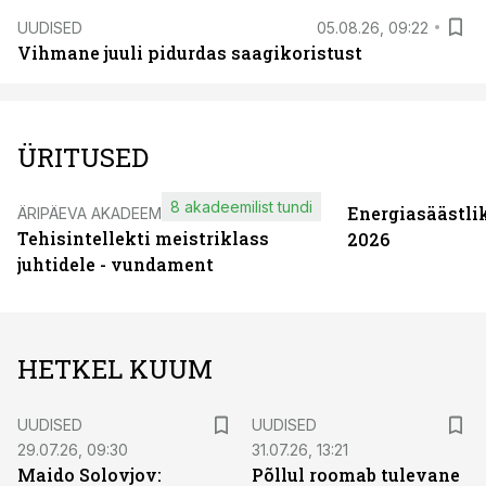
UUDISED
05.08.26, 09:22
Vihmane juuli pidurdas saagikoristust
ÜRITUSED
8 akadeemilist tundi
Energiasäästli
ÄRIPÄEVA AKADEEMIA
Tehisintellekti meistriklass
2026
juhtidele - vundament
HETKEL KUUM
UUDISED
UUDISED
29.07.26, 09:30
31.07.26, 13:21
Maido Solovjov:
Põllul roomab tulevane