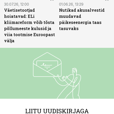
30.07.26, 12:00
01.06.26, 13:29
Väetisetootjad
Nutikad akusalvestid
hoiatavad: ELi
muudavad
kliimareform võib tõsta
päikeseenergia taas
põllumeeste kulusid ja
tasuvaks
viia tootmise Euroopast
välja
LIITU UUDISKIRJAGA