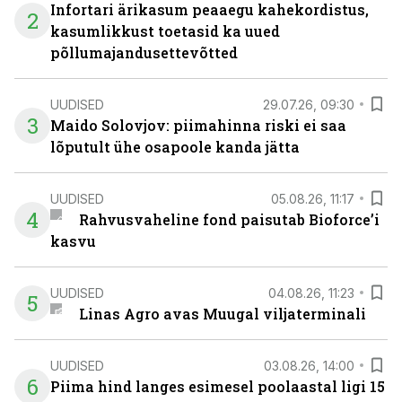
Infortari ärikasum peaaegu kahekordistus,
2
kasumlikkust toetasid ka uued
põllumajandusettevõtted
UUDISED
29.07.26, 09:30
3
Maido Solovjov: piimahinna riski ei saa
lõputult ühe osapoole kanda jätta
UUDISED
05.08.26, 11:17
4
Rahvusvaheline fond paisutab Bioforce’i
kasvu
UUDISED
04.08.26, 11:23
5
Linas Agro avas Muugal viljaterminali
UUDISED
03.08.26, 14:00
6
Piima hind langes esimesel poolaastal ligi 15