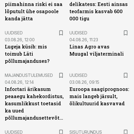
piimahinna riski ei saa
delikatess: Eesti ainsas
lõputult ühe osapoole
teofarmis kasvab 600
kanda jätta
000 tigu
UUDISED
UUDISED
03.08.26, 12:00
04.08.26, 11:23
Lugeja küsib: mis
Linas Agro avas
toimub Läti
Muugal viljaterminali
põllumajanduses?
MAJANDUSTULEMUSED
UUDISED
04.08.26, 12:14
03.08.26, 09:15
Infortari ärikasum
Euroopa saagiprognoos:
peaaegu kahekordistus,
mais langeb järsult,
kasumlikkust toetasid
õlikultuurid kasvavad
ka uued
põllumajandusettevõtted
ST
UUDISED
SISUTURUNDUS