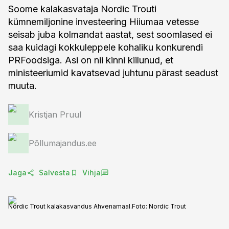
Soome kalakasvataja Nordic Trouti
kümnemiljonine investeering Hiiumaa vetesse
seisab juba kolmandat aastat, sest soomlased ei
saa kuidagi kokkuleppele kohaliku konkurendi
PRFoodsiga. Asi on nii kinni kiilunud, et
ministeeriumid kavatsevad juhtunu pärast seadust
muuta.
Kristjan Pruul
Põllumajandus.ee
Jaga
Salvesta
Vihja
Nordic Trout kalakasvandus Ahvenamaal.
Foto:
Nordic Trout