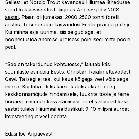
Sellest, et Nordic Trout kavandab Hiiumaa lähedusse
suurt kalakasvandust,
kirjutas Äripäev juba 2018.
aastal
. Plaan oli jumekas: 2000-2500 tonni forelli
aastas. Teisi nii suuri kasvandusi Eestis praegu polegi.
Kui minna asja uurima, siis selgub aga, et
hoonestusloa andmise protsess pole isegi mitte poole
peal.
“See on takerdunud kohtutesse,” laiutab käsi
soomlaste esindaja Eestis, Christian Rajalin ettevõttest
Cawi. Ta isegi ei tea, kui kaua kõigega veel võib aega
minna. Kui luba oleks käes, kuluks üks hooaeg
keskkonnamõjude hindamisele, tuukrite tööle ja teine
hooaeg maimude kasvatamisele, nii et vähemalt kaks
aastat tuleks Hiiumaal eelduslikult 9-10 miljoni eurost
investeeringut veel oodata.
Edasi loe
Äripäevast
.