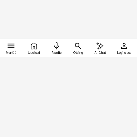
Menüü
Uudised
Raadio
Otsing
AI Chat
Logi sisse
Vana-Lõuna 39/1, 19094 Tallinn
(+372) 667 0111
pollumajandus@pollumajandus.ee
Telli
Reklaam
Firmast