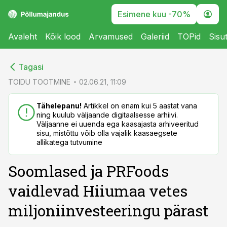
Esimene kuu -70%
Avaleht
Kõik lood
Arvamused
Galeriid
TOPid
Sisu
cebook
cebook
Tagasi
Twitter)
Twitter)
TOIDU TOOTMINE
02.06.21, 11:09
kedIn
kedIn
Tähelepanu!
Artikkel on enam kui 5 aastat vana
ning kuulub väljaande digitaalsesse arhiivi.
ail
ail
Väljaanne ei uuenda ega kaasajasta arhiveeritud
sisu, mistõttu võib olla vajalik kaasaegsete
k
k
allikatega tutvumine
Soomlased ja PRFoods
vaidlevad Hiiumaa vetes
miljoniinvesteeringu pärast