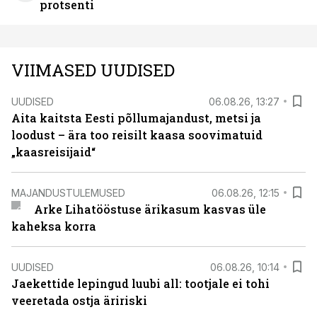
protsenti
VIIMASED UUDISED
UUDISED
06.08.26, 13:27
Aita kaitsta Eesti põllumajandust, metsi ja
loodust – ära too reisilt kaasa soovimatuid
„kaasreisijaid“
MAJANDUSTULEMUSED
06.08.26, 12:15
Arke Lihatööstuse ärikasum kasvas üle
kaheksa korra
UUDISED
06.08.26, 10:14
Jaekettide lepingud luubi all: tootjale ei tohi
veeretada ostja äririski