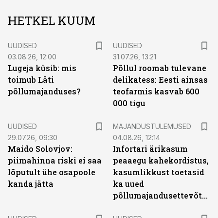
HETKEL KUUM
UUDISED
UUDISED
03.08.26, 12:00
31.07.26, 13:21
Lugeja küsib: mis
Põllul roomab tulevane
toimub Läti
delikatess: Eesti ainsas
põllumajanduses?
teofarmis kasvab 600
000 tigu
UUDISED
MAJANDUSTULEMUSED
29.07.26, 09:30
04.08.26, 12:14
Maido Solovjov:
Infortari ärikasum
piimahinna riski ei saa
peaaegu kahekordistus,
lõputult ühe osapoole
kasumlikkust toetasid
kanda jätta
ka uued
põllumajandusettevõtted