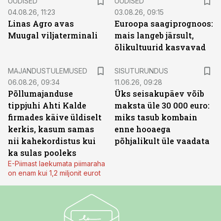
UUDISED
UUDISED
04.08.26, 11:23
03.08.26, 09:15
Linas Agro avas
Euroopa saagiprognoos:
Muugal viljaterminali
mais langeb järsult,
õlikultuurid kasvavad
ST
MAJANDUSTULEMUSED
SISUTURUNDUS
06.08.26, 09:34
11.06.26, 09:28
Põllumajanduse
Üks seisakupäev võib
tippjuhi Ahti Kalde
maksta üle 30 000 euro:
firmades käive üldiselt
miks tasub kombain
kerkis, kasum samas
enne hooaega
nii kahekordistus kui
põhjalikult üle vaadata
ka sulas pooleks
E-Piimast laekumata piimaraha
on enam kui 1,2 miljonit eurot