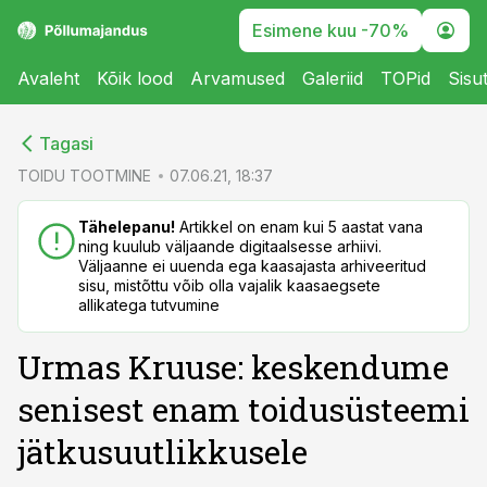
Esimene kuu -70%
Avaleht
Kõik lood
Arvamused
Galeriid
TOPid
Sisu
cebook
Tagasi
Twitter)
TOIDU TOOTMINE
07.06.21, 18:37
kedIn
Tähelepanu!
Artikkel on enam kui 5 aastat vana
ning kuulub väljaande digitaalsesse arhiivi.
ail
Väljaanne ei uuenda ega kaasajasta arhiveeritud
sisu, mistõttu võib olla vajalik kaasaegsete
k
allikatega tutvumine
Urmas Kruuse: keskendume
senisest enam toidusüsteemi
jätkusuutlikkusele