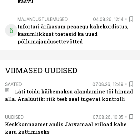
kasvu
MAJANDUSTULEMUSED
04.08.26, 12:14
Infortari ärikasum peaaegu kahekordistus,
6
kasumlikkust toetasid ka uued
põllumajandusettevõtted
VIIMASED UUDISED
SAATED
07.08.26, 12:49
Läti toidu käibemaksu alandamine tõi hinnad
alla. Analüütik: riik teeb seal tugevat kontrolli
UUDISED
07.08.26, 10:35
Keskkonnaamet andis Järvamaal eriload kahe
karu küttimiseks