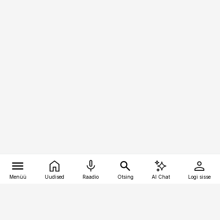
Menüü
Uudised
Raadio
Otsing
AI Chat
Logi sisse
Vana-Lõuna 39/1, 19094 Tallinn