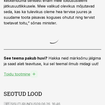
keskenduma senisest enam meie toidusüsteemi
jätkusuutlikkusele. Meie valikud olevikus mõjutavad
seda, kas ka tulevikus oleme hea tervise juures ja
suudame toota piisavas koguses ohutut ning tervist
toetavat toitu,” sõnas minister.
See teema pakub huvi?
Hakka neid märksõnu jälgima
ja saad alati teavituse, kui sel teemal ilmub midagi uut!
Toidu tootmine
SEOTUD LOOD
SISUTURUNDUS
09.06.26, 16:46
ST