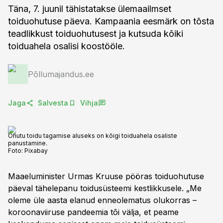
Täna, 7. juunil tähistatakse ülemaailmset
toiduohutuse päeva. Kampaania eesmärk on tõsta
teadlikkust toiduohutusest ja kutsuda kõiki
toiduahela osalisi koostööle.
Põllumajandus.ee
Jaga
Salvesta
Vihja
Ohutu toidu tagamise aluseks on kõigi toiduahela osaliste
panustamine.
Foto:
Pixabay
Maaeluminister Urmas Kruuse pööras toiduohutuse
päeval tähelepanu toidusüsteemi kestlikkusele. „Me
oleme üle aasta elanud enneolematus olukorras –
koroonaviiruse pandeemia tõi välja, et peame