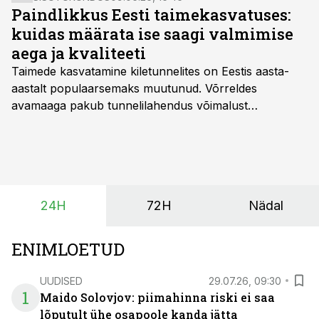
Paindlikkus Eesti taimekasvatuses:
kuidas määrata ise saagi valmimise
aega ja kvaliteeti
Taimede kasvatamine kiletunnelites on Eestis aasta-
aastalt populaarsemaks muutunud. Võrreldes
avamaaga pakub tunnelilahendus võimalust
saagikoristuse algust kuni kahe nädala võrra
varasemaks tuua või hoopis hilisemaks lükata. Hästi
planeerides on tänu sellele võimalik saada ka saagi
eest turul kõrgemat hinda.
24H
72H
Nädal
ENIMLOETUD
UUDISED
29.07.26, 09:30
1
Maido Solovjov: piimahinna riski ei saa
lõputult ühe osapoole kanda jätta