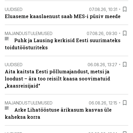
UUDISED
07.08.26, 10:31
Eluaseme kaaslaenust saab MES-i püsiv meede
MAJANDUSTULEMUSED
07.08.26, 09:30
Puhk ja Lausing kerkisid Eesti suurimateks
toidutöösturiteks
UUDISED
06.08.26, 13:27
Aita kaitsta Eesti põllumajandust, metsi ja
loodust – ära too reisilt kaasa soovimatuid
„kaasreisijaid“
MAJANDUSTULEMUSED
06.08.26, 12:15
Arke Lihatööstuse ärikasum kasvas üle
kaheksa korra