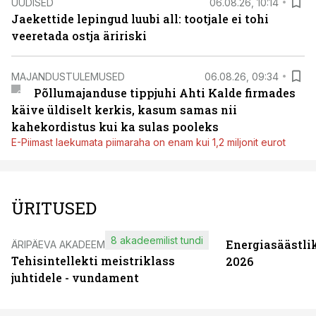
UUDISED
06.08.26, 10:14
Jaekettide lepingud luubi all: tootjale ei tohi
veeretada ostja äririski
MAJANDUSTULEMUSED
06.08.26, 09:34
Põllumajanduse tippjuhi Ahti Kalde firmades
käive üldiselt kerkis, kasum samas nii
kahekordistus kui ka sulas pooleks
E-Piimast laekumata piimaraha on enam kui 1,2 miljonit eurot
ÜRITUSED
8 akadeemilist tundi
Energiasäästli
ÄRIPÄEVA AKADEEMIA
Tehisintellekti meistriklass
2026
juhtidele - vundament