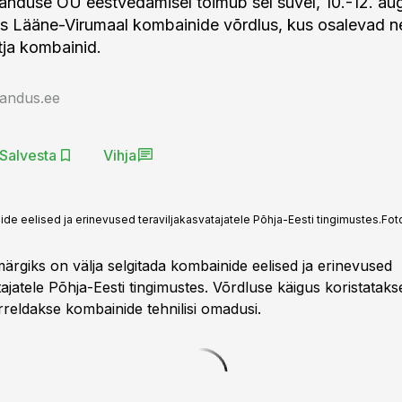
anduse OÜ eestvedamisel toimub sel suvel, 10.-12. augu
as Lääne-Virumaal kombainide võrdlus, kus osalevad ne
ja kombainid.
jandus.ee
Salvesta
Vihja
de eelised ja erinevused teraviljakasvatajatele Põhja-Eesti tingimustes.
Fot
ärgiks on välja selgitada kombainide eelised ja erinevused
tajatele Põhja-Eesti tingimustes. Võrdluse käigus koristatakse 
rreldakse kombainide tehnilisi omadusi.