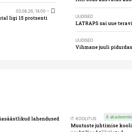
03.08.26, 14:00
UUDISED
al ligi 15 protsenti
LATRAPS sai uue teravi
UUDISED
Vihmane juuli pidurdas
8 akadeemilis
iasäästlikud lahendused
IT KOOLITUS
Muutuste juhtimise kooli