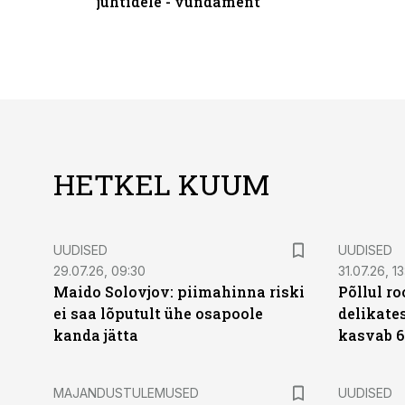
juhtidele - vundament
HETKEL KUUM
UUDISED
UUDISED
29.07.26, 09:30
31.07.26, 13
Maido Solovjov: piimahinna riski
Põllul r
ei saa lõputult ühe osapoole
delikates
kanda jätta
kasvab 6
MAJANDUSTULEMUSED
UUDISED