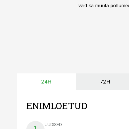
vaid ka muuta põllumees
24H
72H
ENIMLOETUD
UUDISED