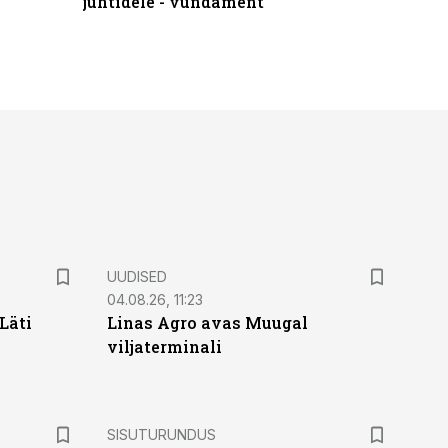
juhtidele - vundament
praktilis
UUDISED
04.08.26, 11:23
Läti
Linas Agro avas Muugal
viljaterminali
ST
SISUTURUNDUS