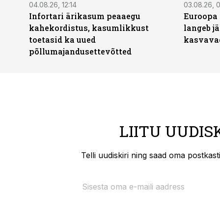
04.08.26, 12:14
03.08.26, 0
Infortari ärikasum peaaegu
Euroopa 
kahekordistus, kasumlikkust
langeb jä
toetasid ka uued
kasvava
põllumajandusettevõtted
LIITU UUDIS
Telli uudiskiri ning saad oma postkas