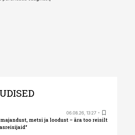
UDISED
06.08.26, 13:27
majandust, metsi ja loodust – ära too reisilt
sreisijaid“