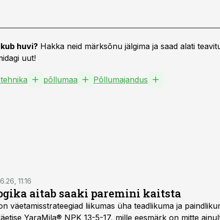
kub huvi?
Hakka neid märksõnu jälgima ja saad alati teavitu
idagi uut!
tehnika
põllumaa
Põllumajandus
6.26, 11:16
gika aitab saaki paremini kaitsta
on väetamisstrateegiad liikumas üha teadlikuma ja paindlik
äetise YaraMila® NPK 13-5-17, mille eesmärk on mitte ainul