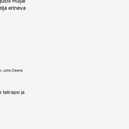
stil Huljal
lja erineva
o:
John Deere
talirapsi ja