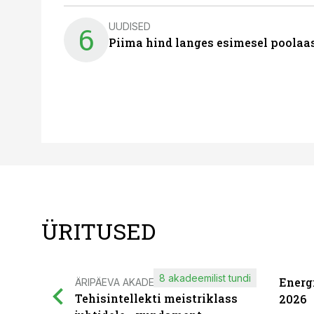
UUDISED
6
Piima hind langes esimesel poolaast
ÜRITUSED
8 akadeemilist tundi
Energ
ÄRIPÄEVA AKADEEMIA
Tehisintellekti meistriklass
2026