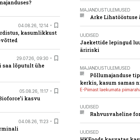
umajanduses?
MAJANDUSTULEMUSED
Arke Lihatööstuse 
04.08.26, 12:14
rdistus, kasumlikkust
UUDISED
evõtted
Jaekettide lepingud luub
äririski
29.07.26, 09:30
 saa lõputult ühe
MAJANDUSTULEMUSED
Põllumajanduse tip
kerkis, kasum samas ni
E-Piimast laekumata piimaraha
05.08.26, 11:17
ioforce’i kasvu
UUDISED
Rahvusvaheline fon
04.08.26, 11:23
rminali
UUDISED
HKFoods kasvatas kas