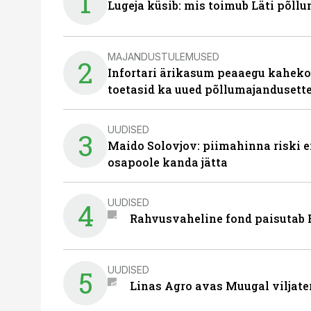
1
Lugeja küsib: mis toimub Läti põll
MAJANDUSTULEMUSED
2
Infortari ärikasum peaaegu kaheko
toetasid ka uued põllumajandusett
UUDISED
3
Maido Solovjov: piimahinna riski ei
osapoole kanda jätta
UUDISED
4
Rahvusvaheline fond paisutab B
UUDISED
5
Linas Agro avas Muugal viljate