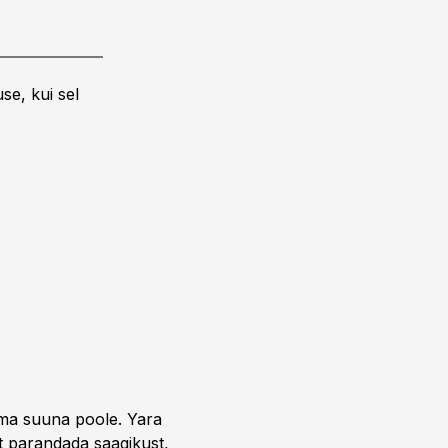
se, kui sel
uma suuna poole. Yara
t parandada saagikust,