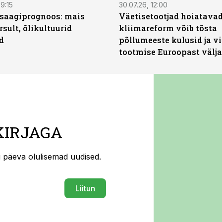
9:15
30.07.26, 12:00
saagiprognoos: mais
Väetisetootjad hoiatavad
rsult, õlikultuurid
kliimareform võib tõsta
d
põllumeeste kulusid ja vi
tootmise Euroopast välja
KIRJAGA
ti päeva olulisemad uudised.
Liitun