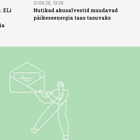
01.06.26, 13:29
: ELi
Nutikad akusalvestid muudavad
päikeseenergia taas tasuvaks
ia