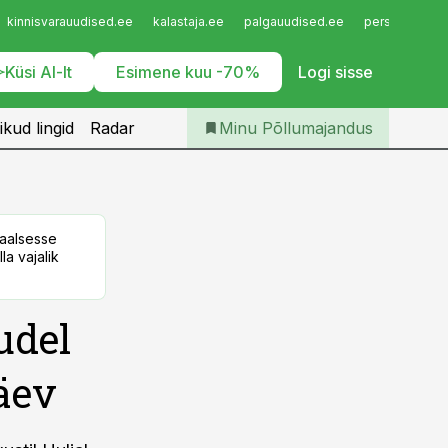
Iseteenindus
kinnisvarauudised.ee
kalastaja.ee
palgauudised.ee
personaliuudi
Telli Põllumajandus
Küsi AI-lt
Esimene kuu -70%
Logi sisse
ikud lingid
Radar
Minu Põllumajandus
taalsesse
la vajalik
udel
äev