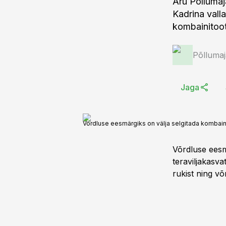
Aru Põllumaj
Kadrina vall
kombainitoot
Põlluma
Jaga
Võrdluse eesmärgiks on välja selgitada kombaini
Võrdluse eesm
teraviljakasva
rukist ning võ