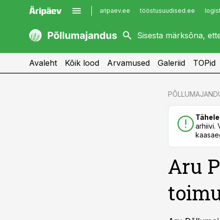
aripaev.ee
tööstusuudised.ee
logis
kaubandus.ee
imelineajalugu.ee
kinnisvarauudised.ee
imelineteadus.ee
Avaleht
Kõik lood
Arvamused
Galeriid
TOPid
cebook
PÕLLUMAJAND
Twitter)
Tähele
kedIn
arhiivi
kaasaeg
ail
Aru P
k
toimu