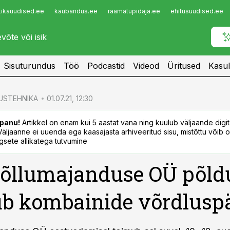
tikauudised.ee
kaubandus.ee
raamatupidaja.ee
ehitusuudised.ee
Infopank
Radar
Sisuturundus
Töö
Podcastid
Videod
Üritused
Kasul
USTEHNIKA
01.07.21, 12:30
panu!
Artikkel on enam kui 5 aastat vana ning kuulub väljaande digi
. Väljaanne ei uuenda ega kaasajasta arhiveeritud sisu, mistõttu võib ol
sete allikatega tutvumine
õllumajanduse OÜ põld
b kombainide võrdlusp