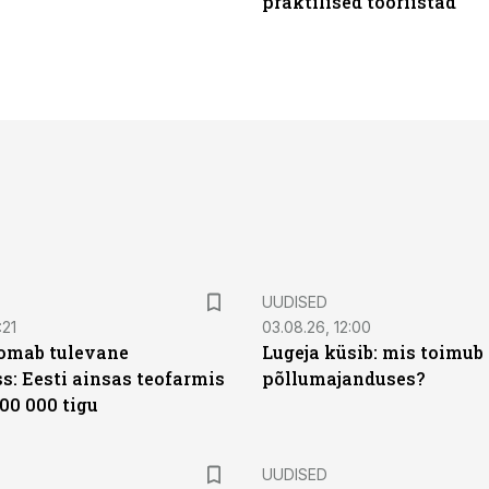
praktilised tööriistad
UUDISED
:21
03.08.26, 12:00
oomab tulevane
Lugeja küsib: mis toimub 
s: Eesti ainsas teofarmis
põllumajanduses?
00 000 tigu
UUDISED