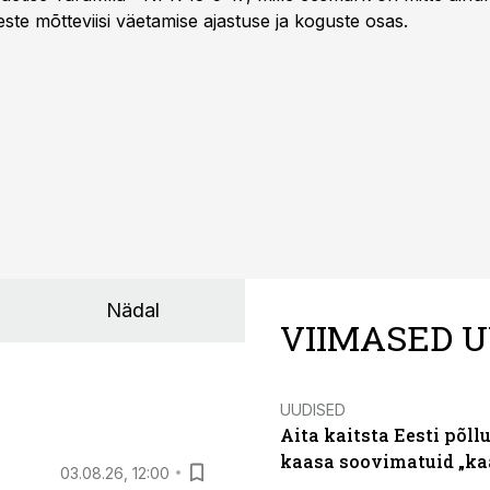
te mõtteviisi väetamise ajastuse ja koguste osas.
Nädal
VIIMASED U
UUDISED
Aita kaitsta Eesti põllu
kaasa soovimatuid „kaa
03.08.26, 12:00