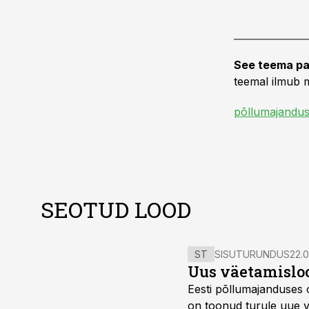
See teema pa
teemal ilmub m
põllumajandus
SEOTUD LOOD
ST
SISUTURUNDUS
22.0
Uus väetamisloo
Eesti põllumajanduses 
on toonud turule uue v