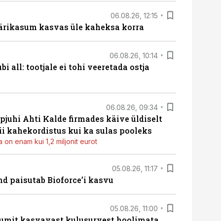
06.08.26, 12:15
ärikasum kasvas üle kaheksa korra
06.08.26, 10:14
i all: tootjale ei tohi veeretada ostja
06.08.26, 09:34
pjuhi Ahti Kalde firmades käive üldiselt
i kahekordistus kui ka sulas pooleks
 on enam kui 1,2 miljonit eurot
05.08.26, 11:17
d paisutab Bioforce’i kasvu
05.08.26, 11:00
umit kasvavast kulusurvest hoolimata