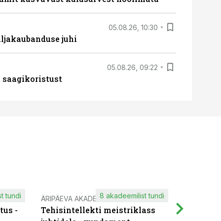
05.08.26, 10:30
ljakaubanduse juhi
05.08.26, 09:22
 saagikoristust
t tundi
8 akadeemilist tundi
ÄRIPÄEVA AKADEEMIA
IT KOOLIT
tus -
Tehisintellekti meistriklass
Muutuste