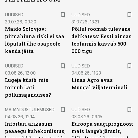
UUDISED
UUDISED
29.07.26, 09:30
31.07.26, 13:21
Maido Solovjov:
Põllul roomab tulevane
piimahinna riski ei saa
delikatess: Eesti ainsas
lõputult ühe osapoole
teofarmis kasvab 600
kanda jätta
000 tigu
UUDISED
UUDISED
03.08.26, 12:00
04.08.26, 11:23
Lugeja küsib: mis
Linas Agro avas
toimub Läti
Muugal viljaterminali
põllumajanduses?
MAJANDUSTULEMUSED
UUDISED
04.08.26, 12:14
03.08.26, 09:15
Infortari ärikasum
Euroopa saagiprognoos:
peaaegu kahekordistus,
mais langeb järsult,