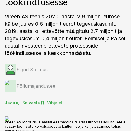
töökindlusesse
Vireen AS teenis 2020. aastal 2,8 miljoni eurose
käibe juures 0,6 miljonit eurot tegevuskasumit.
2019. aastal oli ettevõtte müügitulu 2,7 miljonit ja
tegevuskasum 0,4 miljonit eurot. Eelmisel ja ka sel
aastal investeerib ettevõte protsesside
töökindlusesse ja keskkonnasäästu.
Sigrid Sõrmus
Põllumajandus.ee
Jaga
Salvesta
Vihja
Vireen AS loodi 2001. aastal eesmärgiga rajada Euroopa Liidu nõuetele
vastav loomsete kõrvalsaaduste käitlemise ja kahjutustamise tehas
Väike-Maarjasse.