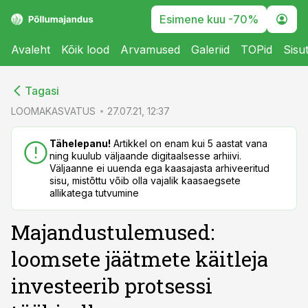
Esimene kuu -70%
Avaleht
Kõik lood
Arvamused
Galeriid
TOPid
Sisu
cebook
Tagasi
Twitter)
LOOMAKASVATUS
27.07.21, 12:37
kedIn
Tähelepanu!
Artikkel on enam kui 5 aastat vana
ning kuulub väljaande digitaalsesse arhiivi.
ail
Väljaanne ei uuenda ega kaasajasta arhiveeritud
sisu, mistõttu võib olla vajalik kaasaegsete
k
allikatega tutvumine
Majandustulemused:
loomsete jäätmete käitleja
investeerib protsessi