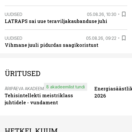
UUDISED
05.08.26, 10:30
LATRAPS sai uue teraviljakaubanduse juhi
UUDISED
05.08.26, 09:22
Vihmane juuli pidurdas saagikoristust
ÜRITUSED
8 akadeemilist tundi
Energiasäästli
ÄRIPÄEVA AKADEEMIA
Tehisintellekti meistriklass
2026
juhtidele - vundament
HETKEL KUUM