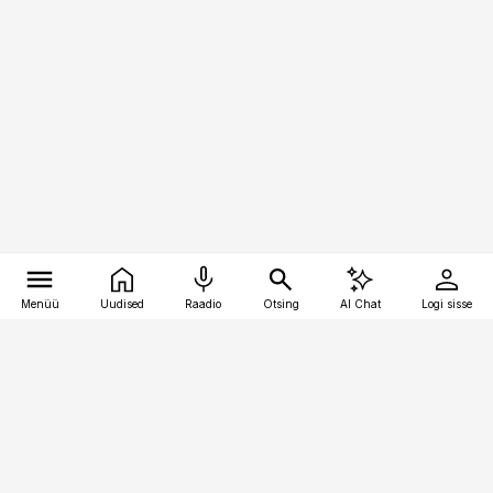
Menüü
Uudised
Raadio
Otsing
AI Chat
Logi sisse
Vana-Lõuna 39/1, 19094 Tallinn
(+372) 667 0111
pollumajandus@pollumajandus.ee