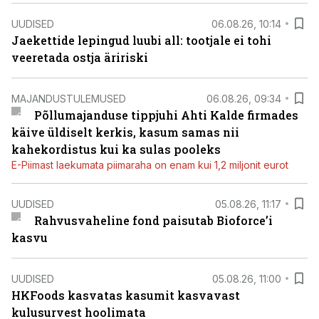
UUDISED
06.08.26, 10:14
Jaekettide lepingud luubi all: tootjale ei tohi
veeretada ostja äririski
MAJANDUSTULEMUSED
06.08.26, 09:34
Põllumajanduse tippjuhi Ahti Kalde firmades
käive üldiselt kerkis, kasum samas nii
kahekordistus kui ka sulas pooleks
E-Piimast laekumata piimaraha on enam kui 1,2 miljonit eurot
UUDISED
05.08.26, 11:17
Rahvusvaheline fond paisutab Bioforce’i
kasvu
UUDISED
05.08.26, 11:00
HKFoods kasvatas kasumit kasvavast
kulusurvest hoolimata