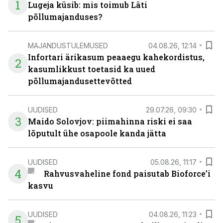
1
Lugeja küsib: mis toimub Läti
põllumajanduses?
MAJANDUSTULEMUSED
04.08.26, 12:14
Infortari ärikasum peaaegu kahekordistus,
2
kasumlikkust toetasid ka uued
põllumajandusettevõtted
UUDISED
29.07.26, 09:30
3
Maido Solovjov: piimahinna riski ei saa
lõputult ühe osapoole kanda jätta
UUDISED
05.08.26, 11:17
4
Rahvusvaheline fond paisutab Bioforce’i
kasvu
UUDISED
04.08.26, 11:23
5