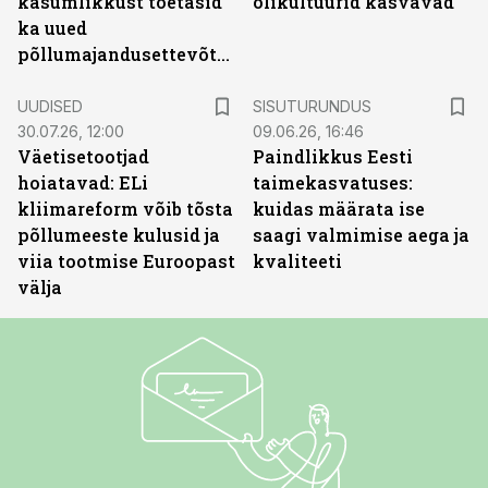
kasumlikkust toetasid
õlikultuurid kasvavad
ka uued
põllumajandusettevõtted
ST
UUDISED
SISUTURUNDUS
30.07.26, 12:00
09.06.26, 16:46
Väetisetootjad
Paindlikkus Eesti
hoiatavad: ELi
taimekasvatuses:
kliimareform võib tõsta
kuidas määrata ise
põllumeeste kulusid ja
saagi valmimise aega ja
viia tootmise Euroopast
kvaliteeti
välja