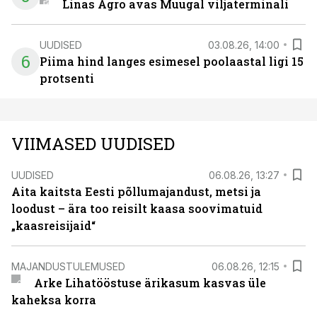
Linas Agro avas Muugal viljaterminali
UUDISED
03.08.26, 14:00
6
Piima hind langes esimesel poolaastal ligi 15
protsenti
VIIMASED UUDISED
UUDISED
06.08.26, 13:27
Aita kaitsta Eesti põllumajandust, metsi ja
loodust – ära too reisilt kaasa soovimatuid
„kaasreisijaid“
MAJANDUSTULEMUSED
06.08.26, 12:15
Arke Lihatööstuse ärikasum kasvas üle
kaheksa korra