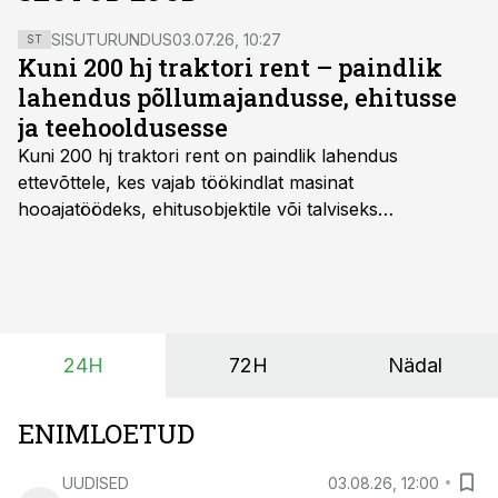
SISUTURUNDUS
03.07.26, 10:27
ST
Kuni 200 hj traktori rent – paindlik
lahendus põllumajandusse, ehitusse
ja teehooldusesse
Kuni 200 hj traktori rent
on paindlik lahendus
ettevõttele, kes vajab töökindlat masinat
hooajatöödeks, ehitusobjektile või talviseks
lumetõrjeks. Renditraktor kuni 200 hj aitab katta
hooajalisi töötippe, ootamatuid lisatöid või asendada
ajutiselt rivist välja langenud tehnikat, ja seda ilma suuri
investeeringuid tegemata. Baltic Agro masinarent tagab
vajaliku traktori ja lisavarustuse just siis, kui töömaht
24H
72H
Nädal
on suurim ning iga töötund on oluline.
ENIMLOETUD
UUDISED
03.08.26, 12:00