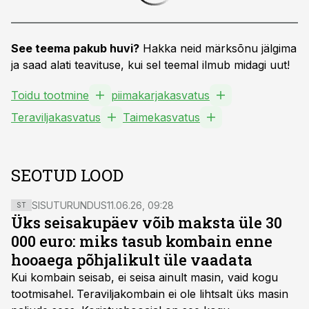
See teema pakub huvi?
Hakka neid märksõnu jälgima
ja saad alati teavituse, kui sel teemal ilmub midagi uut!
Toidu tootmine
piimakarjakasvatus
Teraviljakasvatus
Taimekasvatus
SEOTUD LOOD
SISUTURUNDUS
11.06.26, 09:28
ST
Üks seisakupäev võib maksta üle 30
000 euro: miks tasub kombain enne
hooaega põhjalikult üle vaadata
Kui kombain seisab, ei seisa ainult masin, vaid kogu
tootmisahel.
Teraviljakombain ei ole lihtsalt üks masin