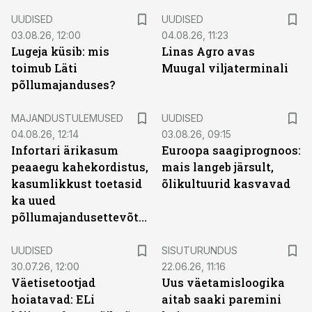
UUDISED
UUDISED
03.08.26, 12:00
04.08.26, 11:23
Lugeja küsib: mis
Linas Agro avas
toimub Läti
Muugal viljaterminali
põllumajanduses?
MAJANDUSTULEMUSED
UUDISED
04.08.26, 12:14
03.08.26, 09:15
Infortari ärikasum
Euroopa saagiprognoos:
peaaegu kahekordistus,
mais langeb järsult,
kasumlikkust toetasid
õlikultuurid kasvavad
ka uued
põllumajandusettevõtted
ST
UUDISED
SISUTURUNDUS
30.07.26, 12:00
22.06.26, 11:16
Väetisetootjad
Uus väetamisloogika
hoiatavad: ELi
aitab saaki paremini