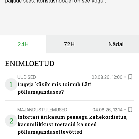
paljude seas. Koristushooajal on see kogu
tootmisprotsessi kõige kriitilisem lüli. Kui külv,
taimekaitse ja väetamine jaotuvad kuude peale, siis
saagi kättesaamine ja realiseerimine toimub sageli väga
lühikese ajavahemiku jooksul – kõigest 2-4 nädalaga.
24H
72H
Nädal
ENIMLOETUD
UUDISED
03.08.26, 12:00
1
Lugeja küsib: mis toimub Läti
põllumajanduses?
MAJANDUSTULEMUSED
04.08.26, 12:14
Infortari ärikasum peaaegu kahekordistus,
2
kasumlikkust toetasid ka uued
põllumajandusettevõtted