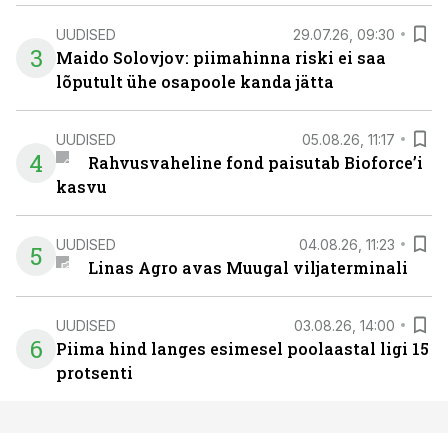
UUDISED
29.07.26, 09:30
3
Maido Solovjov: piimahinna riski ei saa
lõputult ühe osapoole kanda jätta
UUDISED
05.08.26, 11:17
4
Rahvusvaheline fond paisutab Bioforce’i
kasvu
UUDISED
04.08.26, 11:23
5
Linas Agro avas Muugal viljaterminali
UUDISED
03.08.26, 14:00
6
Piima hind langes esimesel poolaastal ligi 15
protsenti