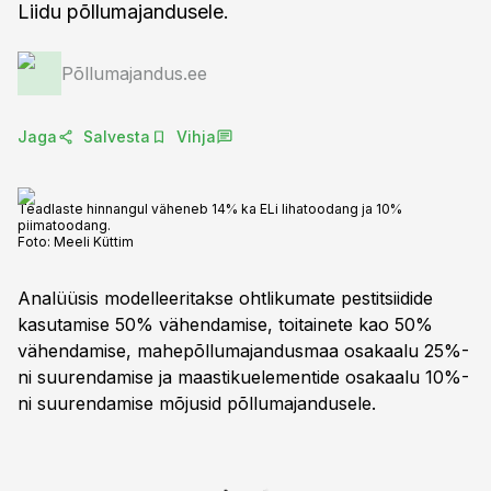
Liidu põllumajandusele.
Põllumajandus.ee
Jaga
Salvesta
Vihja
Teadlaste hinnangul väheneb 14% ka ELi lihatoodang ja 10%
piimatoodang.
Foto:
Meeli Küttim
Analüüsis modelleeritakse ohtlikumate pestitsiidide
kasutamise 50% vähendamise, toitainete kao 50%
vähendamise, mahepõllumajandusmaa osakaalu 25%-
ni suurendamise ja maastikuelementide osakaalu 10%-
ni suurendamise mõjusid põllumajandusele.