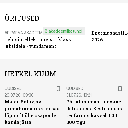
ÜRITUSED
8 akadeemilist tundi
Energiasäästli
ÄRIPÄEVA AKADEEMIA
Tehisintellekti meistriklass
2026
juhtidele - vundament
HETKEL KUUM
UUDISED
UUDISED
29.07.26, 09:30
31.07.26, 13:21
Maido Solovjov:
Põllul roomab tulevane
piimahinna riski ei saa
delikatess: Eesti ainsas
lõputult ühe osapoole
teofarmis kasvab 600
kanda jätta
000 tigu