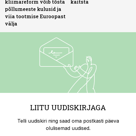
kliimareform võib tõsta
kaitsta
põllumeeste kulusid ja
viia tootmise Euroopast
välja
LIITU UUDISKIRJAGA
Telli uudiskiri ning saad oma postkasti päeva
olulisemad uudised.