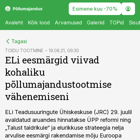
Esimene kuu -70%
Avaleht
Kõik lood
Arvamused
Galeriid
TOPid
Sisu
cebook
Tagasi
Twitter)
TOIDU TOOTMINE
19.08.21, 09:30
ELi eesmärgid viivad
kedIn
kohaliku
ail
põllumajandustootmise
k
vähenemiseni
ELi Teadusuuringute Ühiskeskuse (JRC) 29. juulil
avaldatud aruandes hinnatakse ÜPP reformi ning
„Talust taldrikule“ ja elurikkuse strateegia nelja
arvulise eesmärgi rakendamise mõju Euroopa