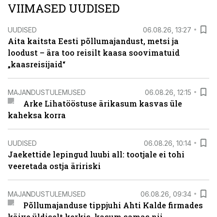
VIIMASED UUDISED
UUDISED
06.08.26, 13:27
Aita kaitsta Eesti põllumajandust, metsi ja
loodust – ära too reisilt kaasa soovimatuid
„kaasreisijaid“
MAJANDUSTULEMUSED
06.08.26, 12:15
Arke Lihatööstuse ärikasum kasvas üle
kaheksa korra
UUDISED
06.08.26, 10:14
Jaekettide lepingud luubi all: tootjale ei tohi
veeretada ostja äririski
MAJANDUSTULEMUSED
06.08.26, 09:34
Põllumajanduse tippjuhi Ahti Kalde firmades
käive üldiselt kerkis, kasum samas nii