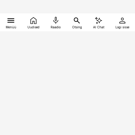
Menüü
Uudised
Raadio
Otsing
AI Chat
Logi sisse
Vana-Lõuna 39/1, 19094 Tallinn
(+372) 667 0111
pollumajandus@pollumajandus.ee
Telli
Reklaam
Firmast
Sisu kasutamisõigused
Ajakirjaniku
eetikakoodeks
Üldtingimused
Privaatsustingimused
Küpsiste poliitika
KKK