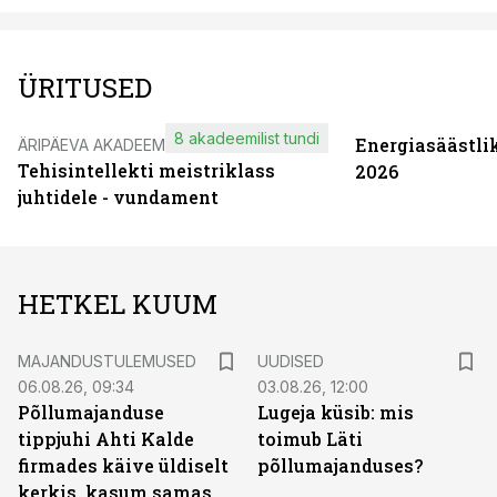
ÜRITUSED
8 akadeemilist tundi
Energiasäästli
ÄRIPÄEVA AKADEEMIA
Tehisintellekti meistriklass
2026
juhtidele - vundament
HETKEL KUUM
MAJANDUSTULEMUSED
UUDISED
06.08.26, 09:34
03.08.26, 12:00
Põllumajanduse
Lugeja küsib: mis
tippjuhi Ahti Kalde
toimub Läti
firmades käive üldiselt
põllumajanduses?
kerkis, kasum samas