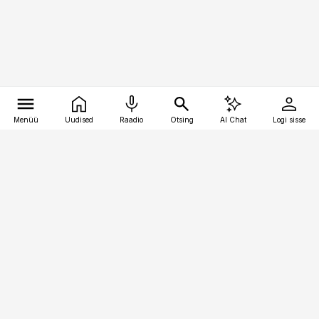
Menüü
Uudised
Raadio
Otsing
AI Chat
Logi sisse
Vana-Lõuna 39/1, 19094 Tallinn
(+372) 667 0111
pollumajandus@pollumajandus.ee
Telli
Reklaam
Firmast