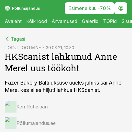
Esimene kuu -70%
Avaleht
Kõik lood
Arvamused
Galeriid
TOPid
Sisu
cebook
Tagasi
Twitter)
TOIDU TOOTMINE
30.08.21, 10:30
HKScanist lahkunud Anne
kedIn
Merel uus töökoht
ail
k
Fazer Bakery Balti üksuse uueks juhiks sai Anne
Mere, kes alles hiljuti lahkus HKScanist.
Ken Rohelaan
Põllumajandus.ee