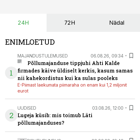
ajastuse ja koguste osas.
24H
72H
Nädal
ENIMLOETUD
MAJANDUSTULEMUSED
06.08.26, 09:34
Põllumajanduse tippjuhi Ahti Kalde
firmades käive üldiselt kerkis, kasum samas
1
nii kahekordistus kui ka sulas pooleks
E-Piimast laekumata piimaraha on enam kui 1,2 miljonit
eurot
UUDISED
03.08.26, 12:00
2
Lugeja küsib: mis toimub Läti
põllumajanduses?