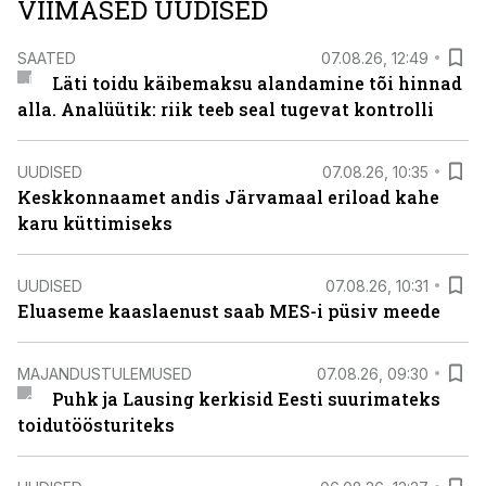
VIIMASED UUDISED
SAATED
07.08.26, 12:49
Läti toidu käibemaksu alandamine tõi hinnad
alla. Analüütik: riik teeb seal tugevat kontrolli
UUDISED
07.08.26, 10:35
Keskkonnaamet andis Järvamaal eriload kahe
karu küttimiseks
UUDISED
07.08.26, 10:31
Eluaseme kaaslaenust saab MES-i püsiv meede
MAJANDUSTULEMUSED
07.08.26, 09:30
Puhk ja Lausing kerkisid Eesti suurimateks
toidutöösturiteks