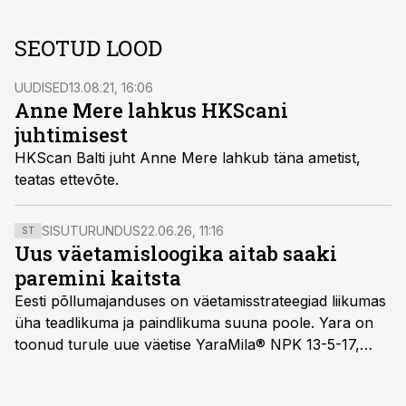
SEOTUD LOOD
UUDISED
13.08.21, 16:06
Anne Mere lahkus HKScani
juhtimisest
HKScan Balti juht Anne Mere lahkub täna ametist,
teatas ettevõte.
SISUTURUNDUS
22.06.26, 11:16
ST
Uus väetamisloogika aitab saaki
paremini kaitsta
Eesti põllumajanduses on väetamisstrateegiad liikumas
üha teadlikuma ja paindlikuma suuna poole. Yara on
toonud turule uue väetise YaraMila® NPK 13-5-17,
mille eesmärk on mitte ainult parandada saagikust,
vaid ka muuta põllumeeste mõtteviisi väetamise