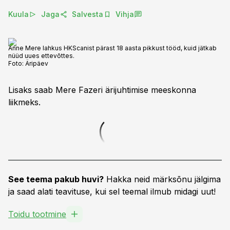
Kuula
Jaga
Salvesta
Vihja
Anne Mere lahkus HKScanist pärast 18 aasta pikkust tööd, kuid jätkab
nüüd uues ettevõttes.
Foto:
Äripäev
Lisaks saab Mere Fazeri ärijuhtimise meeskonna
liikmeks.
See teema pakub huvi?
Hakka neid märksõnu jälgima
ja saad alati teavituse, kui sel teemal ilmub midagi uut!
Toidu tootmine