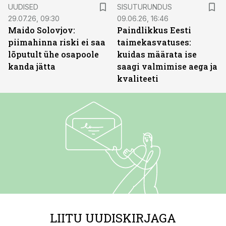
ST
UUDISED
SISUTURUNDUS
29.07.26, 09:30
09.06.26, 16:46
Maido Solovjov:
Paindlikkus Eesti
piimahinna riski ei saa
taimekasvatuses:
lõputult ühe osapoole
kuidas määrata ise
kanda jätta
saagi valmimise aega ja
kvaliteeti
LIITU UUDISKIRJAGA