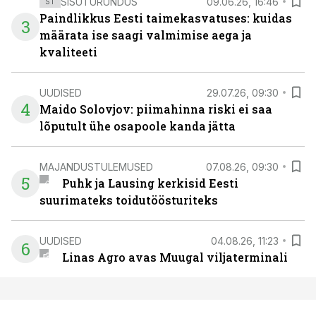
SISUTURUNDUS
09.06.26, 16:46
ST
Paindlikkus Eesti taimekasvatuses: kuidas
3
määrata ise saagi valmimise aega ja
kvaliteeti
UUDISED
29.07.26, 09:30
4
Maido Solovjov: piimahinna riski ei saa
lõputult ühe osapoole kanda jätta
MAJANDUSTULEMUSED
07.08.26, 09:30
5
Puhk ja Lausing kerkisid Eesti
suurimateks toidutöösturiteks
UUDISED
04.08.26, 11:23
6
Linas Agro avas Muugal viljaterminali