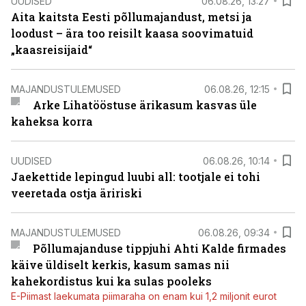
UUDISED
06.08.26, 13:27
Aita kaitsta Eesti põllumajandust, metsi ja
loodust – ära too reisilt kaasa soovimatuid
„kaasreisijaid“
MAJANDUSTULEMUSED
06.08.26, 12:15
Arke Lihatööstuse ärikasum kasvas üle
kaheksa korra
UUDISED
06.08.26, 10:14
Jaekettide lepingud luubi all: tootjale ei tohi
veeretada ostja äririski
MAJANDUSTULEMUSED
06.08.26, 09:34
Põllumajanduse tippjuhi Ahti Kalde firmades
käive üldiselt kerkis, kasum samas nii
kahekordistus kui ka sulas pooleks
E-Piimast laekumata piimaraha on enam kui 1,2 miljonit eurot