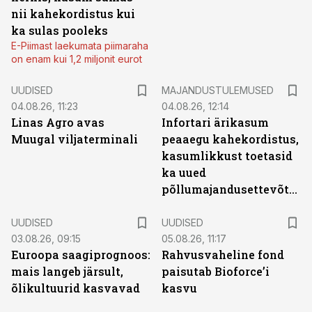
nii kahekordistus kui
ka sulas pooleks
E-Piimast laekumata piimaraha
on enam kui 1,2 miljonit eurot
UUDISED
MAJANDUSTULEMUSED
04.08.26, 11:23
04.08.26, 12:14
Linas Agro avas
Infortari ärikasum
Muugal viljaterminali
peaaegu kahekordistus,
kasumlikkust toetasid
ka uued
põllumajandusettevõtted
UUDISED
UUDISED
03.08.26, 09:15
05.08.26, 11:17
Euroopa saagiprognoos:
Rahvusvaheline fond
mais langeb järsult,
paisutab Bioforce’i
õlikultuurid kasvavad
kasvu