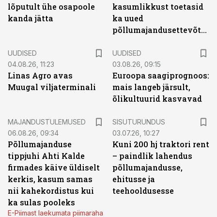
lõputult ühe osapoole
kasumlikkust toetasid
kanda jätta
ka uued
põllumajandusettevõtted
UUDISED
UUDISED
04.08.26, 11:23
03.08.26, 09:15
Linas Agro avas
Euroopa saagiprognoos:
Muugal viljaterminali
mais langeb järsult,
õlikultuurid kasvavad
ST
MAJANDUSTULEMUSED
SISUTURUNDUS
06.08.26, 09:34
03.07.26, 10:27
Põllumajanduse
Kuni 200 hj traktori rent
tippjuhi Ahti Kalde
– paindlik lahendus
firmades käive üldiselt
põllumajandusse,
kerkis, kasum samas
ehitusse ja
nii kahekordistus kui
teehooldusesse
ka sulas pooleks
E-Piimast laekumata piimaraha