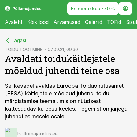
Esimene kuu -70%
Avaleht
Kõik lood
Arvamused
Galeriid
TOPid
Sisu
cebook
Tagasi
Twitter)
TOIDU TOOTMINE
07.09.21, 09:30
Avaldati toidukäitlejatele
kedIn
mõeldud juhendi teine osa
ail
k
Sel kevadel avaldas Euroopa Toiduohutusamet
(EFSA) käitlejatele mõeldud juhendi toidu
märgistamise teemal, mis on nüüdsest
kättesaadav ka eesti keeles. Tegemist on järjega
juhendi esimesele osale.
Põllumajandus.ee