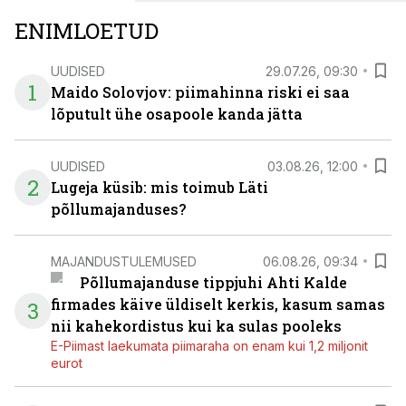
investeeringuks energialahendustes.
ENIMLOETUD
UUDISED
29.07.26, 09:30
1
Maido Solovjov: piimahinna riski ei saa
lõputult ühe osapoole kanda jätta
UUDISED
03.08.26, 12:00
2
Lugeja küsib: mis toimub Läti
põllumajanduses?
MAJANDUSTULEMUSED
06.08.26, 09:34
Põllumajanduse tippjuhi Ahti Kalde
firmades käive üldiselt kerkis, kasum samas
3
nii kahekordistus kui ka sulas pooleks
E-Piimast laekumata piimaraha on enam kui 1,2 miljonit
eurot