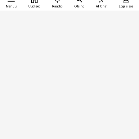
Menüü
Uudised
Raadio
Otsing
AI Chat
Logi sisse
Vana-Lõuna 39/1, 19094 Tallinn
(+372) 667 0111
pollumajandus@pollumajandus.ee
Telli
Reklaam
Firmast
Sisu kasutamisõigused
Ajakirjaniku
eetikakoodeks
Üldtingimused
Privaatsustingimused
Küpsiste poliitika
KKK
Eesti Meediaettevõtete
Eelistuste haldamine
Liit