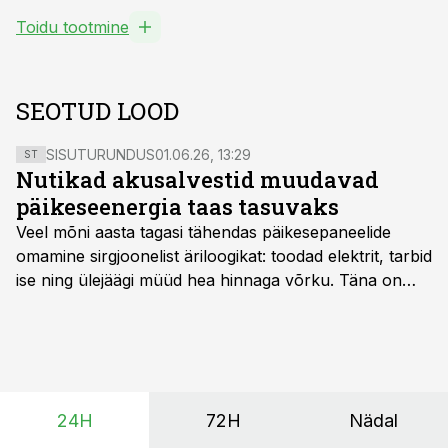
Toidu tootmine
SEOTUD LOOD
SISUTURUNDUS
01.06.26, 13:29
ST
Nutikad akusalvestid muudavad
päikeseenergia taas tasuvaks
Veel mõni aasta tagasi tähendas päikesepaneelide
omamine sirgjoonelist äriloogikat: toodad elektrit, tarbid
ise ning ülejäägi müüd hea hinnaga võrku. Täna on
olukord energiaturul muutunud. Taastuvenergia
tootmisvõimsusi on lisandunud omajagu ning
päikeselistel tundidel tekib võrku suur ületootmine, mis
surub börsihinna madalaks või isegi negatiivseks.
Seetõttu on akusalvestid muutumas nii ehitus- kui ka
24H
72H
Nädal
põllumajandusettevõtete jaoks üheks olulisemaks