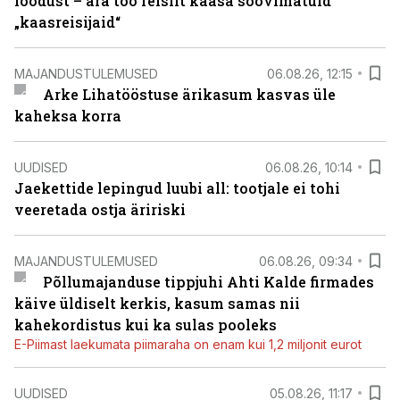
loodust – ära too reisilt kaasa soovimatuid
„kaasreisijaid“
MAJANDUSTULEMUSED
06.08.26, 12:15
Arke Lihatööstuse ärikasum kasvas üle
kaheksa korra
UUDISED
06.08.26, 10:14
Jaekettide lepingud luubi all: tootjale ei tohi
veeretada ostja äririski
MAJANDUSTULEMUSED
06.08.26, 09:34
Põllumajanduse tippjuhi Ahti Kalde firmades
käive üldiselt kerkis, kasum samas nii
kahekordistus kui ka sulas pooleks
E-Piimast laekumata piimaraha on enam kui 1,2 miljonit eurot
UUDISED
05.08.26, 11:17