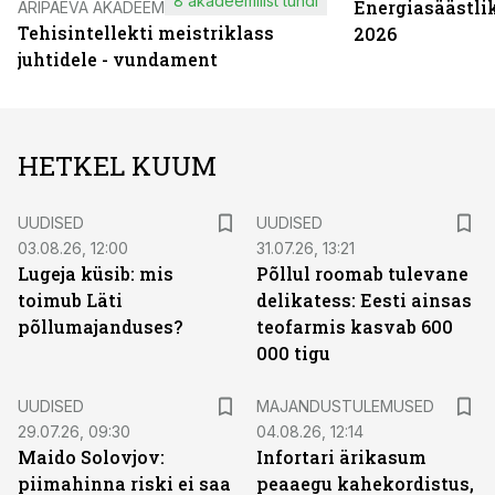
8 akadeemilist tundi
Energiasäästli
ÄRIPÄEVA AKADEEMIA
Tehisintellekti meistriklass
2026
juhtidele - vundament
HETKEL KUUM
UUDISED
UUDISED
03.08.26, 12:00
31.07.26, 13:21
Lugeja küsib: mis
Põllul roomab tulevane
toimub Läti
delikatess: Eesti ainsas
põllumajanduses?
teofarmis kasvab 600
000 tigu
UUDISED
MAJANDUSTULEMUSED
29.07.26, 09:30
04.08.26, 12:14
Maido Solovjov:
Infortari ärikasum
piimahinna riski ei saa
peaaegu kahekordistus,