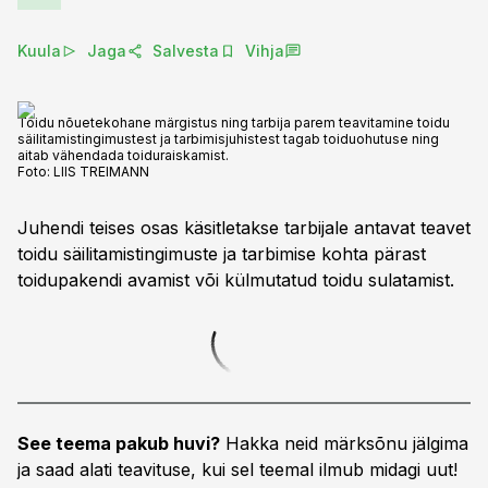
Kuula
Jaga
Salvesta
Vihja
Toidu nõuetekohane märgistus ning tarbija parem teavitamine toidu
säilitamistingimustest ja tarbimisjuhistest tagab toiduohutuse ning
aitab vähendada toiduraiskamist.
Foto:
LIIS TREIMANN
Juhendi teises osas käsitletakse tarbijale antavat teavet
toidu säilitamistingimuste ja tarbimise kohta pärast
toidupakendi avamist või külmutatud toidu sulatamist.
See teema pakub huvi?
Hakka neid märksõnu jälgima
ja saad alati teavituse, kui sel teemal ilmub midagi uut!