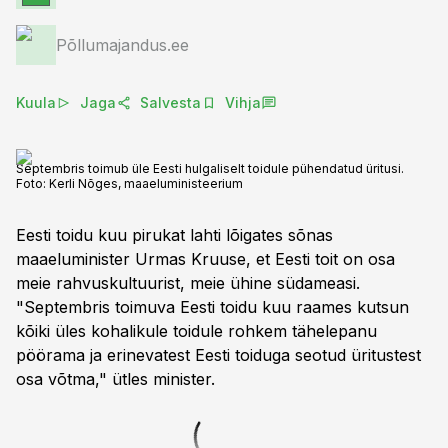
Põllumajandus.ee
Kuula
Jaga
Salvesta
Vihja
Septembris toimub üle Eesti hulgaliselt toidule pühendatud üritusi.
Foto:
Kerli Nõges, maaeluministeerium
Eesti toidu kuu pirukat lahti lõigates sõnas
maaeluminister Urmas Kruuse, et Eesti toit on osa
meie rahvuskultuurist, meie ühine südameasi.
"Septembris toimuva Eesti toidu kuu raames kutsun
kõiki üles kohalikule toidule rohkem tähelepanu
pöörama ja erinevatest Eesti toiduga seotud üritustest
osa võtma," ütles minister.