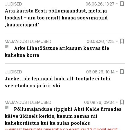
UUDISED
06.08.26, 13:27
Aita kaitsta Eesti põllumajandust, metsi ja
loodust – ära too reisilt kaasa soovimatuid
„kaasreisijaid“
MAJANDUSTULEMUSED
06.08.26, 12:15
Arke Lihatööstuse ärikasum kasvas üle
kaheksa korra
UUDISED
06.08.26, 10:14
Jaekettide lepingud luubi all: tootjale ei tohi
veeretada ostja äririski
MAJANDUSTULEMUSED
06.08.26, 09:34
Põllumajanduse tippjuhi Ahti Kalde firmades
käive üldiselt kerkis, kasum samas nii
kahekordistus kui ka sulas pooleks
E-Piimast laekumata piimaraha on enam kui 1,2 miljonit eurot