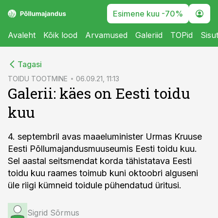
Esimene kuu -70%
Avaleht
Kõik lood
Arvamused
Galeriid
TOPid
Sisu
cebook
Tagasi
Twitter)
TOIDU TOOTMINE
06.09.21, 11:13
Galerii: käes on Eesti toidu
kedIn
kuu
ail
k
4. septembril avas maaeluminister Urmas Kruuse
Eesti Põllumajandusmuuseumis Eesti toidu kuu.
Sel aastal seitsmendat korda tähistatava Eesti
toidu kuu raames toimub kuni oktoobri alguseni
üle riigi kümneid toidule pühendatud üritusi.
Sigrid Sõrmus