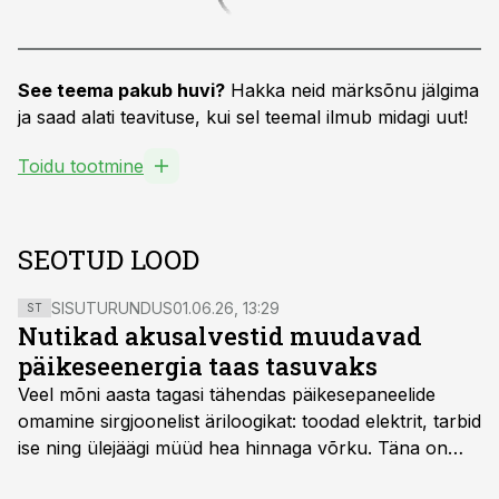
See teema pakub huvi?
Hakka neid märksõnu jälgima
ja saad alati teavituse, kui sel teemal ilmub midagi uut!
Toidu tootmine
SEOTUD LOOD
SISUTURUNDUS
01.06.26, 13:29
ST
Nutikad akusalvestid muudavad
päikeseenergia taas tasuvaks
Veel mõni aasta tagasi tähendas päikesepaneelide
omamine sirgjoonelist äriloogikat: toodad elektrit, tarbid
ise ning ülejäägi müüd hea hinnaga võrku. Täna on
olukord energiaturul muutunud. Taastuvenergia