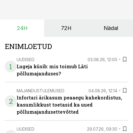
tootmisvõimsusi on lisandunud omajagu ning
päikeselistel tundidel tekib võrku suur ületootmine, mis
surub börsihinna madalaks või isegi negatiivseks.
Seetõttu on akusalvestid muutumas nii ehitus- kui ka
24H
72H
Nädal
põllumajandusettevõtete jaoks üheks olulisemaks
investeeringuks energialahendustes.
ENIMLOETUD
UUDISED
03.08.26, 12:00
1
Lugeja küsib: mis toimub Läti
põllumajanduses?
MAJANDUSTULEMUSED
04.08.26, 12:14
Infortari ärikasum peaaegu kahekordistus,
2
kasumlikkust toetasid ka uued
põllumajandusettevõtted
UUDISED
29.07.26, 09:30