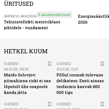
ÜRITUSED
8 akadeemilist tundi
Energiasäästli
ÄRIPÄEVA AKADEEMIA
Tehisintellekti meistriklass
2026
juhtidele - vundament
HETKEL KUUM
UUDISED
UUDISED
29.07.26, 09:30
31.07.26, 13:21
Maido Solovjov:
Põllul roomab tulevane
piimahinna riski ei saa
delikatess: Eesti ainsas
lõputult ühe osapoole
teofarmis kasvab 600
kanda jätta
000 tigu
UUDISED
UUDISED