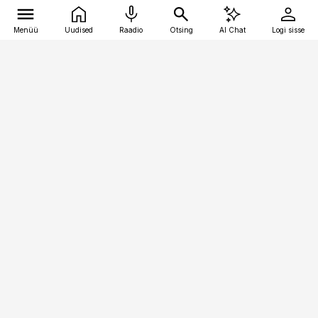
Menüü
Uudised
Raadio
Otsing
AI Chat
Logi sisse
Vana-Lõuna 39/1, 19094 Tallinn
(+372) 667 0111
pollumajandus@pollumajandus.ee
Telli
Reklaam
Firmast
Sisu kasutamisõigused
Ajakirjaniku
eetikakoodeks
Üldtingimused
Privaatsustingimused
Küpsiste poliitika
KKK
Eesti Meediaettevõtete
Eelistuste haldamine
Liit