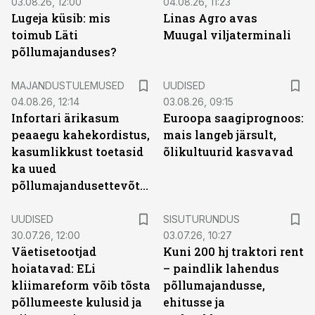
03.08.26, 12:00
04.08.26, 11:23
Lugeja küsib: mis
Linas Agro avas
toimub Läti
Muugal viljaterminali
põllumajanduses?
MAJANDUSTULEMUSED
UUDISED
04.08.26, 12:14
03.08.26, 09:15
Infortari ärikasum
Euroopa saagiprognoos:
peaaegu kahekordistus,
mais langeb järsult,
kasumlikkust toetasid
õlikultuurid kasvavad
ka uued
põllumajandusettevõtted
ST
UUDISED
SISUTURUNDUS
30.07.26, 12:00
03.07.26, 10:27
Väetisetootjad
Kuni 200 hj traktori rent
hoiatavad: ELi
– paindlik lahendus
kliimareform võib tõsta
põllumajandusse,
põllumeeste kulusid ja
ehitusse ja