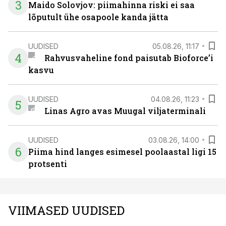
3
Maido Solovjov: piimahinna riski ei saa
lõputult ühe osapoole kanda jätta
UUDISED
05.08.26, 11:17
4
Rahvusvaheline fond paisutab Bioforce’i
kasvu
UUDISED
04.08.26, 11:23
5
Linas Agro avas Muugal viljaterminali
UUDISED
03.08.26, 14:00
6
Piima hind langes esimesel poolaastal ligi 15
protsenti
VIIMASED UUDISED