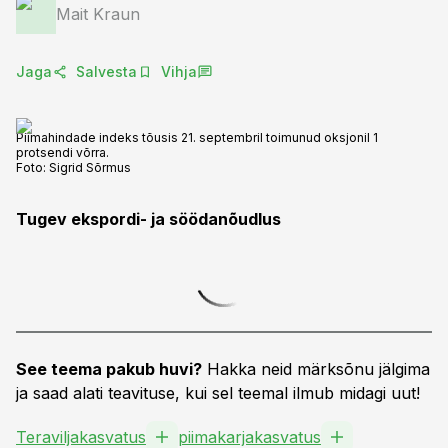
Mait Kraun
Jaga
Salvesta
Vihja
Piimahindade indeks tõusis 21. septembril toimunud oksjonil 1
protsendi võrra.
Foto:
Sigrid Sõrmus
Tugev ekspordi- ja söödanõudlus
See teema pakub huvi?
Hakka neid märksõnu jälgima
ja saad alati teavituse, kui sel teemal ilmub midagi uut!
Teraviljakasvatus
piimakarjakasvatus