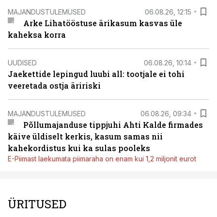
MAJANDUSTULEMUSED
06.08.26, 12:15
Arke Lihatööstuse ärikasum kasvas üle
kaheksa korra
UUDISED
06.08.26, 10:14
Jaekettide lepingud luubi all: tootjale ei tohi
veeretada ostja äririski
MAJANDUSTULEMUSED
06.08.26, 09:34
Põllumajanduse tippjuhi Ahti Kalde firmades
käive üldiselt kerkis, kasum samas nii
kahekordistus kui ka sulas pooleks
E-Piimast laekumata piimaraha on enam kui 1,2 miljonit eurot
ÜRITUSED