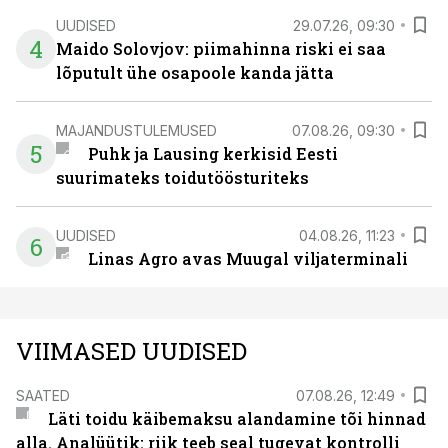
UUDISED
29.07.26, 09:30
4
Maido Solovjov: piimahinna riski ei saa
lõputult ühe osapoole kanda jätta
MAJANDUSTULEMUSED
07.08.26, 09:30
5
Puhk ja Lausing kerkisid Eesti
suurimateks toidutöösturiteks
UUDISED
04.08.26, 11:23
6
Linas Agro avas Muugal viljaterminali
VIIMASED UUDISED
SAATED
07.08.26, 12:49
Läti toidu käibemaksu alandamine tõi hinnad
alla. Analüütik: riik teeb seal tugevat kontrolli