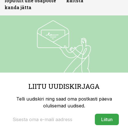
lõputult ühe osapoole
kaitsta
kanda jätta
LIITU UUDISKIRJAGA
Telli uudiskiri ning saad oma postkasti päeva
olulisemad uudised.
Liitun