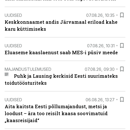
UUDISED
07.08.26, 10:35
Keskkonnaamet andis Järvamaal eriload kahe
karu küttimiseks
UUDISED
07.08.26, 10:31
Eluaseme kaaslaenust saab MES-i püsiv meede
MAJANDUSTULEMUSED
07.08.26, 09:30
Puhk ja Lausing kerkisid Eesti suurimateks
toidutöösturiteks
UUDISED
06.08.26, 13:27
Aita kaitsta Eesti põllumajandust, metsi ja
loodust – ära too reisilt kaasa soovimatuid
„kaasreisijaid“