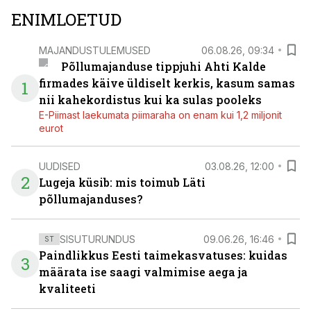
ENIMLOETUD
MAJANDUSTULEMUSED
06.08.26, 09:34
Põllumajanduse tippjuhi Ahti Kalde
firmades käive üldiselt kerkis, kasum samas
1
nii kahekordistus kui ka sulas pooleks
E-Piimast laekumata piimaraha on enam kui 1,2 miljonit
eurot
UUDISED
03.08.26, 12:00
2
Lugeja küsib: mis toimub Läti
põllumajanduses?
SISUTURUNDUS
09.06.26, 16:46
ST
Paindlikkus Eesti taimekasvatuses: kuidas
3
määrata ise saagi valmimise aega ja
kvaliteeti