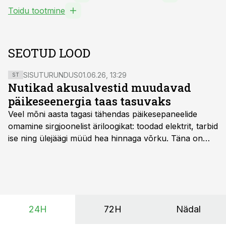
Toidu tootmine
SEOTUD LOOD
SISUTURUNDUS
01.06.26, 13:29
ST
Nutikad akusalvestid muudavad
päikeseenergia taas tasuvaks
Veel mõni aasta tagasi tähendas päikesepaneelide
omamine sirgjoonelist äriloogikat: toodad elektrit, tarbid
ise ning ülejäägi müüd hea hinnaga võrku. Täna on
olukord energiaturul muutunud. Taastuvenergia
tootmisvõimsusi on lisandunud omajagu ning
päikeselistel tundidel tekib võrku suur ületootmine, mis
surub börsihinna madalaks või isegi negatiivseks.
Seetõttu on akusalvestid muutumas nii ehitus- kui ka
24H
72H
Nädal
põllumajandusettevõtete jaoks üheks olulisemaks
investeeringuks energialahendustes.