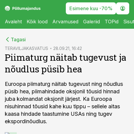
Esimene kuu -70%
Avaleht
Kõik lood
Arvamused
Galeriid
TOPid
Sisu
cebook
Tagasi
Twitter)
TERAVILJAKASVATUS
28.09.21, 16:42
Piimaturg näitab tugevust ja
kedIn
nõudlus püsib hea
ail
k
Euroopa piimaturg näitab tugevust ning nõudlus
püsib hea, piimahindade oksjonil tõusid hinnad
juba kolmandat oksjonit järjest. Ka Euroopa
nisuhinnad tõusid kahe kuu tippu – sellele aitas
kaasa hindade taastumine USAs ning tugev
ekspordinõudlus.