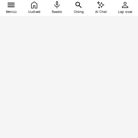
Menüü
Uudised
Raadio
Otsing
AI Chat
Logi sisse
Vana-Lõuna 39/1, 19094 Tallinn
(+372) 667 0111
pollumajandus@pollumajandus.ee
Telli
Reklaam
Firmast
Sisu kasutamisõigused
Ajakirjaniku
eetikakoodeks
Üldtingimused
Privaatsustingimused
Küpsiste poliitika
KKK
Eesti Meediaettevõtete
Eelistuste haldamine
Liit