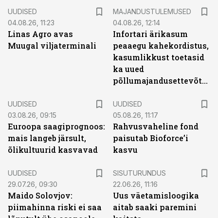
UUDISED
MAJANDUSTULEMUSED
04.08.26, 11:23
04.08.26, 12:14
Linas Agro avas
Infortari ärikasum
Muugal viljaterminali
peaaegu kahekordistus,
kasumlikkust toetasid
ka uued
põllumajandusettevõtted
UUDISED
UUDISED
03.08.26, 09:15
05.08.26, 11:17
Euroopa saagiprognoos:
Rahvusvaheline fond
mais langeb järsult,
paisutab Bioforce’i
õlikultuurid kasvavad
kasvu
ST
UUDISED
SISUTURUNDUS
29.07.26, 09:30
22.06.26, 11:16
Maido Solovjov:
Uus väetamisloogika
piimahinna riski ei saa
aitab saaki paremini