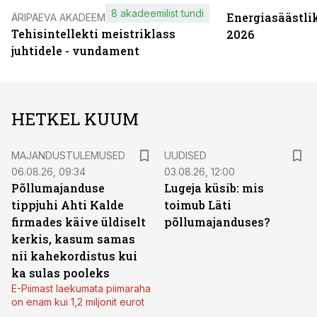
8 akadeemilist tundi
Energiasäästli
ÄRIPÄEVA AKADEEMIA
Tehisintellekti meistriklass
2026
juhtidele - vundament
HETKEL KUUM
MAJANDUSTULEMUSED
UUDISED
06.08.26, 09:34
03.08.26, 12:00
Põllumajanduse
Lugeja küsib: mis
tippjuhi Ahti Kalde
toimub Läti
firmades käive üldiselt
põllumajanduses?
kerkis, kasum samas
nii kahekordistus kui
ka sulas pooleks
E-Piimast laekumata piimaraha
on enam kui 1,2 miljonit eurot