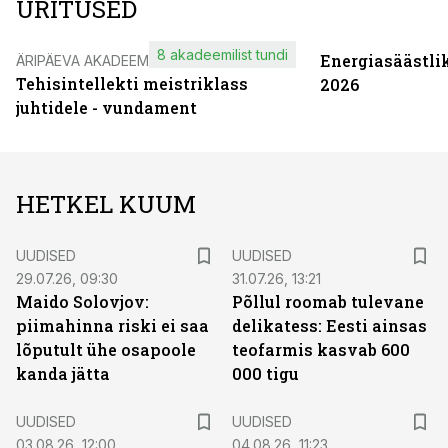
ÜRITUSED
8 akadeemilist tundi
Energiasäästli
ÄRIPÄEVA AKADEEMIA
Tehisintellekti meistriklass
2026
juhtidele - vundament
HETKEL KUUM
UUDISED
UUDISED
29.07.26, 09:30
31.07.26, 13:21
Maido Solovjov:
Põllul roomab tulevane
piimahinna riski ei saa
delikatess: Eesti ainsas
lõputult ühe osapoole
teofarmis kasvab 600
kanda jätta
000 tigu
UUDISED
UUDISED
03.08.26, 12:00
04.08.26, 11:23