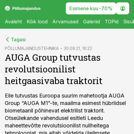
Esimene kuu -70%
Avaleht
Kõik lood
Arvamused
Galeriid
TOPid
Sisu
cebook
Tagasi
Twitter)
PÕLLUMAJANDUSTEHNIKA
30.09.21, 16:22
AUGA Group tutvustas
kedIn
revolutsioonilist
ail
heitgaasivaba traktorit
k
Eile tutvustas Euroopa suurim mahetootja AUGA
Group “AUGA M1”-te, maailma esimest hübriidsel
biometaanil põhinevat elektrilist traktorit.
Otseülekande vahendusel esitleti Leedu
maheettevõtte revolutsioonilist nullheitega
tehnoloogiat, mis aitab võidelda üleilmsete