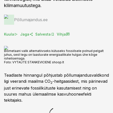
kliimamuutustega.
Põllumajandus.ee
Kuula
Jaga
Salvesta
Vihja
Biometaani valik alternatiivseks kütuseks fossiilsele polnud pelgalt
juhus, sest tegu on taastuvate energiaallikate hulgas ühe kõige
rohelisemaga.
Foto:
VYTAUTE STANKEVICIENE shoop.lt
Teadlaste hinnangul põhjustab põllumajandusvaldkond
ligi veerandi maailma CO
-heitgaasidest, mis pärinevad
2
just erinevate fossiilkütuste kasutamisest ning on
suures mahus ülemaailmse kasvuhooneefekti
tekitajaks.