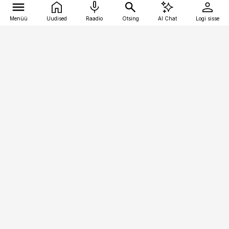
Menüü
Uudised
Raadio
Otsing
AI Chat
Logi sisse
Vana-Lõuna 39/1, 19094 Tallinn
(+372) 667 0111
pollumajandus@pollumajandus.ee
Telli
Reklaam
Firmast
Sisu kasutamisõigused
Ajakirjaniku
eetikakoodeks
Üldtingimused
Privaatsustingimused
Küpsiste poliitika
KKK
Eesti Meediaettevõtete
Eelistuste haldamine
Liit