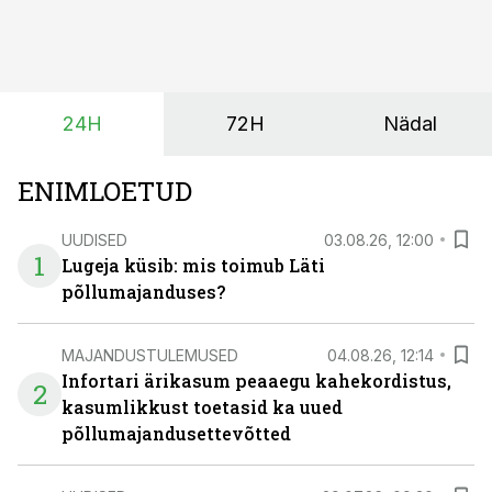
vaid ka muuta põllumeeste mõtteviisi väetamise
ajastuse ja koguste osas.
24H
72H
Nädal
ENIMLOETUD
UUDISED
03.08.26, 12:00
1
Lugeja küsib: mis toimub Läti
põllumajanduses?
MAJANDUSTULEMUSED
04.08.26, 12:14
Infortari ärikasum peaaegu kahekordistus,
2
kasumlikkust toetasid ka uued
põllumajandusettevõtted