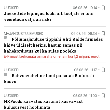
UUDISED
06.08.26, 10:14
Jaekettide lepingud luubi all: tootjale ei tohi
veeretada ostja äririski
MAJANDUSTULEMUSED
06.08.26, 09:34
Põllumajanduse tippjuhi Ahti Kalde firmades
käive üldiselt kerkis, kasum samas nii
kahekordistus kui ka sulas pooleks
E-Piimast laekumata piimaraha on enam kui 1,2 miljonit eurot
UUDISED
05.08.26, 11:17
Rahvusvaheline fond paisutab Bioforce’i
kasvu
UUDISED
05.08.26, 11:00
HKFoods kasvatas kasumit kasvavast
kulusurvest hoolimata