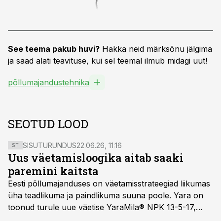
See teema pakub huvi?
Hakka neid märksõnu jälgima
ja saad alati teavituse, kui sel teemal ilmub midagi uut!
põllumajandustehnika
SEOTUD LOOD
SISUTURUNDUS
22.06.26, 11:16
ST
Uus väetamisloogika aitab saaki
paremini kaitsta
Eesti põllumajanduses on väetamisstrateegiad liikumas
üha teadlikuma ja paindlikuma suuna poole. Yara on
toonud turule uue väetise YaraMila® NPK 13-5-17,
mille eesmärk on mitte ainult parandada saagikust,