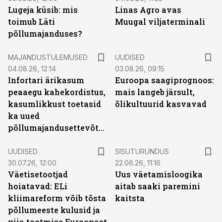
Lugeja küsib: mis
Linas Agro avas
toimub Läti
Muugal viljaterminali
põllumajanduses?
MAJANDUSTULEMUSED
UUDISED
04.08.26, 12:14
03.08.26, 09:15
Infortari ärikasum
Euroopa saagiprognoos:
peaaegu kahekordistus,
mais langeb järsult,
kasumlikkust toetasid
õlikultuurid kasvavad
ka uued
põllumajandusettevõtted
ST
UUDISED
SISUTURUNDUS
30.07.26, 12:00
22.06.26, 11:16
Väetisetootjad
Uus väetamisloogika
hoiatavad: ELi
aitab saaki paremini
kliimareform võib tõsta
kaitsta
põllumeeste kulusid ja
viia tootmise Euroopast