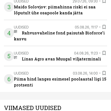
UUDISED
29.07.26, 09:30
3
Maido Solovjov: piimahinna riski ei saa
lõputult ühe osapoole kanda jätta
UUDISED
05.08.26, 11:17
4
Rahvusvaheline fond paisutab Bioforce’i
kasvu
UUDISED
04.08.26, 11:23
5
Linas Agro avas Muugal viljaterminali
UUDISED
03.08.26, 14:00
6
Piima hind langes esimesel poolaastal ligi 15
protsenti
VIIMASED UUDISED