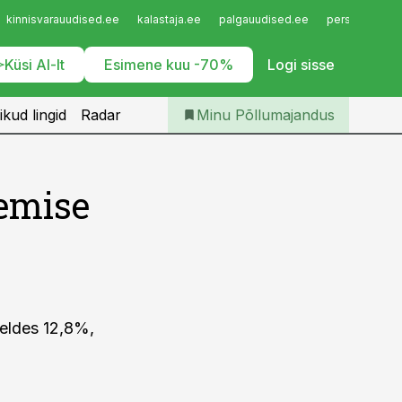
Iseteenindus
kinnisvarauudised.ee
kalastaja.ee
palgauudised.ee
personaliuudi
Telli Põllumajandus
Küsi AI-lt
Esimene kuu -70%
Logi sisse
ikud lingid
Radar
Minu Põllumajandus
emise
reldes 12,8%,