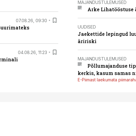
MAJANDUSTULEMUSED
Arke Lihatööstuse 
07.08.26, 09:30
UUDISED
 suurimateks
Jaekettide lepingud luub
äririski
04.08.26, 11:23
MAJANDUSTULEMUSED
rminali
Põllumajanduse tip
kerkis, kasum samas ni
E-Piimast laekumata piimaraha