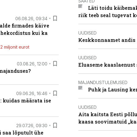
SAATED
Läti toidu käibema
riik teeb seal tugevat k
06.08.26, 09:34
alde firmades käive
ahekordistus kui ka
UUDISED
Keskkonnaamet andis J
 miljonit eurot
UUDISED
03.08.26, 12:00
Eluaseme kaaslaenust 
umajanduses?
MAJANDUSTULEMUSED
Puhk ja Lausing ke
09.06.26, 16:46
: kuidas määrata ise
UUDISED
Aita kaitsta Eesti põllu
kaasa soovimatuid „kaa
29.07.26, 09:30
 saa lõputult ühe