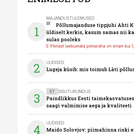
MAJANDUSTULEMUSED
Põllumajanduse tippjuhi Ahti K
1
üldiselt kerkis, kasum samas nii k
sulas pooleks
E-Piimast laekumata piimaraha on enam kui 1,2
UUDISED
2
Lugeja küsib: mis toimub Läti põll
ST
SISUTURUNDUS
3
Paindlikkus Eesti taimekasvatuses
saagi valmimise aega ja kvaliteeti
UUDISED
4
Maido Solovjov: piimahinna riski ei