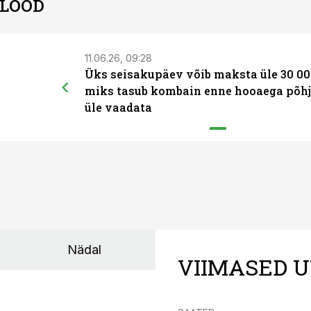
 LOOD
11.06.26, 09:28
Üks seisakupäev võib maksta üle 30 00
miks tasub kombain enne hooaega põhj
üle vaadata
Nädal
VIIMASED U