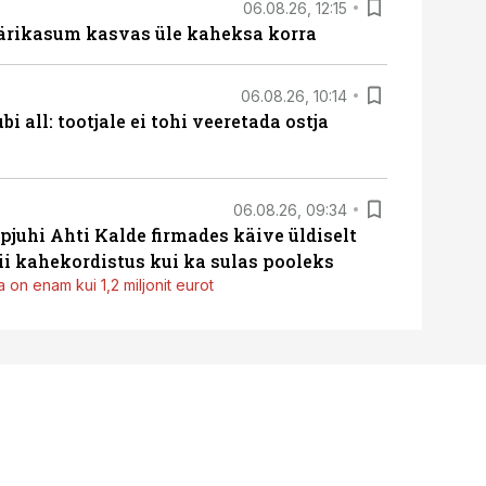
06.08.26, 12:15
ärikasum kasvas üle kaheksa korra
06.08.26, 10:14
i all: tootjale ei tohi veeretada ostja
06.08.26, 09:34
pjuhi Ahti Kalde firmades käive üldiselt
i kahekordistus kui ka sulas pooleks
 on enam kui 1,2 miljonit eurot