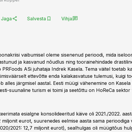
Jaga
Salvesta
Vihja
onakriisi vaibumisel oleme sisenenud perioodi, mida iselo
aastunud ja kasvanud nõudlus ning toorainehindade drastiline
PRFoods ASi juhataja Indrek Kasela. Tema väitel toetab ka
imisväärselt ettevõtte enda kalakasvatuse tulemusi, kuigi t
b alles järgmisel aastal. Eesti müügi vähenemine on Kasela v
Eesti-suunaline turism ei toimi ja seetõttu on HoReCa sektor 
teerimata esialgne konsolideeritud käive oli 2021./2022. aas
32 miljonit eurot, suurenedes eelmise aasta sama perioodiga 
020/2021: 12,7 miljonit eurot), sealhulgas oli müügitõus hu