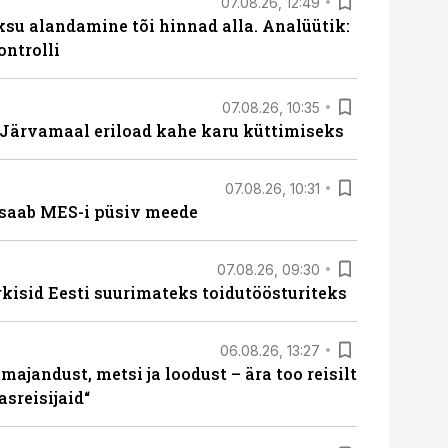
07.08.26, 12:49
ksu alandamine tõi hinnad alla. Analüütik:
ontrolli
07.08.26, 10:35
ärvamaal eriload kahe karu küttimiseks
07.08.26, 10:31
saab MES-i püsiv meede
07.08.26, 09:30
rkisid Eesti suurimateks toidutöösturiteks
06.08.26, 13:27
majandust, metsi ja loodust – ära too reisilt
sreisijaid“