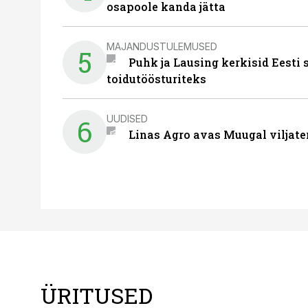
osapoole kanda jätta
MAJANDUSTULEMUSED
5
Puhk ja Lausing kerkisid Eesti
toidutöösturiteks
UUDISED
6
Linas Agro avas Muugal viljate
ÜRITUSED