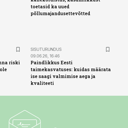
toetasid ka uued
põllumajandusettevõtted
ST
SISUTURUNDUS
09.06.26, 16:46
nna riski
Paindlikkus Eesti
ole
taimekasvatuses: kuidas määrata
ise saagi valmimise aega ja
kvaliteeti