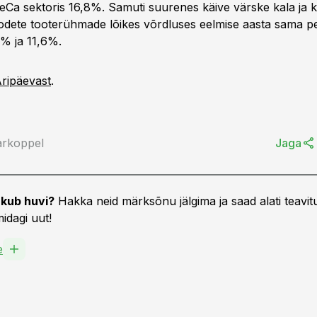
Ca sektoris 16,8%. Samuti suurenes käive värske kala ja ka
oodete tooterühmade lõikes võrdluses eelmise aasta sama p
7% ja 11,6%.
ripäevast
.
arkoppel
Jaga
kub huvi?
Hakka neid märksõnu jälgima ja saad alati teavitu
idagi uut!
e