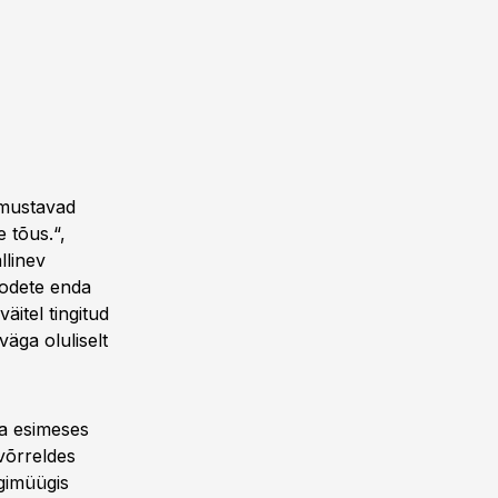
omustavad
 tõus.“,
llinev
oodete enda
äitel tingitud
väga oluliselt
ta esimeses
võrreldes
lgimüügis