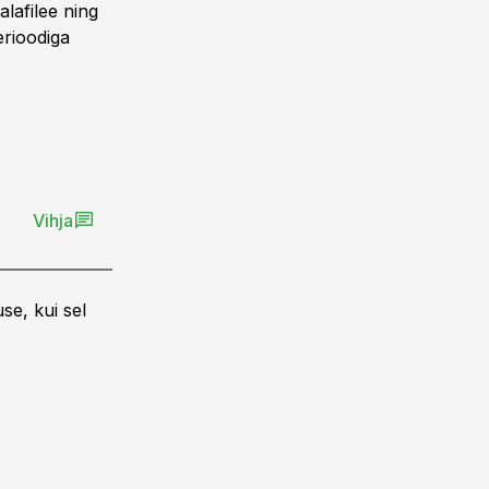
lafilee ning
erioodiga
Vihja
se, kui sel