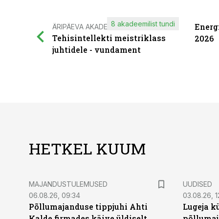
8 akadeemilist tundi
Energ
ÄRIPÄEVA AKADEEMIA
Tehisintellekti meistriklass
2026
juhtidele - vundament
HETKEL KUUM
MAJANDUSTULEMUSED
UUDISED
06.08.26, 09:34
03.08.26, 1
Põllumajanduse tippjuhi Ahti
Lugeja kü
Kalde firmades käive üldiselt
põllumaj