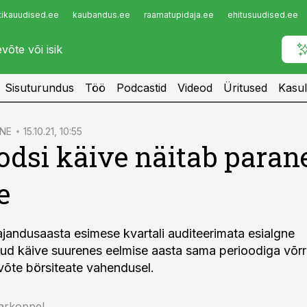
tikauudised.ee
kaubandus.ee
raamatupidaja.ee
ehitusuudised.ee
Infopank
Radar
Sisuturundus
Töö
Podcastid
Videod
Üritused
Kasul
NE
15.10.21, 10:55
dsi käive näitab paran
e
andusaasta esimese kvartali auditeerimata esialgne
tud käive suurenes eelmise aasta sama perioodiga võr
evõte börsiteate vahendusel.
arkoppel