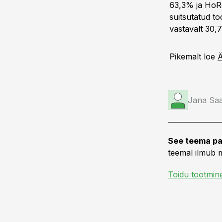
63,3% ja HoRe
suitsutatud t
vastavalt 30,
Pikemalt loe
Ä
Jana Sa
See teema pa
teemal ilmub m
Toidu tootmin