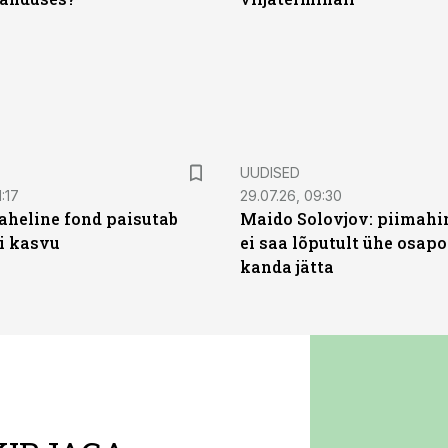
UUDISED
:17
29.07.26, 09:30
heline fond paisutab
Maido Solovjov: piimahi
’i kasvu
ei saa lõputult ühe osapo
kanda jätta