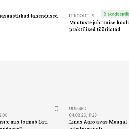
8 akadeemilis
iasäästlikud lahendused
IT KOOLITUS
Muutuste juhtimise kooli
praktilised tööriistad
UUDISED
2:00
04.08.26, 11:23
sib: mis toimub Läti
Linas Agro avas Muugal
anduses?
viljaterminali