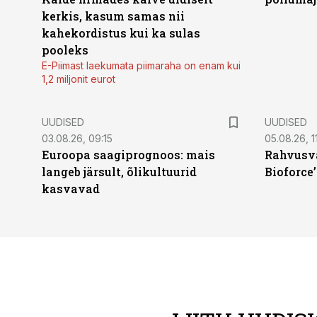
kerkis, kasum samas nii
kahekordistus kui ka sulas
pooleks
E-Piimast laekumata piimaraha on enam kui
1,2 miljonit eurot
UUDISED
UUDISED
03.08.26, 09:15
05.08.26, 11
Euroopa saagiprognoos: mais
Rahvusva
langeb järsult, õlikultuurid
Bioforce
kasvavad