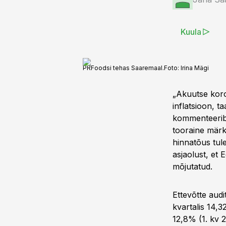
Kuula
PRFoodsi tehas Saaremaal.
Foto:
Irina Mägi
„Akuutse koro
inflatsioon, t
kommenteerib 
tooraine märk
hinnatõus tule
asjaolust, et 
mõjutatud.
Ettevõtte audi
kvartalis 14,
12,8% (1. kv 2