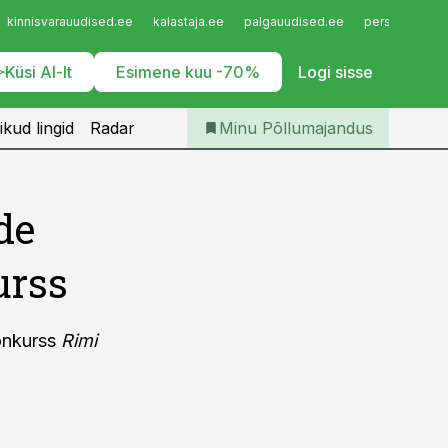
Iseteenindus
kinnisvarauudised.ee
kalastaja.ee
palgauudised.ee
personaliuudi
Telli Põllumajandus
Küsi AI-lt
Esimene kuu -70%
Logi sisse
ikud lingid
Radar
Minu Põllumajandus
de
urss
konkurss
Rimi