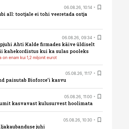
06.08.26, 10:14
i all: tootjale ei tohi veeretada ostja
06.08.26, 09:34
pjuhi Ahti Kalde firmades käive üldiselt
i kahekordistus kui ka sulas pooleks
 on enam kui 1,2 miljonit eurot
05.08.26, 11:17
d paisutab Bioforce’i kasvu
05.08.26, 11:00
umit kasvavast kulusurvest hoolimata
05.08.26, 10:30
ljakaubanduse juhi