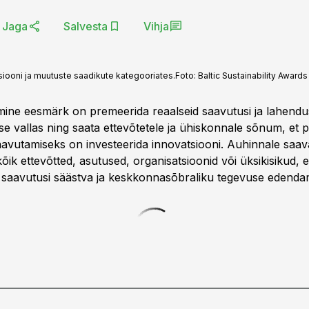
Jaga
Salvesta
Vihja
iooni ja muutuste saadikute kategooriates.
Foto:
Baltic Sustainability Awards
ine eesmärk on premeerida reaalseid saavutusi ja lahendu
se vallas ning saata ettevõtetele ja ühiskonnale sõnum, et p
avutamiseks on investeerida innovatsiooni. Auhinnale saa
õik ettevõtted, asutused, organisatsioonid või üksikisikud, et
d saavutusi säästva ja keskkonnasõbraliku tegevuse edendam