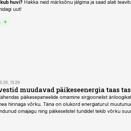
kub huvi?
Hakka neid märksõnu jälgima ja saad alati teavitu
idagi uut!
s
6.26, 13:29
vestid muudavad päikeseenergia taas ta
tähendas päikesepaneelide omamine sirgjoonelist äriloogikat:
 hea hinnaga võrku. Täna on olukord energiaturul muutunu
ndunud omajagu ning päikeselistel tundidel tekib võrku suu
ks või isegi negatiivseks. Seetõttu on akusalvestid muutuma
e jaoks üheks olulisemaks investeeringuks energialahendus