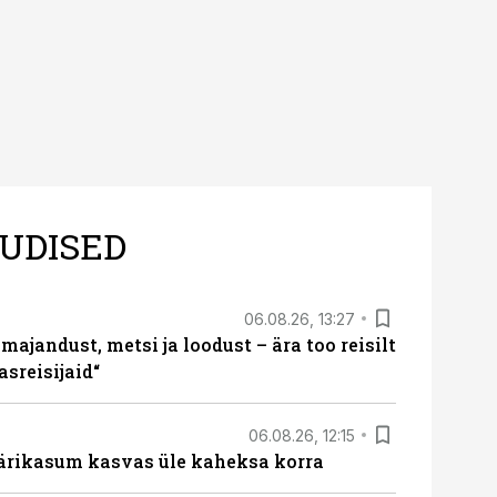
UDISED
06.08.26, 13:27
majandust, metsi ja loodust – ära too reisilt
sreisijaid“
06.08.26, 12:15
ärikasum kasvas üle kaheksa korra