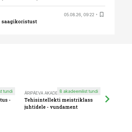
05.08.26, 09:22
 saagikoristust
t tundi
8 akadeemilist tundi
ÄRIPÄEVA AKADEEMIA
IT KOOLIT
tus -
Tehisintellekti meistriklass
Muutuste
juhtidele - vundament
praktilis