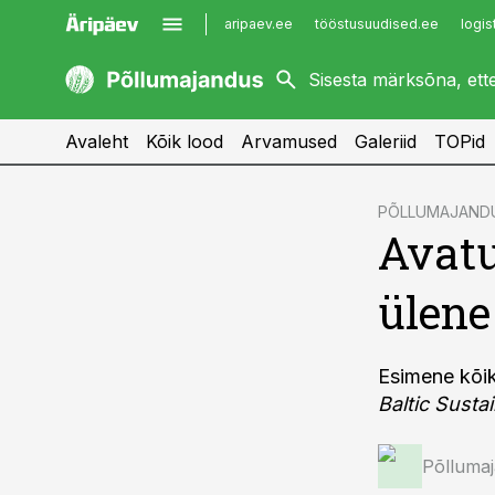
aripaev.ee
tööstusuudised.ee
logis
kaubandus.ee
imelineajalugu.ee
kinnisvarauudised.ee
imelineteadus.ee
Avaleht
Kõik lood
Arvamused
Galeriid
TOPid
cebook
PÕLLUMAJAND
Avatu
Twitter)
kedIn
ülene
ail
k
Esimene kõik
Baltic Susta
Põlluma