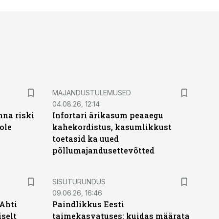
MAJANDUSTULEMUSED
04.08.26, 12:14
nna riski
Infortari ärikasum peaaegu
ole
kahekordistus, kasumlikkust
toetasid ka uued
põllumajandusettevõtted
ST
SISUTURUNDUS
09.06.26, 16:46
 Ahti
Paindlikkus Eesti
iselt
taimekasvatuses: kuidas määrata