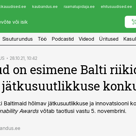
tikauudised.ee
kaubandus.ee
raamatupidaja.ee
ehitusuudised.ee
Infopank
Radar
Sisuturundus
Töö
Podcastid
Videod
Üritused
Kasul
US
28.10.21, 10:42
d on esimene Balti riiki
 jätkusuutlikkuse konk
i Baltimaid hõlmav jätkusuutlikkuse ja innovatsiooni 
inability Awards
võtab taotlusi vastu 5. novembrini.
jandus.ee