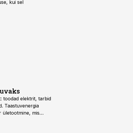
se, kui sel
suvaks
 toodad elektrit, tarbid
d. Taastuvenergia
r ületootmine, mis
s nii ehitus- kui ka
tes.