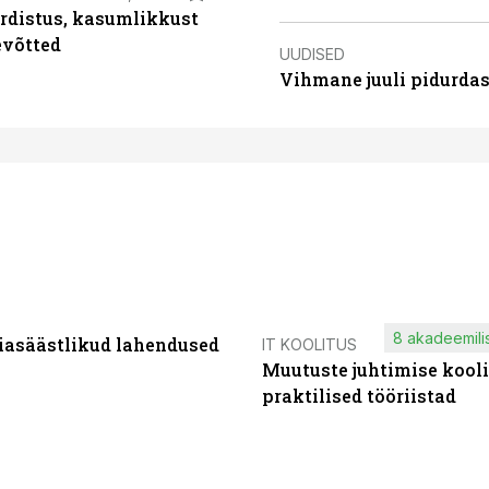
rdistus, kasumlikkust
evõtted
UUDISED
Vihmane juuli pidurdas
8 akadeemilis
iasäästlikud lahendused
IT KOOLITUS
Muutuste juhtimise kooli
praktilised tööriistad