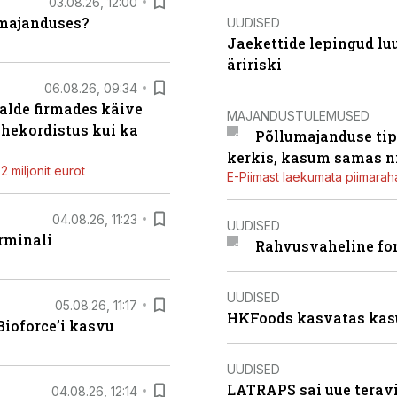
03.08.26, 12:00
umajanduses?
UUDISED
Jaekettide lepingud luub
äririski
06.08.26, 09:34
alde firmades käive
MAJANDUSTULEMUSED
ahekordistus kui ka
Põllumajanduse tip
kerkis, kasum samas ni
 miljonit eurot
E-Piimast laekumata piimaraha
04.08.26, 11:23
UUDISED
rminali
Rahvusvaheline fon
UUDISED
05.08.26, 11:17
HKFoods kasvatas kas
ioforce’i kasvu
UUDISED
LATRAPS sai uue teravi
04.08.26, 12:14