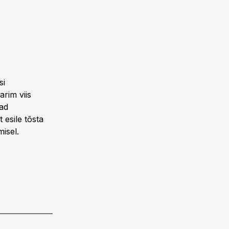
si
arim viis
vad
 esile tõsta
isel.