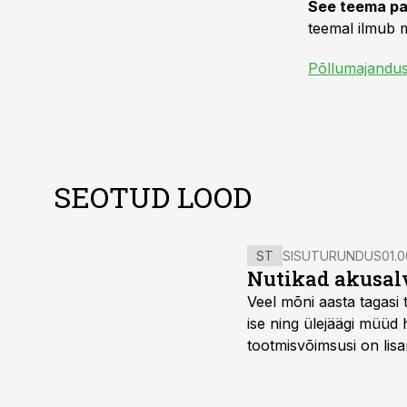
See teema pa
teemal ilmub m
Põllumajandu
SEOTUD LOOD
ST
SISUTURUNDUS
01.0
Nutikad akusal
Veel mõni aasta tagasi 
ise ning ülejäägi müüd
tootmisvõimsusi on lisa
surub börsihinna madala
põllumajandusettevõtet