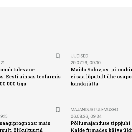
UUDISED
:21
29.07.26, 09:30
oomab tulevane
Maido Solovjov: piimahi
s: Eesti ainsas teofarmis
ei saa lõputult ühe osapo
00 000 tigu
kanda jätta
MAJANDUSTULEMUSED
9:15
06.08.26, 09:34
saagiprognoos: mais
Põllumajanduse tippjuhi
rsult, õlikultuurid
Kalde firmades käive üld