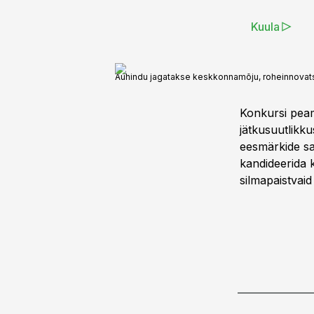
Kuula
Auhindu jagatakse keskkonnamõju, roheinnovats
Konkursi peam
jätkusuutlikku
eesmärkide sa
kandideerida k
silmapaistvai