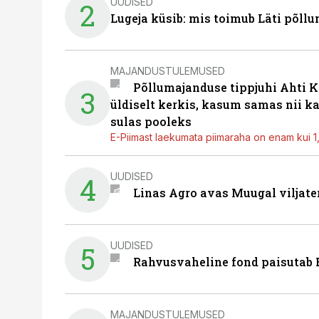
UUDISED
2
Lugeja küsib: mis toimub Läti põll
MAJANDUSTULEMUSED
Põllumajanduse tippjuhi Ahti K
3
üldiselt kerkis, kasum samas nii k
sulas pooleks
E-Piimast laekumata piimaraha on enam kui 1,2
UUDISED
4
Linas Agro avas Muugal viljate
UUDISED
5
Rahvusvaheline fond paisutab B
MAJANDUSTULEMUSED