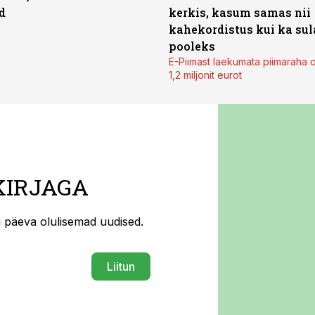
d
kerkis, kasum samas nii
kahekordistus kui ka sul
pooleks
E-Piimast laekumata piimaraha 
1,2 miljonit eurot
KIRJAGA
ti päeva olulisemad uudised.
Liitun