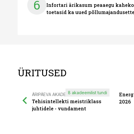
6
Infortari ärikasum peaaegu kaheko
toetasid ka uued põllumajandusett
ÜRITUSED
8 akadeemilist tundi
Energ
ÄRIPÄEVA AKADEEMIA
Tehisintellekti meistriklass
2026
juhtidele - vundament