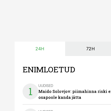
24H
72H
ENIMLOETUD
UUDISED
1
Maido Solovjov: piimahinna riski ei
osapoole kanda jätta