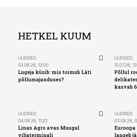
HETKEL KUUM
UUDISED
UUDISED
03.08.26, 12:00
31.07.26, 13
Lugeja küsib: mis toimub Läti
Põllul r
põllumajanduses?
delikates
kasvab 6
UUDISED
UUDISED
04.08.26, 11:23
03.08.26, 0
Linas Agro avas Muugal
Euroopa 
viljaterminali
langeb jä