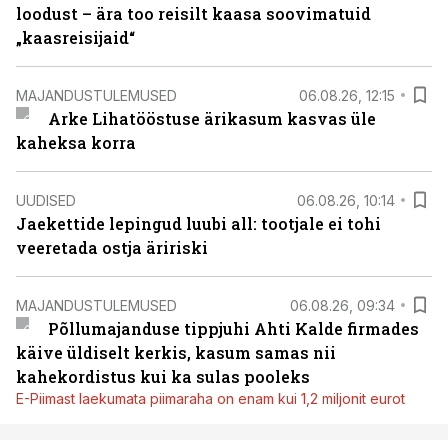
loodust – ära too reisilt kaasa soovimatuid
„kaasreisijaid“
MAJANDUSTULEMUSED
06.08.26, 12:15
Arke Lihatööstuse ärikasum kasvas üle
kaheksa korra
UUDISED
06.08.26, 10:14
Jaekettide lepingud luubi all: tootjale ei tohi
veeretada ostja äririski
MAJANDUSTULEMUSED
06.08.26, 09:34
Põllumajanduse tippjuhi Ahti Kalde firmades
käive üldiselt kerkis, kasum samas nii
kahekordistus kui ka sulas pooleks
E-Piimast laekumata piimaraha on enam kui 1,2 miljonit eurot