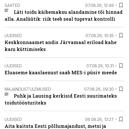
SAATED
07.08.26, 12:49
Läti toidu käibemaksu alandamine tõi hinnad
alla. Analüütik: riik teeb seal tugevat kontrolli
UUDISED
07.08.26, 10:35
Keskkonnaamet andis Järvamaal eriload kahe
karu küttimiseks
UUDISED
07.08.26, 10:31
Eluaseme kaaslaenust saab MES-i püsiv meede
MAJANDUSTULEMUSED
07.08.26, 09:30
Puhk ja Lausing kerkisid Eesti suurimateks
toidutöösturiteks
UUDISED
06.08.26, 13:27
Aita kaitsta Eesti põllumajandust, metsi ja