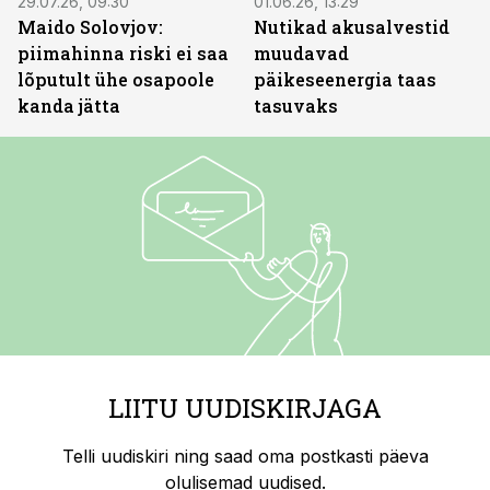
29.07.26, 09:30
01.06.26, 13:29
Maido Solovjov:
Nutikad akusalvestid
piimahinna riski ei saa
muudavad
lõputult ühe osapoole
päikeseenergia taas
kanda jätta
tasuvaks
LIITU UUDISKIRJAGA
Telli uudiskiri ning saad oma postkasti päeva
olulisemad uudised.