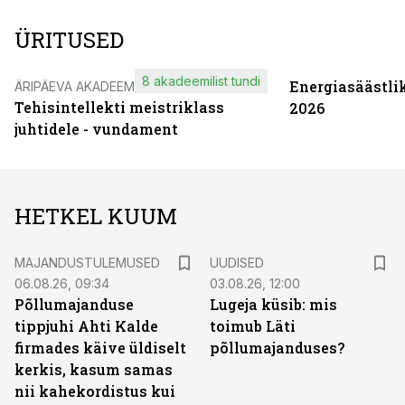
ÜRITUSED
8 akadeemilist tundi
Energiasäästli
ÄRIPÄEVA AKADEEMIA
Tehisintellekti meistriklass
2026
juhtidele - vundament
HETKEL KUUM
MAJANDUSTULEMUSED
UUDISED
06.08.26, 09:34
03.08.26, 12:00
Põllumajanduse
Lugeja küsib: mis
tippjuhi Ahti Kalde
toimub Läti
firmades käive üldiselt
põllumajanduses?
kerkis, kasum samas
nii kahekordistus kui