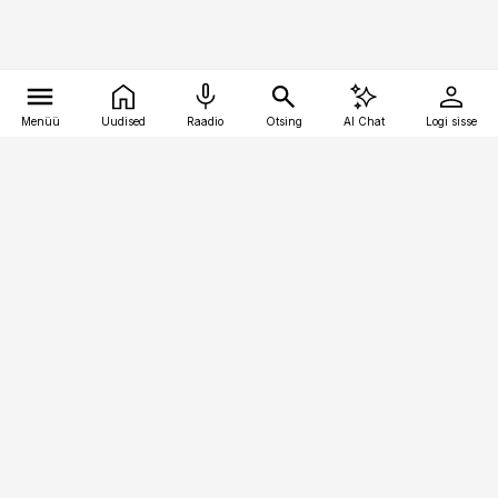
Menüü
Uudised
Raadio
Otsing
AI Chat
Logi sisse
Vana-Lõuna 39/1, 19094 Tallinn
(+372) 667 0111
pollumajandus@pollumajandus.ee
Telli
Reklaam
Firmast
Sisu kasutamisõigused
Ajakirjaniku
eetikakoodeks
Üldtingimused
Privaatsustingimused