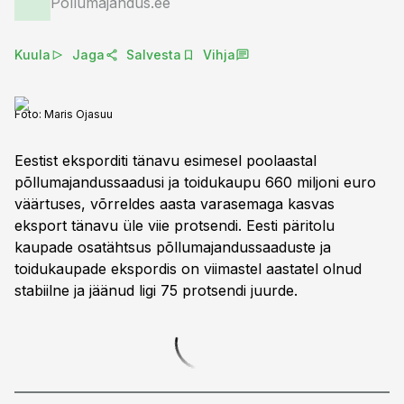
Põllumajandus.ee
Kuula
Jaga
Salvesta
Vihja
Foto:
Maris Ojasuu
Eestist eksporditi tänavu esimesel poolaastal
põllumajandussaadusi ja toidukaupu 660 miljoni euro
väärtuses, võrreldes aasta varasemaga kasvas
eksport tänavu üle viie protsendi. Eesti päritolu
kaupade osatähtsus põllumajandussaaduste ja
toidukaupade ekspordis on viimastel aastatel olnud
stabiilne ja jäänud ligi 75 protsendi juurde.