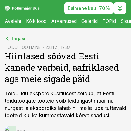
Esimene kuu -70%
Avaleht
Kõik lood
Arvamused
Galeriid
TOPid
Sisu
cebook
Tagasi
Twitter)
TOIDU TOOTMINE
22.11.21, 12:37
Hiinlased söövad Eesti
kedIn
kanade varbaid, aafriklased
ail
aga meie sigade päid
k
Toiduliidu ekspordiküsitlusest selgub, et Eesti
toidutootjate tooteid võib leida igast maailma
nurgast ja ekspordiks läheb nii meile juba tuttavaid
tooteid kui ka kummastavaid kõrvalsaadusi.