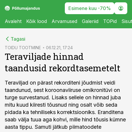
Esimene kuu -70%
Avaleht
Kõik lood
Arvamused
Galeriid
TOPid
Sisu
cebook
Tagasi
Twitter)
TOIDU TOOTMINE
06.12.21, 17:24
Teraviljade hinnad
kedIn
taandusid rekordtasemetelt
ail
k
Teraviljad on pärast rekorditeni jõudmist veidi
taandunud, sest koroonaviiruse omikronitüvi on
turge survestanud. Lisaks sellele on hinnad juba
mitu kuud kiiresti tõusnud ning osalt võib seda
pidada ka tehniliseks korrektsiooniks. Eranditena
saab välja tuua aga kohvi, mille hind tõusis kümne
aasta tippu. Samuti jätkub piimatoodete