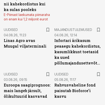
nii kahekordistus kui
ka sulas pooleks
E-Piimast laekumata piimaraha
on enam kui 1,2 miljonit eurot
UUDISED
MAJANDUSTULEMUSED
04.08.26, 11:23
04.08.26, 12:14
Linas Agro avas
Infortari ärikasum
Muugal viljaterminali
peaaegu kahekordistus,
kasumlikkust toetasid
ka uued
põllumajandusettevõtted
UUDISED
UUDISED
03.08.26, 09:15
05.08.26, 11:17
Euroopa saagiprognoos:
Rahvusvaheline fond
mais langeb järsult,
paisutab Bioforce’i
õlikultuurid kasvavad
kasvu
ST