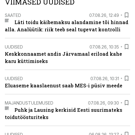
VIIMASED UUDISED
SAATED
07.08.26, 12:49
Läti toidu käibemaksu alandamine tõi hinnad
alla. Analüütik: riik teeb seal tugevat kontrolli
UUDISED
07.08.26, 10:35
Keskkonnaamet andis Järvamaal eriload kahe
karu küttimiseks
UUDISED
07.08.26, 10:31
Eluaseme kaaslaenust saab MES-i püsiv meede
MAJANDUSTULEMUSED
07.08.26, 09:30
Puhk ja Lausing kerkisid Eesti suurimateks
toidutöösturiteks
UUDISED
06.08.26, 13:27