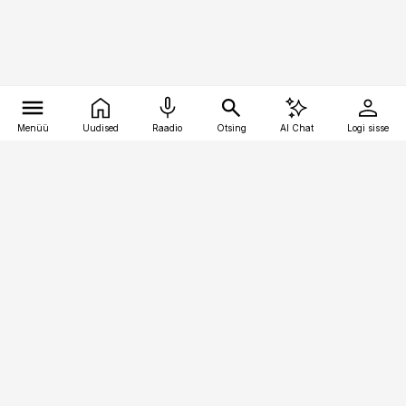
Menüü
Uudised
Raadio
Otsing
AI Chat
Logi sisse
Vana-Lõuna 39/1, 19094 Tallinn
(+372) 667 0111
pollumajandus@pollumajandus.ee
Telli
Reklaam
Firmast
Sisu kasutamisõigused
Ajakirjaniku