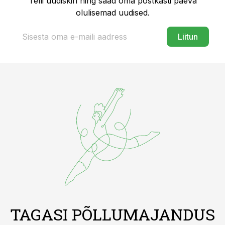
Telli uudiskiri ning saad oma postkasti päeva
olulisemad uudised.
Liitun
TAGASI PÕLLUMAJANDUS