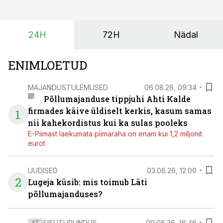
ajutiselt rivist välja langenud tehnikat, ja seda ilma suuri
investeeringuid tegemata. Baltic Agro masinarent tagab
vajaliku traktori ja lisavarustuse just siis, kui töömaht
24H
72H
Nädal
on suurim ning iga töötund on oluline.
ENIMLOETUD
MAJANDUSTULEMUSED
06.08.26, 09:34
Põllumajanduse tippjuhi Ahti Kalde
firmades käive üldiselt kerkis, kasum samas
1
nii kahekordistus kui ka sulas pooleks
E-Piimast laekumata piimaraha on enam kui 1,2 miljonit
eurot
UUDISED
03.08.26, 12:00
2
Lugeja küsib: mis toimub Läti
põllumajanduses?
SISUTURUNDUS
09.06.26, 16:46
ST