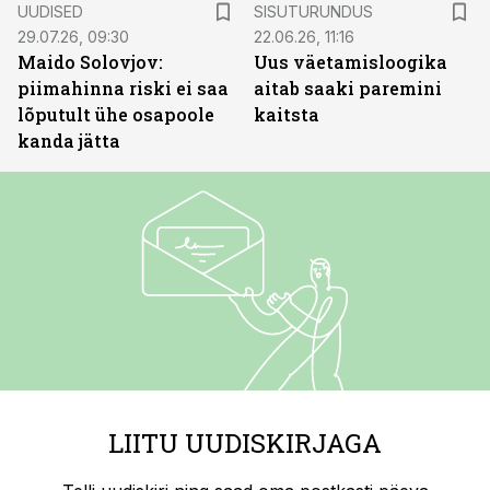
UUDISED
SISUTURUNDUS
29.07.26, 09:30
22.06.26, 11:16
Maido Solovjov:
Uus väetamisloogika
piimahinna riski ei saa
aitab saaki paremini
lõputult ühe osapoole
kaitsta
kanda jätta
LIITU UUDISKIRJAGA