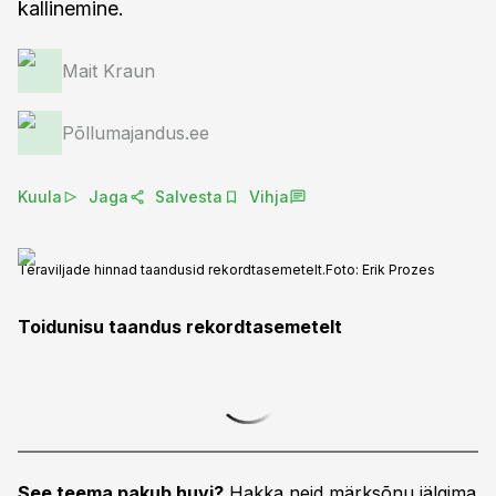
kallinemine.
Mait Kraun
Põllumajandus.ee
Kuula
Jaga
Salvesta
Vihja
Teraviljade hinnad taandusid rekordtasemetelt.
Foto:
Erik Prozes
Toidunisu taandus rekordtasemetelt
See teema pakub huvi?
Hakka neid märksõnu jälgima