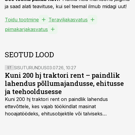
ja saad alati teavituse, kui sel teemal ilmub midagi uut!
Toidu tootmine
Teraviljakasvatus
piimakarjakasvatus
SEOTUD LOOD
SISUTURUNDUS
03.07.26, 10:27
ST
Kuni 200 hj traktori rent – paindlik
lahendus põllumajandusse, ehitusse
ja teehooldusesse
Kuni 200 hj traktori rent
on paindlik lahendus
ettevõttele, kes vajab töökindlat masinat
hooajatöödeks, ehitusobjektile või talviseks
lumetõrjeks. Renditraktor kuni 200 hj aitab katta
hooajalisi töötippe, ootamatuid lisatöid või asendada