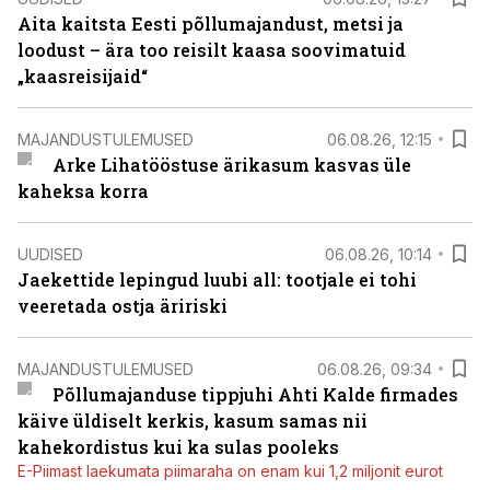
Aita kaitsta Eesti põllumajandust, metsi ja
loodust – ära too reisilt kaasa soovimatuid
„kaasreisijaid“
MAJANDUSTULEMUSED
06.08.26, 12:15
Arke Lihatööstuse ärikasum kasvas üle
kaheksa korra
UUDISED
06.08.26, 10:14
Jaekettide lepingud luubi all: tootjale ei tohi
veeretada ostja äririski
MAJANDUSTULEMUSED
06.08.26, 09:34
Põllumajanduse tippjuhi Ahti Kalde firmades
käive üldiselt kerkis, kasum samas nii
kahekordistus kui ka sulas pooleks
E-Piimast laekumata piimaraha on enam kui 1,2 miljonit eurot