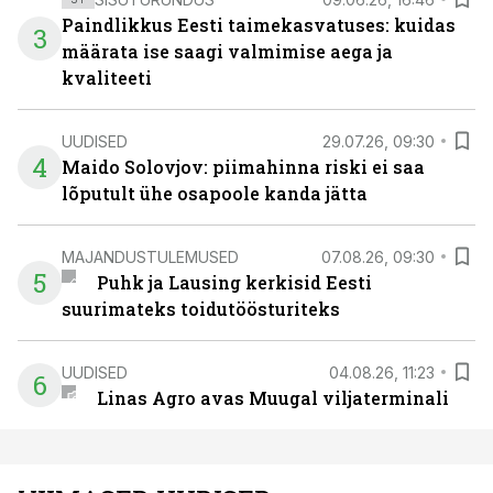
Paindlikkus Eesti taimekasvatuses: kuidas
3
määrata ise saagi valmimise aega ja
kvaliteeti
UUDISED
29.07.26, 09:30
4
Maido Solovjov: piimahinna riski ei saa
lõputult ühe osapoole kanda jätta
MAJANDUSTULEMUSED
07.08.26, 09:30
5
Puhk ja Lausing kerkisid Eesti
suurimateks toidutöösturiteks
UUDISED
04.08.26, 11:23
6
Linas Agro avas Muugal viljaterminali