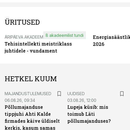
ÜRITUSED
8 akadeemilist tundi
Energiasäästli
ÄRIPÄEVA AKADEEMIA
Tehisintellekti meistriklass
2026
juhtidele - vundament
HETKEL KUUM
MAJANDUSTULEMUSED
UUDISED
06.08.26, 09:34
03.08.26, 12:00
Põllumajanduse
Lugeja küsib: mis
tippjuhi Ahti Kalde
toimub Läti
firmades käive üldiselt
põllumajanduses?
kerkis, kasum samas