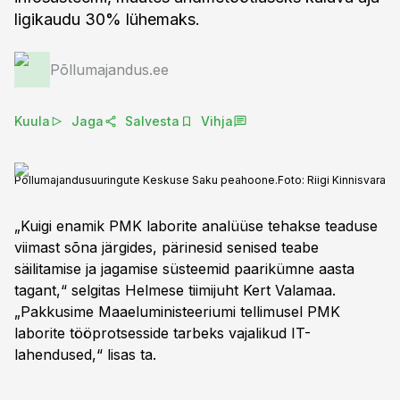
ligikaudu 30% lühemaks.
Põllumajandus.ee
Kuula
Jaga
Salvesta
Vihja
Põllumajandusuuringute Keskuse Saku peahoone.
Foto:
Riigi Kinnisvara
„Kuigi enamik PMK laborite analüüse tehakse teaduse
viimast sõna järgides, pärinesid senised teabe
säilitamise ja jagamise süsteemid paarikümne aasta
tagant,“ selgitas Helmese tiimijuht Kert Valamaa.
„Pakkusime Maaeluministeeriumi tellimusel PMK
laborite tööprotsesside tarbeks vajalikud IT-
lahendused,“ lisas ta.