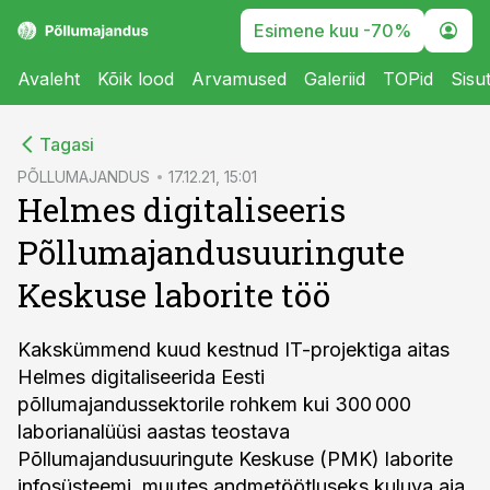
Esimene kuu -70%
Avaleht
Kõik lood
Arvamused
Galeriid
TOPid
Sisu
cebook
Tagasi
Twitter)
PÕLLUMAJANDUS
17.12.21, 15:01
Helmes digitaliseeris
kedIn
Põllumajandusuuringute
ail
Keskuse laborite töö
k
Kakskümmend kuud kestnud IT-projektiga aitas
Helmes digitaliseerida Eesti
põllumajandussektorile rohkem kui 300 000
laborianalüüsi aastas teostava
Põllumajandusuuringute Keskuse (PMK) laborite
infosüsteemi, muutes andmetöötluseks kuluva aja