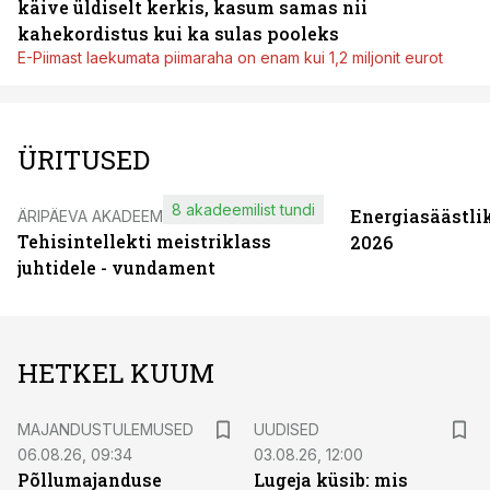
käive üldiselt kerkis, kasum samas nii
kahekordistus kui ka sulas pooleks
E-Piimast laekumata piimaraha on enam kui 1,2 miljonit eurot
ÜRITUSED
8 akadeemilist tundi
Energiasäästli
ÄRIPÄEVA AKADEEMIA
Tehisintellekti meistriklass
2026
juhtidele - vundament
HETKEL KUUM
MAJANDUSTULEMUSED
UUDISED
06.08.26, 09:34
03.08.26, 12:00
Põllumajanduse
Lugeja küsib: mis