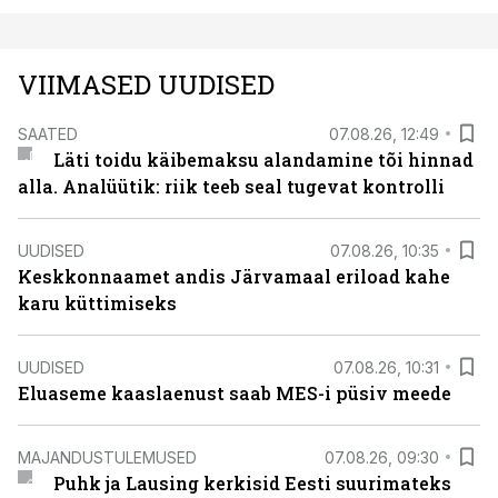
VIIMASED UUDISED
SAATED
07.08.26, 12:49
Läti toidu käibemaksu alandamine tõi hinnad
alla. Analüütik: riik teeb seal tugevat kontrolli
UUDISED
07.08.26, 10:35
Keskkonnaamet andis Järvamaal eriload kahe
karu küttimiseks
UUDISED
07.08.26, 10:31
Eluaseme kaaslaenust saab MES-i püsiv meede
MAJANDUSTULEMUSED
07.08.26, 09:30
Puhk ja Lausing kerkisid Eesti suurimateks