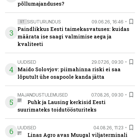
põllumajanduses?
SISUTURUNDUS
09.06.26, 16:46
ST
Paindlikkus Eesti taimekasvatuses: kuidas
3
määrata ise saagi valmimise aega ja
kvaliteeti
UUDISED
29.07.26, 09:30
4
Maido Solovjov: piimahinna riski ei saa
lõputult ühe osapoole kanda jätta
MAJANDUSTULEMUSED
07.08.26, 09:30
5
Puhk ja Lausing kerkisid Eesti
suurimateks toidutöösturiteks
UUDISED
04.08.26, 11:23
6
Linas Agro avas Muugal viljaterminali