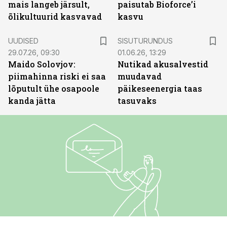
mais langeb järsult,
paisutab Bioforce’i
õlikultuurid kasvavad
kasvu
ST
UUDISED
SISUTURUNDUS
29.07.26, 09:30
01.06.26, 13:29
Maido Solovjov:
Nutikad akusalvestid
piimahinna riski ei saa
muudavad
lõputult ühe osapoole
päikeseenergia taas
kanda jätta
tasuvaks