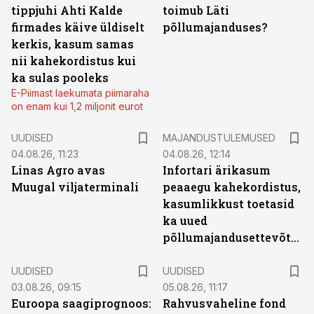
tippjuhi Ahti Kalde
toimub Läti
firmades käive üldiselt
põllumajanduses?
kerkis, kasum samas
nii kahekordistus kui
ka sulas pooleks
E-Piimast laekumata piimaraha
on enam kui 1,2 miljonit eurot
UUDISED
MAJANDUSTULEMUSED
04.08.26, 11:23
04.08.26, 12:14
Linas Agro avas
Infortari ärikasum
Muugal viljaterminali
peaaegu kahekordistus,
kasumlikkust toetasid
ka uued
põllumajandusettevõtted
UUDISED
UUDISED
03.08.26, 09:15
05.08.26, 11:17
Euroopa saagiprognoos:
Rahvusvaheline fond