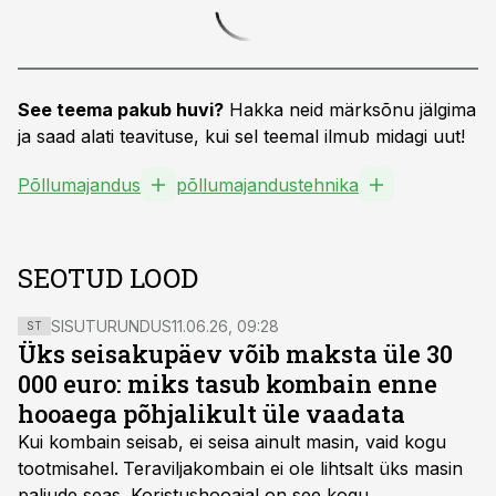
See teema pakub huvi?
Hakka neid märksõnu jälgima
ja saad alati teavituse, kui sel teemal ilmub midagi uut!
Põllumajandus
põllumajandustehnika
SEOTUD LOOD
SISUTURUNDUS
11.06.26, 09:28
ST
Üks seisakupäev võib maksta üle 30
000 euro: miks tasub kombain enne
hooaega põhjalikult üle vaadata
Kui kombain seisab, ei seisa ainult masin, vaid kogu
tootmisahel.
Teraviljakombain ei ole lihtsalt üks masin
paljude seas. Koristushooajal on see kogu