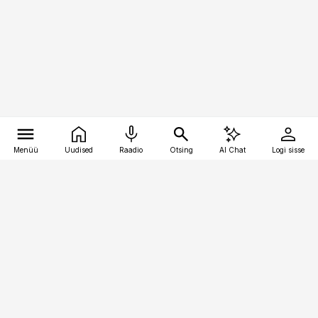
Menüü
Uudised
Raadio
Otsing
AI Chat
Logi sisse
Vana-Lõuna 39/1, 19094 Tallinn
(+372) 667 0111
pollumajandus@pollumajandus.ee
Telli
Reklaam
Firmast