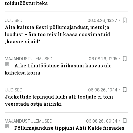
toidutöösturiteks
UUDISED
06.08.26, 13:27
Aita kaitsta Eesti põllumajandust, metsi ja
loodust – ära too reisilt kaasa soovimatuid
„kaasreisijaid“
MAJANDUSTULEMUSED
06.08.26, 12:15
Arke Lihatööstuse ärikasum kasvas üle
kaheksa korra
UUDISED
06.08.26, 10:14
Jaekettide lepingud luubi all: tootjale ei tohi
veeretada ostja äririski
MAJANDUSTULEMUSED
06.08.26, 09:34
Põllumajanduse tippjuhi Ahti Kalde firmades