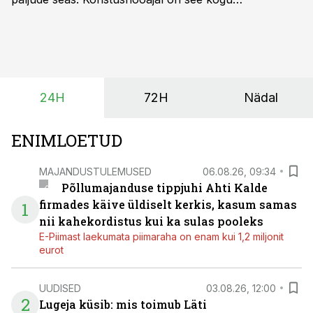
tootmisprotsessi kõige kriitilisem lüli. Kui külv,
taimekaitse ja väetamine jaotuvad kuude peale, siis
saagi kättesaamine ja realiseerimine toimub sageli väga
lühikese ajavahemiku jooksul – kõigest 2-4 nädalaga.
24H
72H
Nädal
ENIMLOETUD
MAJANDUSTULEMUSED
06.08.26, 09:34
Põllumajanduse tippjuhi Ahti Kalde
firmades käive üldiselt kerkis, kasum samas
1
nii kahekordistus kui ka sulas pooleks
E-Piimast laekumata piimaraha on enam kui 1,2 miljonit
eurot
UUDISED
03.08.26, 12:00
2
Lugeja küsib: mis toimub Läti