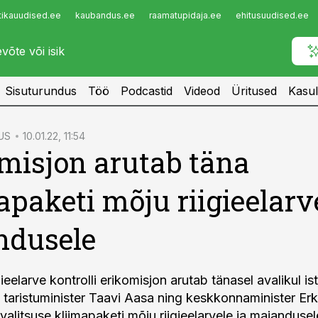
tikauudised.ee
kaubandus.ee
raamatupidaja.ee
ehitusuudised.ee
Infopank
Radar
Sisuturundus
Töö
Podcastid
Videod
Üritused
Kasul
US
10.01.22, 11:54
misjon arutab täna
apaketi mõju riigieelarve
ndusele
gieelarve kontrolli erikomisjon arutab tänasel avalikul is
 taristuminister Taavi Aasa ning keskkonnaminister Erk
alitsuse kliimapaketi mõju riigieelarvele ja majandusel