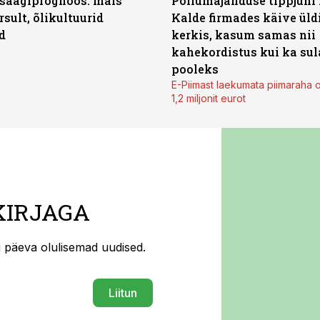
saagiprognoos: mais
Põllumajanduse tippjuhi
rsult, õlikultuurid
Kalde firmades käive üld
d
kerkis, kasum samas nii
kahekordistus kui ka sul
pooleks
E-Piimast laekumata piimaraha 
1,2 miljonit eurot
KIRJAGA
ti päeva olulisemad uudised.
Liitun