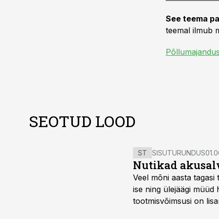
See teema pa
teemal ilmub m
Põllumajandu
SEOTUD LOOD
ST
SISUTURUNDUS
01.0
Nutikad akusal
Veel mõni aasta tagasi 
ise ning ülejäägi müüd
tootmisvõimsusi on lisa
surub börsihinna madala