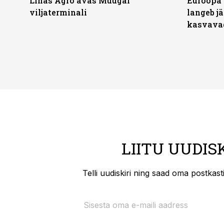
Linas Agro avas Muugal
Euroopa 
viljaterminali
langeb jä
kasvava
LIITU UUDIS
Telli uudiskiri ning saad oma postkas