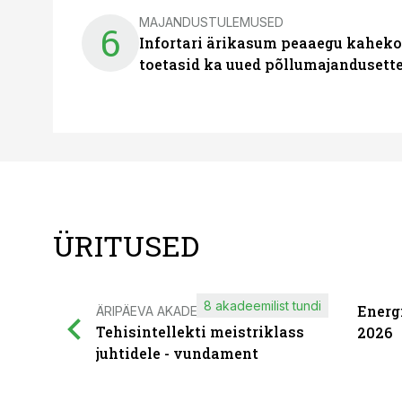
MAJANDUSTULEMUSED
6
Infortari ärikasum peaaegu kaheko
toetasid ka uued põllumajandusett
ÜRITUSED
8 akadeemilist tundi
Energ
ÄRIPÄEVA AKADEEMIA
Tehisintellekti meistriklass
2026
juhtidele - vundament