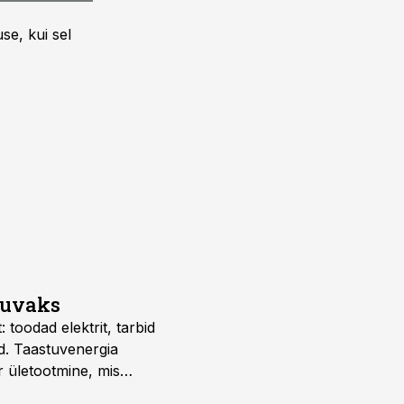
se, kui sel
suvaks
 toodad elektrit, tarbid
d. Taastuvenergia
r ületootmine, mis
s nii ehitus- kui ka