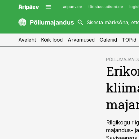
aripaev.ee
tööstusuudised.ee
logis
kaubandus.ee
imelineajalugu.ee
kinnisvarauudised.ee
imelineteadus.ee
Avaleht
Kõik lood
Arvamused
Galeriid
TOPid
cebook
PÕLLUMAJAND
Eriko
Twitter)
kedIn
kliim
ail
maja
k
Riigikogu rii
majandus- ja
Savisaarega v