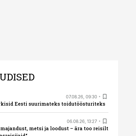
tes.
UDISED
07.08.26, 09:30
rkisid Eesti suurimateks toidutöösturiteks
06.08.26, 13:27
majandust, metsi ja loodust – ära too reisilt
sreisijaid“