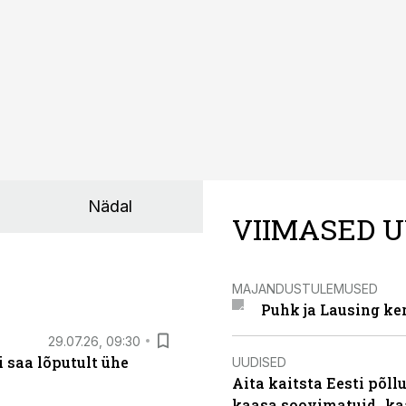
e jaoks üheks olulisemaks investeeringuks energialahendus
Nädal
VIIMASED U
MAJANDUSTULEMUSED
Puhk ja Lausing ke
29.07.26, 09:30
 saa lõputult ühe
UUDISED
Aita kaitsta Eesti põllu
kaasa soovimatuid „kaa