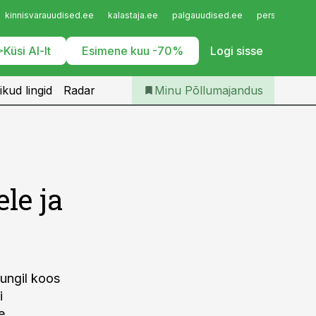
Iseteenindus
kinnisvarauudised.ee
kalastaja.ee
palgauudised.ee
personaliuudi
Telli Põllumajandus
Küsi AI-lt
Esimene kuu -70%
Logi sisse
ikud lingid
Radar
Minu Põllumajandus
le ja
tungil koos
i
e.