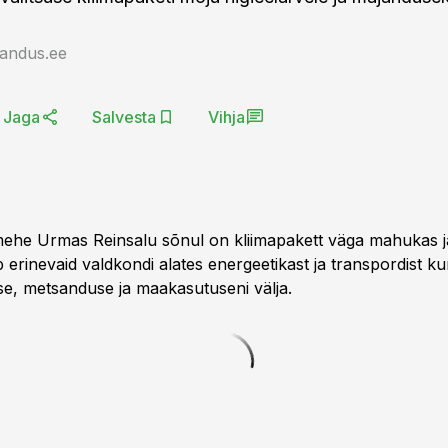
jandus.ee
Jaga
Salvesta
Vihja
mehe Urmas Reinsalu sõnul on kliimapakett väga mahukas 
erinevaid valdkondi alates energeetikast ja transpordist ku
e, metsanduse ja maakasutuseni välja.