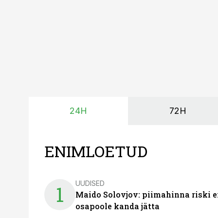
põllumajandusettevõtet
24H
72H
ENIMLOETUD
UUDISED
1
Maido Solovjov: piimahinna riski ei
osapoole kanda jätta