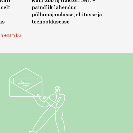
 Ahti
Kuni 200 hj traktori rent –
iselt
paindlik lahendus
põllumajandusse, ehitusse ja
as
teehooldusesse
on enam kui