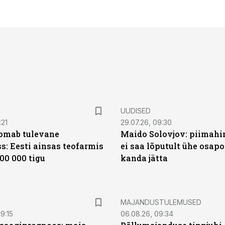
UUDISED
:21
29.07.26, 09:30
oomab tulevane
Maido Solovjov: piimahi
s: Eesti ainsas teofarmis
ei saa lõputult ühe osapo
00 000 tigu
kanda jätta
MAJANDUSTULEMUSED
9:15
06.08.26, 09:34