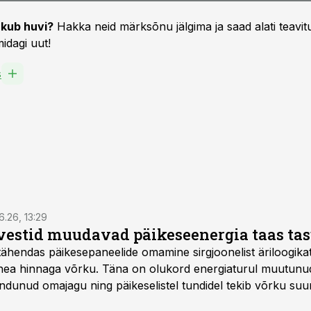
kub huvi?
Hakka neid märksõnu jälgima ja saad alati teavitu
idagi uut!
s
6.26, 13:29
vestid muudavad päikeseenergia taas ta
tähendas päikesepaneelide omamine sirgjoonelist äriloogikat:
 hea hinnaga võrku. Täna on olukord energiaturul muutunu
ndunud omajagu ning päikeselistel tundidel tekib võrku suu
ks või isegi negatiivseks. Seetõttu on akusalvestid muutuma