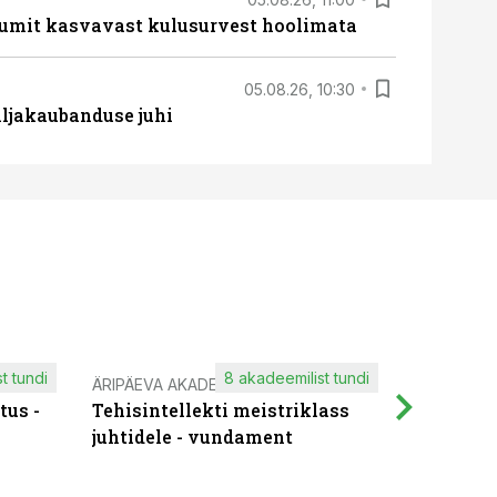
umit kasvavast kulusurvest hoolimata
05.08.26, 10:30
ljakaubanduse juhi
t tundi
8 akadeemilist tundi
ÄRIPÄEVA AKADEEMIA
IT KOOLIT
tus -
Tehisintellekti meistriklass
Muutuste
juhtidele - vundament
praktilis