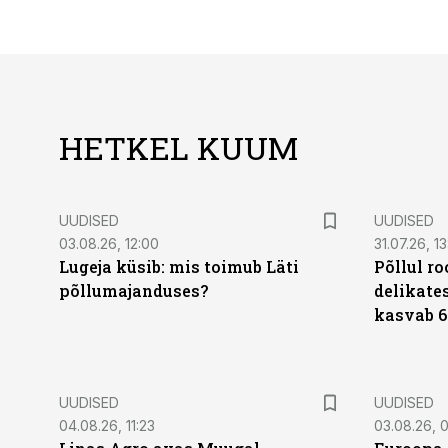
HETKEL KUUM
UUDISED
UUDISED
03.08.26, 12:00
31.07.26, 13
Lugeja küsib: mis toimub Läti
Põllul r
põllumajanduses?
delikates
kasvab 6
UUDISED
UUDISED
04.08.26, 11:23
03.08.26, 0