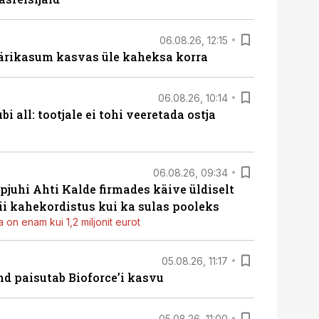
06.08.26, 12:15
ärikasum kasvas üle kaheksa korra
06.08.26, 10:14
i all: tootjale ei tohi veeretada ostja
06.08.26, 09:34
pjuhi Ahti Kalde firmades käive üldiselt
i kahekordistus kui ka sulas pooleks
 on enam kui 1,2 miljonit eurot
05.08.26, 11:17
d paisutab Bioforce’i kasvu
05.08.26, 11:00