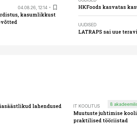
HKFoods kasvatas kas
04.08.26, 12:14
rdistus, kasumlikkust
evõtted
UUDISED
LATRAPS sai uue teravi
8 akadeemilis
iasäästlikud lahendused
IT KOOLITUS
Muutuste juhtimise kooli
praktilised tööriistad