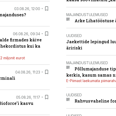
03.08.26, 12:00
umajanduses?
MAJANDUSTULEMUSED
Arke Lihatööstuse 
06.08.26, 09:34
UUDISED
alde firmades käive
Jaekettide lepingud luub
ahekordistus kui ka
äririski
 miljonit eurot
MAJANDUSTULEMUSED
Põllumajanduse tip
04.08.26, 11:23
kerkis, kasum samas ni
rminali
E-Piimast laekumata piimaraha
UUDISED
05.08.26, 11:17
Rahvusvaheline fon
ioforce’i kasvu
UUDISED