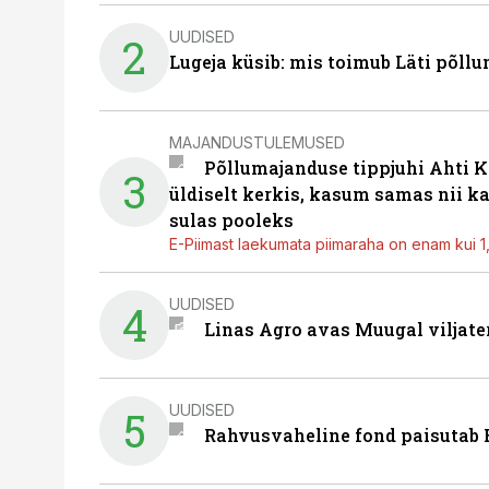
UUDISED
2
Lugeja küsib: mis toimub Läti põll
MAJANDUSTULEMUSED
Põllumajanduse tippjuhi Ahti K
3
üldiselt kerkis, kasum samas nii k
sulas pooleks
E-Piimast laekumata piimaraha on enam kui 1,2
UUDISED
4
Linas Agro avas Muugal viljate
UUDISED
5
Rahvusvaheline fond paisutab B