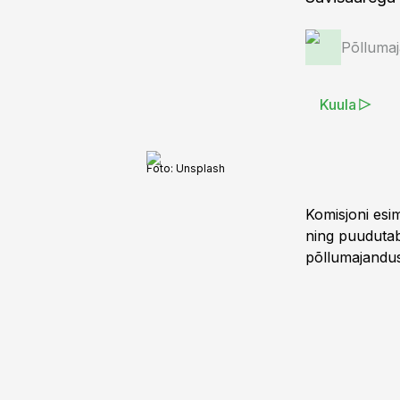
Põlluma
Kuula
Foto:
Unsplash
Komisjoni esi
ning puudutab 
põllumajandus