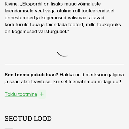
Kivine. „Ekspordil on lisaks müügivõimaluste
laiendamisele veel väga oluline roll tootearendusel:
õnnestumised ja kogemused välismaal aitavad
koduturule tuua ja täiendada tooteid, mille tõukejõuks
on kogemused välisturgudel.“
See teema pakub huvi?
Hakka neid märksõnu jälgima
ja saad alati teavituse, kui sel teemal ilmub midagi uut!
Toidu tootmine
SEOTUD LOOD