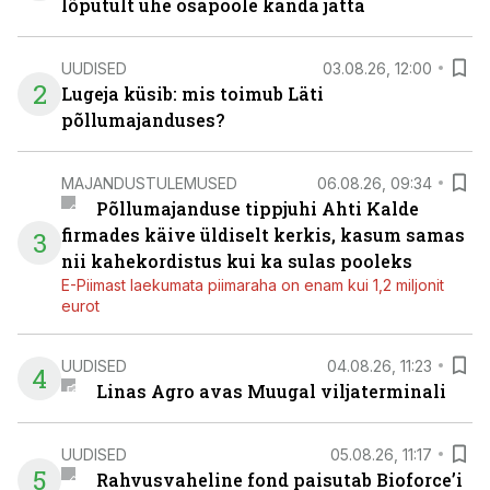
lõputult ühe osapoole kanda jätta
UUDISED
03.08.26, 12:00
2
Lugeja küsib: mis toimub Läti
põllumajanduses?
MAJANDUSTULEMUSED
06.08.26, 09:34
Põllumajanduse tippjuhi Ahti Kalde
firmades käive üldiselt kerkis, kasum samas
3
nii kahekordistus kui ka sulas pooleks
E-Piimast laekumata piimaraha on enam kui 1,2 miljonit
eurot
UUDISED
04.08.26, 11:23
4
Linas Agro avas Muugal viljaterminali
UUDISED
05.08.26, 11:17
5
Rahvusvaheline fond paisutab Bioforce’i