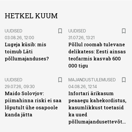
HETKEL KUUM
UUDISED
UUDISED
03.08.26, 12:00
31.07.26, 13:21
Lugeja küsib: mis
Põllul roomab tulevane
toimub Läti
delikatess: Eesti ainsas
põllumajanduses?
teofarmis kasvab 600
000 tigu
UUDISED
MAJANDUSTULEMUSED
29.07.26, 09:30
04.08.26, 12:14
Maido Solovjov:
Infortari ärikasum
piimahinna riski ei saa
peaaegu kahekordistus,
lõputult ühe osapoole
kasumlikkust toetasid
kanda jätta
ka uued
põllumajandusettevõtted