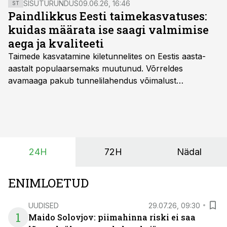
SISUTURUNDUS
09.06.26, 16:46
ST
Paindlikkus Eesti taimekasvatuses:
kuidas määrata ise saagi valmimise
aega ja kvaliteeti
Taimede kasvatamine kiletunnelites on Eestis aasta-
aastalt populaarsemaks muutunud. Võrreldes
avamaaga pakub tunnelilahendus võimalust
saagikoristuse algust kuni kahe nädala võrra
varasemaks tuua või hoopis hilisemaks lükata. Hästi
planeerides on tänu sellele võimalik saada ka saagi
eest turul kõrgemat hinda.
24H
72H
Nädal
ENIMLOETUD
UUDISED
29.07.26, 09:30
1
Maido Solovjov: piimahinna riski ei saa