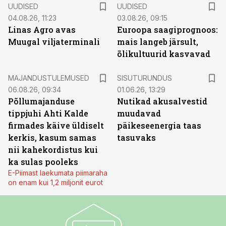
UUDISED
UUDISED
04.08.26, 11:23
03.08.26, 09:15
Linas Agro avas
Euroopa saagiprognoos:
Muugal viljaterminali
mais langeb järsult,
õlikultuurid kasvavad
ST
MAJANDUSTULEMUSED
SISUTURUNDUS
06.08.26, 09:34
01.06.26, 13:29
Põllumajanduse
Nutikad akusalvestid
tippjuhi Ahti Kalde
muudavad
firmades käive üldiselt
päikeseenergia taas
kerkis, kasum samas
tasuvaks
nii kahekordistus kui
ka sulas pooleks
E-Piimast laekumata piimaraha
on enam kui 1,2 miljonit eurot