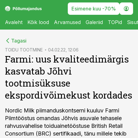
Esimene kuu -70%
Avaleht
Kõik lood
Arvamused
Galeriid
TOPid
Sisu
cebook
Tagasi
Twitter)
TOIDU TOOTMINE
04.02.22, 12:06
Farmi: uus kvaliteedimärgis
kedIn
kasvatab Jõhvi
ail
tootmisüksuse
k
ekspordivõimekust kordades
Nordic Milk piimanduskontserni kuuluv Farmi
Piimtööstus omandas Jõhvis asuvale tehasele
rahvusvahelise toiduainetööstuse British Retail
Consortium (BRC) sertifikaadi, tänu millele tekib