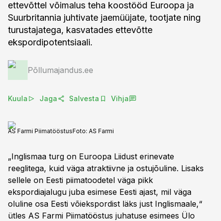
ettevõttel võimalus teha koostööd Euroopa ja
Suurbritannia juhtivate jaemüüjate, tootjate ning
turustajatega, kasvatades ettevõtte
ekspordipotentsiaali.
Põllumajandus.ee
Kuula
Jaga
Salvesta
Vihja
AS Farmi Piimatööstus
Foto:
AS Farmi
„Inglismaa turg on Euroopa Liidust erinevate
reeglitega, kuid väga atraktiivne ja ostujõuline. Lisaks
sellele on Eesti piimatoodetel väga pikk
ekspordiajalugu juba esimese Eesti ajast, mil väga
oluline osa Eesti võiekspordist läks just Inglismaale,“
ütles AS Farmi Piimatööstus juhatuse esimees Ülo