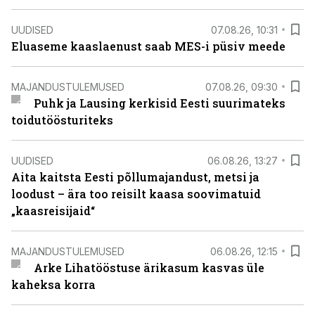
UUDISED
07.08.26, 10:31
Eluaseme kaaslaenust saab MES-i püsiv meede
MAJANDUSTULEMUSED
07.08.26, 09:30
Puhk ja Lausing kerkisid Eesti suurimateks
toidutöösturiteks
UUDISED
06.08.26, 13:27
Aita kaitsta Eesti põllumajandust, metsi ja
loodust – ära too reisilt kaasa soovimatuid
„kaasreisijaid“
MAJANDUSTULEMUSED
06.08.26, 12:15
Arke Lihatööstuse ärikasum kasvas üle
kaheksa korra