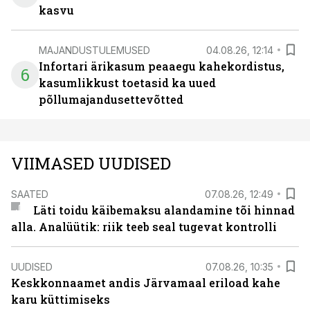
kasvu
MAJANDUSTULEMUSED
04.08.26, 12:14
Infortari ärikasum peaaegu kahekordistus,
6
kasumlikkust toetasid ka uued
põllumajandusettevõtted
VIIMASED UUDISED
SAATED
07.08.26, 12:49
Läti toidu käibemaksu alandamine tõi hinnad
alla. Analüütik: riik teeb seal tugevat kontrolli
UUDISED
07.08.26, 10:35
Keskkonnaamet andis Järvamaal eriload kahe
karu küttimiseks