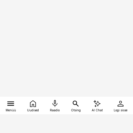
Menüü
Uudised
Raadio
Otsing
AI Chat
Logi sisse