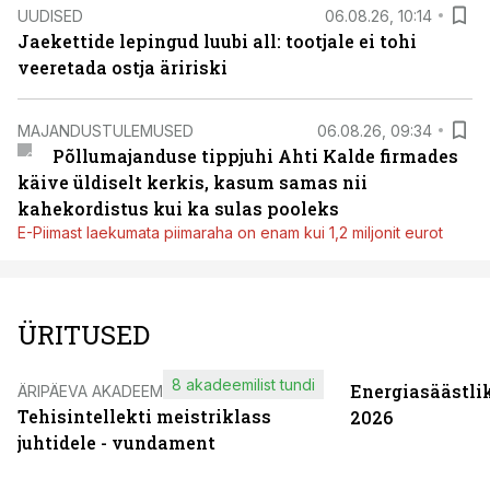
UUDISED
06.08.26, 10:14
Jaekettide lepingud luubi all: tootjale ei tohi
veeretada ostja äririski
MAJANDUSTULEMUSED
06.08.26, 09:34
Põllumajanduse tippjuhi Ahti Kalde firmades
käive üldiselt kerkis, kasum samas nii
kahekordistus kui ka sulas pooleks
E-Piimast laekumata piimaraha on enam kui 1,2 miljonit eurot
ÜRITUSED
8 akadeemilist tundi
Energiasäästli
ÄRIPÄEVA AKADEEMIA
Tehisintellekti meistriklass
2026
juhtidele - vundament