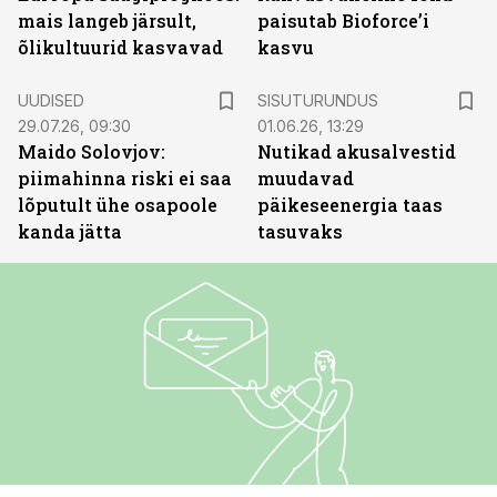
mais langeb järsult,
paisutab Bioforce’i
õlikultuurid kasvavad
kasvu
ST
UUDISED
SISUTURUNDUS
29.07.26, 09:30
01.06.26, 13:29
Maido Solovjov:
Nutikad akusalvestid
piimahinna riski ei saa
muudavad
lõputult ühe osapoole
päikeseenergia taas
kanda jätta
tasuvaks