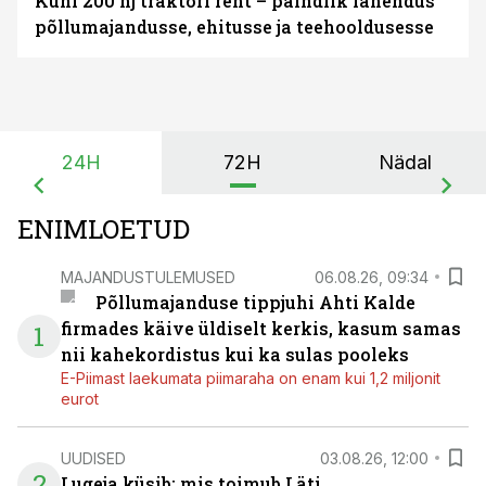
Kuni 200 hj traktori rent – paindlik lahendus
põllumajandusse, ehitusse ja teehooldusesse
24H
72H
Nädal
ENIMLOETUD
MAJANDUSTULEMUSED
06.08.26, 09:34
Põllumajanduse tippjuhi Ahti Kalde
firmades käive üldiselt kerkis, kasum samas
1
nii kahekordistus kui ka sulas pooleks
E-Piimast laekumata piimaraha on enam kui 1,2 miljonit
eurot
UUDISED
03.08.26, 12:00
2
Lugeja küsib: mis toimub Läti