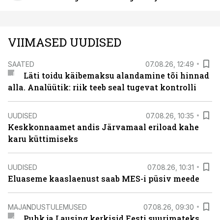
VIIMASED UUDISED
SAATED
07.08.26, 12:49
Läti toidu käibemaksu alandamine tõi hinnad
alla. Analüütik: riik teeb seal tugevat kontrolli
UUDISED
07.08.26, 10:35
Keskkonnaamet andis Järvamaal eriload kahe
karu küttimiseks
UUDISED
07.08.26, 10:31
Eluaseme kaaslaenust saab MES-i püsiv meede
MAJANDUSTULEMUSED
07.08.26, 09:30
Puhk ja Lausing kerkisid Eesti suurimateks