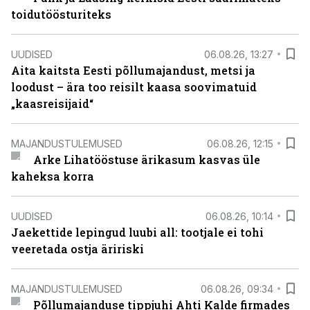
toidutöösturiteks
UUDISED
06.08.26, 13:27
Aita kaitsta Eesti põllumajandust, metsi ja
loodust – ära too reisilt kaasa soovimatuid
„kaasreisijaid“
MAJANDUSTULEMUSED
06.08.26, 12:15
Arke Lihatööstuse ärikasum kasvas üle
kaheksa korra
UUDISED
06.08.26, 10:14
Jaekettide lepingud luubi all: tootjale ei tohi
veeretada ostja äririski
MAJANDUSTULEMUSED
06.08.26, 09:34
Põllumajanduse tippjuhi Ahti Kalde firmades