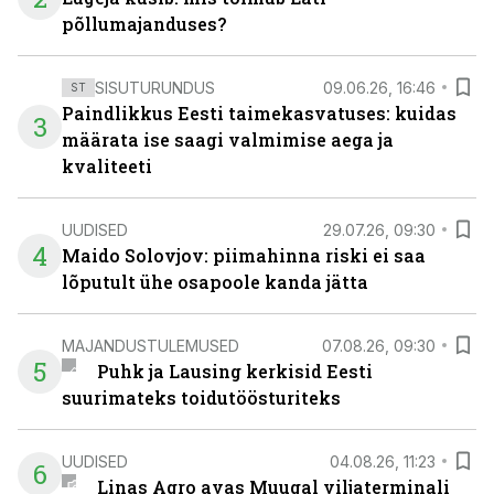
põllumajanduses?
SISUTURUNDUS
09.06.26, 16:46
ST
Paindlikkus Eesti taimekasvatuses: kuidas
3
määrata ise saagi valmimise aega ja
kvaliteeti
UUDISED
29.07.26, 09:30
4
Maido Solovjov: piimahinna riski ei saa
lõputult ühe osapoole kanda jätta
MAJANDUSTULEMUSED
07.08.26, 09:30
5
Puhk ja Lausing kerkisid Eesti
suurimateks toidutöösturiteks
UUDISED
04.08.26, 11:23
6
Linas Agro avas Muugal viljaterminali