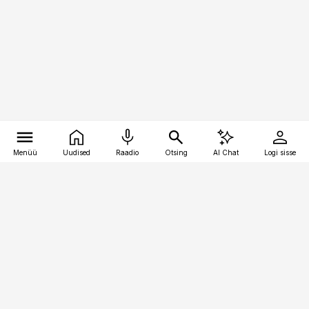
Menüü
Uudised
Raadio
Otsing
AI Chat
Logi sisse
Vana-Lõuna 39/1, 19094 Tallinn
(+372) 667 0111
pollumajandus@pollumajandus.ee
Telli
Reklaam