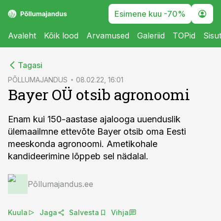
Esimene kuu -70%
Avaleht
Kõik lood
Arvamused
Galeriid
TOPid
Sisu
cebook
cebook
Tagasi
Twitter)
Twitter)
PÕLLUMAJANDUS
08.02.22, 16:01
Bayer OÜ otsib agronoomi
kedIn
kedIn
ail
ail
Enam kui 150-aastase ajalooga uuenduslik
ülemaailmne ettevõte Bayer otsib oma Eesti
k
k
meeskonda agronoomi. Ametikohale
kandideerimine lõppeb sel nädalal.
Põllumajandus.ee
Kuula
Jaga
Salvesta
Vihja