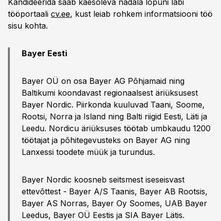
Kandideerida saab käesoleva nädala lõpuni läbi
tööportaali
cv.ee
, kust leiab rohkem informatsiooni töö
sisu kohta.
Bayer Eesti
Bayer OÜ on osa Bayer AG Põhjamaid ning
Baltikumi koondavast regionaalsest äriüksusest
Bayer Nordic. Piirkonda kuuluvad Taani, Soome,
Rootsi, Norra ja Island ning Balti riigid Eesti, Läti ja
Leedu. Nordicu äriüksuses töötab umbkaudu 1200
töötajat ja põhitegevusteks on Bayer AG ning
Lanxessi toodete müük ja turundus.
Bayer Nordic koosneb seitsmest iseseisvast
ettevõttest - Bayer A/S Taanis, Bayer AB Rootsis,
Bayer AS Norras, Bayer Oy Soomes, UAB Bayer
Leedus, Bayer OÜ Eestis ja SIA Bayer Lätis.