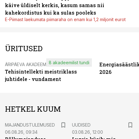
käive üldiselt kerkis, kasum samas nii
kahekordistus kui ka sulas pooleks
E-Piimast laekumata piimaraha on enam kui 1,2 miljonit eurot
ÜRITUSED
8 akadeemilist tundi
Energiasäästli
ÄRIPÄEVA AKADEEMIA
Tehisintellekti meistriklass
2026
juhtidele - vundament
HETKEL KUUM
MAJANDUSTULEMUSED
UUDISED
06.08.26, 09:34
03.08.26, 12:00