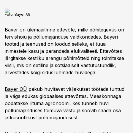
Foto:
Bayer AG
Bayer on ülemaailmne ettevõte, mille põhitegevus on
tervishoiu ja põllumajanduse valdkondades. Bayeri
tooted ja teenused on loodud selleks, et tuua
inimestele kasu ja parandada elukvaliteeti. Ettevõttes
järgitakse kestliku arengu põhimõtteid ning toimitakse
viisil, mis on eetiline ja sotsiaalselt vastutustundlik,
arvestades kõigi sidusrühmade huvidega.
Bayer OÜ
pakub huvitavat väljakutset töötada tuntud
ja väga edukas globaalses ettevõttes. Meeskonnaga
oodatakse liituma agronoomi, kes tunneb huvi
põllumajanduses toimuva vastu ja soovib saada osa
jätkusuutlikust põllumajandusest.