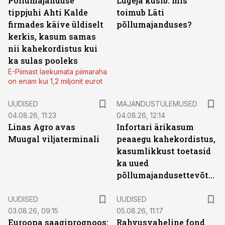
Põllumajanduse
Lugeja küsib: mis
tippjuhi Ahti Kalde
toimub Läti
firmades käive üldiselt
põllumajanduses?
kerkis, kasum samas
nii kahekordistus kui
ka sulas pooleks
E-Piimast laekumata piimaraha
on enam kui 1,2 miljonit eurot
UUDISED
MAJANDUSTULEMUSED
04.08.26, 11:23
04.08.26, 12:14
Linas Agro avas
Infortari ärikasum
Muugal viljaterminali
peaaegu kahekordistus,
kasumlikkust toetasid
ka uued
põllumajandusettevõtted
UUDISED
UUDISED
03.08.26, 09:15
05.08.26, 11:17
Euroopa saagiprognoos:
Rahvusvaheline fond