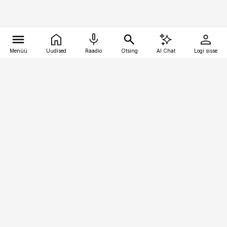
Menüü
Uudised
Raadio
Otsing
AI Chat
Logi sisse
Vana-Lõuna 39/1, 19094 Tallinn
(+372) 667 0111
pollumajandus@pollumajandus.ee
Telli
Reklaam
Firmast
Sisu kasutamisõigused
Ajakirjaniku
eetikakoodeks
Üldtingimused
Privaatsustingimused