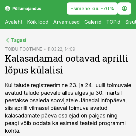
Esimene kuu -70%
Avaleht
Kõik lood
Arvamused
Galeriid
TOPid
Sisu
cebook
Tagasi
Twitter)
TOIDU TOOTMINE
11.03.22, 14:09
Kalasadamad ootavad aprilli
kedIn
lõpus külalisi
ail
k
Kui talude registreerimine 23. ja 24. juulil toimuvale
avatud talude päevale alles algas ja 30. märtsil
peetakse osaleda soovijatele Jänedal infopäeva,
siis aprilli viimasel päeval toimuva avatud
kalasadamate päeva osalejad on paigas ning
peagi võib oodata ka esimesi teateid programmi
kohta.