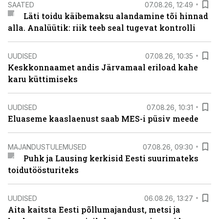
SAATED
07.08.26, 12:49
Läti toidu käibemaksu alandamine tõi hinnad
alla. Analüütik: riik teeb seal tugevat kontrolli
UUDISED
07.08.26, 10:35
Keskkonnaamet andis Järvamaal eriload kahe
karu küttimiseks
UUDISED
07.08.26, 10:31
Eluaseme kaaslaenust saab MES-i püsiv meede
MAJANDUSTULEMUSED
07.08.26, 09:30
Puhk ja Lausing kerkisid Eesti suurimateks
toidutöösturiteks
UUDISED
06.08.26, 13:27
Aita kaitsta Eesti põllumajandust, metsi ja