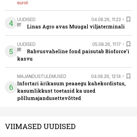
eurot
UUDISED
04.08.26, 11:23
4
Linas Agro avas Muugal viljaterminali
UUDISED
05.08.26, 11:17
5
Rahvusvaheline fond paisutab Bioforce’i
kasvu
MAJANDUSTULEMUSED
04.08.26, 12:14
Infortari ärikasum peaaegu kahekordistus,
6
kasumlikkust toetasid ka uued
põllumajandusettevõtted
VIIMASED UUDISED