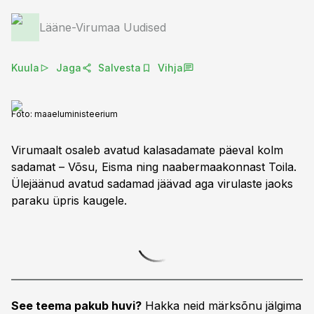
Lääne-Virumaa Uudised
Kuula
Jaga
Salvesta
Vihja
Foto:
maaeluministeerium
Virumaalt osaleb avatud kalasadamate päeval kolm
sadamat – Võsu, Eisma ning naabermaakonnast Toila.
Ülejäänud avatud sadamad jäävad aga virulaste jaoks
paraku üpris kaugele.
See teema pakub huvi?
Hakka neid märksõnu jälgima