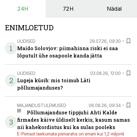
vajaliku traktori ja lisavarustuse just siis, kui töömaht
24H
72H
Nädal
on suurim ning iga töötund on oluline.
ENIMLOETUD
UUDISED
29.07.26, 09:30
1
Maido Solovjov: piimahinna riski ei saa
lõputult ühe osapoole kanda jätta
UUDISED
03.08.26, 12:00
2
Lugeja küsib: mis toimub Läti
põllumajanduses?
MAJANDUSTULEMUSED
06.08.26, 09:34
Põllumajanduse tippjuhi Ahti Kalde
firmades käive üldiselt kerkis, kasum samas
3
nii kahekordistus kui ka sulas pooleks
E-Piimast laekumata piimaraha on enam kui 1,2 miljonit