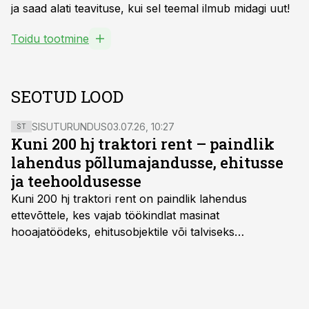
ja saad alati teavituse, kui sel teemal ilmub midagi uut!
Toidu tootmine
SEOTUD LOOD
SISUTURUNDUS
03.07.26, 10:27
ST
Kuni 200 hj traktori rent – paindlik
lahendus põllumajandusse, ehitusse
ja teehooldusesse
Kuni 200 hj traktori rent
on paindlik lahendus
ettevõttele, kes vajab töökindlat masinat
hooajatöödeks, ehitusobjektile või talviseks
lumetõrjeks. Renditraktor kuni 200 hj aitab katta
hooajalisi töötippe, ootamatuid lisatöid või asendada
ajutiselt rivist välja langenud tehnikat, ja seda ilma suuri
investeeringuid tegemata. Baltic Agro masinarent tagab