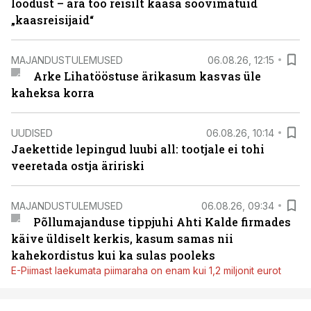
loodust – ära too reisilt kaasa soovimatuid
„kaasreisijaid“
MAJANDUSTULEMUSED
06.08.26, 12:15
Arke Lihatööstuse ärikasum kasvas üle
kaheksa korra
UUDISED
06.08.26, 10:14
Jaekettide lepingud luubi all: tootjale ei tohi
veeretada ostja äririski
MAJANDUSTULEMUSED
06.08.26, 09:34
Põllumajanduse tippjuhi Ahti Kalde firmades
käive üldiselt kerkis, kasum samas nii
kahekordistus kui ka sulas pooleks
E-Piimast laekumata piimaraha on enam kui 1,2 miljonit eurot