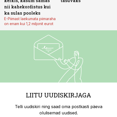
kerkis, kasum samas
tasuvaks
nii kahekordistus kui
ka sulas pooleks
E-Piimast laekumata piimaraha
on enam kui 1,2 miljonit eurot
LIITU UUDISKIRJAGA
Telli uudiskiri ning saad oma postkasti päeva
olulisemad uudised.