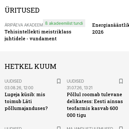
ÜRITUSED
8 akadeemilist tundi
Energiasäästli
ÄRIPÄEVA AKADEEMIA
Tehisintellekti meistriklass
2026
juhtidele - vundament
HETKEL KUUM
UUDISED
UUDISED
03.08.26, 12:00
31.07.26, 13:21
Lugeja küsib: mis
Põllul roomab tulevane
toimub Läti
delikatess: Eesti ainsas
põllumajanduses?
teofarmis kasvab 600
000 tigu
UUDISED
MAJANDUSTULEMUSED