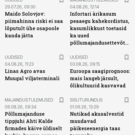
29.07.26, 09:30
04.08.26, 12:14
Maido Solovjov:
Infortari ärikasum
piimahinna riski ei saa
peaaegu kahekordistus,
lõputult ühe osapoole
kasumlikkust toetasid
kanda jätta
ka uued
põllumajandusettevõtted
UUDISED
UUDISED
04.08.26, 11:23
03.08.26, 09:15
Linas Agro avas
Euroopa saagiprognoos:
Muugal viljaterminali
mais langeb järsult,
õlikultuurid kasvavad
ST
MAJANDUSTULEMUSED
SISUTURUNDUS
06.08.26, 09:34
01.06.26, 13:29
Põllumajanduse
Nutikad akusalvestid
tippjuhi Ahti Kalde
muudavad
firmades käive üldiselt
päikeseenergia taas