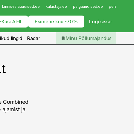
Iseteenindus
kinnisvarauudised.ee
kalastaja.ee
palgauudised.ee
personaliuudi
Telli Põllumajandus
Küsi AI-lt
Esimene kuu -70%
Logi sisse
ikud lingid
Radar
Minu Põllumajandus
ut
me Combined
ajamist ja