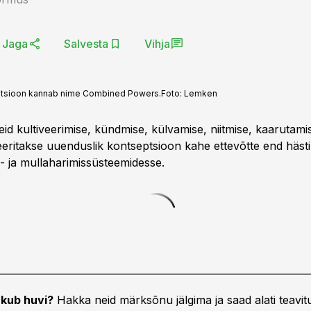
Jaga
Salvesta
Vihja
septsioon kannab nime Combined Powers.
Foto:
Lemken
id kultiveerimise, kündmise, külvamise, niitmise, kaarutamis
reeritakse uuenduslik kontseptsioon kahe ettevõtte end häst
- ja mullaharimissüsteemidesse.
kub huvi?
Hakka neid märksõnu jälgima ja saad alati teavitu