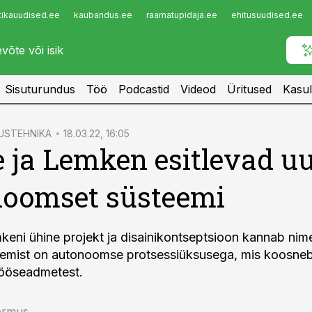
tikauudised.ee
kaubandus.ee
raamatupidaja.ee
ehitusuudised.ee
Infopank
Radar
Sisuturundus
Töö
Podcastid
Videod
Üritused
Kasul
USTEHNIKA
18.03.22, 16:05
 ja Lemken esitlevad u
noomset süsteemi
keni ühine projekt ja disainikontseptsioon kannab ni
emist on autonoomse protsessiüksusega, mis koosneb 
tööseadmetest.
õrmus