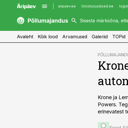
aripaev.ee
tööstusuudised.ee
logis
kaubandus.ee
imelineajalugu.ee
kinnisvarauudised.ee
imelineteadus.ee
Avaleht
Kõik lood
Arvamused
Galeriid
TOPid
cebook
PÕLLUMAJAND
Krone
Twitter)
kedIn
auto
ail
k
Krone ja Lem
Powers. Teg
erinevatest 
Sigrid S