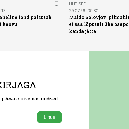
UUDISED
:17
29.07.26, 09:30
heline fond paisutab
Maido Solovjov: piimahi
’i kasvu
ei saa lõputult ühe osapo
kanda jätta
KIRJAGA
ti päeva olulisemad uudised.
Liitun