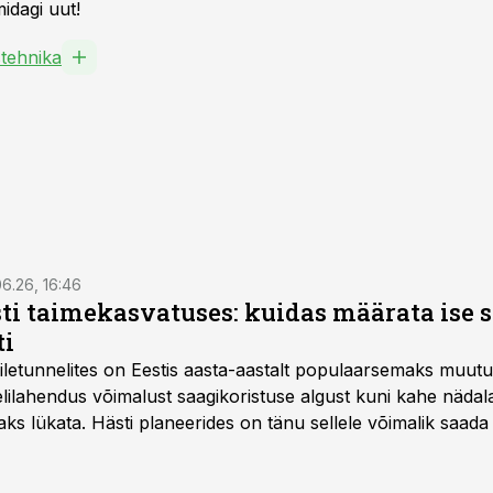
idagi uut!
tehnika
6.26, 16:46
ti taimekasvatuses: kuidas määrata ise 
ti
letunnelites on Eestis aasta-aastalt populaarsemaks muut
ilahendus võimalust saagikoristuse algust kuni kahe näda
aks lükata. Hästi planeerides on tänu sellele võimalik saada 