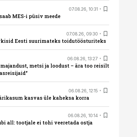
07.08.26, 10:31
saab MES-i püsiv meede
07.08.26, 09:30
rkisid Eesti suurimateks toidutöösturiteks
06.08.26, 13:27
majandust, metsi ja loodust – ära too reisilt
sreisijaid“
06.08.26, 12:15
ärikasum kasvas üle kaheksa korra
06.08.26, 10:14
i all: tootjale ei tohi veeretada ostja