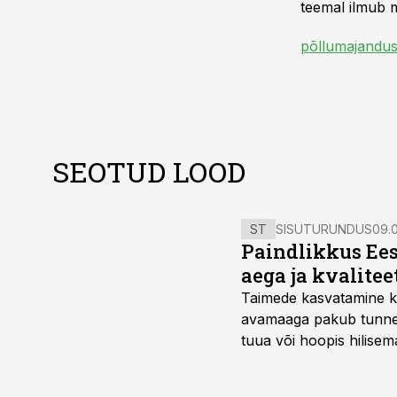
teemal ilmub m
põllumajandus
SEOTUD LOOD
ST
SISUTURUNDUS
09.0
Paindlikkus Ees
aega ja kvalitee
Taimede kasvatamine ki
avamaaga pakub tunnel
tuua või hoopis hilisem
kõrgemat hinda.