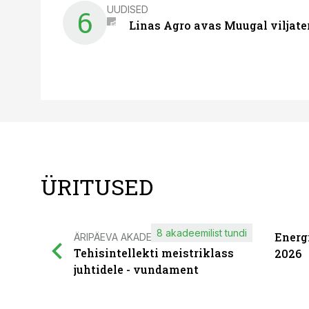
UUDISED
6
Linas Agro avas Muugal viljate
ÜRITUSED
8 akadeemilist tundi
Energ
ÄRIPÄEVA AKADEEMIA
Tehisintellekti meistriklass
2026
juhtidele - vundament