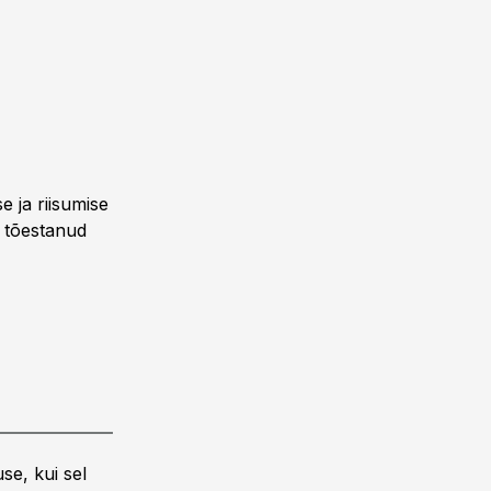
e ja riisumise
i tõestanud
se, kui sel