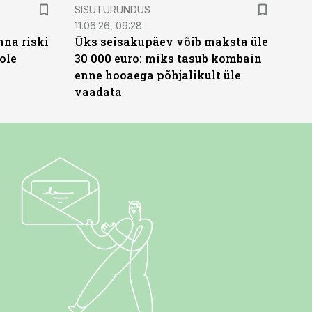
ST
SISUTURUNDUS
11.06.26, 09:28
nna riski
Üks seisakupäev võib maksta üle
ole
30 000 euro: miks tasub kombain
enne hooaega põhjalikult üle
vaadata