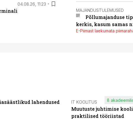
04.08.26, 11:23
MAJANDUSTULEMUSED
rminali
Põllumajanduse tip
kerkis, kasum samas ni
E-Piimast laekumata piimaraha
8 akadeemilis
iasäästlikud lahendused
IT KOOLITUS
Muutuste juhtimise kooli
praktilised tööriistad