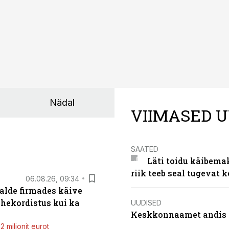
Nädal
VIIMASED U
SAATED
Läti toidu käibema
riik teeb seal tugevat k
06.08.26, 09:34
alde firmades käive
ahekordistus kui ka
UUDISED
Keskkonnaamet andis J
 miljonit eurot