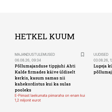
HETKEL KUUM
MAJANDUSTULEMUSED
UUDISED
06.08.26, 09:34
03.08.26, 1
Põllumajanduse tippjuhi Ahti
Lugeja kü
Kalde firmades käive üldiselt
põllumaj
kerkis, kasum samas nii
kahekordistus kui ka sulas
pooleks
E-Piimast laekumata piimaraha on enam kui
1,2 miljonit eurot