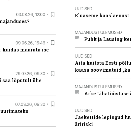
UUDISED
03.08.26, 12:00
Eluaseme kaaslaenust 
umajanduses?
MAJANDUSTULEMUSED
Puhk ja Lausing ke
09.06.26, 16:46
: kuidas määrata ise
UUDISED
Aita kaitsta Eesti põllu
kaasa soovimatuid „kaa
29.07.26, 09:30
 saa lõputult ühe
MAJANDUSTULEMUSED
Arke Lihatööstuse 
07.08.26, 09:30
UUDISED
 suurimateks
Jaekettide lepingud luub
äririski