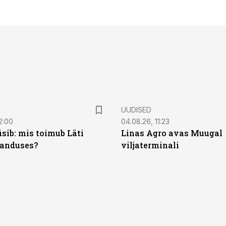
UUDISED
2:00
04.08.26, 11:23
sib: mis toimub Läti
Linas Agro avas Muugal
anduses?
viljaterminali