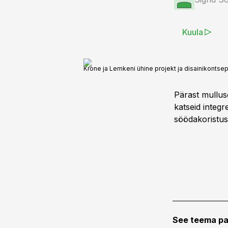
Kuula
Krone ja Lemkeni ühine projekt ja disainikont
Pärast mulluse
katseid integ
söödakoristus
See teema pa