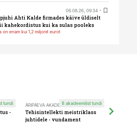
06.08.26, 09:34
pjuhi Ahti Kalde firmades käive üldiselt
i kahekordistus kui ka sulas pooleks
 on enam kui 1,2 miljonit eurot
t tundi
8 akadeemilist tundi
ÄRIPÄEVA AKADEEMIA
IT KOOLIT
tus -
Tehisintellekti meistriklass
Muutuste
juhtidele - vundament
praktilis