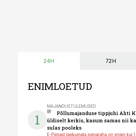
24H
72H
ENIMLOETUD
MAJANDUSTULEMUSED
Põllumajanduse tippjuhi Ahti K
1
üldiselt kerkis, kasum samas nii k
sulas pooleks
E-Piimast laekumata piimaraha on enam kui 1,2