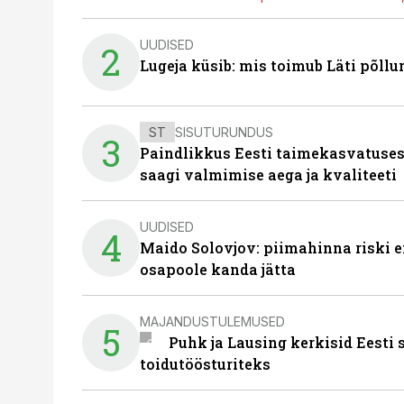
UUDISED
2
Lugeja küsib: mis toimub Läti põll
ST
SISUTURUNDUS
3
Paindlikkus Eesti taimekasvatuses
saagi valmimise aega ja kvaliteeti
UUDISED
4
Maido Solovjov: piimahinna riski ei
osapoole kanda jätta
MAJANDUSTULEMUSED
5
Puhk ja Lausing kerkisid Eesti
toidutöösturiteks