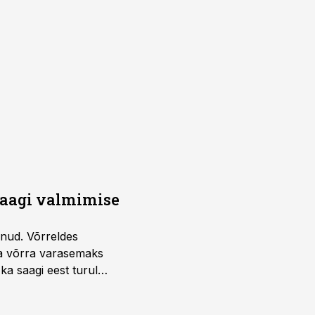
saagi valmimise
unud. Võrreldes
la võrra varasemaks
ka saagi eest turul