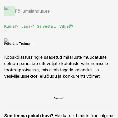
Põllumajandus.ee
Kuula
Jaga
Salvesta
Vihja
Foto:
Liis Treimann
Kooskõlastusringile saadetud määruste muudatuste
eelnõu panustab ettevõtjate kulutuste vähenemisele
tootmisprotsessis, mis aitab tagada kalandus- ja
vesiviljelussektori elujõudu ja konkurentsivõimet.
See teema pakub huvi?
Hakka neid märksõnu jälgima