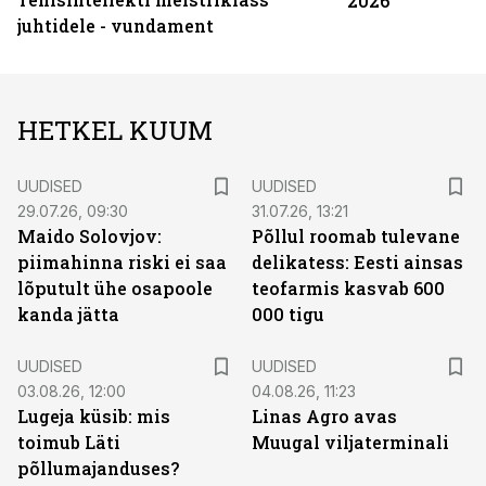
2026
juhtidele - vundament
HETKEL KUUM
UUDISED
UUDISED
29.07.26, 09:30
31.07.26, 13:21
Maido Solovjov:
Põllul roomab tulevane
piimahinna riski ei saa
delikatess: Eesti ainsas
lõputult ühe osapoole
teofarmis kasvab 600
kanda jätta
000 tigu
UUDISED
UUDISED
03.08.26, 12:00
04.08.26, 11:23
Lugeja küsib: mis
Linas Agro avas
toimub Läti
Muugal viljaterminali
põllumajanduses?