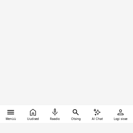
Menüü
Uudised
Raadio
Otsing
AI Chat
Logi sisse