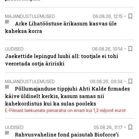
MAJANDUSTULEMUSED
06.08.26, 12:15
Arke Lihatööstuse ärikasum kasvas üle
kaheksa korra
UUDISED
06.08.26, 10:14
Jaekettide lepingud luubi all: tootjale ei tohi
veeretada ostja äririski
MAJANDUSTULEMUSED
06.08.26, 09:34
Põllumajanduse tippjuhi Ahti Kalde firmades
käive üldiselt kerkis, kasum samas nii
kahekordistus kui ka sulas pooleks
E-Piimast laekumata piimaraha on enam kui 1,2 miljonit eurot
UUDISED
05.08.26, 11:17
Rahvusvaheline fond paisutab Bioforce’i