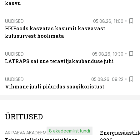
kasvu
UUDISED
05.08.26, 11:00
HKFoods kasvatas kasumit kasvavast
kulusurvest hoolimata
UUDISED
05.08.26, 10:30
LATRAPS sai uue teraviljakaubanduse juhi
UUDISED
05.08.26, 09:22
Vihmane juuli pidurdas saagikoristust
ÜRITUSED
8 akadeemilist tundi
Energiasäästli
ÄRIPÄEVA AKADEEMIA
Tehisintellekti meistriklass