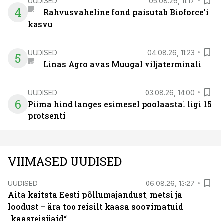
UUDISED
05.08.26, 11:17
4
Rahvusvaheline fond paisutab Bioforce’i
kasvu
UUDISED
04.08.26, 11:23
5
Linas Agro avas Muugal viljaterminali
UUDISED
03.08.26, 14:00
6
Piima hind langes esimesel poolaastal ligi 15
protsenti
VIIMASED UUDISED
UUDISED
06.08.26, 13:27
Aita kaitsta Eesti põllumajandust, metsi ja
loodust – ära too reisilt kaasa soovimatuid
„kaasreisijaid“