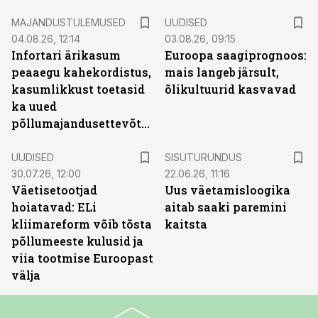
MAJANDUSTULEMUSED
UUDISED
04.08.26, 12:14
03.08.26, 09:15
Infortari ärikasum
Euroopa saagiprognoos:
peaaegu kahekordistus,
mais langeb järsult,
kasumlikkust toetasid
õlikultuurid kasvavad
ka uued
põllumajandusettevõtted
ST
UUDISED
SISUTURUNDUS
30.07.26, 12:00
22.06.26, 11:16
Väetisetootjad
Uus väetamisloogika
hoiatavad: ELi
aitab saaki paremini
kliimareform võib tõsta
kaitsta
põllumeeste kulusid ja
viia tootmise Euroopast
välja