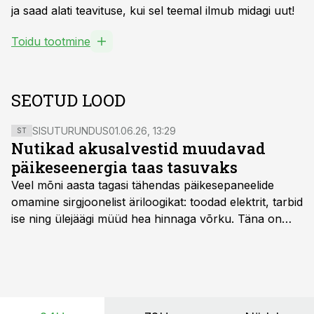
ja saad alati teavituse, kui sel teemal ilmub midagi uut!
Toidu tootmine
SEOTUD LOOD
SISUTURUNDUS
01.06.26, 13:29
ST
Nutikad akusalvestid muudavad
päikeseenergia taas tasuvaks
Veel mõni aasta tagasi tähendas päikesepaneelide
omamine sirgjoonelist äriloogikat: toodad elektrit, tarbid
ise ning ülejäägi müüd hea hinnaga võrku. Täna on
olukord energiaturul muutunud. Taastuvenergia
tootmisvõimsusi on lisandunud omajagu ning
päikeselistel tundidel tekib võrku suur ületootmine, mis
surub börsihinna madalaks või isegi negatiivseks.
Seetõttu on akusalvestid muutumas nii ehitus- kui ka