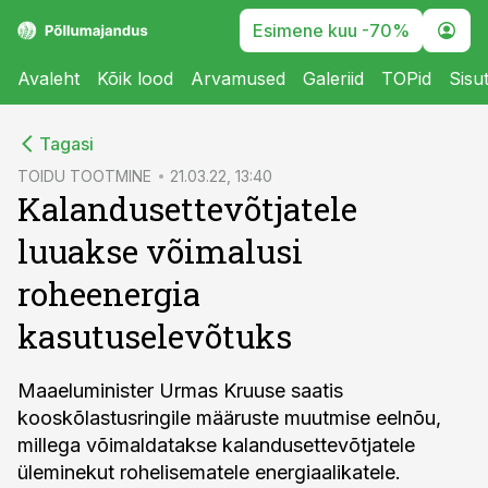
Esimene kuu -70%
Avaleht
Kõik lood
Arvamused
Galeriid
TOPid
Sisu
cebook
Tagasi
Twitter)
TOIDU TOOTMINE
21.03.22, 13:40
Kalandusettevõtjatele
kedIn
luuakse võimalusi
ail
roheenergia
k
kasutuselevõtuks
Maaeluminister Urmas Kruuse saatis
kooskõlastusringile määruste muutmise eelnõu,
millega võimaldatakse kalandusettevõtjatele
üleminekut rohelisematele energiaalikatele.