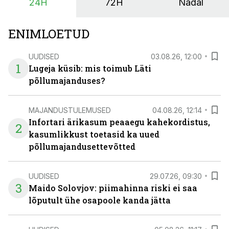
24H
72H
Nädal
põllumajandusettevõtete jaoks üheks olulisemaks
investeeringuks energialahendustes.
ENIMLOETUD
UUDISED
03.08.26, 12:00
1
Lugeja küsib: mis toimub Läti
põllumajanduses?
MAJANDUSTULEMUSED
04.08.26, 12:14
Infortari ärikasum peaaegu kahekordistus,
2
kasumlikkust toetasid ka uued
põllumajandusettevõtted
UUDISED
29.07.26, 09:30
3
Maido Solovjov: piimahinna riski ei saa
lõputult ühe osapoole kanda jätta