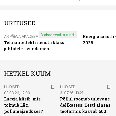
ÜRITUSED
8 akadeemilist tundi
Energiasäästli
ÄRIPÄEVA AKADEEMIA
Tehisintellekti meistriklass
2026
juhtidele - vundament
HETKEL KUUM
UUDISED
UUDISED
03.08.26, 12:00
31.07.26, 13:21
Lugeja küsib: mis
Põllul roomab tulevane
toimub Läti
delikatess: Eesti ainsas
põllumajanduses?
teofarmis kasvab 600