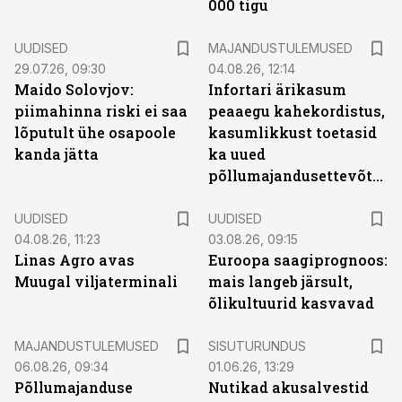
000 tigu
UUDISED
MAJANDUSTULEMUSED
29.07.26, 09:30
04.08.26, 12:14
Maido Solovjov:
Infortari ärikasum
piimahinna riski ei saa
peaaegu kahekordistus,
lõputult ühe osapoole
kasumlikkust toetasid
kanda jätta
ka uued
põllumajandusettevõtted
UUDISED
UUDISED
04.08.26, 11:23
03.08.26, 09:15
Linas Agro avas
Euroopa saagiprognoos:
Muugal viljaterminali
mais langeb järsult,
õlikultuurid kasvavad
ST
MAJANDUSTULEMUSED
SISUTURUNDUS
06.08.26, 09:34
01.06.26, 13:29
Põllumajanduse
Nutikad akusalvestid