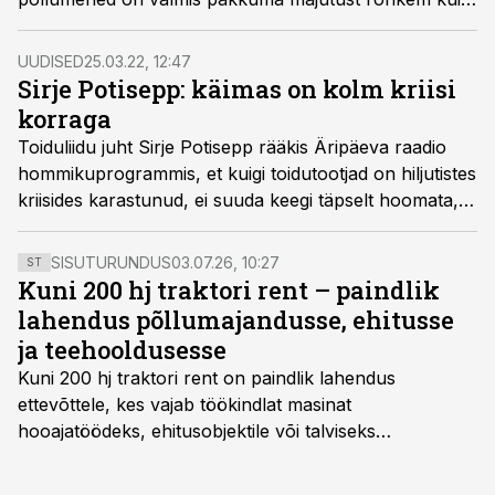
tuhandele põgenikule, rääkis Eesti Põllumajandus-
Kaubanduskoja juht Roomet Sõrmus Äripäeva raadio
UUDISED
25.03.22, 12:47
hommikuprogrammis. Järgneb intervjuu Roomet
Sirje Potisepp: käimas on kolm kriisi
Sõrmusega, intervjueeris Janno Riispapp.
korraga
Toiduliidu juht Sirje Potisepp rääkis Äripäeva raadio
hommikuprogrammis, et kuigi toidutootjad on hiljutistes
kriisides karastunud, ei suuda keegi täpselt hoomata,
millised mõjud võivad kaasneda sõjaga. Tema sõnul
saabub lõplik tõehetk sügisel, kui Ukrainas algaks
SISUTURUNDUS
03.07.26, 10:27
ST
tavapäraselt viljakoristusaeg.
Kuni 200 hj traktori rent – paindlik
lahendus põllumajandusse, ehitusse
ja teehooldusesse
Kuni 200 hj traktori rent
on paindlik lahendus
ettevõttele, kes vajab töökindlat masinat
hooajatöödeks, ehitusobjektile või talviseks
lumetõrjeks. Renditraktor kuni 200 hj aitab katta
hooajalisi töötippe, ootamatuid lisatöid või asendada