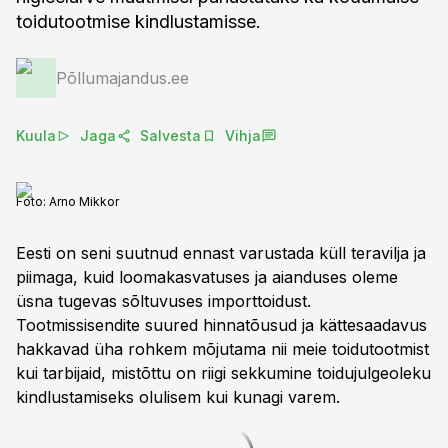
toidutootmise kindlustamisse.
Põllumajandus.ee
Kuula
Jaga
Salvesta
Vihja
Foto:
Arno Mikkor
Eesti on seni suutnud ennast varustada küll teravilja ja
piimaga, kuid loomakasvatuses ja aianduses oleme
üsna tugevas sõltuvuses importtoidust.
Tootmissisendite suured hinnatõusud ja kättesaadavus
hakkavad üha rohkem mõjutama nii meie toidutootmist
kui tarbijaid, mistõttu on riigi sekkumine toidujulgeoleku
kindlustamiseks olulisem kui kunagi varem.