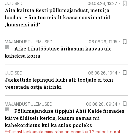
UUDISED
06.08.26, 13:27
Aita kaitsta Eesti põllumajandust, metsi ja
loodust – ära too reisilt kaasa soovimatuid
„kaasreisijaid“
MAJANDUSTULEMUSED
06.08.26, 12:15
Arke Lihatööstuse ärikasum kasvas üle
kaheksa korra
UUDISED
06.08.26, 10:14
Jaekettide lepingud luubi all: tootjale ei tohi
veeretada ostja äririski
MAJANDUSTULEMUSED
06.08.26, 09:34
Põllumajanduse tippjuhi Ahti Kalde firmades
käive üldiselt kerkis, kasum samas nii
kahekordistus kui ka sulas pooleks
E-Piimast laekumata piimaraha on enam kui 1,2 miljonit eurot