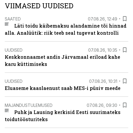
VIIMASED UUDISED
SAATED
07.08.26, 12:49
Läti toidu käibemaksu alandamine tõi hinnad
alla. Analüütik: riik teeb seal tugevat kontrolli
UUDISED
07.08.26, 10:35
Keskkonnaamet andis Järvamaal eriload kahe
karu küttimiseks
UUDISED
07.08.26, 10:31
Eluaseme kaaslaenust saab MES-i püsiv meede
MAJANDUSTULEMUSED
07.08.26, 09:30
Puhk ja Lausing kerkisid Eesti suurimateks
toidutöösturiteks