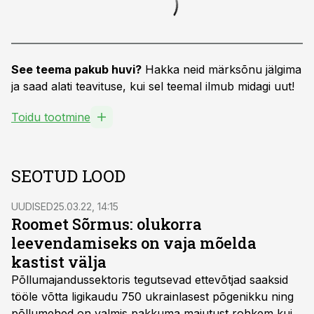
See teema pakub huvi?
Hakka neid märksõnu jälgima
ja saad alati teavituse, kui sel teemal ilmub midagi uut!
Toidu tootmine
SEOTUD LOOD
UUDISED
25.03.22, 14:15
Roomet Sõrmus: olukorra
leevendamiseks on vaja mõelda
kastist välja
Põllumajandussektoris tegutsevad ettevõtjad saaksid
tööle võtta ligikaudu 750 ukrainlasest põgenikku ning
põllumehed on valmis pakkuma majutust rohkem kui