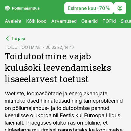
Esimene kuu -70%
Avaleht
Kõik lood
Arvamused
Galeriid
TOPid
Sisu
cebook
Tagasi
Twitter)
TOIDU TOOTMINE
30.03.22, 14:47
Toidutootmine vajab
kedIn
kulušoki leevendamiseks
ail
lisaeelarvest toetust
k
Väetiste, loomasöötade ja energiakandjate
mitmekordsed hinnatõusud ning tarneprobleemid
on põllumajandus- ja toidutootmise pannud
keerulisse olukorda nii Eestis kui Euroopa Liidus
laiemalt. Praeguses olukorras on oluline, et
riigieelarve muutmisel panustataks ka kodumaise