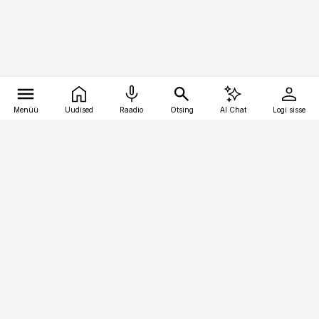
Menüü
Uudised
Raadio
Otsing
AI Chat
Logi sisse
Vana-Lõuna 39/1, 19094 Tallinn
(+372) 667 0111
pollumajandus@pollumajandus.ee
Telli
Reklaam
Firmast
Sisu kasutamisõigused
Ajakirjaniku