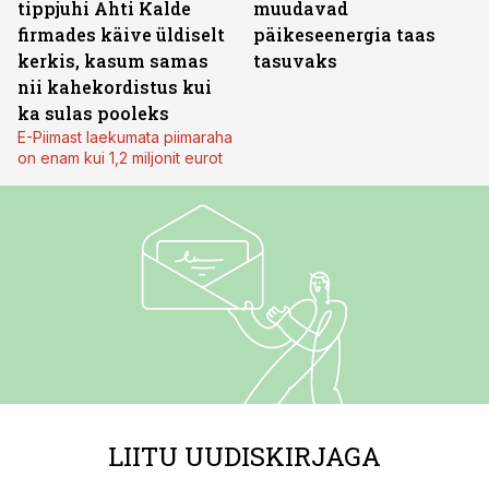
tippjuhi Ahti Kalde
muudavad
firmades käive üldiselt
päikeseenergia taas
kerkis, kasum samas
tasuvaks
nii kahekordistus kui
ka sulas pooleks
E-Piimast laekumata piimaraha
on enam kui 1,2 miljonit eurot
LIITU UUDISKIRJAGA