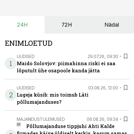
ajutiselt rivist välja langenud tehnikat, ja seda ilma suuri
investeeringuid tegemata. Baltic Agro masinarent tagab
vajaliku traktori ja lisavarustuse just siis, kui töömaht
24H
72H
Nädal
on suurim ning iga töötund on oluline.
ENIMLOETUD
UUDISED
29.07.26, 09:30
1
Maido Solovjov: piimahinna riski ei saa
lõputult ühe osapoole kanda jätta
UUDISED
03.08.26, 12:00
2
Lugeja küsib: mis toimub Läti
põllumajanduses?
MAJANDUSTULEMUSED
06.08.26, 09:34
Põllumajanduse tippjuhi Ahti Kalde
firmades käive üldiselt kerkis, kasum samas