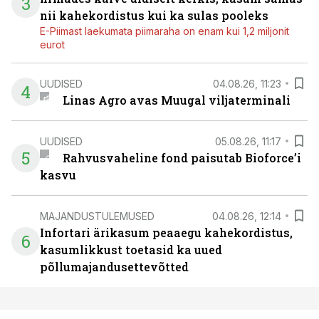
3
nii kahekordistus kui ka sulas pooleks
E-Piimast laekumata piimaraha on enam kui 1,2 miljonit
eurot
UUDISED
04.08.26, 11:23
4
Linas Agro avas Muugal viljaterminali
UUDISED
05.08.26, 11:17
5
Rahvusvaheline fond paisutab Bioforce’i
kasvu
MAJANDUSTULEMUSED
04.08.26, 12:14
Infortari ärikasum peaaegu kahekordistus,
6
kasumlikkust toetasid ka uued
põllumajandusettevõtted