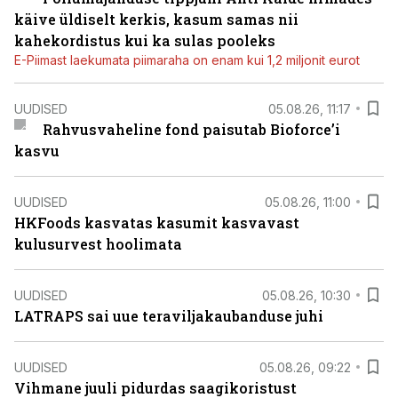
käive üldiselt kerkis, kasum samas nii
kahekordistus kui ka sulas pooleks
E-Piimast laekumata piimaraha on enam kui 1,2 miljonit eurot
UUDISED
05.08.26, 11:17
Rahvusvaheline fond paisutab Bioforce’i
kasvu
UUDISED
05.08.26, 11:00
HKFoods kasvatas kasumit kasvavast
kulusurvest hoolimata
UUDISED
05.08.26, 10:30
LATRAPS sai uue teraviljakaubanduse juhi
UUDISED
05.08.26, 09:22
Vihmane juuli pidurdas saagikoristust