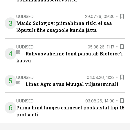
UUDISED
29.07.26, 09:30
3
Maido Solovjov: piimahinna riski ei saa
lõputult ühe osapoole kanda jätta
UUDISED
05.08.26, 11:17
4
Rahvusvaheline fond paisutab Bioforce’i
kasvu
UUDISED
04.08.26, 11:23
5
Linas Agro avas Muugal viljaterminali
UUDISED
03.08.26, 14:00
6
Piima hind langes esimesel poolaastal ligi 15
protsenti