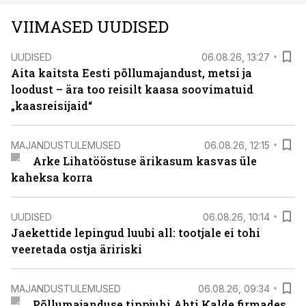
VIIMASED UUDISED
UUDISED
06.08.26, 13:27
Aita kaitsta Eesti põllumajandust, metsi ja
loodust – ära too reisilt kaasa soovimatuid
„kaasreisijaid“
MAJANDUSTULEMUSED
06.08.26, 12:15
Arke Lihatööstuse ärikasum kasvas üle
kaheksa korra
UUDISED
06.08.26, 10:14
Jaekettide lepingud luubi all: tootjale ei tohi
veeretada ostja äririski
MAJANDUSTULEMUSED
06.08.26, 09:34
Põllumajanduse tippjuhi Ahti Kalde firmades