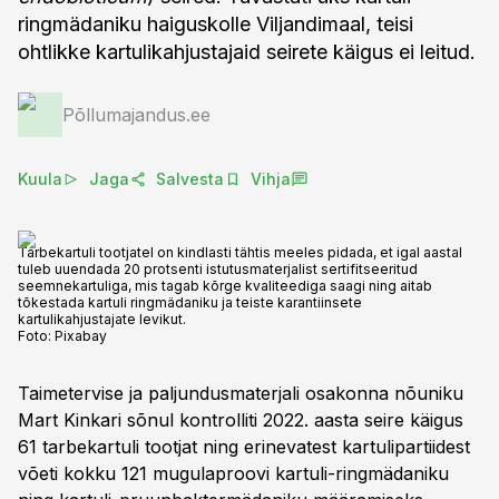
ringmädaniku haiguskolle Viljandimaal, teisi
ohtlikke kartulikahjustajaid seirete käigus ei leitud.
Põllumajandus.ee
Kuula
Jaga
Salvesta
Vihja
Tarbekartuli tootjatel on kindlasti tähtis meeles pidada, et igal aastal
tuleb uuendada 20 protsenti istutusmaterjalist sertifitseeritud
seemnekartuliga, mis tagab kõrge kvaliteediga saagi ning aitab
tõkestada kartuli ringmädaniku ja teiste karantiinsete
kartulikahjustajate levikut.
Foto:
Pixabay
Taimetervise ja paljundusmaterjali osakonna nõuniku
Mart Kinkari sõnul kontrolliti 2022. aasta seire käigus
61 tarbekartuli tootjat ning erinevatest kartulipartiidest
võeti kokku 121 mugulaproovi kartuli-ringmädaniku