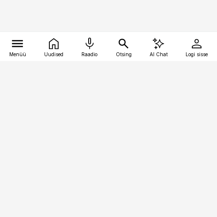
Menüü
Uudised
Raadio
Otsing
AI Chat
Logi sisse
Vana-Lõuna 39/1, 19094 Tallinn
(+372) 667 0111
pollumajandus@pollumajandus.ee
Telli
Reklaam
Firmast
Sisu kasutamisõigused
Ajakirjaniku
eetikakoodeks
Üldtingimused
Privaatsustingimused