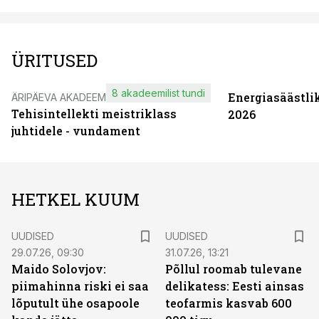
ÜRITUSED
8 akadeemilist tundi
Energiasäästli
ÄRIPÄEVA AKADEEMIA
Tehisintellekti meistriklass
2026
juhtidele - vundament
HETKEL KUUM
UUDISED
UUDISED
29.07.26, 09:30
31.07.26, 13:21
Maido Solovjov:
Põllul roomab tulevane
piimahinna riski ei saa
delikatess: Eesti ainsas
lõputult ühe osapoole
teofarmis kasvab 600