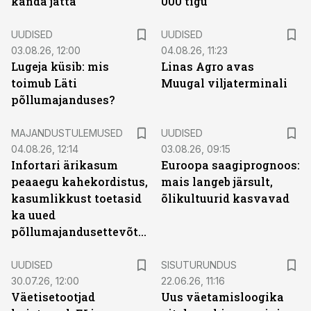
kanda jätta
000 tigu
UUDISED
UUDISED
03.08.26, 12:00
04.08.26, 11:23
Lugeja küsib: mis
Linas Agro avas
toimub Läti
Muugal viljaterminali
põllumajanduses?
MAJANDUSTULEMUSED
UUDISED
04.08.26, 12:14
03.08.26, 09:15
Infortari ärikasum
Euroopa saagiprognoos:
peaaegu kahekordistus,
mais langeb järsult,
kasumlikkust toetasid
õlikultuurid kasvavad
ka uued
põllumajandusettevõtted
ST
UUDISED
SISUTURUNDUS
30.07.26, 12:00
22.06.26, 11:16
Väetisetootjad
Uus väetamisloogika