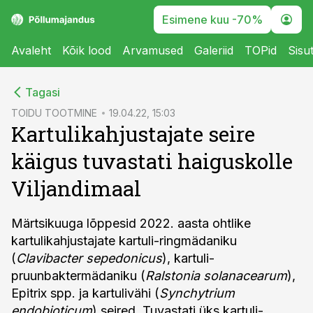
Esimene kuu -70%
Avaleht
Kõik lood
Arvamused
Galeriid
TOPid
Sisu
cebook
Tagasi
Twitter)
TOIDU TOOTMINE
19.04.22, 15:03
Kartulikahjustajate seire
kedIn
käigus tuvastati haiguskolle
ail
Viljandimaal
k
Märtsikuuga lõppesid 2022. aasta ohtlike
kartulikahjustajate kartuli-ringmädaniku
(
Clavibacter sepedonicus
), kartuli-
pruunbaktermädaniku (
Ralstonia solanacearum
),
Epitrix spp. ja kartulivähi (
Synchytrium
endobioticum
) seired. Tuvastati üks kartuli-