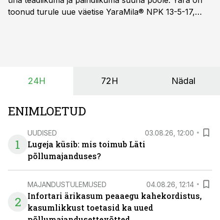
üha teadlikuma ja paindlikuma suuna poole. Yara on
toonud turule uue väetise YaraMila® NPK 13-5-17,
mille eesmärk on mitte ainult parandada saagikust,
vaid ka muuta põllumeeste mõtteviisi väetamise
ajastuse ja koguste osas.
24H
72H
Nädal
ENIMLOETUD
UUDISED
03.08.26, 12:00
1
Lugeja küsib: mis toimub Läti
põllumajanduses?
MAJANDUSTULEMUSED
04.08.26, 12:14
Infortari ärikasum peaaegu kahekordistus,
2
kasumlikkust toetasid ka uued
põllumajandusettevõtted