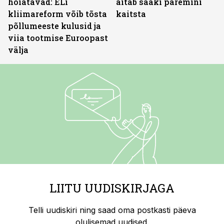
hoiatavad: ELi
aitab saaki paremini
kliimareform võib tõsta
kaitsta
põllumeeste kulusid ja
viia tootmise Euroopast
välja
LIITU UUDISKIRJAGA
Telli uudiskiri ning saad oma postkasti päeva
olulisemad uudised.