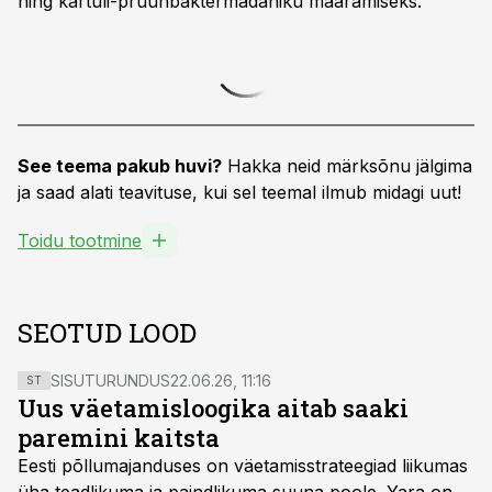
ning kartuli-pruunbaktermädaniku määramiseks.
See teema pakub huvi?
Hakka neid märksõnu jälgima
ja saad alati teavituse, kui sel teemal ilmub midagi uut!
Toidu tootmine
SEOTUD LOOD
SISUTURUNDUS
22.06.26, 11:16
ST
Uus väetamisloogika aitab saaki
paremini kaitsta
Eesti põllumajanduses on väetamisstrateegiad liikumas