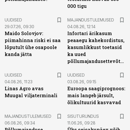
000 tigu
UUDISED
MAJANDUSTULEMUSED
29.07.26, 09:30
04.08.26, 12:14
Maido Solovjov:
Infortari ärikasum
piimahinna riski ei saa
peaaegu kahekordistus,
lõputult ühe osapoole
kasumlikkust toetasid
kanda jätta
ka uued
põllumajandusettevõtted
UUDISED
UUDISED
04.08.26, 11:23
03.08.26, 09:15
Linas Agro avas
Euroopa saagiprognoos:
Muugal viljaterminali
mais langeb järsult,
õlikultuurid kasvavad
ST
MAJANDUSTULEMUSED
SISUTURUNDUS
06.08.26, 09:34
11.06.26, 09:28
Põllumajanduse
Üks seisakupäev võib