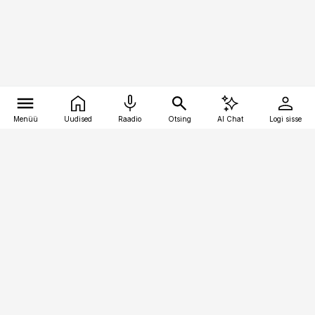
Menüü
Uudised
Raadio
Otsing
AI Chat
Logi sisse
Vana-Lõuna 39/1, 19094 Tallinn
(+372) 667 0111
pollumajandus@pollumajandus.ee
Telli
Reklaam
Firmast