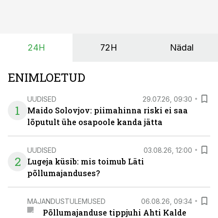
hooajalisi töötippe, ootamatuid lisatöid või asendada
ajutiselt rivist välja langenud tehnikat, ja seda ilma suuri
investeeringuid tegemata. Baltic Agro masinarent tagab
vajaliku traktori ja lisavarustuse just siis, kui töömaht
24H
72H
Nädal
on suurim ning iga töötund on oluline.
ENIMLOETUD
UUDISED
29.07.26, 09:30
1
Maido Solovjov: piimahinna riski ei saa
lõputult ühe osapoole kanda jätta
UUDISED
03.08.26, 12:00
2
Lugeja küsib: mis toimub Läti
põllumajanduses?
MAJANDUSTULEMUSED
06.08.26, 09:34
Põllumajanduse tippjuhi Ahti Kalde