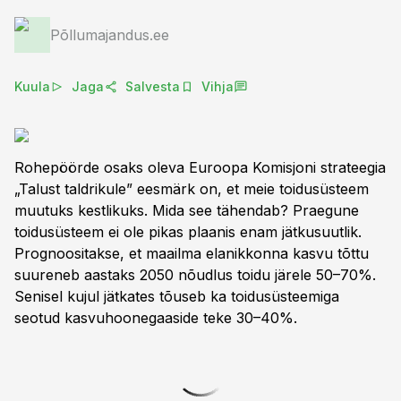
Põllumajandus.ee
Kuula
Jaga
Salvesta
Vihja
Rohepöörde osaks oleva Euroopa Komisjoni strateegia
„Talust taldrikule” eesmärk on, et meie toidusüsteem
muutuks kestlikuks. Mida see tähendab? Praegune
toidusüsteem ei ole pikas plaanis enam jätkusuutlik.
Prognoositakse, et maailma elanikkonna kasvu tõttu
suureneb aastaks 2050 nõudlus toidu järele 50–70%.
Senisel kujul jätkates tõuseb ka toidusüsteemiga
seotud kasvuhoonegaaside teke 30–40%.