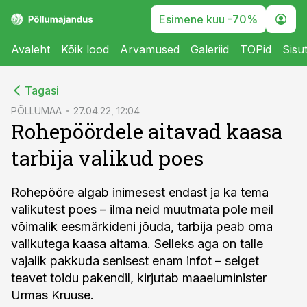
Esimene kuu -70%
Avaleht
Kõik lood
Arvamused
Galeriid
TOPid
Sisu
cebook
Tagasi
Twitter)
PÕLLUMAA
27.04.22, 12:04
Rohepöördele aitavad kaasa
kedIn
tarbija valikud poes
ail
k
Rohepööre algab inimesest endast ja ka tema
valikutest poes – ilma neid muutmata pole meil
võimalik eesmärkideni jõuda, tarbija peab oma
valikutega kaasa aitama. Selleks aga on talle
vajalik pakkuda senisest enam infot – selget
teavet toidu pakendil, kirjutab maaeluminister
Urmas Kruuse.