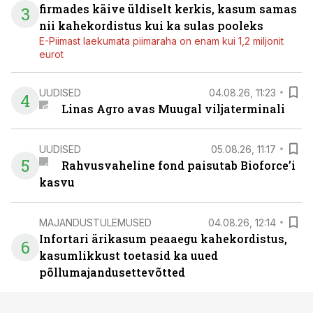
firmades käive üldiselt kerkis, kasum samas
3
nii kahekordistus kui ka sulas pooleks
E-Piimast laekumata piimaraha on enam kui 1,2 miljonit
eurot
UUDISED
04.08.26, 11:23
4
Linas Agro avas Muugal viljaterminali
UUDISED
05.08.26, 11:17
5
Rahvusvaheline fond paisutab Bioforce’i
kasvu
MAJANDUSTULEMUSED
04.08.26, 12:14
Infortari ärikasum peaaegu kahekordistus,
6
kasumlikkust toetasid ka uued
põllumajandusettevõtted