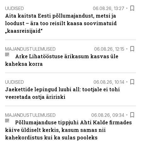
UUDISED
06.08.26, 13:27
Aita kaitsta Eesti põllumajandust, metsi ja
loodust – ära too reisilt kaasa soovimatuid
„kaasreisijaid“
MAJANDUSTULEMUSED
06.08.26, 12:15
Arke Lihatööstuse ärikasum kasvas üle
kaheksa korra
UUDISED
06.08.26, 10:14
Jaekettide lepingud luubi all: tootjale ei tohi
veeretada ostja äririski
MAJANDUSTULEMUSED
06.08.26, 09:34
Põllumajanduse tippjuhi Ahti Kalde firmades
käive üldiselt kerkis, kasum samas nii
kahekordistus kui ka sulas pooleks