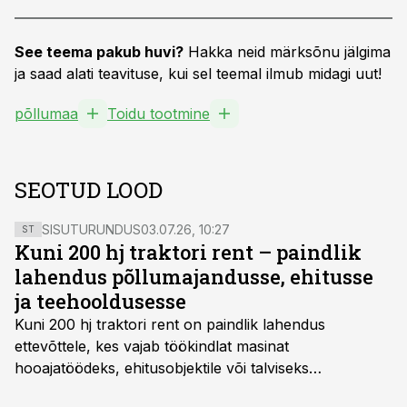
See teema pakub huvi?
Hakka neid märksõnu jälgima
ja saad alati teavituse, kui sel teemal ilmub midagi uut!
põllumaa
Toidu tootmine
SEOTUD LOOD
SISUTURUNDUS
03.07.26, 10:27
ST
Kuni 200 hj traktori rent – paindlik
lahendus põllumajandusse, ehitusse
ja teehooldusesse
Kuni 200 hj traktori rent
on paindlik lahendus
ettevõttele, kes vajab töökindlat masinat
hooajatöödeks, ehitusobjektile või talviseks
lumetõrjeks. Renditraktor kuni 200 hj aitab katta