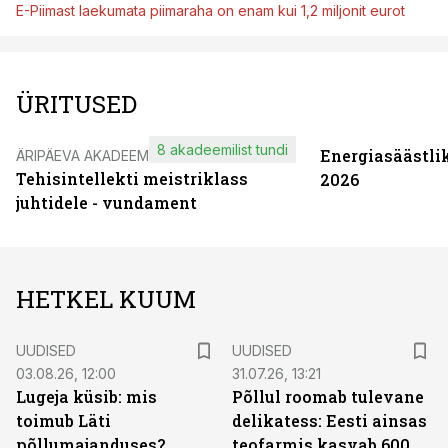
E-Piimast laekumata piimaraha on enam kui 1,2 miljonit eurot
ÜRITUSED
8 akadeemilist tundi
Energiasäästli
ÄRIPÄEVA AKADEEMIA
Tehisintellekti meistriklass
2026
juhtidele - vundament
HETKEL KUUM
UUDISED
UUDISED
03.08.26, 12:00
31.07.26, 13:21
Lugeja küsib: mis
Põllul roomab tulevane
toimub Läti
delikatess: Eesti ainsas
põllumajanduses?
teofarmis kasvab 600