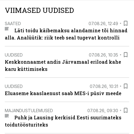
VIIMASED UUDISED
SAATED
07.08.26, 12:49
Läti toidu käibemaksu alandamine tõi hinnad
alla. Analüütik: riik teeb seal tugevat kontrolli
UUDISED
07.08.26, 10:35
Keskkonnaamet andis Järvamaal eriload kahe
karu küttimiseks
UUDISED
07.08.26, 10:31
Eluaseme kaaslaenust saab MES-i püsiv meede
MAJANDUSTULEMUSED
07.08.26, 09:30
Puhk ja Lausing kerkisid Eesti suurimateks
toidutöösturiteks