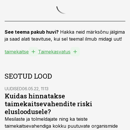
See teema pakub huvi?
Hakka neid märksõnu jälgima
ja saad alati teavituse, kui sel teemal ilmub midagi uut!
taimekaitse
Taimekasvatus
SEOTUD LOOD
UUDISED
06.05.22, 11:13
Kuidas hinnatakse
taimekaitsevahendite riski
elusloodusele?
Mesilaste ja tolmeldajate ning ka teiste
taimekaitsevahendiga kokku puutuvate organismide