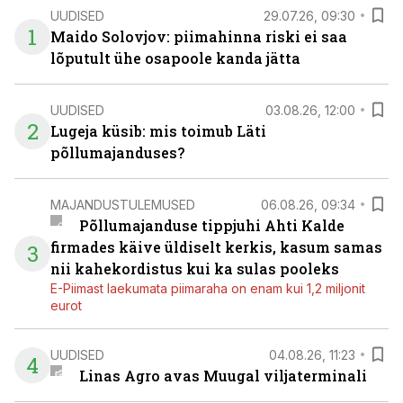
UUDISED
29.07.26, 09:30
1
Maido Solovjov: piimahinna riski ei saa
lõputult ühe osapoole kanda jätta
UUDISED
03.08.26, 12:00
2
Lugeja küsib: mis toimub Läti
põllumajanduses?
MAJANDUSTULEMUSED
06.08.26, 09:34
Põllumajanduse tippjuhi Ahti Kalde
firmades käive üldiselt kerkis, kasum samas
3
nii kahekordistus kui ka sulas pooleks
E-Piimast laekumata piimaraha on enam kui 1,2 miljonit
eurot
UUDISED
04.08.26, 11:23
4
Linas Agro avas Muugal viljaterminali