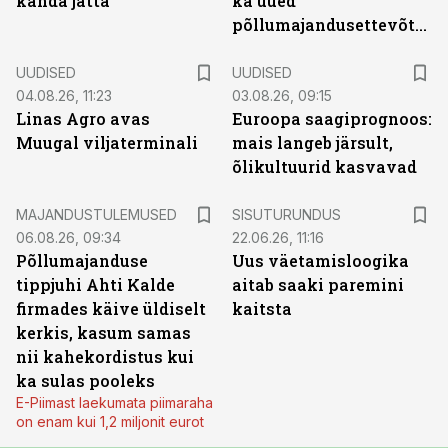
kanda jätta
ka uued
põllumajandusettevõtted
UUDISED
UUDISED
04.08.26, 11:23
03.08.26, 09:15
Linas Agro avas
Euroopa saagiprognoos:
Muugal viljaterminali
mais langeb järsult,
õlikultuurid kasvavad
ST
MAJANDUSTULEMUSED
SISUTURUNDUS
06.08.26, 09:34
22.06.26, 11:16
Põllumajanduse
Uus väetamisloogika
tippjuhi Ahti Kalde
aitab saaki paremini
firmades käive üldiselt
kaitsta
kerkis, kasum samas
nii kahekordistus kui
ka sulas pooleks
E-Piimast laekumata piimaraha
on enam kui 1,2 miljonit eurot