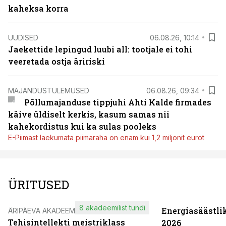
kaheksa korra
UUDISED
06.08.26, 10:14
Jaekettide lepingud luubi all: tootjale ei tohi
veeretada ostja äririski
MAJANDUSTULEMUSED
06.08.26, 09:34
Põllumajanduse tippjuhi Ahti Kalde firmades
käive üldiselt kerkis, kasum samas nii
kahekordistus kui ka sulas pooleks
E-Piimast laekumata piimaraha on enam kui 1,2 miljonit eurot
ÜRITUSED
8 akadeemilist tundi
Energiasäästli
ÄRIPÄEVA AKADEEMIA
Tehisintellekti meistriklass
2026