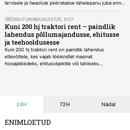
tervisele ja heaolule pööratakse tähelepanu juba enne
järelevalvetegevusi, kirjutab Põllumajandus- ja
Toiduameti taimekaitse ja väetise osakonna
SISUTURUNDUS
03.07.26, 10:27
ST
peaspetsialist Elise Joonas.
Kuni 200 hj traktori rent – paindlik
lahendus põllumajandusse, ehitusse
ja teehooldusesse
Kuni 200 hj traktori rent
on paindlik lahendus
ettevõttele, kes vajab töökindlat masinat
hooajatöödeks, ehitusobjektile või talviseks
lumetõrjeks. Renditraktor kuni 200 hj aitab katta
hooajalisi töötippe, ootamatuid lisatöid või asendada
ajutiselt rivist välja langenud tehnikat, ja seda ilma suuri
investeeringuid tegemata. Baltic Agro masinarent tagab
vajaliku traktori ja lisavarustuse just siis, kui töömaht
24H
72H
Nädal
on suurim ning iga töötund on oluline.
ENIMLOETUD