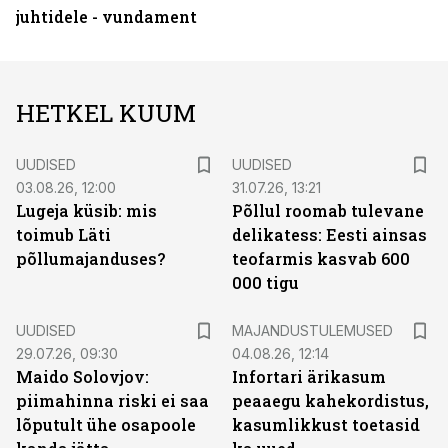
juhtidele - vundament
HETKEL KUUM
UUDISED
UUDISED
03.08.26, 12:00
31.07.26, 13:21
Lugeja küsib: mis
Põllul roomab tulevane
toimub Läti
delikatess: Eesti ainsas
põllumajanduses?
teofarmis kasvab 600
000 tigu
UUDISED
MAJANDUSTULEMUSED
29.07.26, 09:30
04.08.26, 12:14
Maido Solovjov:
Infortari ärikasum
piimahinna riski ei saa
peaaegu kahekordistus,
lõputult ühe osapoole
kasumlikkust toetasid