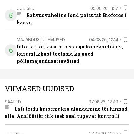
UUDISED
05.08.26, 11:17
5
Rahvusvaheline fond paisutab Bioforce’i
kasvu
MAJANDUSTULEMUSED
04.08.26, 12:14
Infortari ärikasum peaaegu kahekordistus,
6
kasumlikkust toetasid ka uued
põllumajandusettevõtted
VIIMASED UUDISED
SAATED
07.08.26, 12:49
Läti toidu käibemaksu alandamine tõi hinnad
alla. Analüütik: riik teeb seal tugevat kontrolli
UUDISED
07.08.26, 10:35