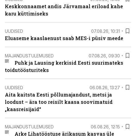
Keskkonnaamet andis Järvamaal eriload kahe
karu küttimiseks
UUDISED
07.08.26, 10:31
Eluaseme kaaslaenust saab MES-i püsiv meede
MAJANDUSTULEMUSED
07.08.26, 09:30
Puhk ja Lausing kerkisid Eesti suurimateks
toidutöösturiteks
UUDISED
06.08.26, 13:27
Aita kaitsta Eesti põllumajandust, metsi ja
loodust – ära too reisilt kaasa soovimatuid
„kaasreisijaid“
MAJANDUSTULEMUSED
06.08.26, 12:15
Arke Lihatööstuse ärikasum kasvas üle