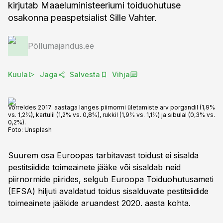
kirjutab Maaeluministeeriumi toiduohutuse
osakonna peaspetsialist Sille Vahter.
Põllumajandus.ee
Kuula
Jaga
Salvesta
Vihja
Võrreldes 2017. aastaga langes piirnormi ületamiste arv porgandil (1,9%
vs. 1,2%), kartulil (1,2% vs. 0,8%), rukkil (1,9% vs. 1,1%) ja sibulal (0,3% vs.
0,2%).
Foto:
Unsplash
Suurem osa Euroopas tarbitavast toidust ei sisalda
pestitsiidide toimeainete jääke või sisaldab neid
piirnormide piirides, selgub Euroopa Toiduohutusameti
(EFSA) hiljuti avaldatud toidus sisalduvate pestitsiidide
toimeainete jääkide aruandest 2020. aasta kohta.