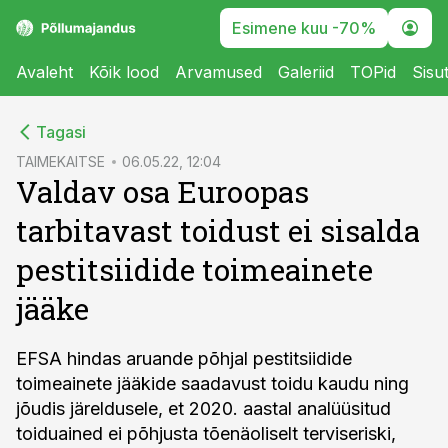
Esimene kuu -70%
Avaleht
Kõik lood
Arvamused
Galeriid
TOPid
Sisu
cebook
Tagasi
Twitter)
TAIMEKAITSE
06.05.22, 12:04
Valdav osa Euroopas
kedIn
tarbitavast toidust ei sisalda
ail
pestitsiidide toimeainete
k
jääke
EFSA hindas aruande põhjal pestitsiidide
toimeainete jääkide saadavust toidu kaudu ning
jõudis järeldusele, et 2020. aastal analüüsitud
toiduained ei põhjusta tõenäoliselt terviseriski,