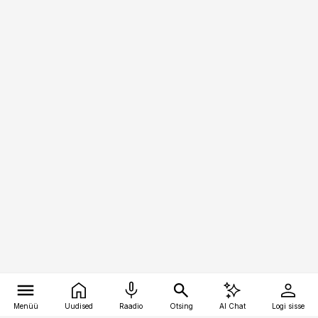
Menüü
Uudised
Raadio
Otsing
AI Chat
Logi sisse