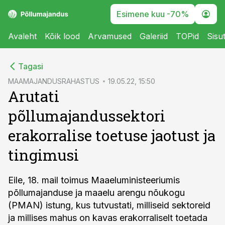
Esimene kuu -70%
Avaleht
Kõik lood
Arvamused
Galeriid
TOPid
Sisu
cebook
Tagasi
Twitter)
MAAMAJANDUSRAHASTUS
19.05.22, 15:50
Arutati
kedIn
põllumajandussektori
ail
erakorralise toetuse jaotust ja
k
tingimusi
Eile, 18. mail toimus Maaeluministeeriumis
põllumajanduse ja maaelu arengu nõukogu
(PMAN) istung, kus tutvustati, milliseid sektoreid
ja millises mahus on kavas erakorraliselt toetada