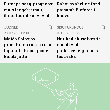
Euroopa saagiprognoos:
Rahvusvaheline fond
mais langeb järsult,
paisutab Bioforce’i
õlikultuurid kasvavad
kasvu
ST
UUDISED
SISUTURUNDUS
29.07.26, 09:30
01.06.26, 13:29
Maido Solovjov:
Nutikad akusalvestid
piimahinna riski ei saa
muudavad
lõputult ühe osapoole
päikeseenergia taas
kanda jätta
tasuvaks