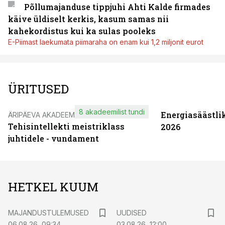
Põllumajanduse tippjuhi Ahti Kalde firmades
käive üldiselt kerkis, kasum samas nii
kahekordistus kui ka sulas pooleks
E-Piimast laekumata piimaraha on enam kui 1,2 miljonit eurot
ÜRITUSED
8 akadeemilist tundi
Energiasäästli
ÄRIPÄEVA AKADEEMIA
Tehisintellekti meistriklass
2026
juhtidele - vundament
HETKEL KUUM
MAJANDUSTULEMUSED
UUDISED
06.08.26, 09:34
03.08.26, 12:00