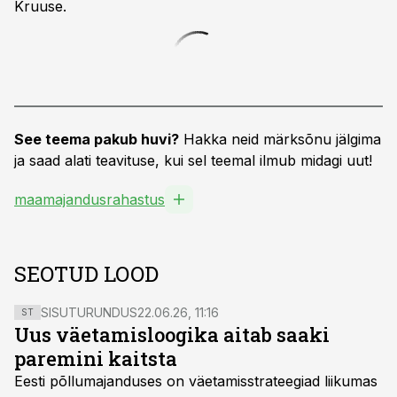
Kruuse.
See teema pakub huvi?
Hakka neid märksõnu jälgima
ja saad alati teavituse, kui sel teemal ilmub midagi uut!
maamajandusrahastus
SEOTUD LOOD
SISUTURUNDUS
22.06.26, 11:16
ST
Uus väetamisloogika aitab saaki
paremini kaitsta
Eesti põllumajanduses on väetamisstrateegiad liikumas