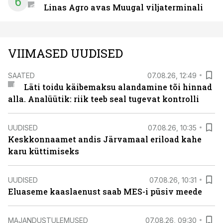
6
Linas Agro avas Muugal viljaterminali
VIIMASED UUDISED
SAATED
07.08.26, 12:49
Läti toidu käibemaksu alandamine tõi hinnad
alla. Analüütik: riik teeb seal tugevat kontrolli
UUDISED
07.08.26, 10:35
Keskkonnaamet andis Järvamaal eriload kahe
karu küttimiseks
UUDISED
07.08.26, 10:31
Eluaseme kaaslaenust saab MES-i püsiv meede
MAJANDUSTULEMUSED
07.08.26, 09:30