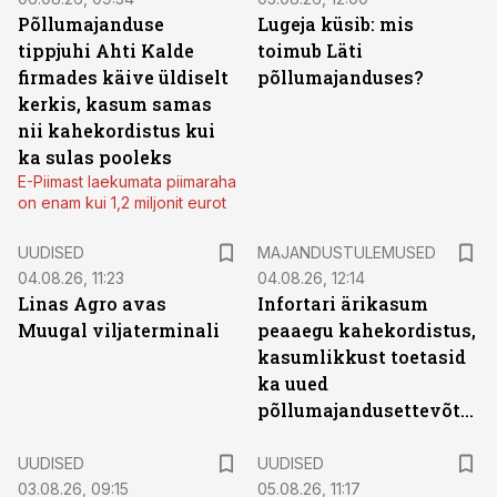
Põllumajanduse
Lugeja küsib: mis
tippjuhi Ahti Kalde
toimub Läti
firmades käive üldiselt
põllumajanduses?
kerkis, kasum samas
nii kahekordistus kui
ka sulas pooleks
E-Piimast laekumata piimaraha
on enam kui 1,2 miljonit eurot
UUDISED
MAJANDUSTULEMUSED
04.08.26, 11:23
04.08.26, 12:14
Linas Agro avas
Infortari ärikasum
Muugal viljaterminali
peaaegu kahekordistus,
kasumlikkust toetasid
ka uued
põllumajandusettevõtted
UUDISED
UUDISED
03.08.26, 09:15
05.08.26, 11:17