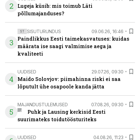
2
Lugeja küsib: mis toimub Läti
põllumajanduses?
SISUTURUNDUS
09.06.26, 16:46
ST
Paindlikkus Eesti taimekasvatuses: kuidas
3
määrata ise saagi valmimise aega ja
kvaliteeti
UUDISED
29.07.26, 09:30
4
Maido Solovjov: piimahinna riski ei saa
lõputult ühe osapoole kanda jätta
MAJANDUSTULEMUSED
07.08.26, 09:30
5
Puhk ja Lausing kerkisid Eesti
suurimateks toidutöösturiteks
UUDISED
04.08.26, 11:23