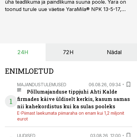
üha teadlikuma ja paindlikuma suuna poole. Yara on
toonud turule uue väetise YaraMila® NPK 13-5-17,
mille eesmärk on mitte ainult parandada saagikust,
vaid ka muuta põllumeeste mõtteviisi väetamise
ajastuse ja koguste osas.
24H
72H
Nädal
ENIMLOETUD
MAJANDUSTULEMUSED
06.08.26, 09:34
Põllumajanduse tippjuhi Ahti Kalde
firmades käive üldiselt kerkis, kasum samas
1
nii kahekordistus kui ka sulas pooleks
E-Piimast laekumata piimaraha on enam kui 1,2 miljonit
eurot
UUDISED
03.08.26, 12:00