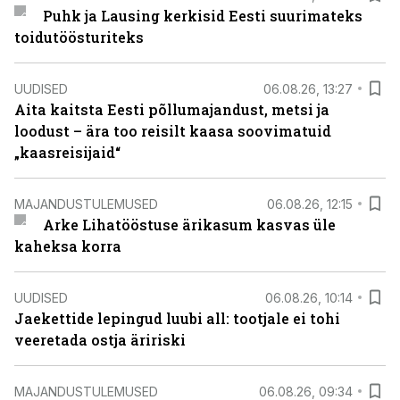
Puhk ja Lausing kerkisid Eesti suurimateks
toidutöösturiteks
UUDISED
06.08.26, 13:27
Aita kaitsta Eesti põllumajandust, metsi ja
loodust – ära too reisilt kaasa soovimatuid
„kaasreisijaid“
MAJANDUSTULEMUSED
06.08.26, 12:15
Arke Lihatööstuse ärikasum kasvas üle
kaheksa korra
UUDISED
06.08.26, 10:14
Jaekettide lepingud luubi all: tootjale ei tohi
veeretada ostja äririski
MAJANDUSTULEMUSED
06.08.26, 09:34