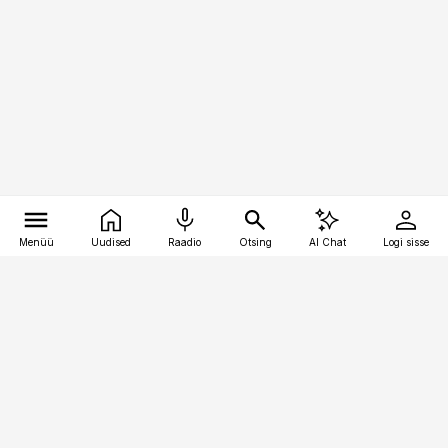
Menüü
Uudised
Raadio
Otsing
AI Chat
Logi sisse
Vana-Lõuna 39/1, 19094 Tallinn
(+372) 667 0111
pollumajandus@pollumajandus.ee
Telli
Reklaam