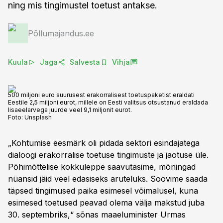
ning mis tingimustel toetust antakse.
Põllumajandus.ee
Kuula
Jaga
Salvesta
Vihja
500 miljoni euro suurusest erakorralisest toetuspaketist eraldati
Eestile 2,5 miljoni eurot, millele on Eesti valitsus otsustanud eraldada
lisaeelarvega juurde veel 9,1 miljonit eurot.
Foto:
Unsplash
„Kohtumise eesmärk oli pidada sektori esindajatega
dialoogi erakorralise toetuse tingimuste ja jaotuse üle.
Põhimõttelise kokkuleppe saavutasime, mõningad
nüansid jäid veel edasiseks aruteluks. Soovime saada
täpsed tingimused paika esimesel võimalusel, kuna
esimesed toetused peavad olema välja makstud juba
30. septembriks,“ sõnas maaeluminister Urmas