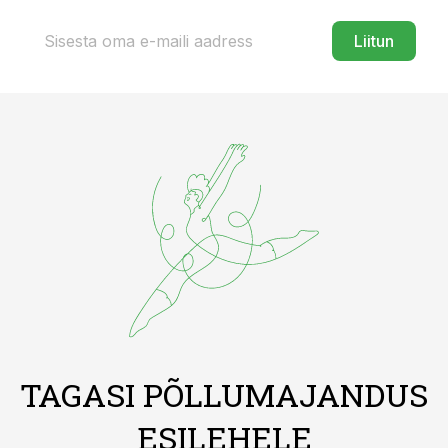
Liitun
TAGASI PÕLLUMAJANDUS
ESILEHELE