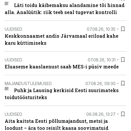
Läti toidu käibemaksu alandamine tõi hinnad
alla. Analüütik: riik teeb seal tugevat kontrolli
UUDISED
07.08.26, 10:35
Keskkonnaamet andis Järvamaal eriload kahe
karu küttimiseks
UUDISED
07.08.26, 10:31
Eluaseme kaaslaenust saab MES-i püsiv meede
MAJANDUSTULEMUSED
07.08.26, 09:30
Puhk ja Lausing kerkisid Eesti suurimateks
toidutöösturiteks
UUDISED
06.08.26, 13:27
Aita kaitsta Eesti põllumajandust, metsi ja
loodust – ära too reisilt kaasa soovimatuid