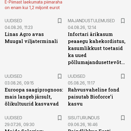
E-Piimast laekumata piimaraha
on enam kui 1,2 miljonit eurot
UUDISED
MAJANDUSTULEMUSED
04.08.26, 11:23
04.08.26, 12:14
Linas Agro avas
Infortari ärikasum
Muugal viljaterminali
peaaegu kahekordistus,
kasumlikkust toetasid
ka uued
põllumajandusettevõtted
UUDISED
UUDISED
03.08.26, 09:15
05.08.26, 11:17
Euroopa saagiprognoos:
Rahvusvaheline fond
mais langeb järsult,
paisutab Bioforce’i
õlikultuurid kasvavad
kasvu
ST
UUDISED
SISUTURUNDUS
29.07.26, 09:30
09.06.26, 16:46