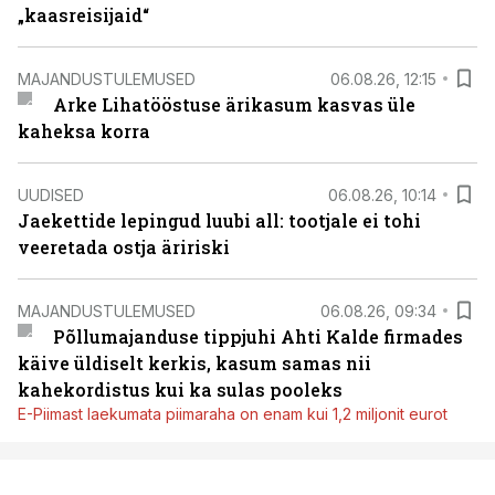
„kaasreisijaid“
MAJANDUSTULEMUSED
06.08.26, 12:15
Arke Lihatööstuse ärikasum kasvas üle
kaheksa korra
UUDISED
06.08.26, 10:14
Jaekettide lepingud luubi all: tootjale ei tohi
veeretada ostja äririski
MAJANDUSTULEMUSED
06.08.26, 09:34
Põllumajanduse tippjuhi Ahti Kalde firmades
käive üldiselt kerkis, kasum samas nii
kahekordistus kui ka sulas pooleks
E-Piimast laekumata piimaraha on enam kui 1,2 miljonit eurot