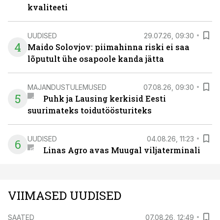
kvaliteeti
UUDISED
29.07.26, 09:30
4
Maido Solovjov: piimahinna riski ei saa
lõputult ühe osapoole kanda jätta
MAJANDUSTULEMUSED
07.08.26, 09:30
5
Puhk ja Lausing kerkisid Eesti
suurimateks toidutöösturiteks
UUDISED
04.08.26, 11:23
6
Linas Agro avas Muugal viljaterminali
VIIMASED UUDISED
SAATED
07.08.26, 12:49