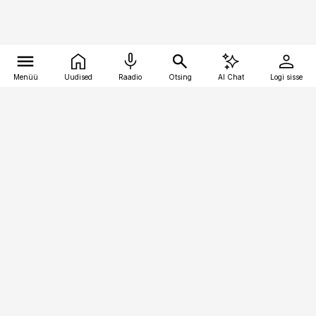
Menüü
Uudised
Raadio
Otsing
AI Chat
Logi sisse
Vana-Lõuna 39/1, 19094 Tallinn
(+372) 667 0111
pollumajandus@pollumajandus.ee
Telli
Reklaam
Firmast
Sisu kasutamisõigused
Ajakirjaniku
eetikakoodeks
Üldtingimused
Privaatsustingimused