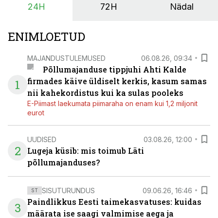
24H
72H
Nädal
ENIMLOETUD
MAJANDUSTULEMUSED
06.08.26, 09:34
Põllumajanduse tippjuhi Ahti Kalde
firmades käive üldiselt kerkis, kasum samas
1
nii kahekordistus kui ka sulas pooleks
E-Piimast laekumata piimaraha on enam kui 1,2 miljonit
eurot
UUDISED
03.08.26, 12:00
2
Lugeja küsib: mis toimub Läti
põllumajanduses?
SISUTURUNDUS
09.06.26, 16:46
ST
Paindlikkus Eesti taimekasvatuses: kuidas
3
määrata ise saagi valmimise aega ja