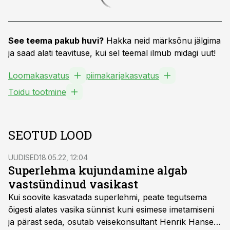
See teema pakub huvi?
Hakka neid märksõnu jälgima
ja saad alati teavituse, kui sel teemal ilmub midagi uut!
Loomakasvatus
piimakarjakasvatus
Toidu tootmine
SEOTUD LOOD
UUDISED
18.05.22, 12:04
Superlehma kujundamine algab
vastsündinud vasikast
Kui soovite kasvatada superlehmi, peate tegutsema
õigesti alates vasika sünnist kuni esimese imetamiseni
ja pärast seda, osutab veisekonsultant Henrik Hansen