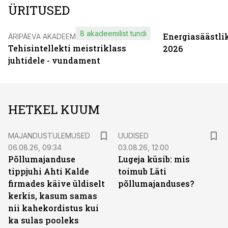
ÜRITUSED
8 akadeemilist tundi
Energiasäästli
ÄRIPÄEVA AKADEEMIA
Tehisintellekti meistriklass
2026
juhtidele - vundament
HETKEL KUUM
MAJANDUSTULEMUSED
UUDISED
06.08.26, 09:34
03.08.26, 12:00
Põllumajanduse
Lugeja küsib: mis
tippjuhi Ahti Kalde
toimub Läti
firmades käive üldiselt
põllumajanduses?
kerkis, kasum samas
nii kahekordistus kui
ka sulas pooleks