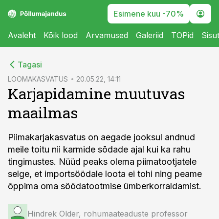
Esimene kuu -70%
Avaleht
Kõik lood
Arvamused
Galeriid
TOPid
Sisu
cebook
Tagasi
Twitter)
LOOMAKASVATUS
20.05.22, 14:11
Karjapidamine muutuvas
kedIn
maailmas
ail
k
Piimakarjakasvatus on aegade jooksul andnud
meile toitu nii karmide sõdade ajal kui ka rahu
tingimustes. Nüüd peaks olema piimatootjatele
selge, et importsöödale loota ei tohi ning peame
õppima oma söödatootmise ümberkorraldamist.
Hindrek Older, rohumaateaduste professor