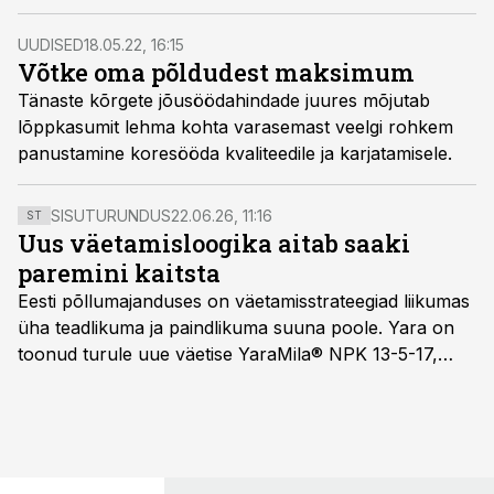
Bonde nõustamisfirmast Kvægrådgivning Danmark.
UUDISED
18.05.22, 16:15
Võtke oma põldudest maksimum
Tänaste kõrgete jõusöödahindade juures mõjutab
lõppkasumit lehma kohta varasemast veelgi rohkem
panustamine koresööda kvaliteedile ja karjatamisele.
SISUTURUNDUS
22.06.26, 11:16
ST
Uus väetamisloogika aitab saaki
paremini kaitsta
Eesti põllumajanduses on väetamisstrateegiad liikumas
üha teadlikuma ja paindlikuma suuna poole. Yara on
toonud turule uue väetise YaraMila® NPK 13-5-17,
mille eesmärk on mitte ainult parandada saagikust,
vaid ka muuta põllumeeste mõtteviisi väetamise
ajastuse ja koguste osas.