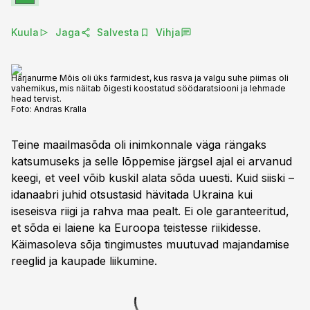
Kuula
Jaga
Salvesta
Vihja
Härjanurme Mõis oli üks farmidest, kus rasva ja valgu suhe piimas oli
vahemikus, mis näitab õigesti koostatud söödaratsiooni ja lehmade
head tervist.
Foto:
Andras Kralla
Teine maailmasõda oli inimkonnale väga rängaks
katsumuseks ja selle lõppemise järgsel ajal ei arvanud
keegi, et veel võib kuskil alata sõda uuesti. Kuid siiski –
idanaabri juhid otsustasid hävitada Ukraina kui
iseseisva riigi ja rahva maa pealt. Ei ole garanteeritud,
et sõda ei laiene ka Euroopa teistesse riikidesse.
Käimasoleva sõja tingimustes muutuvad majandamise
reeglid ja kaupade liikumine.