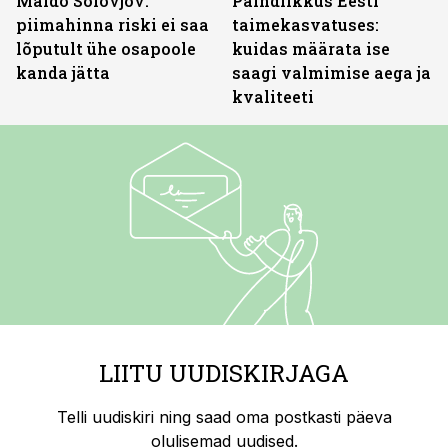
Maido Solovjov:
Paindlikkus Eesti
piimahinna riski ei saa
taimekasvatuses:
lõputult ühe osapoole
kuidas määrata ise
kanda jätta
saagi valmimise aega ja
kvaliteeti
LIITU UUDISKIRJAGA
Telli uudiskiri ning saad oma postkasti päeva
olulisemad uudised.