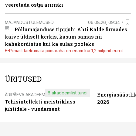
veeretada ostja äririski
MAJANDUSTULEMUSED
06.08.26, 09:34
Põllumajanduse tippjuhi Ahti Kalde firmades
käive üldiselt kerkis, kasum samas nii
kahekordistus kui ka sulas pooleks
E-Piimast laekumata piimaraha on enam kui 1,2 miljonit eurot
ÜRITUSED
8 akadeemilist tundi
Energiasäästli
ÄRIPÄEVA AKADEEMIA
Tehisintellekti meistriklass
2026
juhtidele - vundament