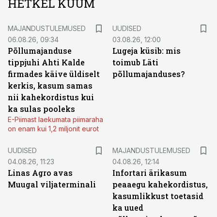
HETKEL KUUM
MAJANDUSTULEMUSED
UUDISED
06.08.26, 09:34
03.08.26, 12:00
Põllumajanduse
Lugeja küsib: mis
tippjuhi Ahti Kalde
toimub Läti
firmades käive üldiselt
põllumajanduses?
kerkis, kasum samas
nii kahekordistus kui
ka sulas pooleks
E-Piimast laekumata piimaraha
on enam kui 1,2 miljonit eurot
UUDISED
MAJANDUSTULEMUSED
04.08.26, 11:23
04.08.26, 12:14
Linas Agro avas
Infortari ärikasum
Muugal viljaterminali
peaaegu kahekordistus,
kasumlikkust toetasid
ka uued