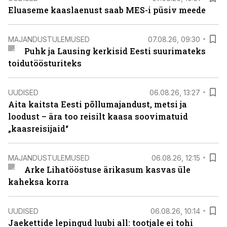
Eluaseme kaaslaenust saab MES-i püsiv meede
MAJANDUSTULEMUSED
07.08.26, 09:30
Puhk ja Lausing kerkisid Eesti suurimateks
toidutöösturiteks
UUDISED
06.08.26, 13:27
Aita kaitsta Eesti põllumajandust, metsi ja
loodust – ära too reisilt kaasa soovimatuid
„kaasreisijaid“
MAJANDUSTULEMUSED
06.08.26, 12:15
Arke Lihatööstuse ärikasum kasvas üle
kaheksa korra
UUDISED
06.08.26, 10:14
Jaekettide lepingud luubi all: tootjale ei tohi