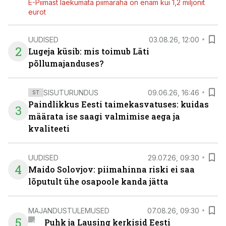
E-Piimast laekumata piimaraha on enam kui 1,2 miljonit
eurot
UUDISED
03.08.26, 12:00
2
Lugeja küsib: mis toimub Läti
põllumajanduses?
SISUTURUNDUS
09.06.26, 16:46
ST
Paindlikkus Eesti taimekasvatuses: kuidas
3
määrata ise saagi valmimise aega ja
kvaliteeti
UUDISED
29.07.26, 09:30
4
Maido Solovjov: piimahinna riski ei saa
lõputult ühe osapoole kanda jätta
MAJANDUSTULEMUSED
07.08.26, 09:30
5
Puhk ja Lausing kerkisid Eesti