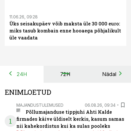
ST
11.06.26, 09:28
Üks seisakupäev võib maksta üle 30 000 euro:
miks tasub kombain enne hooaega põhjalikult
üle vaadata
24H
72H
Nädal
ENIMLOETUD
MAJANDUSTULEMUSED
06.08.26, 09:34
Põllumajanduse tippjuhi Ahti Kalde
firmades käive üldiselt kerkis, kasum samas
1
nii kahekordistus kui ka sulas pooleks