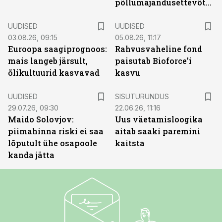
põllumajandusettevõtted
UUDISED
UUDISED
03.08.26, 09:15
05.08.26, 11:17
Euroopa saagiprognoos:
Rahvusvaheline fond
mais langeb järsult,
paisutab Bioforce’i
õlikultuurid kasvavad
kasvu
ST
UUDISED
SISUTURUNDUS
29.07.26, 09:30
22.06.26, 11:16
Maido Solovjov:
Uus väetamisloogika
piimahinna riski ei saa
aitab saaki paremini
lõputult ühe osapoole
kaitsta
kanda jätta