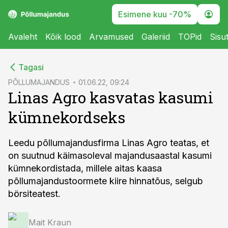
Esimene kuu -70%
Avaleht
Kõik lood
Arvamused
Galeriid
TOPid
Sisu
cebook
cebook
Tagasi
Twitter)
Twitter)
PÕLLUMAJANDUS
01.06.22, 09:24
Linas Agro kasvatas kasumi
kedIn
kedIn
kümnekordseks
ail
ail
k
k
Leedu põllumajandusfirma Linas Agro teatas, et
on suutnud käimasoleval majandusaastal kasumi
kümnekordistada, millele aitas kaasa
põllumajandustoormete kiire hinnatõus, selgub
börsiteatest.
Mait Kraun