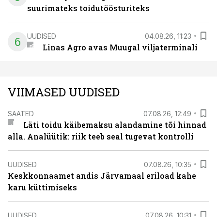
suurimateks toidutöösturiteks
UUDISED
04.08.26, 11:23
6
Linas Agro avas Muugal viljaterminali
VIIMASED UUDISED
SAATED
07.08.26, 12:49
Läti toidu käibemaksu alandamine tõi hinnad
alla. Analüütik: riik teeb seal tugevat kontrolli
UUDISED
07.08.26, 10:35
Keskkonnaamet andis Järvamaal eriload kahe
karu küttimiseks
UUDISED
07.08.26, 10:31