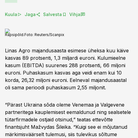
Kuula
Jaga
Salvesta
Vihja
Rapsipõld.
Foto:
Reuters/Scanpix
Linas Agro majandusaasta esimese üheksa kuu käive
kasvas 89 protsenti, 1,3 miljardi euroni. Kulumieelne
kasum (EBITDA) suurenes 288 protsenti, 66 miljoni
euroni. Puhaskasum kasvas aga veidi enam kui 10
korda, 26,32 miljoni euroni. Eelneval majandusaastal
oli sama perioodi puhaskasum 2,55 miljonit.
“Pärast Ukraina sõda oleme Venemaa ja Valgevene
partneritega kauplemisest eemaldunud ning sealsetele
tütarfirmadele ostjaid otsinud,” teatas ettevõtte
finantsjuht Mažvydas Šileika. “Kuigi see ei mõjutanud
märkimisväärselt tulemusi, siis tulevikus sõltume