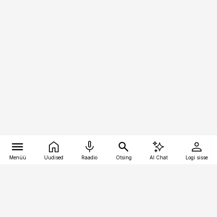
Menüü
Uudised
Raadio
Otsing
AI Chat
Logi sisse
Vana-Lõuna 39/1, 19094 Tallinn
(+372) 667 0111