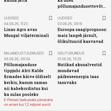
kanda jätta
ka uued
põllumajandusettevõtted
UUDISED
UUDISED
04.08.26, 11:23
03.08.26, 09:15
Linas Agro avas
Euroopa saagiprognoos:
Muugal viljaterminali
mais langeb järsult,
õlikultuurid kasvavad
ST
MAJANDUSTULEMUSED
SISUTURUNDUS
06.08.26, 09:34
01.06.26, 13:29
Põllumajanduse
Nutikad akusalvestid
tippjuhi Ahti Kalde
muudavad
firmades käive üldiselt
päikeseenergia taas
kerkis, kasum samas
tasuvaks
nii kahekordistus kui
ka sulas pooleks
E-Piimast laekumata piimaraha
on enam kui 1,2 miljonit eurot