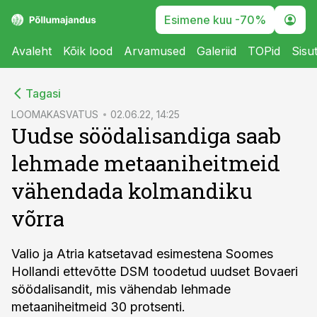
Esimene kuu -70%
Avaleht
Kõik lood
Arvamused
Galeriid
TOPid
Sisu
cebook
cebook
Tagasi
Twitter)
Twitter)
LOOMAKASVATUS
02.06.22, 14:25
Uudse söödalisandiga saab
kedIn
kedIn
lehmade metaaniheitmeid
ail
ail
vähendada kolmandiku
k
k
võrra
Valio ja Atria katsetavad esimestena Soomes
Hollandi ettevõtte DSM toodetud uudset Bovaeri
söödalisandit, mis vähendab lehmade
metaaniheitmeid 30 protsenti.