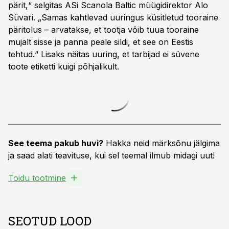
pärit,“ selgitas ASi Scanola Baltic müügidirektor Alo
Süvari. „Samas kahtlevad uuringus küsitletud tooraine
päritolus – arvatakse, et tootja võib tuua tooraine
mujalt sisse ja panna peale sildi, et see on Eestis
tehtud.“ Lisaks näitas uuring, et tarbijad ei süvene
toote etiketti kuigi põhjalikult.
See teema pakub huvi?
Hakka neid märksõnu jälgima
ja saad alati teavituse, kui sel teemal ilmub midagi uut!
Toidu tootmine
SEOTUD LOOD