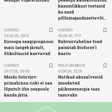
kasumlikkust toetasid
ka uued
põllumajandusettevõtted
UUDISED
UUDISED
03.08.26, 09:15
05.08.26, 11:17
Euroopa saagiprognoos:
Rahvusvaheline fond
mais langeb järsult,
paisutab Bioforce’i
õlikultuurid kasvavad
kasvu
ST
UUDISED
SISUTURUNDUS
29.07.26, 09:30
01.06.26, 13:29
Maido Solovjov:
Nutikad akusalvestid
piimahinna riski ei saa
muudavad
lõputult ühe osapoole
päikeseenergia taas
kanda jätta
tasuvaks