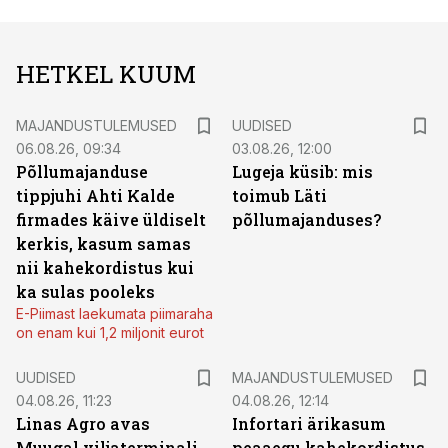
HETKEL KUUM
MAJANDUSTULEMUSED
UUDISED
06.08.26, 09:34
03.08.26, 12:00
Põllumajanduse
Lugeja küsib: mis
tippjuhi Ahti Kalde
toimub Läti
firmades käive üldiselt
põllumajanduses?
kerkis, kasum samas
nii kahekordistus kui
ka sulas pooleks
E-Piimast laekumata piimaraha
on enam kui 1,2 miljonit eurot
UUDISED
MAJANDUSTULEMUSED
04.08.26, 11:23
04.08.26, 12:14
Linas Agro avas
Infortari ärikasum
Muugal viljaterminali
peaaegu kahekordistus,