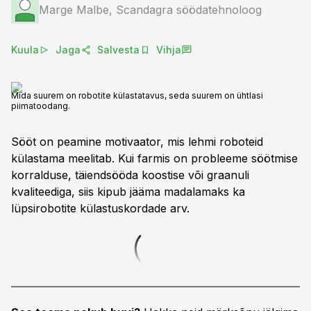
Marge Malbe, Scandagra söödatehnoloog
Kuula
Jaga
Salvesta
Vihja
Mida suurem on robotite külastatavus, seda suurem on ühtlasi
piimatoodang.
Sööt on peamine motivaator, mis lehmi roboteid
külastama meelitab. Kui farmis on probleeme söötmise
korralduse, täiendsööda koostise või graanuli
kvaliteediga, siis kipub jääma madalamaks ka
lüpsirobotite külastuskordade arv.