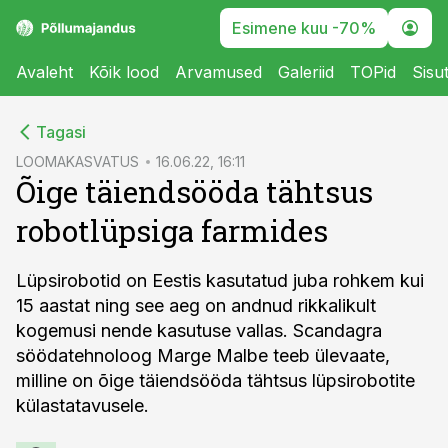
Esimene kuu -70%
Avaleht
Kõik lood
Arvamused
Galeriid
TOPid
Sisu
cebook
Tagasi
Twitter)
LOOMAKASVATUS
16.06.22, 16:11
Õige täiendsööda tähtsus
kedIn
robotlüpsiga farmides
ail
k
Lüpsirobotid on Eestis kasutatud juba rohkem kui
15 aastat ning see aeg on andnud rikkalikult
kogemusi nende kasutuse vallas. Scandagra
söödatehnoloog Marge Malbe teeb ülevaate,
milline on õige täiendsööda tähtsus lüpsirobotite
külastatavusele.