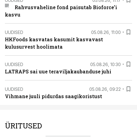
UUDISED
05.08.26, 11:17
Rahvusvaheline fond paisutab Bioforce’i
kasvu
UUDISED
05.08.26, 11:00
HKFoods kasvatas kasumit kasvavast
kulusurvest hoolimata
UUDISED
05.08.26, 10:30
LATRAPS sai uue teraviljakaubanduse juhi
UUDISED
05.08.26, 09:22
Vihmane juuli pidurdas saagikoristust
ÜRITUSED