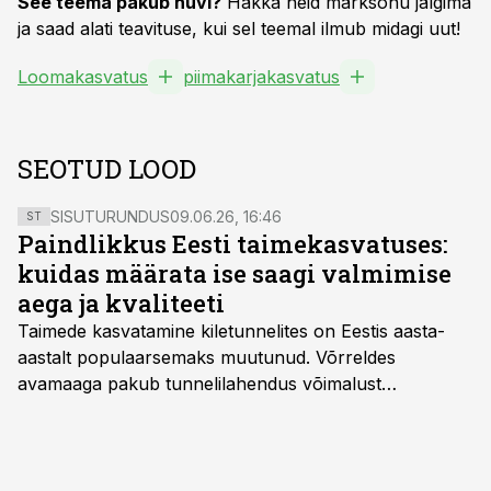
See teema pakub huvi?
Hakka neid märksõnu jälgima
ja saad alati teavituse, kui sel teemal ilmub midagi uut!
Loomakasvatus
piimakarjakasvatus
SEOTUD LOOD
SISUTURUNDUS
09.06.26, 16:46
ST
Paindlikkus Eesti taimekasvatuses:
kuidas määrata ise saagi valmimise
aega ja kvaliteeti
Taimede kasvatamine kiletunnelites on Eestis aasta-
aastalt populaarsemaks muutunud. Võrreldes
avamaaga pakub tunnelilahendus võimalust
saagikoristuse algust kuni kahe nädala võrra
varasemaks tuua või hoopis hilisemaks lükata. Hästi
planeerides on tänu sellele võimalik saada ka saagi
eest turul kõrgemat hinda.