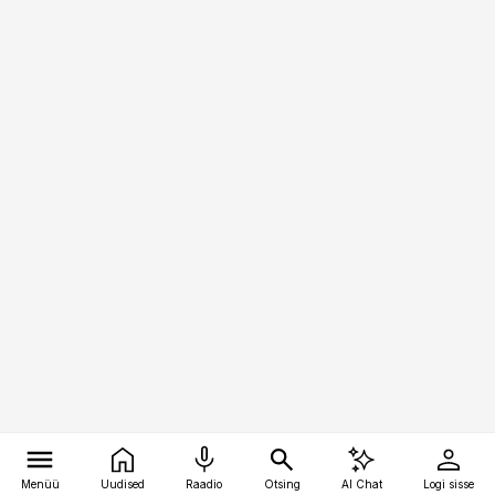
Menüü
Uudised
Raadio
Otsing
AI Chat
Logi sisse