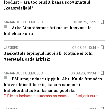
loodust – ära too reisilt kaasa soovimatuid
„kaasreisijaid“
MAJANDUSTULEMUSED
06.08.26, 12:15
Arke Lihatööstuse ärikasum kasvas üle
kaheksa korra
UUDISED
06.08.26, 10:14
Jaekettide lepingud luubi all: tootjale ei tohi
veeretada ostja äririski
MAJANDUSTULEMUSED
06.08.26, 09:34
Põllumajanduse tippjuhi Ahti Kalde firmades
käive üldiselt kerkis, kasum samas nii
kahekordistus kui ka sulas pooleks
E-Piimast laekumata piimaraha on enam kui 1,2 miljonit eurot