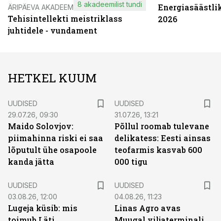
8 akadeemilist tundi
Energiasäästli
ÄRIPÄEVA AKADEEMIA
Tehisintellekti meistriklass
2026
juhtidele - vundament
HETKEL KUUM
UUDISED
UUDISED
29.07.26, 09:30
31.07.26, 13:21
Maido Solovjov:
Põllul roomab tulevane
piimahinna riski ei saa
delikatess: Eesti ainsas
lõputult ühe osapoole
teofarmis kasvab 600
kanda jätta
000 tigu
UUDISED
UUDISED
03.08.26, 12:00
04.08.26, 11:23
Lugeja küsib: mis
Linas Agro avas
toimub Läti
Muugal viljaterminali