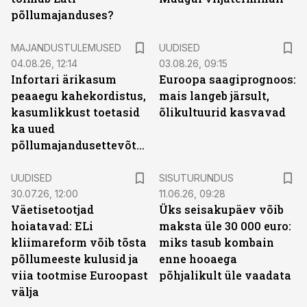
põllumajanduses?
MAJANDUSTULEMUSED
UUDISED
04.08.26, 12:14
03.08.26, 09:15
Infortari ärikasum
Euroopa saagiprognoos:
peaaegu kahekordistus,
mais langeb järsult,
kasumlikkust toetasid
õlikultuurid kasvavad
ka uued
põllumajandusettevõtted
ST
UUDISED
SISUTURUNDUS
30.07.26, 12:00
11.06.26, 09:28
Väetisetootjad
Üks seisakupäev võib
hoiatavad: ELi
maksta üle 30 000 euro:
kliimareform võib tõsta
miks tasub kombain
põllumeeste kulusid ja
enne hooaega
viia tootmise Euroopast
põhjalikult üle vaadata
välja