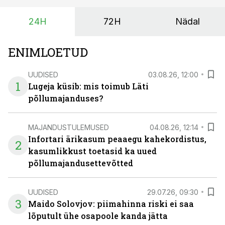
24H
72H
Nädal
ENIMLOETUD
UUDISED
03.08.26, 12:00
1
Lugeja küsib: mis toimub Läti
põllumajanduses?
MAJANDUSTULEMUSED
04.08.26, 12:14
Infortari ärikasum peaaegu kahekordistus,
2
kasumlikkust toetasid ka uued
põllumajandusettevõtted
UUDISED
29.07.26, 09:30
3
Maido Solovjov: piimahinna riski ei saa
lõputult ühe osapoole kanda jätta