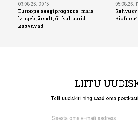
03.08.26, 09:15
05.08.26, 11
Euroopa saagiprognoos: mais
Rahvusva
langeb järsult, õlikultuurid
Bioforce
kasvavad
LIITU UUDIS
Telli uudiskiri ning saad oma postkas