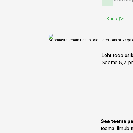
Kuula
Soomlastel enam Eestis toidu järel käia nii väg
Leht toob esil
Soome 8,7 pro
See teema pa
teemal ilmub m