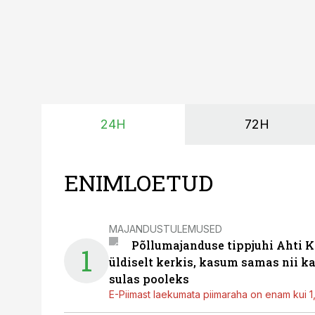
24H
72H
ENIMLOETUD
MAJANDUSTULEMUSED
Põllumajanduse tippjuhi Ahti K
1
üldiselt kerkis, kasum samas nii k
sulas pooleks
E-Piimast laekumata piimaraha on enam kui 1,2