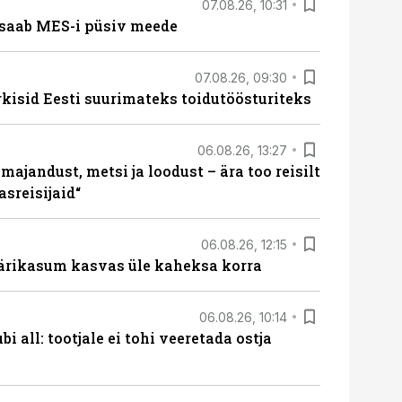
07.08.26, 10:31
saab MES-i püsiv meede
07.08.26, 09:30
rkisid Eesti suurimateks toidutöösturiteks
06.08.26, 13:27
majandust, metsi ja loodust – ära too reisilt
sreisijaid“
06.08.26, 12:15
ärikasum kasvas üle kaheksa korra
06.08.26, 10:14
i all: tootjale ei tohi veeretada ostja