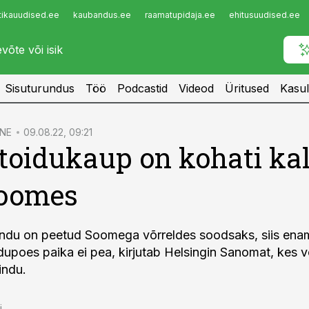
tikauudised.ee
kaubandus.ee
raamatupidaja.ee
ehitusuudised.ee
Infopank
Radar
Sisuturundus
Töö
Podcastid
Videod
Üritused
Kasul
NE
09.08.22, 09:21
 toidukaup on kohati ka
Soomes
hindu on peetud Soomega võrreldes soodsaks, siis ena
dupoes paika ei pea, kirjutab Helsingin Sanomat, kes v
indu.
i