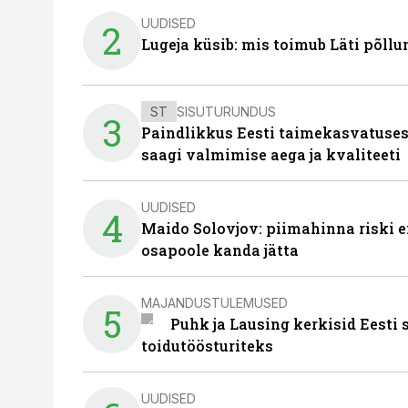
UUDISED
2
Lugeja küsib: mis toimub Läti põll
ST
SISUTURUNDUS
3
Paindlikkus Eesti taimekasvatuses
saagi valmimise aega ja kvaliteeti
UUDISED
4
Maido Solovjov: piimahinna riski ei
osapoole kanda jätta
MAJANDUSTULEMUSED
5
Puhk ja Lausing kerkisid Eesti
toidutöösturiteks
UUDISED