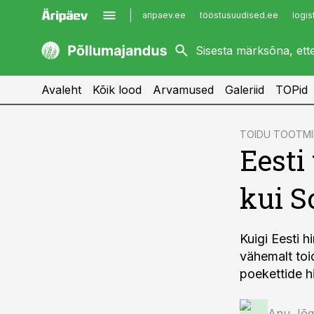
aripaev.ee
tööstusuudised.ee
logis
kaubandus.ee
imelineajalugu.ee
kinnisvarauudised.ee
imelineteadus.ee
Avaleht
Kõik lood
Arvamused
Galeriid
TOPid
cebook
TOIDU TOOTMI
Eesti
Twitter)
kedIn
kui 
ail
k
Kuigi Eesti 
vähemalt toi
poekettide h
Anu Jõg