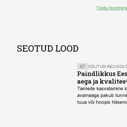
Toidu tootmin
SEOTUD LOOD
ST
SISUTURUNDUS
09.0
Paindlikkus Ees
aega ja kvalitee
Taimede kasvatamine ki
avamaaga pakub tunnel
tuua või hoopis hilisem
kõrgemat hinda.