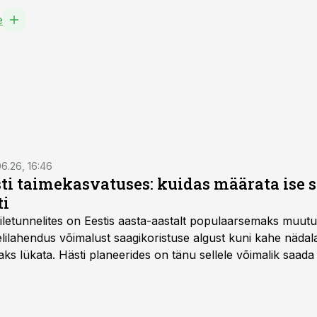
e
6.26, 16:46
ti taimekasvatuses: kuidas määrata ise 
ti
letunnelites on Eestis aasta-aastalt populaarsemaks muut
ilahendus võimalust saagikoristuse algust kuni kahe näda
aks lükata. Hästi planeerides on tänu sellele võimalik saada 