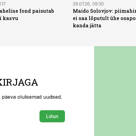
:17
29.07.26, 09:30
heline fond paisutab
Maido Solovjov: piimahi
’i kasvu
ei saa lõputult ühe osapo
kanda jätta
KIRJAGA
ti päeva olulisemad uudised.
Liitun