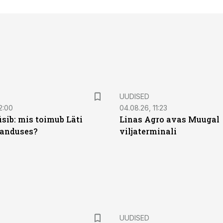
UUDISED
2:00
04.08.26, 11:23
sib: mis toimub Läti
Linas Agro avas Muugal
anduses?
viljaterminali
UUDISED