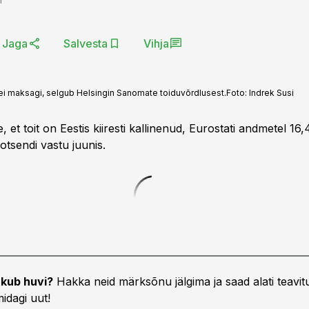
Jaga
Salvesta
Vihja
a ei maksagi, selgub Helsingin Sanomate toiduvõrdlusest.
Foto:
Indrek Susi
e, et toit on Eestis kiiresti kallinenud, Eurostati andmetel 16,
tsendi vastu juunis.
kub huvi?
Hakka neid märksõnu jälgima ja saad alati teavitu
idagi uut!