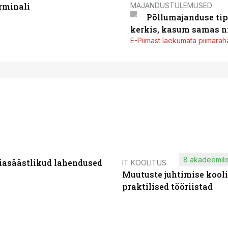
MAJANDUSTULEMUSED
rminali
Põllumajanduse tip
kerkis, kasum samas ni
E-Piimast laekumata piimaraha
8 akadeemilis
iasäästlikud lahendused
IT KOOLITUS
Muutuste juhtimise kooli
praktilised tööriistad