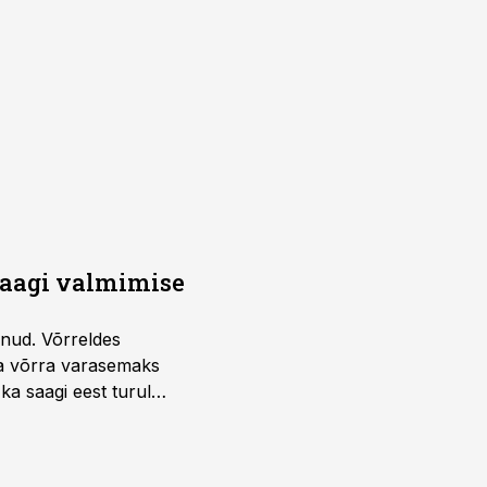
saagi valmimise
unud. Võrreldes
la võrra varasemaks
ka saagi eest turul