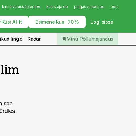
Iseteenindus
kinnisvarauudised.ee
kalastaja.ee
palgauudised.ee
personaliuudi
Telli Põllumajandus
Küsi AI-lt
Esimene kuu -70%
Logi sisse
ikud lingid
Radar
Minu Põllumajandus
llim
m see
õrdles