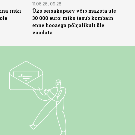
11.06.26, 09:28
nna riski
Üks seisakupäev võib maksta üle
ole
30 000 euro: miks tasub kombain
enne hooaega põhjalikult üle
vaadata