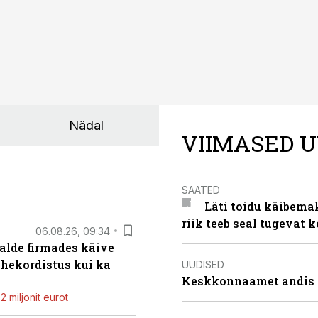
Nädal
VIIMASED U
SAATED
Läti toidu käibema
riik teeb seal tugevat k
06.08.26, 09:34
alde firmades käive
ahekordistus kui ka
UUDISED
Keskkonnaamet andis J
 miljonit eurot