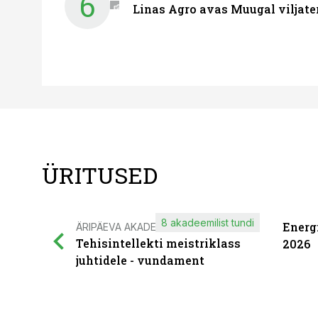
6
Linas Agro avas Muugal viljate
ÜRITUSED
8 akadeemilist tundi
Energ
ÄRIPÄEVA AKADEEMIA
Tehisintellekti meistriklass
2026
juhtidele - vundament