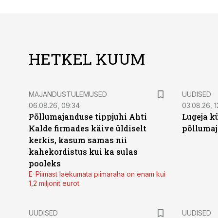
HETKEL KUUM
MAJANDUSTULEMUSED
UUDISED
06.08.26, 09:34
03.08.26, 1
Põllumajanduse tippjuhi Ahti
Lugeja kü
Kalde firmades käive üldiselt
põllumaj
kerkis, kasum samas nii
kahekordistus kui ka sulas
pooleks
E-Piimast laekumata piimaraha on enam kui
1,2 miljonit eurot
UUDISED
UUDISED