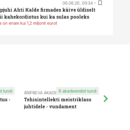
06.08.26, 09:34
pjuhi Ahti Kalde firmades käive üldiselt
i kahekordistus kui ka sulas pooleks
 on enam kui 1,2 miljonit eurot
t tundi
8 akadeemilist tundi
ÄRIPÄEVA AKADEEMIA
IT KOOLIT
tus -
Tehisintellekti meistriklass
Muutuste
juhtidele - vundament
praktilis