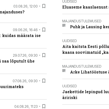
UUDISED
03.08.26, 12:00
Eluaseme kaaslaenust 
umajanduses?
MAJANDUSTULEMUSED
Puhk ja Lausing ke
09.06.26, 16:46
: kuidas määrata ise
UUDISED
Aita kaitsta Eesti põllu
kaasa soovimatuid „kaa
29.07.26, 09:30
 saa lõputult ühe
MAJANDUSTULEMUSED
Arke Lihatööstuse 
07.08.26, 09:30
UUDISED
 suurimateks
Jaekettide lepingud luub
äririski
04.08.26, 11:23